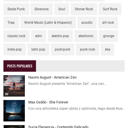
Skate Punk
Slowcore
Soul
Stoner Rock
Surf Rock
Trap
World Music (Latin & Hispanic)
acustic
art rock
classic rock
edm
electro pop
electronic
grunge
indie pop
latin pop
post-punk
punk rock
ska
POSTS POPULARES
Naomi August - American Zen
Naomi August presenta "American Zen" , una can…
Max Ceddo - She Forever
Con una atmósfera súper cálida y optimista, llega desde Nue…
Sucia Elegancia - Contenido Delicado