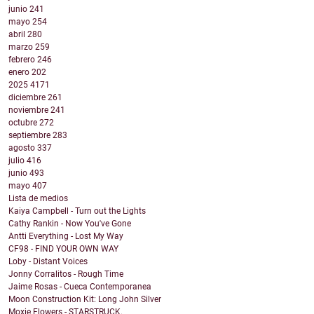
junio
241
mayo
254
abril
280
marzo
259
febrero
246
enero
202
2025
4171
diciembre
261
noviembre
241
octubre
272
septiembre
283
agosto
337
julio
416
junio
493
mayo
407
Lista de medios
Kaiya Campbell - Turn out the Lights
Cathy Rankin - Now You've Gone
Antti Everything - Lost My Way
CF98 - FIND YOUR OWN WAY
Loby - Distant Voices
Jonny Corralitos - Rough Time
Jaime Rosas - Cueca Contemporanea
Moon Construction Kit: Long John Silver
Moxie Flowers - STARSTRUCK.