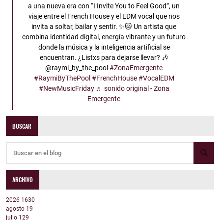
a una nueva era con “I Invite You to Feel Good”, un
viaje entre el French House y el EDM vocal que nos
invita a soltar, bailar y sentir. ✨🐱 Un artista que
combina identidad digital, energía vibrante y un futuro
donde la música y la inteligencia artificial se
encuentran. ¿Listxs para dejarse llevar? 🎶
@raymi_by_the_pool
#ZonaEmergente
#RaymiByThePool
#FrenchHouse
#VocalEDM
#NewMusicFriday
♬ sonido original - Zona
Emergente
BUSCAR
ARCHIVO
2026
1630
agosto
19
julio
129