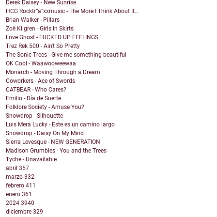
Derek Daisey - New Sunrise
HCG Rocktr“ä“xxmusic - The More I Think About It…
Brian Walker - Pillars
Zoë Kilgren - Girls In Skirts
Love Ghost - FUCKED UP FEELINGS
Trez Rek 500 - Ain't So Pretty
The Sonic Trees - Give me something beautiful
OK Cool - Waawooweewaa
Monarch - Moving Through a Dream
Coworkers - Ace of Swords
CATBEAR - Who Cares?
Emilio - Día de Suerte
Folklore Society - Amuse You?
Snowdrop - Silhouette
Luis Mera Lucky - Este es un camino largo
Snowdrop - Daisy On My Mind
Sierra Levesque - NEW GENERATION
Madison Grumbles - You and the Trees
Tyche - Unavailable
abril
357
marzo
332
febrero
411
enero
361
2024
3940
diciembre
329