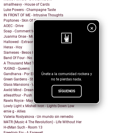
smallheavy - House of Cards
Luke Powers - Champagne Taste
IN FRONT OF ME - Intrusive Thoughts
Poptones - Skin Of Sea
AOEC - Drive
×
Soap - Comment te dire adieu
Juanma Onse - Mr. Robot
Hallowed - Extraordinary Boy
Herax - Hoy
Siameses - Besos Inconexos
¡Sigue nuestro
Band Of Four - No Sound
blog!
A Thousand Mad Things - Girl
YUGND - Queens
Únete a la comunidad rockera y
Gandharva - Por El Rockanroll
no te pierdas nada.
Green Gardens - Stroom
Glass Mansions - VIOLET
Awild Mind - Dreamer
SÍGUENOS
atleastfour - Push
Rawls Royce - May Days
Lowly Light x Mishell Ivon - Lights Down Low
ernie g - Allies
Valeria Roslyakova - Un mundo sin remedio
M4TR (Music 4 The Revolution) - Life Without Her
H-dMan Such - Room 13
Freedom Fry - A Farewell