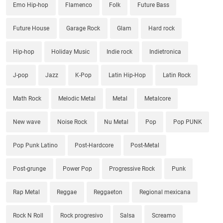
Emo Hip-hop
Flamenco
Folk
Future Bass
Future House
Garage Rock
Glam
Hard rock
Hip-hop
Holiday Music
Indie rock
Indietronica
J-pop
Jazz
K-Pop
Latin Hip-Hop
Latin Rock
Math Rock
Melodic Metal
Metal
Metalcore
New wave
Noise Rock
Nu Metal
Pop
Pop PUNK
Pop Punk Latino
Post-Hardcore
Post-Metal
Post-grunge
Power Pop
Progressive Rock
Punk
Rap Metal
Reggae
Reggaeton
Regional mexicana
Rock N Roll
Rock progresivo
Salsa
Screamo