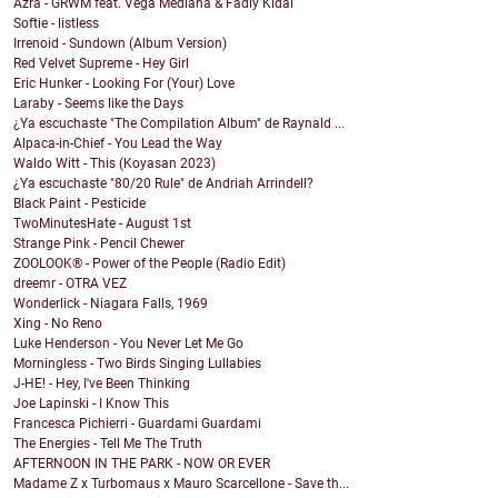
Azra - GRWM feat. Vega Mediana & Fadly Kidal
Softie - listless
Irrenoid - Sundown (Album Version)
Red Velvet Supreme - Hey Girl
Eric Hunker - Looking For (Your) Love
Laraby - Seems like the Days
¿Ya escuchaste "The Compilation Album" de Raynald ...
Alpaca-in-Chief - You Lead the Way
Waldo Witt - This (Koyasan 2023)
¿Ya escuchaste "80/20 Rule" de Andriah Arrindell?
Black Paint - Pesticide
TwoMinutesHate - August 1st
Strange Pink - Pencil Chewer
ZOOLOOK® - Power of the People (Radio Edit)
dreemr - OTRA VEZ
Wonderlick - Niagara Falls, 1969
Xing - No Reno
Luke Henderson - You Never Let Me Go
Morningless - Two Birds Singing Lullabies
J-HE! - Hey, I've Been Thinking
Joe Lapinski - I Know This
Francesca Pichierri - Guardami Guardami
The Energies - Tell Me The Truth
AFTERNOON IN THE PARK - NOW OR EVER
Madame Z x Turbomaus x Mauro Scarcellone - Save th...