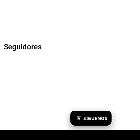
Seguidores
×
SÍGUENOS
Ya te sigo