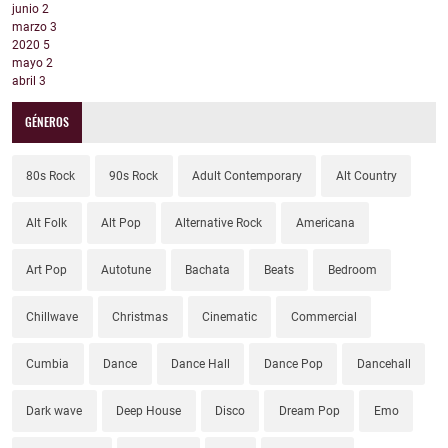
junio
2
marzo
3
2020
5
mayo
2
abril
3
GÉNEROS
80s Rock
90s Rock
Adult Contemporary
Alt Country
Alt Folk
Alt Pop
Alternative Rock
Americana
Art Pop
Autotune
Bachata
Beats
Bedroom
Chillwave
Christmas
Cinematic
Commercial
Cumbia
Dance
Dance Hall
Dance Pop
Dancehall
Dark wave
Deep House
Disco
Dream Pop
Emo