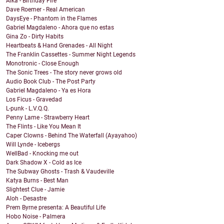
Alka - Birthday Fire
Dave Roemer - Real American
DaysEye - Phantom in the Flames
Gabriel Magdaleno - Ahora que no estas
Gina Zo - Dirty Habits
Heartbeats & Hand Grenades - All Night
The Franklin Cassettes - Summer Night Legends
Monotronic - Close Enough
The Sonic Trees - The story never grows old
Audio Book Club - The Post Party
Gabriel Magdaleno - Ya es Hora
Los Ficus - Gravedad
L-punk - L.V.Q.Q.
Penny Lame - Strawberry Heart
The Flints - Like You Mean It
Caper Clowns - Behind The Waterfall (Ayayahoo)
Will Lynde - Icebergs
WellBad - Knocking me out
Dark Shadow X - Cold as Ice
The Subway Ghosts - Trash & Vaudeville
Katya Burns - Best Man
Slightest Clue - Jamie
Aloh - Desastre
Prem Byrne presenta: A Beautiful Life
Hobo Noise - Palmera