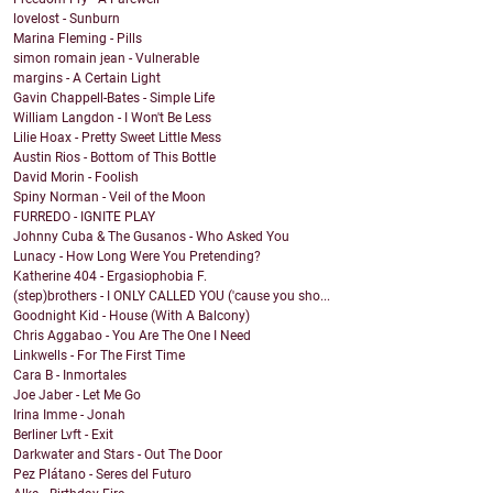
lovelost - Sunburn
Marina Fleming - Pills
simon romain jean - Vulnerable
margins - A Certain Light
Gavin Chappell-Bates - Simple Life
William Langdon - I Won't Be Less
Lilie Hoax - Pretty Sweet Little Mess
Austin Rios - Bottom of This Bottle
David Morin - Foolish
Spiny Norman - Veil of the Moon
FURREDO - IGNITE PLAY
Johnny Cuba & The Gusanos - Who Asked You
Lunacy - How Long Were You Pretending?
Katherine 404 - Ergasiophobia F.
(step)brothers - I ONLY CALLED YOU ('cause you sho...
Goodnight Kid - House (With A Balcony)
Chris Aggabao - You Are The One I Need
Linkwells - For The First Time
Cara B - Inmortales
Joe Jaber - Let Me Go
Irina Imme - Jonah
Berliner Lvft - Exit
Darkwater and Stars - Out The Door
Pez Plátano - Seres del Futuro