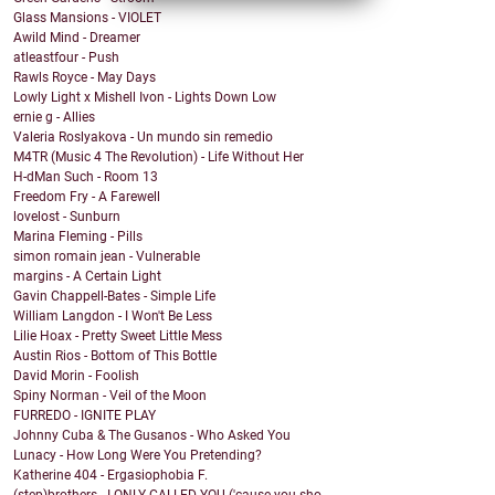
Glass Mansions - VIOLET
Awild Mind - Dreamer
atleastfour - Push
Rawls Royce - May Days
Lowly Light x Mishell Ivon - Lights Down Low
ernie g - Allies
Valeria Roslyakova - Un mundo sin remedio
M4TR (Music 4 The Revolution) - Life Without Her
H-dMan Such - Room 13
Freedom Fry - A Farewell
lovelost - Sunburn
Marina Fleming - Pills
simon romain jean - Vulnerable
margins - A Certain Light
Gavin Chappell-Bates - Simple Life
William Langdon - I Won't Be Less
Lilie Hoax - Pretty Sweet Little Mess
Austin Rios - Bottom of This Bottle
David Morin - Foolish
Spiny Norman - Veil of the Moon
FURREDO - IGNITE PLAY
Johnny Cuba & The Gusanos - Who Asked You
Lunacy - How Long Were You Pretending?
Katherine 404 - Ergasiophobia F.