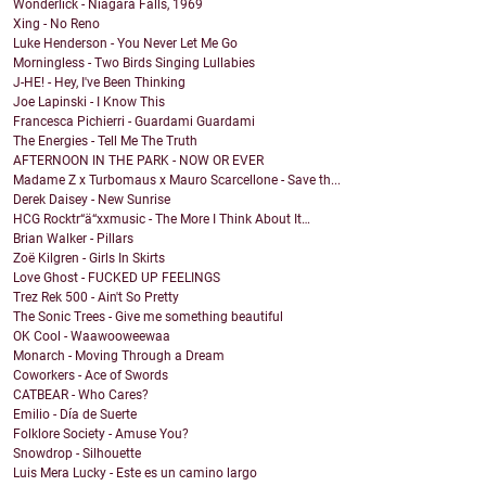
Wonderlick - Niagara Falls, 1969
Xing - No Reno
Luke Henderson - You Never Let Me Go
Morningless - Two Birds Singing Lullabies
J-HE! - Hey, I've Been Thinking
Joe Lapinski - I Know This
Francesca Pichierri - Guardami Guardami
The Energies - Tell Me The Truth
AFTERNOON IN THE PARK - NOW OR EVER
Madame Z x Turbomaus x Mauro Scarcellone - Save th...
Derek Daisey - New Sunrise
HCG Rocktr“ä“xxmusic - The More I Think About It…
Brian Walker - Pillars
Zoë Kilgren - Girls In Skirts
Love Ghost - FUCKED UP FEELINGS
Trez Rek 500 - Ain't So Pretty
The Sonic Trees - Give me something beautiful
OK Cool - Waawooweewaa
Monarch - Moving Through a Dream
Coworkers - Ace of Swords
CATBEAR - Who Cares?
Emilio - Día de Suerte
Folklore Society - Amuse You?
Snowdrop - Silhouette
Luis Mera Lucky - Este es un camino largo