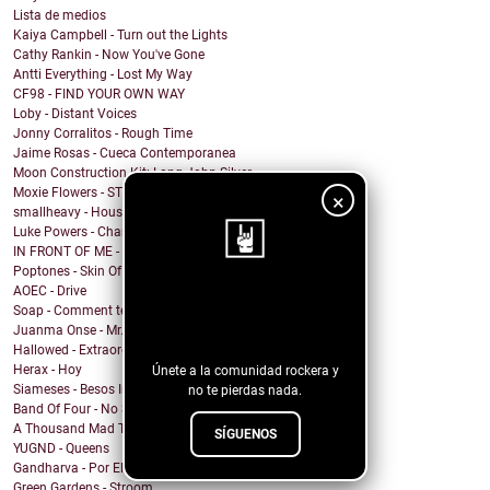
Lista de medios
Kaiya Campbell - Turn out the Lights
Cathy Rankin - Now You've Gone
Antti Everything - Lost My Way
CF98 - FIND YOUR OWN WAY
Loby - Distant Voices
Jonny Corralitos - Rough Time
Jaime Rosas - Cueca Contemporanea
Moon Construction Kit: Long John Silver
Moxie Flowers - STARSTRUCK.
×
smallheavy - House of Cards
Luke Powers - Champagne Taste
IN FRONT OF ME - Intrusive Thoughts
Poptones - Skin Of Sea
AOEC - Drive
¡Sigue nuestro
Soap - Comment te dire adieu
Juanma Onse - Mr. Robot
blog!
Hallowed - Extraordinary Boy
Herax - Hoy
Únete a la comunidad rockera y
Siameses - Besos Inconexos
no te pierdas nada.
Band Of Four - No Sound
A Thousand Mad Things - Girl
SÍGUENOS
YUGND - Queens
Gandharva - Por El Rockanroll
Green Gardens - Stroom