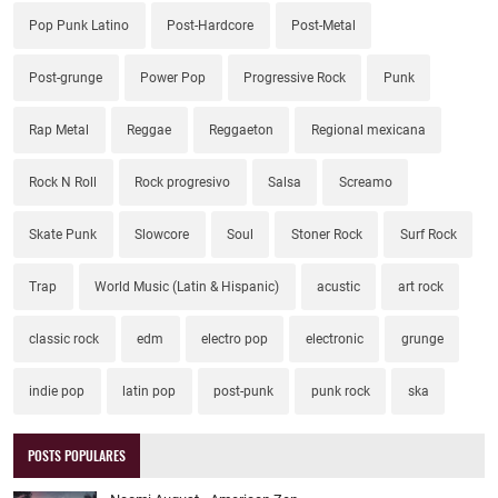
Pop Punk Latino
Post-Hardcore
Post-Metal
Post-grunge
Power Pop
Progressive Rock
Punk
Rap Metal
Reggae
Reggaeton
Regional mexicana
Rock N Roll
Rock progresivo
Salsa
Screamo
Skate Punk
Slowcore
Soul
Stoner Rock
Surf Rock
Trap
World Music (Latin & Hispanic)
acustic
art rock
classic rock
edm
electro pop
electronic
grunge
indie pop
latin pop
post-punk
punk rock
ska
POSTS POPULARES