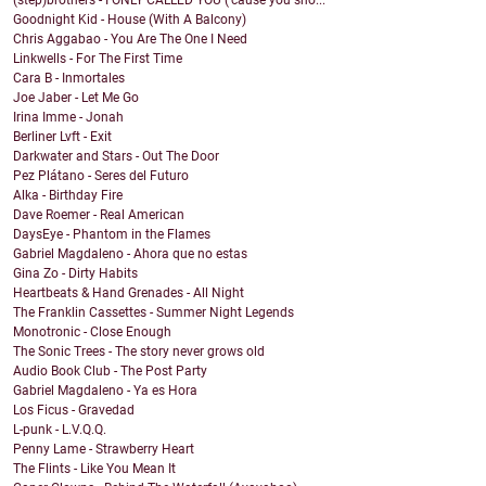
(step)brothers - I ONLY CALLED YOU ('cause you sho...
Goodnight Kid - House (With A Balcony)
Chris Aggabao - You Are The One I Need
Linkwells - For The First Time
Cara B - Inmortales
Joe Jaber - Let Me Go
Irina Imme - Jonah
Berliner Lvft - Exit
Darkwater and Stars - Out The Door
Pez Plátano - Seres del Futuro
Alka - Birthday Fire
Dave Roemer - Real American
DaysEye - Phantom in the Flames
Gabriel Magdaleno - Ahora que no estas
Gina Zo - Dirty Habits
Heartbeats & Hand Grenades - All Night
The Franklin Cassettes - Summer Night Legends
Monotronic - Close Enough
The Sonic Trees - The story never grows old
Audio Book Club - The Post Party
Gabriel Magdaleno - Ya es Hora
Los Ficus - Gravedad
L-punk - L.V.Q.Q.
Penny Lame - Strawberry Heart
The Flints - Like You Mean It