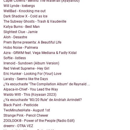
Caper Clowns - Behind The Waterfall (Ayayahoo)
Will Lynde - Icebergs
WellBad - Knocking me out
Dark Shadow X - Cold as Ice
The Subway Ghosts - Trash & Vaudeville
Katya Burns - Best Man
Slightest Clue - Jamie
Aloh - Desastre
Prem Byrne presenta: A Beautiful Life
Hobo Noise - Palmera
Azra - GRWM feat. Vega Mediana & Fadly Kidal
Softie - listless
Irrenoid - Sundown (Album Version)
Red Velvet Supreme - Hey Girl
Eric Hunker - Looking For (Your) Love
Laraby - Seems like the Days
¿Ya escuchaste "The Compilation Album" de Raynald ...
Alpaca-in-Chief - You Lead the Way
Waldo Witt - This (Koyasan 2023)
¿Ya escuchaste "80/20 Rule" de Andriah Arrindell?
Black Paint - Pesticide
TwoMinutesHate - August 1st
Strange Pink - Pencil Chewer
ZOOLOOK® - Power of the People (Radio Edit)
dreemr - OTRA VEZ