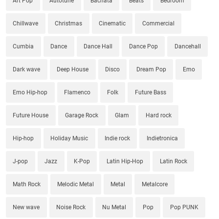
Art Pop
Autotune
Bachata
Beats
Bedroom
Chillwave
Christmas
Cinematic
Commercial
Cumbia
Dance
Dance Hall
Dance Pop
Dancehall
Dark wave
Deep House
Disco
Dream Pop
Emo
Emo Hip-hop
Flamenco
Folk
Future Bass
Future House
Garage Rock
Glam
Hard rock
Hip-hop
Holiday Music
Indie rock
Indietronica
J-pop
Jazz
K-Pop
Latin Hip-Hop
Latin Rock
Math Rock
Melodic Metal
Metal
Metalcore
New wave
Noise Rock
Nu Metal
Pop
Pop PUNK