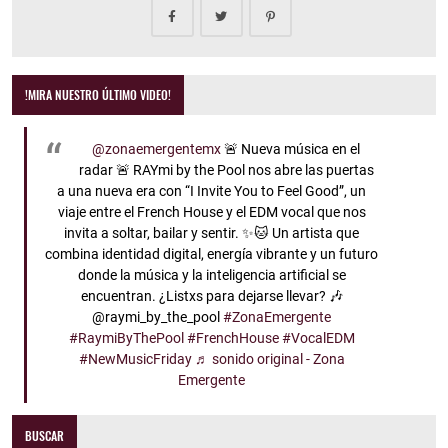
!MIRA NUESTRO ÚLTIMO VIDEO!
@zonaemergentemx
🚨 Nueva música en el
radar 🚨 RAYmi by the Pool nos abre las puertas
a una nueva era con “I Invite You to Feel Good”, un
viaje entre el French House y el EDM vocal que nos
invita a soltar, bailar y sentir. ✨🐱 Un artista que
combina identidad digital, energía vibrante y un futuro
donde la música y la inteligencia artificial se
encuentran. ¿Listxs para dejarse llevar? 🎶
@raymi_by_the_pool
#ZonaEmergente
#RaymiByThePool
#FrenchHouse
#VocalEDM
#NewMusicFriday
♬ sonido original - Zona
Emergente
BUSCAR