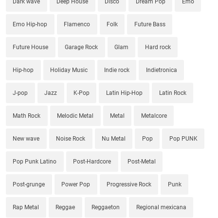
Dark wave
Deep House
Disco
Dream Pop
Emo
Emo Hip-hop
Flamenco
Folk
Future Bass
Future House
Garage Rock
Glam
Hard rock
Hip-hop
Holiday Music
Indie rock
Indietronica
J-pop
Jazz
K-Pop
Latin Hip-Hop
Latin Rock
Math Rock
Melodic Metal
Metal
Metalcore
New wave
Noise Rock
Nu Metal
Pop
Pop PUNK
Pop Punk Latino
Post-Hardcore
Post-Metal
Post-grunge
Power Pop
Progressive Rock
Punk
Rap Metal
Reggae
Reggaeton
Regional mexicana