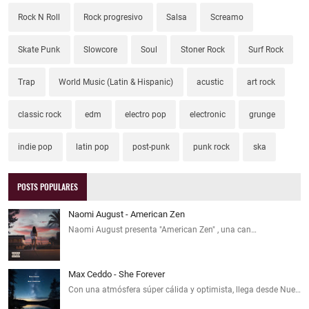
Rock N Roll
Rock progresivo
Salsa
Screamo
Skate Punk
Slowcore
Soul
Stoner Rock
Surf Rock
Trap
World Music (Latin & Hispanic)
acustic
art rock
classic rock
edm
electro pop
electronic
grunge
indie pop
latin pop
post-punk
punk rock
ska
POSTS POPULARES
Naomi August - American Zen
Naomi August presenta "American Zen" , una can…
Max Ceddo - She Forever
Con una atmósfera súper cálida y optimista, llega desde Nue…