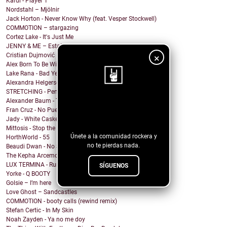
Kardi - Player 1
Nordstahl – Mjölnir
Jack Horton - Never Know Why (feat. Vesper Stockwell)
COMMOTION – stargazing
Cortez Lake - It's Just Me
JENNY & ME – Estate
Cristian Dujmović – Fin de un mundo
×
Alex Born To Be Wild - Nice Girls
Lake Rana - Bad Year
Alexandra Helgerson - We're Never Going Out
STRETCHING - Pencil Me In
Alexander Baum - Träume
¡Sigue nuestro
Fran Cruz - No Puedo
blog!
Jady - White Casket
Mittosis - Stop the questions
Únete a la comunidad rockera y
HorthWorld - 55
no te pierdas nada.
Beaudi Dwan - No Sense To Me
The Kepha Arcemont Experiment - Southern Boy
LUX TERMINA - Run Rabbit Run
SÍGUENOS
Yorke - Q BOOTY
Golsie – I’m here
Love Ghost – Sandcastles
COMMOTION - booty calls (rewind remix)
Stefan Certic - In My Skin
Noah Zayden - Ya no me doy