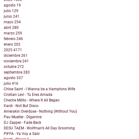
agosto
19
julio
129
junio
241
mayo
254
abril
280
marzo
259
febrero
246
enero
202
2025
4171
diciembre
261
noviembre
241
octubre
272
septiembre
283
agosto
337
julio
416
Chloe Saint - I Wanna be a Hamptons Wife
Cristian Levi - Tu Eres Amada
Cheche Milito - Where It All Began
Kardi - Not But Disco
Amerakin Overdose - Nothing (Without You)
Pau Mueller - Díganme
DJ Zapper - Fade Back
DESU TAEM - Wolfman’s All Day Grooming
PIFFA - Ya Voy a Salir