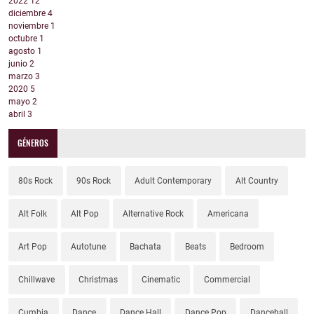
2022
12
diciembre
4
noviembre
1
octubre
1
agosto
1
junio
2
marzo
3
2020
5
mayo
2
abril
3
GÉNEROS
80s Rock
90s Rock
Adult Contemporary
Alt Country
Alt Folk
Alt Pop
Alternative Rock
Americana
Art Pop
Autotune
Bachata
Beats
Bedroom
Chillwave
Christmas
Cinematic
Commercial
Cumbia
Dance
Dance Hall
Dance Pop
Dancehall