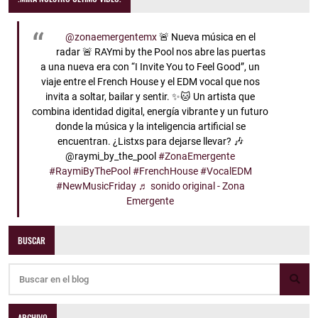
@zonaemergentemx
🚨 Nueva música en el
radar 🚨 RAYmi by the Pool nos abre las puertas
a una nueva era con “I Invite You to Feel Good”, un
viaje entre el French House y el EDM vocal que nos
invita a soltar, bailar y sentir. ✨🐱 Un artista que
combina identidad digital, energía vibrante y un futuro
donde la música y la inteligencia artificial se
encuentran. ¿Listxs para dejarse llevar? 🎶
@raymi_by_the_pool
#ZonaEmergente
#RaymiByThePool
#FrenchHouse
#VocalEDM
#NewMusicFriday
♬ sonido original - Zona
Emergente
BUSCAR
ARCHIVO