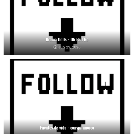
Drama Dolls - Oh Hell No
July 29, 2026
Fuentes de vida - conspiranoico