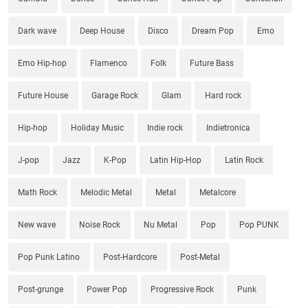
Dark wave
Deep House
Disco
Dream Pop
Emo
Emo Hip-hop
Flamenco
Folk
Future Bass
Future House
Garage Rock
Glam
Hard rock
Hip-hop
Holiday Music
Indie rock
Indietronica
J-pop
Jazz
K-Pop
Latin Hip-Hop
Latin Rock
Math Rock
Melodic Metal
Metal
Metalcore
New wave
Noise Rock
Nu Metal
Pop
Pop PUNK
Pop Punk Latino
Post-Hardcore
Post-Metal
Post-grunge
Power Pop
Progressive Rock
Punk