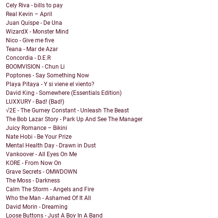
Cely Riva - bills to pay
Real Kevin – April
Juan Quispe - De Una
WizardX - Monster Mind
Nico - Give me five
Teana - Mar de Azar
Concordia - D.E.R
BOOMVISION - Chun Li
Poptones - Say Something Now
Playa Pitaya - Y si viene el viento?
David King - Somewhere (Essentials Edition)
LUXXURY - Bad! (Bad!)
√2E - The Gurney Constant - Unleash The Beast
The Bob Lazar Story - Park Up And See The Manager
Juicy Romance – Bikini
Nate Hobi - Be Your Prize
Mental Health Day - Drawn in Dust
Vankoover - All Eyes On Me
KORE - From Now On
Grave Secrets - OMWDOWN
The Moss - Darkness
Calm The Storm - Angels and Fire
Who the Man - Ashamed Of It All
David Morin - Dreaming
Loose Buttons - Just A Boy In A Band