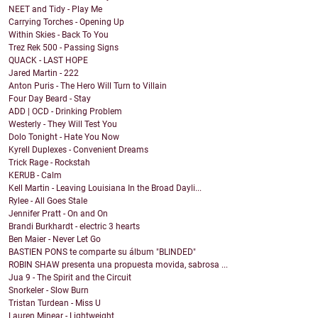
NEET and Tidy - Play Me
Carrying Torches - Opening Up
Within Skies - Back To You
Trez Rek 500 - Passing Signs
QUACK - LAST HOPE
Jared Martin - 222
Anton Puris - The Hero Will Turn to Villain
Four Day Beard - Stay
ADD | OCD - Drinking Problem
Westerly - They Will Test You
Dolo Tonight - Hate You Now
Kyrell Duplexes - Convenient Dreams
Trick Rage - Rockstah
KERUB - Calm
Kell Martin - Leaving Louisiana In the Broad Dayli...
Rylee - All Goes Stale
Jennifer Pratt - On and On
Brandi Burkhardt - electric 3 hearts
Ben Maier - Never Let Go
BASTIEN PONS te comparte su álbum "BLINDED"
ROBIN SHAW presenta una propuesta movida, sabrosa ...
Jua 9 - The Spirit and the Circuit
Snorkeler - Slow Burn
Tristan Turdean - Miss U
Lauren Minear - Lightweight