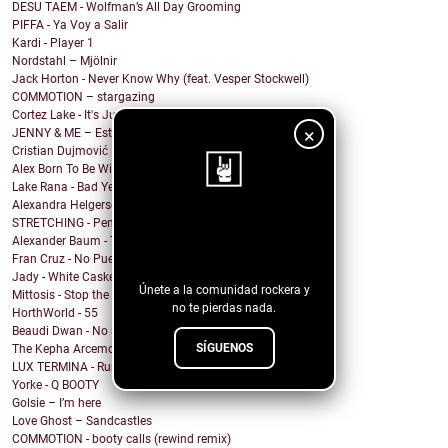
DESU TAEM - Wolfman’s All Day Grooming
PIFFA - Ya Voy a Salir
Kardi - Player 1
Nordstahl – Mjölnir
Jack Horton - Never Know Why (feat. Vesper Stockwell)
COMMOTION – stargazing
Cortez Lake - It's Just Me
×
JENNY & ME – Estate
Cristian Dujmović – Fin de un mundo
Alex Born To Be Wild - Nice Girls
Lake Rana - Bad Year
Alexandra Helgerson - We're Never Going Out
STRETCHING - Pencil Me In
¡Sigue nuestro
Alexander Baum - Träume
blog!
Fran Cruz - No Puedo
Jady - White Casket
Únete a la comunidad rockera y
Mittosis - Stop the questions
no te pierdas nada.
HorthWorld - 55
Beaudi Dwan - No Sense To Me
SÍGUENOS
The Kepha Arcemont Experiment - Southern Boy
LUX TERMINA - Run Rabbit Run
Yorke - Q BOOTY
Golsie – I’m here
Love Ghost – Sandcastles
COMMOTION - booty calls (rewind remix)