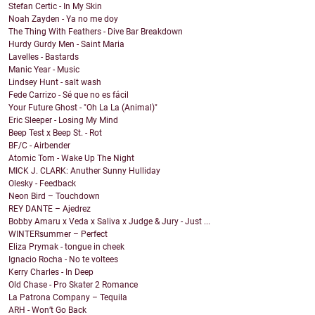
Stefan Certic - In My Skin
Noah Zayden - Ya no me doy
The Thing With Feathers - Dive Bar Breakdown
Hurdy Gurdy Men - Saint Maria
Lavelles - Bastards
Manic Year - Music
Lindsey Hunt - salt wash
Fede Carrizo - Sé que no es fácil
Your Future Ghost - "Oh La La (Animal)"
Eric Sleeper - Losing My Mind
Beep Test x Beep St. - Rot
BF/C - Airbender
Atomic Tom - Wake Up The Night
MICK J. CLARK: Anuther Sunny Hulliday
Olesky - Feedback
Neon Bird – Touchdown
REY DANTE – Ajedrez
Bobby Amaru x Veda x Saliva x Judge & Jury - Just ...
WINTERsummer – Perfect
Eliza Prymak - tongue in cheek
Ignacio Rocha - No te voltees
Kerry Charles - In Deep
Old Chase - Pro Skater 2 Romance
La Patrona Company – Tequila
ARH - Won’t Go Back