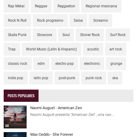
Rap Metal
Reggae
Reggaeton
Regional mexicana
Rock N Roll
Rock progresivo
Salsa
Screamo
Skate Punk
Slowcore
Soul
Stoner Rock
Surf Rock
Trap
World Music (Latin & Hispanic)
acustic
art rock
classic rock
edm
electro pop
electronic
grunge
indie pop
latin pop
post-punk
punk rock
ska
POSTS POPULARES
Naomi August - American Zen
Naomi August presenta "American Zen" , una can…
Max Ceddo - She Forever