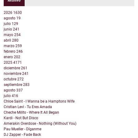
2026
1630
agosto
19
julio
129
junio
241
mayo
254
abril
280
marzo
259
febrero
246
enero
202
2025
4171
diciembre
261
noviembre
241
octubre
272
septiembre
283
agosto
337
julio
416
Chloe Saint - I Wanna be a Hamptons Wife
Cristian Levi - Tu Eres Amada
Cheche Milito - Where It All Began
Kardi - Not But Disco
Amerakin Overdose - Nothing (Without You)
Pau Mueller - Díganme
DJ Zapper - Fade Back