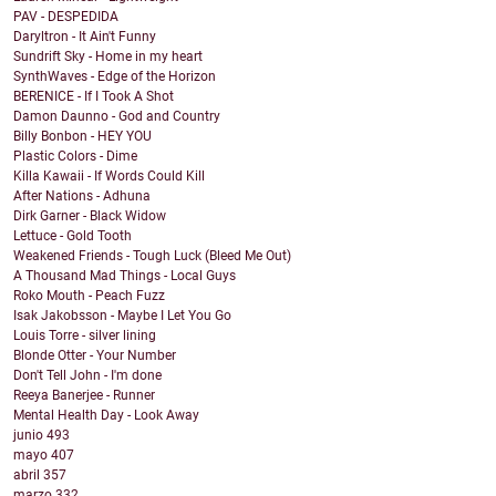
PAV - DESPEDIDA
Daryltron - It Ain't Funny
Sundrift Sky - Home in my heart
SynthWaves - Edge of the Horizon
BERENICE - If I Took A Shot
Damon Daunno - God and Country
Billy Bonbon - HEY YOU
Plastic Colors - Dime
Killa Kawaii - If Words Could Kill
After Nations - Adhuna
Dirk Garner - Black Widow
Lettuce - Gold Tooth
Weakened Friends - Tough Luck (Bleed Me Out)
A Thousand Mad Things - Local Guys
Roko Mouth - Peach Fuzz
Isak Jakobsson - Maybe I Let You Go
Louis Torre - silver lining
Blonde Otter - Your Number
Don't Tell John - I'm done
Reeya Banerjee - Runner
Mental Health Day - Look Away
junio
493
mayo
407
abril
357
marzo
332