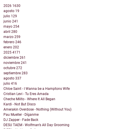
2026
1630
agosto
19
julio
129
junio
241
mayo
254
abril
280
marzo
259
febrero
246
enero
202
2025
4171
diciembre
261
noviembre
241
octubre
272
septiembre
283
agosto
337
julio
416
Chloe Saint - I Wanna be a Hamptons Wife
Cristian Levi - Tu Eres Amada
Cheche Milito - Where It All Began
Kardi - Not But Disco
Amerakin Overdose - Nothing (Without You)
Pau Mueller - Díganme
DJ Zapper - Fade Back
DESU TAEM - Wolfman’s All Day Grooming