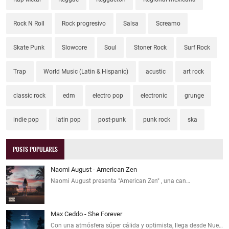
Rock N Roll
Rock progresivo
Salsa
Screamo
Skate Punk
Slowcore
Soul
Stoner Rock
Surf Rock
Trap
World Music (Latin & Hispanic)
acustic
art rock
classic rock
edm
electro pop
electronic
grunge
indie pop
latin pop
post-punk
punk rock
ska
POSTS POPULARES
Naomi August - American Zen
Naomi August presenta "American Zen" , una can…
Max Ceddo - She Forever
Con una atmósfera súper cálida y optimista, llega desde Nue…