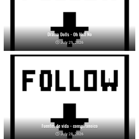
Drama Dolls - Oh Hell No
July 29, 2026
Fuentes de vida - conspiranoico
July 28, 2026