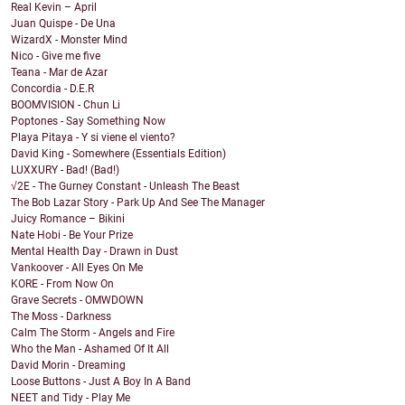
Real Kevin – April
Juan Quispe - De Una
WizardX - Monster Mind
Nico - Give me five
Teana - Mar de Azar
Concordia - D.E.R
BOOMVISION - Chun Li
Poptones - Say Something Now
Playa Pitaya - Y si viene el viento?
David King - Somewhere (Essentials Edition)
LUXXURY - Bad! (Bad!)
√2E - The Gurney Constant - Unleash The Beast
The Bob Lazar Story - Park Up And See The Manager
Juicy Romance – Bikini
Nate Hobi - Be Your Prize
Mental Health Day - Drawn in Dust
Vankoover - All Eyes On Me
KORE - From Now On
Grave Secrets - OMWDOWN
The Moss - Darkness
Calm The Storm - Angels and Fire
Who the Man - Ashamed Of It All
David Morin - Dreaming
Loose Buttons - Just A Boy In A Band
NEET and Tidy - Play Me