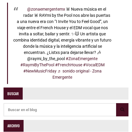
@zonaemergentemx
🚨 Nueva música en el
radar 🚨 RAYmi by the Pool nos abre las puertas
a una nueva era con “I Invite You to Feel Good”, un
viaje entre el French House y el EDM vocal que nos
invita a soltar, bailar y sentir. ✨🐱 Un artista que
combina identidad digital, energía vibrante y un futuro
donde la música y la inteligencia artificial se
encuentran. ¿Listxs para dejarse llevar? 🎶
@raymi_by_the_pool
#ZonaEmergente
#RaymiByThePool
#FrenchHouse
#VocalEDM
#NewMusicFriday
♬ sonido original - Zona
Emergente
BUSCAR
ARCHIVO