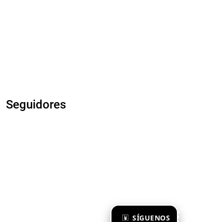
Seguidores
×
SÍGUENOS
Ya te sigo