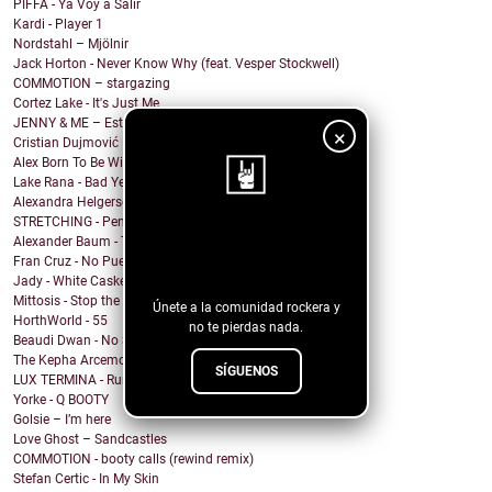
PIFFA - Ya Voy a Salir
Kardi - Player 1
Nordstahl – Mjölnir
Jack Horton - Never Know Why (feat. Vesper Stockwell)
COMMOTION – stargazing
Cortez Lake - It's Just Me
JENNY & ME – Estate
×
Cristian Dujmović – Fin de un mundo
Alex Born To Be Wild - Nice Girls
Lake Rana - Bad Year
Alexandra Helgerson - We're Never Going Out
STRETCHING - Pencil Me In
¡Sigue nuestro
Alexander Baum - Träume
Fran Cruz - No Puedo
blog!
Jady - White Casket
Mittosis - Stop the questions
Únete a la comunidad rockera y
HorthWorld - 55
no te pierdas nada.
Beaudi Dwan - No Sense To Me
The Kepha Arcemont Experiment - Southern Boy
SÍGUENOS
LUX TERMINA - Run Rabbit Run
Yorke - Q BOOTY
Golsie – I’m here
Love Ghost – Sandcastles
COMMOTION - booty calls (rewind remix)
Stefan Certic - In My Skin