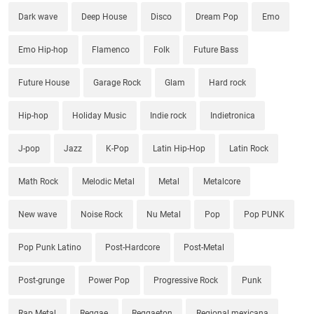
Dark wave
Deep House
Disco
Dream Pop
Emo
Emo Hip-hop
Flamenco
Folk
Future Bass
Future House
Garage Rock
Glam
Hard rock
Hip-hop
Holiday Music
Indie rock
Indietronica
J-pop
Jazz
K-Pop
Latin Hip-Hop
Latin Rock
Math Rock
Melodic Metal
Metal
Metalcore
New wave
Noise Rock
Nu Metal
Pop
Pop PUNK
Pop Punk Latino
Post-Hardcore
Post-Metal
Post-grunge
Power Pop
Progressive Rock
Punk
Rap Metal
Reggae
Reggaeton
Regional mexicana