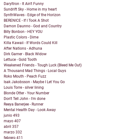
Daryltron - It Ain't Funny
Sundrift Sky - Home in my heart
SynthWaves - Edge of the Horizon
BERENICE - If I Took A Shot
Damon Daunno - God and Country
Billy Bonbon - HEY YOU
Plastic Colors - Dime
Killa Kawaii - If Words Could Kill
After Nations - Adhuna
Dirk Garner - Black Widow
Lettuce - Gold Tooth
Weakened Friends - Tough Luck (Bleed Me Out)
A Thousand Mad Things - Local Guys
Roko Mouth - Peach Fuzz
Isak Jakobsson - Maybe I Let You Go
Louis Torre - silver lining
Blonde Otter - Your Number
Don't Tell John - I'm done
Reeya Banerjee - Runner
Mental Health Day - Look Away
junio
493
mayo
407
abril
357
marzo
332
febrero
411