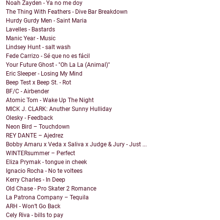
Noah Zayden - Ya no me doy
The Thing With Feathers - Dive Bar Breakdown
Hurdy Gurdy Men - Saint Maria
Lavelles - Bastards
Manic Year - Music
Lindsey Hunt - salt wash
Fede Carrizo - Sé que no es fácil
Your Future Ghost - "Oh La La (Animal)"
Eric Sleeper - Losing My Mind
Beep Test x Beep St. - Rot
BF/C - Airbender
Atomic Tom - Wake Up The Night
MICK J. CLARK: Anuther Sunny Hulliday
Olesky - Feedback
Neon Bird – Touchdown
REY DANTE – Ajedrez
Bobby Amaru x Veda x Saliva x Judge & Jury - Just ...
WINTERsummer – Perfect
Eliza Prymak - tongue in cheek
Ignacio Rocha - No te voltees
Kerry Charles - In Deep
Old Chase - Pro Skater 2 Romance
La Patrona Company – Tequila
ARH - Won’t Go Back
Cely Riva - bills to pay