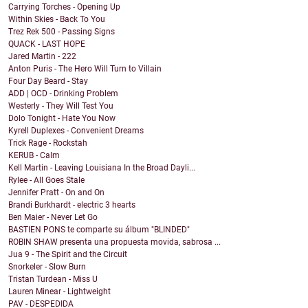
Carrying Torches - Opening Up
Within Skies - Back To You
Trez Rek 500 - Passing Signs
QUACK - LAST HOPE
Jared Martin - 222
Anton Puris - The Hero Will Turn to Villain
Four Day Beard - Stay
ADD | OCD - Drinking Problem
Westerly - They Will Test You
Dolo Tonight - Hate You Now
Kyrell Duplexes - Convenient Dreams
Trick Rage - Rockstah
KERUB - Calm
Kell Martin - Leaving Louisiana In the Broad Dayli...
Rylee - All Goes Stale
Jennifer Pratt - On and On
Brandi Burkhardt - electric 3 hearts
Ben Maier - Never Let Go
BASTIEN PONS te comparte su álbum "BLINDED"
ROBIN SHAW presenta una propuesta movida, sabrosa ...
Jua 9 - The Spirit and the Circuit
Snorkeler - Slow Burn
Tristan Turdean - Miss U
Lauren Minear - Lightweight
PAV - DESPEDIDA