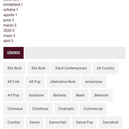
noviembre
1
octubre
1
agosto
1
junio
2
marzo
3
2020
5
mayo
2
abril
3
GÉNEROS
80s Rock
90s Rock
Adult Contemporary
Alt Country
Alt Folk
Alt Pop
Alternative Rock
Americana
Art Pop
Autotune
Bachata
Beats
Bedroom
Chillwave
Christmas
Cinematic
Commercial
Cumbia
Dance
Dance Hall
Dance Pop
Dancehall