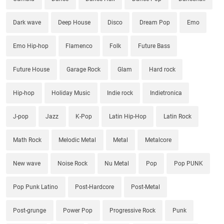
Dark wave
Deep House
Disco
Dream Pop
Emo
Emo Hip-hop
Flamenco
Folk
Future Bass
Future House
Garage Rock
Glam
Hard rock
Hip-hop
Holiday Music
Indie rock
Indietronica
J-pop
Jazz
K-Pop
Latin Hip-Hop
Latin Rock
Math Rock
Melodic Metal
Metal
Metalcore
New wave
Noise Rock
Nu Metal
Pop
Pop PUNK
Pop Punk Latino
Post-Hardcore
Post-Metal
Post-grunge
Power Pop
Progressive Rock
Punk