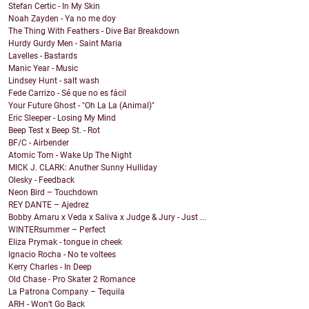
Stefan Certic - In My Skin
Noah Zayden - Ya no me doy
The Thing With Feathers - Dive Bar Breakdown
Hurdy Gurdy Men - Saint Maria
Lavelles - Bastards
Manic Year - Music
Lindsey Hunt - salt wash
Fede Carrizo - Sé que no es fácil
Your Future Ghost - "Oh La La (Animal)"
Eric Sleeper - Losing My Mind
Beep Test x Beep St. - Rot
BF/C - Airbender
Atomic Tom - Wake Up The Night
MICK J. CLARK: Anuther Sunny Hulliday
Olesky - Feedback
Neon Bird – Touchdown
REY DANTE – Ajedrez
Bobby Amaru x Veda x Saliva x Judge & Jury - Just ...
WINTERsummer – Perfect
Eliza Prymak - tongue in cheek
Ignacio Rocha - No te voltees
Kerry Charles - In Deep
Old Chase - Pro Skater 2 Romance
La Patrona Company – Tequila
ARH - Won’t Go Back