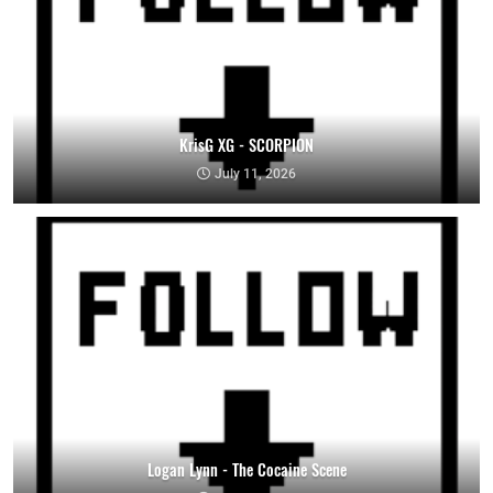
KrisG XG - SCORPION
July 11, 2026
Logan Lynn - The Cocaine Scene