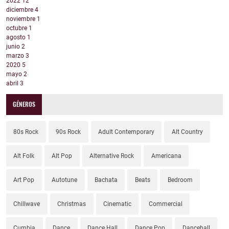
2022
12
diciembre
4
noviembre
1
octubre
1
agosto
1
junio
2
marzo
3
2020
5
mayo
2
abril
3
GÉNEROS
80s Rock
90s Rock
Adult Contemporary
Alt Country
Alt Folk
Alt Pop
Alternative Rock
Americana
Art Pop
Autotune
Bachata
Beats
Bedroom
Chillwave
Christmas
Cinematic
Commercial
Cumbia
Dance
Dance Hall
Dance Pop
Dancehall