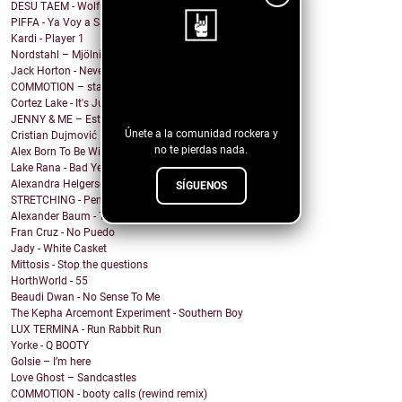
DESU TAEM - Wolfman’s All Day Grooming
PIFFA - Ya Voy a Salir
Kardi - Player 1
Nordstahl – Mjölnir
Jack Horton - Never Know Why (feat. Vesper Stockwell)
¡Sigue nuestro
COMMOTION – stargazing
blog!
Cortez Lake - It's Just Me
JENNY & ME – Estate
Únete a la comunidad rockera y
Cristian Dujmović – Fin de un mundo
no te pierdas nada.
Alex Born To Be Wild - Nice Girls
Lake Rana - Bad Year
Alexandra Helgerson - We're Never Going Out
SÍGUENOS
STRETCHING - Pencil Me In
Alexander Baum - Träume
Fran Cruz - No Puedo
Jady - White Casket
Mittosis - Stop the questions
HorthWorld - 55
Beaudi Dwan - No Sense To Me
The Kepha Arcemont Experiment - Southern Boy
LUX TERMINA - Run Rabbit Run
Yorke - Q BOOTY
Golsie – I’m here
Love Ghost – Sandcastles
COMMOTION - booty calls (rewind remix)