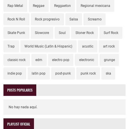
Rap Metal
Reggae
Reggaeton
Regional mexicana
Rock N Roll
Rock progresivo
Salsa
Screamo
Skate Punk
Slowcore
Soul
Stoner Rock
Surf Rock
Trap
World Music (Latin & Hispanic)
acustic
art rock
classic rock
edm
electro pop
electronic
grunge
indie pop
latin pop
post-punk
punk rock
ska
POSTS POPULARES
No hay nada aquí.
PLAYLIST OFICIAL