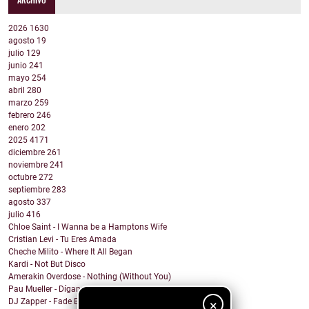
2026
1630
agosto
19
julio
129
junio
241
mayo
254
abril
280
marzo
259
febrero
246
enero
202
2025
4171
diciembre
261
noviembre
241
octubre
272
septiembre
283
agosto
337
julio
416
Chloe Saint - I Wanna be a Hamptons Wife
Cristian Levi - Tu Eres Amada
Cheche Milito - Where It All Began
Kardi - Not But Disco
Amerakin Overdose - Nothing (Without You)
Pau Mueller - Díganme
DJ Zapper - Fade Back
×