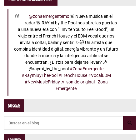
@zonaemergentemx
🚨 Nueva música en el
radar 🚨 RAYmi by the Pool nos abre las puertas
a una nueva era con “I Invite You to Feel Good”, un
viaje entre el French House y el EDM vocal que nos
invita a soltar, bailar y sentir. ✨🐱 Un artista que
combina identidad digital, energía vibrante y un futuro
donde la música y la inteligencia artificial se
encuentran. ¿Listxs para dejarse llevar? 🎶
@raymi_by_the_pool
#ZonaEmergente
#RaymiByThePool
#FrenchHouse
#VocalEDM
#NewMusicFriday
♬ sonido original - Zona
Emergente
BUSCAR
ARCHIVO