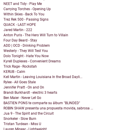
NEET and Tidy - Play Me
Carrying Torches - Opening Up
Within Skies - Back To You
Trez Rek 500 - Passing Signs
QUACK - LAST HOPE
Jared Martin - 222
Anton Puris - The Hero Will Turn to Villain
Four Day Beard - Stay
ADD | OCD - Drinking Problem
Westerly - They Will Test You
Dolo Tonight - Hate You Now
Kyrell Duplexes - Convenient Dreams
Trick Rage - Rockstah
KERUB - Calm
Kell Martin - Leaving Louisiana In the Broad Dayli...
Rylee - All Goes Stale
Jennifer Pratt - On and On
Brandi Burkhardt - electric 3 hearts
Ben Maier - Never Let Go
BASTIEN PONS te comparte su álbum "BLINDED"
ROBIN SHAW presenta una propuesta movida, sabrosa ...
Jua 9 - The Spirit and the Circuit
Snorkeler - Slow Burn
Tristan Turdean - Miss U
Lauren Minear - Lightweight