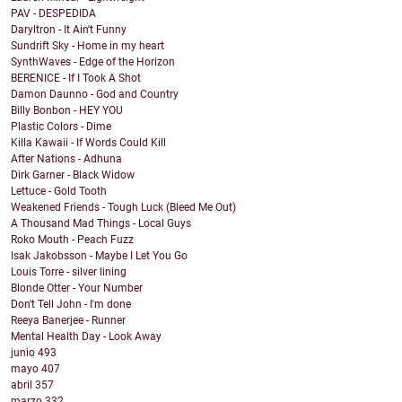
PAV - DESPEDIDA
Daryltron - It Ain't Funny
Sundrift Sky - Home in my heart
SynthWaves - Edge of the Horizon
BERENICE - If I Took A Shot
Damon Daunno - God and Country
Billy Bonbon - HEY YOU
Plastic Colors - Dime
Killa Kawaii - If Words Could Kill
After Nations - Adhuna
Dirk Garner - Black Widow
Lettuce - Gold Tooth
Weakened Friends - Tough Luck (Bleed Me Out)
A Thousand Mad Things - Local Guys
Roko Mouth - Peach Fuzz
Isak Jakobsson - Maybe I Let You Go
Louis Torre - silver lining
Blonde Otter - Your Number
Don't Tell John - I'm done
Reeya Banerjee - Runner
Mental Health Day - Look Away
junio
493
mayo
407
abril
357
marzo
332