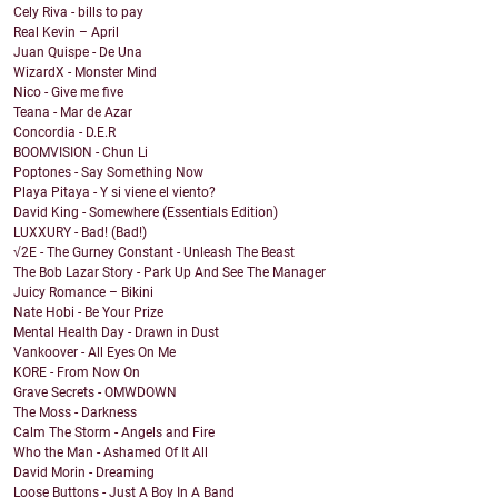
Cely Riva - bills to pay
Real Kevin – April
Juan Quispe - De Una
WizardX - Monster Mind
Nico - Give me five
Teana - Mar de Azar
Concordia - D.E.R
BOOMVISION - Chun Li
Poptones - Say Something Now
Playa Pitaya - Y si viene el viento?
David King - Somewhere (Essentials Edition)
LUXXURY - Bad! (Bad!)
√2E - The Gurney Constant - Unleash The Beast
The Bob Lazar Story - Park Up And See The Manager
Juicy Romance – Bikini
Nate Hobi - Be Your Prize
Mental Health Day - Drawn in Dust
Vankoover - All Eyes On Me
KORE - From Now On
Grave Secrets - OMWDOWN
The Moss - Darkness
Calm The Storm - Angels and Fire
Who the Man - Ashamed Of It All
David Morin - Dreaming
Loose Buttons - Just A Boy In A Band