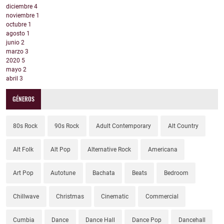
diciembre
4
noviembre
1
octubre
1
agosto
1
junio
2
marzo
3
2020
5
mayo
2
abril
3
GÉNEROS
80s Rock
90s Rock
Adult Contemporary
Alt Country
Alt Folk
Alt Pop
Alternative Rock
Americana
Art Pop
Autotune
Bachata
Beats
Bedroom
Chillwave
Christmas
Cinematic
Commercial
Cumbia
Dance
Dance Hall
Dance Pop
Dancehall