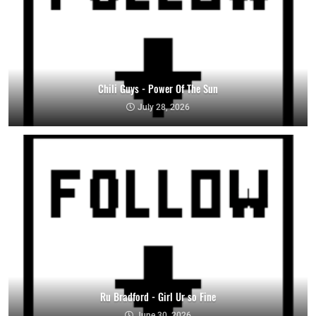
Chili Guys - Power Of The Sun
July 28, 2026
Ru Bradford - Girl Ur so Fine
June 30, 2026