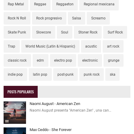
Rap Metal
Reggae
Reggaeton
Regional mexicana
Rock N Roll
Rock progresivo
Salsa
Screamo
Skate Punk
Slowcore
Soul
Stoner Rock
Surf Rock
Trap
World Music (Latin & Hispanic)
acustic
art rock
classic rock
edm
electro pop
electronic
grunge
indie pop
latin pop
post-punk
punk rock
ska
POSTS POPULARES
Naomi August - American Zen
Naomi August presenta "American Zen" , una can…
Max Ceddo - She Forever