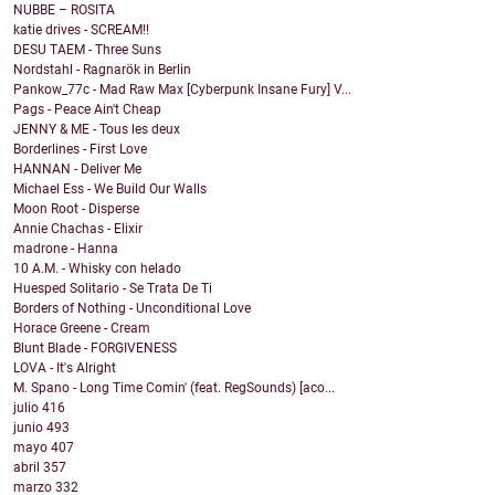
NUBBE – ROSITA
katie drives - SCREAM!!
DESU TAEM - Three Suns
Nordstahl - Ragnarök in Berlin
Pankow_77c - Mad Raw Max [Cyberpunk Insane Fury] V...
Pags - Peace Ain't Cheap
JENNY & ME - Tous les deux
Borderlines - First Love
HANNAN - Deliver Me
Michael Ess - We Build Our Walls
Moon Root - Disperse
Annie Chachas - Elixir
madrone - Hanna
10 A.M. - Whisky con helado
Huesped Solitario - Se Trata De Ti
Borders of Nothing - Unconditional Love
Horace Greene - Cream
Blunt Blade - FORGIVENESS
LOVA - It's Alright
M. Spano - Long Time Comin' (feat. RegSounds) [aco...
julio
416
junio
493
mayo
407
abril
357
marzo
332