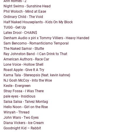
Ann Romes - 2
Night Swims - Sunshine Head
Phil Woloch - Mind at Ease
Ordinary Child - The Void
Half Naked Houseplants - Kids On My Block
TUGG - Get Up
Latex Drool - CHAIN$
Denham Audio x piri x Tommy Villiers - Heavy Handed
Sam Bencomo - Romanticismo Temporal
The Naked Samsr - Stutte
Ray Johnston Band - I Can Drink to That
American Authors - Race Car
Lone Voice - Hollow Shell
Roast Apple - Give It A Try
Kama Tala - Stereopsis (feat. kevin kahne)
NJ Gosh McCoy - Into the Woe
Keste - Evergreen
Stray Fossa - I Was There
pale eyes - Insidious
Salsa Salsa - Talvez Montag
Hello Noon - Girl on the Rise
Winyah - Thread
John Wars - Two Eyes
Diana Vickers - Ice Cream
Goodnight Kid – Rabbit