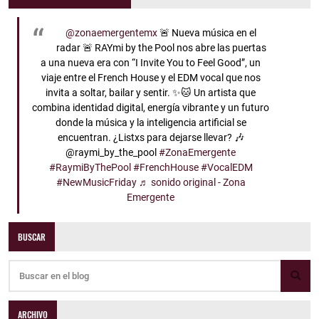
@zonaemergentemx
🚨 Nueva música en el
radar 🚨 RAYmi by the Pool nos abre las puertas
a una nueva era con “I Invite You to Feel Good”, un
viaje entre el French House y el EDM vocal que nos
invita a soltar, bailar y sentir. ✨🐱 Un artista que
combina identidad digital, energía vibrante y un futuro
donde la música y la inteligencia artificial se
encuentran. ¿Listxs para dejarse llevar? 🎶
@raymi_by_the_pool
#ZonaEmergente
#RaymiByThePool
#FrenchHouse
#VocalEDM
#NewMusicFriday
♬ sonido original - Zona
Emergente
BUSCAR
ARCHIVO