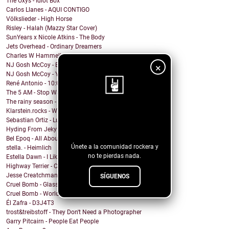
The Oxys - Idiot Box
Carlos Llanes - AQUI CONTIGO
Völkslieder - High Horse
Risley - Halah (Mazzy Star Cover)
SunYears x Nicole Atkins - The Body
Jets Overhead - Ordinary Dreamers
Charles W Hammell Jr – Dragonfly
NJ Gosh McCoy - Breakfast (Remix by NJ Gosh McCoy)
×
NJ Gosh McCoy - You're My Girl But You're My Man (...
René Antonio - 10:00 PM
The 5 AM - Stop Wait A Minute
The rainy season - In This Moment
Klarstein.rocks - When I'm Burning Matches
¡Sigue nuestro
Sebastian Ortiz - Lust Fun Love
blog!
Hyding From Jekyll - Along The Line
Bel Epoq - All About You
Únete a la comunidad rockera y
stella. - Heimlich
no te pierdas nada.
Estella Dawn - I Like It Rough
Highway Terrier - Covid Blues
Jesse Creatchman - Heat Of The Summer Night
SÍGUENOS
Cruel Bomb - Glass House
Cruel Bomb - World Breaker
Él Zafra - D3J4T3
trost&treibstoff - They Don't Need a Photographer
Garry Pitcairn - People Eat People