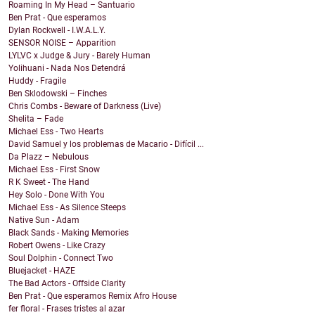
Roaming In My Head – Santuario
Ben Prat - Que esperamos
Dylan Rockwell - I.W.A.L.Y.
SENSOR NOISE – Apparition
LYLVC x Judge & Jury - Barely Human
Yolihuani - Nada Nos Detendrá
Huddy - Fragile
Ben Sklodowski – Finches
Chris Combs - Beware of Darkness (Live)
Shelita – Fade
Michael Ess - Two Hearts
David Samuel y los problemas de Macario - Difícil ...
Da Plazz – Nebulous
Michael Ess - First Snow
R K Sweet - The Hand
Hey Solo - Done With You
Michael Ess - As Silence Steeps
Native Sun - Adam
Black Sands - Making Memories
Robert Owens - Like Crazy
Soul Dolphin - Connect Two
Bluejacket - HAZE
The Bad Actors - Offside Clarity
Ben Prat - Que esperamos Remix Afro House
fer floral - Frases tristes al azar