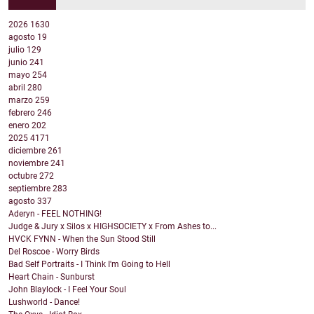
2026
1630
agosto
19
julio
129
junio
241
mayo
254
abril
280
marzo
259
febrero
246
enero
202
2025
4171
diciembre
261
noviembre
241
octubre
272
septiembre
283
agosto
337
Aderyn - FEEL NOTHING!
Judge & Jury x Silos x HIGHSOCIETY x From Ashes to...
HVCK FYNN - When the Sun Stood Still
Del Roscoe - Worry Birds
Bad Self Portraits - I Think I'm Going to Hell
Heart Chain - Sunburst
John Blaylock - I Feel Your Soul
Lushworld - Dance!