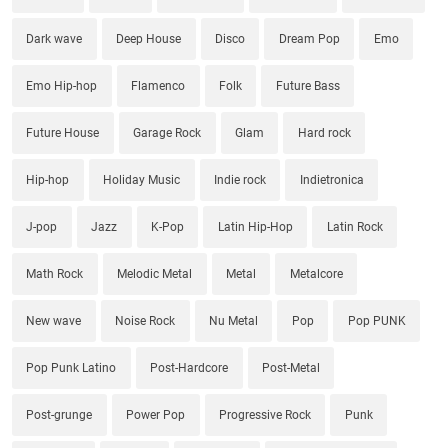
Dark wave
Deep House
Disco
Dream Pop
Emo
Emo Hip-hop
Flamenco
Folk
Future Bass
Future House
Garage Rock
Glam
Hard rock
Hip-hop
Holiday Music
Indie rock
Indietronica
J-pop
Jazz
K-Pop
Latin Hip-Hop
Latin Rock
Math Rock
Melodic Metal
Metal
Metalcore
New wave
Noise Rock
Nu Metal
Pop
Pop PUNK
Pop Punk Latino
Post-Hardcore
Post-Metal
Post-grunge
Power Pop
Progressive Rock
Punk