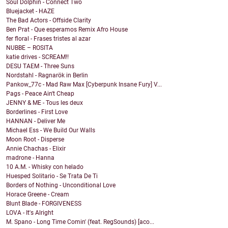
Soul Dolphin - Connect Two
Bluejacket - HAZE
The Bad Actors - Offside Clarity
Ben Prat - Que esperamos Remix Afro House
fer floral - Frases tristes al azar
NUBBE – ROSITA
katie drives - SCREAM!!
DESU TAEM - Three Suns
Nordstahl - Ragnarök in Berlin
Pankow_77c - Mad Raw Max [Cyberpunk Insane Fury] V...
Pags - Peace Ain't Cheap
JENNY & ME - Tous les deux
Borderlines - First Love
HANNAN - Deliver Me
Michael Ess - We Build Our Walls
Moon Root - Disperse
Annie Chachas - Elixir
madrone - Hanna
10 A.M. - Whisky con helado
Huesped Solitario - Se Trata De Ti
Borders of Nothing - Unconditional Love
Horace Greene - Cream
Blunt Blade - FORGIVENESS
LOVA - It's Alright
M. Spano - Long Time Comin' (feat. RegSounds) [aco...