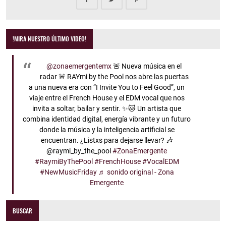
!MIRA NUESTRO ÚLTIMO VIDEO!
@zonaemergentemx
🚨 Nueva música en el
radar 🚨 RAYmi by the Pool nos abre las puertas
a una nueva era con “I Invite You to Feel Good”, un
viaje entre el French House y el EDM vocal que nos
invita a soltar, bailar y sentir. ✨🐱 Un artista que
combina identidad digital, energía vibrante y un futuro
donde la música y la inteligencia artificial se
encuentran. ¿Listxs para dejarse llevar? 🎶
@raymi_by_the_pool
#ZonaEmergente
#RaymiByThePool
#FrenchHouse
#VocalEDM
#NewMusicFriday
♬ sonido original - Zona
Emergente
BUSCAR