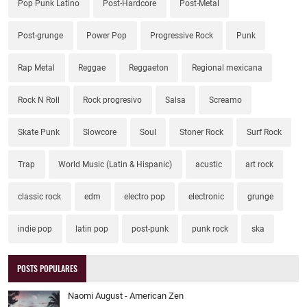
Pop Punk Latino
Post-Hardcore
Post-Metal
Post-grunge
Power Pop
Progressive Rock
Punk
Rap Metal
Reggae
Reggaeton
Regional mexicana
Rock N Roll
Rock progresivo
Salsa
Screamo
Skate Punk
Slowcore
Soul
Stoner Rock
Surf Rock
Trap
World Music (Latin & Hispanic)
acustic
art rock
classic rock
edm
electro pop
electronic
grunge
indie pop
latin pop
post-punk
punk rock
ska
POSTS POPULARES
Naomi August - American Zen