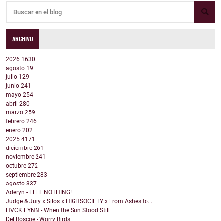
ARCHIVO
2026
1630
agosto
19
julio
129
junio
241
mayo
254
abril
280
marzo
259
febrero
246
enero
202
2025
4171
diciembre
261
noviembre
241
octubre
272
septiembre
283
agosto
337
Aderyn - FEEL NOTHING!
Judge & Jury x Silos x HIGHSOCIETY x From Ashes to...
HVCK FYNN - When the Sun Stood Still
Del Roscoe - Worry Birds