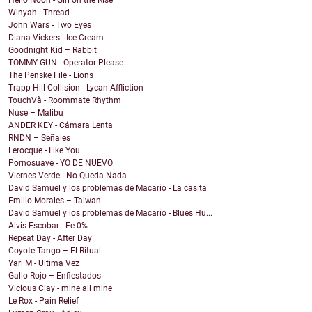
Hello Noon - Girl on the Rise
Winyah - Thread
John Wars - Two Eyes
Diana Vickers - Ice Cream
Goodnight Kid – Rabbit
TOMMY GUN - Operator Please
The Penske File - Lions
Trapp Hill Collision - Lycan Affliction
TouchVà - Roommate Rhythm
Nuse – Malibu
ANDER KEY - Cámara Lenta
RNDN – Señales
Lerocque - Like You
Pornosuave - YO DE NUEVO
Viernes Verde - No Queda Nada
David Samuel y los problemas de Macario - La casita
Emilio Morales – Taiwan
David Samuel y los problemas de Macario - Blues Hu...
Alvis Escobar - Fe 0%
Repeat Day - After Day
Coyote Tango – El Ritual
Yari M - Ultima Vez
Gallo Rojo – Enfiestados
Vicious Clay - mine all mine
Le Rox - Pain Relief