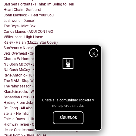
Bad Self Portraits - I Think I'm Going to Hell
Heart Chain - Sunburst
John Blaylock - I Feel Your Soul
Lushworld - Dance!
The Oxys - Idiot Box
Carlos Llanes - AQUI CONTIGO
Völkslieder - High Horse
Risley - Halah (Mazzy Star Cover)
SunYears x Nicole Atkins - The Body
×
Jets Overhead - Ordinary Dreamers
Charles W Hammell Jr – Dragonfly
NJ Gosh McCoy - Breakfast (Remix by NJ Gosh McCoy)
NJ Gosh McCoy - You're My Girl But You're My Man (...
René Antonio - 10:00 PM
¡Sigue nuestro
The 5 AM - Stop Wait A Minute
The rainy season - In This Moment
blog!
Klarstein.rocks - When I'm Burning Matches
Sebastian Ortiz - Lust Fun Love
Únete a la comunidad rockera y
Hyding From Jekyll - Along The Line
no te pierdas nada.
Bel Epoq - All About You
stella. - Heimlich
SÍGUENOS
Estella Dawn - I Like It Rough
Highway Terrier - Covid Blues
Jesse Creatchman - Heat Of The Summer Night
Cruel Bomb - Glass House