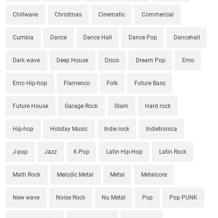
Chillwave
Christmas
Cinematic
Commercial
Cumbia
Dance
Dance Hall
Dance Pop
Dancehall
Dark wave
Deep House
Disco
Dream Pop
Emo
Emo Hip-hop
Flamenco
Folk
Future Bass
Future House
Garage Rock
Glam
Hard rock
Hip-hop
Holiday Music
Indie rock
Indietronica
J-pop
Jazz
K-Pop
Latin Hip-Hop
Latin Rock
Math Rock
Melodic Metal
Metal
Metalcore
New wave
Noise Rock
Nu Metal
Pop
Pop PUNK