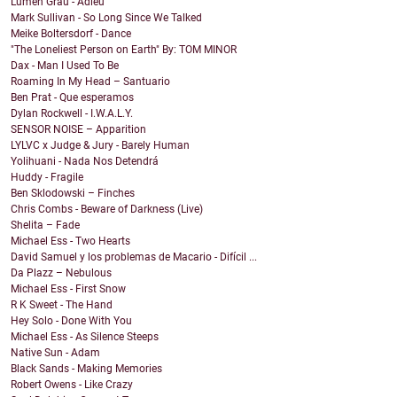
Lumen Grau - Adieu
Mark Sullivan - So Long Since We Talked
Meike Boltersdorf - Dance
"The Loneliest Person on Earth" By: TOM MINOR
Dax - Man I Used To Be
Roaming In My Head – Santuario
Ben Prat - Que esperamos
Dylan Rockwell - I.W.A.L.Y.
SENSOR NOISE – Apparition
LYLVC x Judge & Jury - Barely Human
Yolihuani - Nada Nos Detendrá
Huddy - Fragile
Ben Sklodowski – Finches
Chris Combs - Beware of Darkness (Live)
Shelita – Fade
Michael Ess - Two Hearts
David Samuel y los problemas de Macario - Difícil ...
Da Plazz – Nebulous
Michael Ess - First Snow
R K Sweet - The Hand
Hey Solo - Done With You
Michael Ess - As Silence Steeps
Native Sun - Adam
Black Sands - Making Memories
Robert Owens - Like Crazy