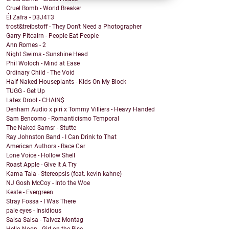
Cruel Bomb - World Breaker
Él Zafra - D3J4T3
trost&treibstoff - They Don't Need a Photographer
Garry Pitcairn - People Eat People
Ann Romes - 2
Night Swims - Sunshine Head
Phil Woloch - Mind at Ease
Ordinary Child - The Void
Half Naked Houseplants - Kids On My Block
TUGG - Get Up
Latex Drool - CHAIN$
Denham Audio x piri x Tommy Villiers - Heavy Handed
Sam Bencomo - Romanticismo Temporal
The Naked Samsr - Stutte
Ray Johnston Band - I Can Drink to That
American Authors - Race Car
Lone Voice - Hollow Shell
Roast Apple - Give It A Try
Kama Tala - Stereopsis (feat. kevin kahne)
NJ Gosh McCoy - Into the Woe
Keste - Evergreen
Stray Fossa - I Was There
pale eyes - Insidious
Salsa Salsa - Talvez Montag