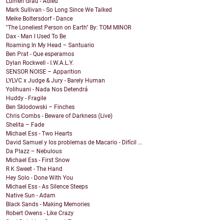
Lumen Grau - Adieu
Mark Sullivan - So Long Since We Talked
Meike Boltersdorf - Dance
"The Loneliest Person on Earth" By: TOM MINOR
Dax - Man I Used To Be
Roaming In My Head – Santuario
Ben Prat - Que esperamos
Dylan Rockwell - I.W.A.L.Y.
SENSOR NOISE – Apparition
LYLVC x Judge & Jury - Barely Human
Yolihuani - Nada Nos Detendrá
Huddy - Fragile
Ben Sklodowski – Finches
Chris Combs - Beware of Darkness (Live)
Shelita – Fade
Michael Ess - Two Hearts
David Samuel y los problemas de Macario - Difícil ...
Da Plazz – Nebulous
Michael Ess - First Snow
R K Sweet - The Hand
Hey Solo - Done With You
Michael Ess - As Silence Steeps
Native Sun - Adam
Black Sands - Making Memories
Robert Owens - Like Crazy