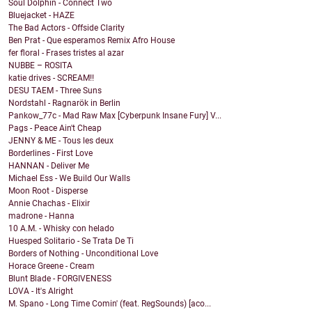
Soul Dolphin - Connect Two
Bluejacket - HAZE
The Bad Actors - Offside Clarity
Ben Prat - Que esperamos Remix Afro House
fer floral - Frases tristes al azar
NUBBE – ROSITA
katie drives - SCREAM!!
DESU TAEM - Three Suns
Nordstahl - Ragnarök in Berlin
Pankow_77c - Mad Raw Max [Cyberpunk Insane Fury] V...
Pags - Peace Ain't Cheap
JENNY & ME - Tous les deux
Borderlines - First Love
HANNAN - Deliver Me
Michael Ess - We Build Our Walls
Moon Root - Disperse
Annie Chachas - Elixir
madrone - Hanna
10 A.M. - Whisky con helado
Huesped Solitario - Se Trata De Ti
Borders of Nothing - Unconditional Love
Horace Greene - Cream
Blunt Blade - FORGIVENESS
LOVA - It's Alright
M. Spano - Long Time Comin' (feat. RegSounds) [aco...