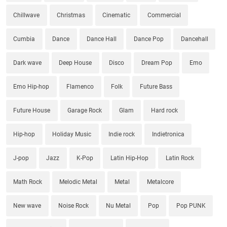
Chillwave
Christmas
Cinematic
Commercial
Cumbia
Dance
Dance Hall
Dance Pop
Dancehall
Dark wave
Deep House
Disco
Dream Pop
Emo
Emo Hip-hop
Flamenco
Folk
Future Bass
Future House
Garage Rock
Glam
Hard rock
Hip-hop
Holiday Music
Indie rock
Indietronica
J-pop
Jazz
K-Pop
Latin Hip-Hop
Latin Rock
Math Rock
Melodic Metal
Metal
Metalcore
New wave
Noise Rock
Nu Metal
Pop
Pop PUNK