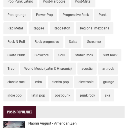
Pop Punk Latino
Post-Hardcore
Post-Metal
Post-grunge
Power Pop
Progressive Rock
Punk
Rap Metal
Reggae
Reggaeton
Regional mexicana
Rock N Roll
Rock progresivo
Salsa
Screamo
Skate Punk
Slowcore
Soul
Stoner Rock
Surf Rock
Trap
World Music (Latin & Hispanic)
acustic
art rock
classic rock
edm
electro pop
electronic
grunge
indie pop
latin pop
post-punk
punk rock
ska
POSTS POPULARES
Naomi August - American Zen