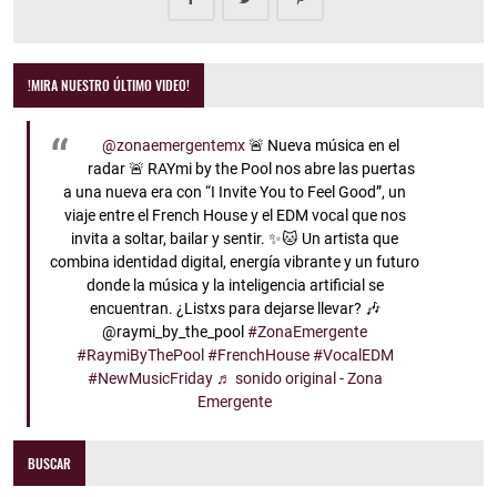
!MIRA NUESTRO ÚLTIMO VIDEO!
@zonaemergentemx
🚨 Nueva música en el
radar 🚨 RAYmi by the Pool nos abre las puertas
a una nueva era con “I Invite You to Feel Good”, un
viaje entre el French House y el EDM vocal que nos
invita a soltar, bailar y sentir. ✨🐱 Un artista que
combina identidad digital, energía vibrante y un futuro
donde la música y la inteligencia artificial se
encuentran. ¿Listxs para dejarse llevar? 🎶
@raymi_by_the_pool
#ZonaEmergente
#RaymiByThePool
#FrenchHouse
#VocalEDM
#NewMusicFriday
♬ sonido original - Zona
Emergente
BUSCAR