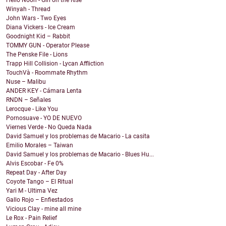
Hello Noon - Girl on the Rise
Winyah - Thread
John Wars - Two Eyes
Diana Vickers - Ice Cream
Goodnight Kid – Rabbit
TOMMY GUN - Operator Please
The Penske File - Lions
Trapp Hill Collision - Lycan Affliction
TouchVà - Roommate Rhythm
Nuse – Malibu
ANDER KEY - Cámara Lenta
RNDN – Señales
Lerocque - Like You
Pornosuave - YO DE NUEVO
Viernes Verde - No Queda Nada
David Samuel y los problemas de Macario - La casita
Emilio Morales – Taiwan
David Samuel y los problemas de Macario - Blues Hu...
Alvis Escobar - Fe 0%
Repeat Day - After Day
Coyote Tango – El Ritual
Yari M - Ultima Vez
Gallo Rojo – Enfiestados
Vicious Clay - mine all mine
Le Rox - Pain Relief