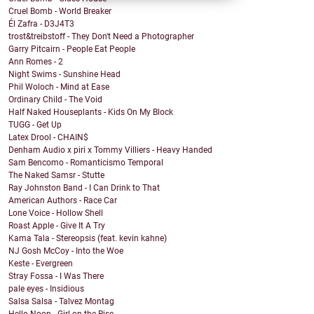
Cruel Bomb - World Breaker
Él Zafra - D3J4T3
trost&treibstoff - They Don't Need a Photographer
Garry Pitcairn - People Eat People
Ann Romes - 2
Night Swims - Sunshine Head
Phil Woloch - Mind at Ease
Ordinary Child - The Void
Half Naked Houseplants - Kids On My Block
TUGG - Get Up
Latex Drool - CHAIN$
Denham Audio x piri x Tommy Villiers - Heavy Handed
Sam Bencomo - Romanticismo Temporal
The Naked Samsr - Stutte
Ray Johnston Band - I Can Drink to That
American Authors - Race Car
Lone Voice - Hollow Shell
Roast Apple - Give It A Try
Kama Tala - Stereopsis (feat. kevin kahne)
NJ Gosh McCoy - Into the Woe
Keste - Evergreen
Stray Fossa - I Was There
pale eyes - Insidious
Salsa Salsa - Talvez Montag