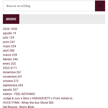
ARCHIVO
2026
1630
agosto
19
julio
129
junio
241
mayo
254
abril
280
marzo
259
febrero
246
enero
202
2025
4171
diciembre
261
noviembre
241
octubre
272
septiembre
283
agosto
337
Aderyn - FEEL NOTHING!
Judge & Jury x Silos x HIGHSOCIETY x From Ashes to...
HVCK FYNN - When the Sun Stood Still
Del Roscoe - Worry Birds