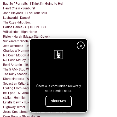
Bad Self Portraits - I Think I'm Going to Hell
Heart Chain - Sunburst
John Blaylock - I Feel Your Soul
Lushworld - Dance!
The Oxys - Idiot Box
Carlos Llanes - AQUI CONTIGO
Völkslieder - High Horse
Risley - Halah (Mazzy Star Cover)
SunYears x Nicole Atkins - The Body
×
Jets Overhead - Ordinary Dreamers
Charles W Hammell Jr – Dragonfly
NJ Gosh McCoy - Breakfast (Remix by NJ Gosh McCoy)
NJ Gosh McCoy - You're My Girl But You're My Man (...
René Antonio - 10:00 PM
¡Sigue nuestro
The 5 AM - Stop Wait A Minute
The rainy season - In This Moment
blog!
Klarstein.rocks - When I'm Burning Matches
Sebastian Ortiz - Lust Fun Love
Únete a la comunidad rockera y
Hyding From Jekyll - Along The Line
no te pierdas nada.
Bel Epoq - All About You
stella. - Heimlich
SÍGUENOS
Estella Dawn - I Like It Rough
Highway Terrier - Covid Blues
Jesse Creatchman - Heat Of The Summer Night
Cruel Bomb - Glass House