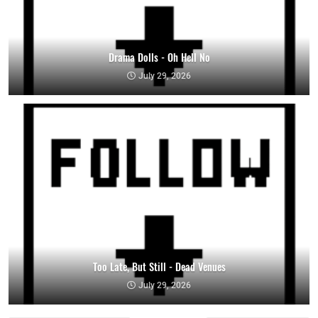
Drama Dolls - Oh Hell No
July 29, 2026
Too Late, But Still - Dead Venues
July 29, 2026