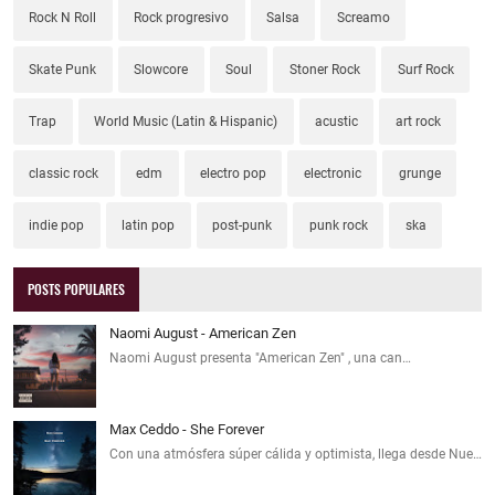
Rock N Roll
Rock progresivo
Salsa
Screamo
Skate Punk
Slowcore
Soul
Stoner Rock
Surf Rock
Trap
World Music (Latin & Hispanic)
acustic
art rock
classic rock
edm
electro pop
electronic
grunge
indie pop
latin pop
post-punk
punk rock
ska
POSTS POPULARES
Naomi August - American Zen
Naomi August presenta "American Zen" , una can…
Max Ceddo - She Forever
Con una atmósfera súper cálida y optimista, llega desde Nue…