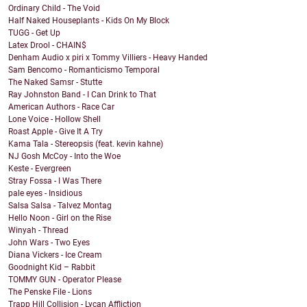
Ordinary Child - The Void
Half Naked Houseplants - Kids On My Block
TUGG - Get Up
Latex Drool - CHAIN$
Denham Audio x piri x Tommy Villiers - Heavy Handed
Sam Bencomo - Romanticismo Temporal
The Naked Samsr - Stutte
Ray Johnston Band - I Can Drink to That
American Authors - Race Car
Lone Voice - Hollow Shell
Roast Apple - Give It A Try
Kama Tala - Stereopsis (feat. kevin kahne)
NJ Gosh McCoy - Into the Woe
Keste - Evergreen
Stray Fossa - I Was There
pale eyes - Insidious
Salsa Salsa - Talvez Montag
Hello Noon - Girl on the Rise
Winyah - Thread
John Wars - Two Eyes
Diana Vickers - Ice Cream
Goodnight Kid – Rabbit
TOMMY GUN - Operator Please
The Penske File - Lions
Trapp Hill Collision - Lycan Affliction