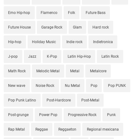
Emo Hip-hop
Flamenco
Folk
Future Bass
Future House
Garage Rock
Glam
Hard rock
Hip-hop
Holiday Music
Indie rock
Indietronica
J-pop
Jazz
K-Pop
Latin Hip-Hop
Latin Rock
Math Rock
Melodic Metal
Metal
Metalcore
New wave
Noise Rock
Nu Metal
Pop
Pop PUNK
Pop Punk Latino
Post-Hardcore
Post-Metal
Post-grunge
Power Pop
Progressive Rock
Punk
Rap Metal
Reggae
Reggaeton
Regional mexicana