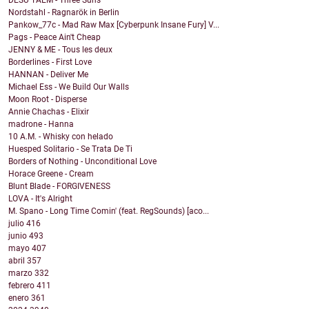
DESU TAEM - Three Suns
Nordstahl - Ragnarök in Berlin
Pankow_77c - Mad Raw Max [Cyberpunk Insane Fury] V...
Pags - Peace Ain't Cheap
JENNY & ME - Tous les deux
Borderlines - First Love
HANNAN - Deliver Me
Michael Ess - We Build Our Walls
Moon Root - Disperse
Annie Chachas - Elixir
madrone - Hanna
10 A.M. - Whisky con helado
Huesped Solitario - Se Trata De Ti
Borders of Nothing - Unconditional Love
Horace Greene - Cream
Blunt Blade - FORGIVENESS
LOVA - It's Alright
M. Spano - Long Time Comin' (feat. RegSounds) [aco...
julio
416
junio
493
mayo
407
abril
357
marzo
332
febrero
411
enero
361