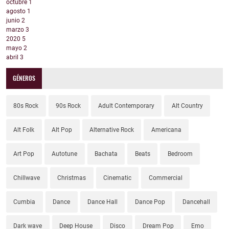
octubre
1
agosto
1
junio
2
marzo
3
2020
5
mayo
2
abril
3
GÉNEROS
80s Rock
90s Rock
Adult Contemporary
Alt Country
Alt Folk
Alt Pop
Alternative Rock
Americana
Art Pop
Autotune
Bachata
Beats
Bedroom
Chillwave
Christmas
Cinematic
Commercial
Cumbia
Dance
Dance Hall
Dance Pop
Dancehall
Dark wave
Deep House
Disco
Dream Pop
Emo