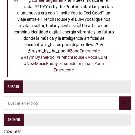
@zonaemergentemx
🚨 Nueva música en el
radar 🚨 RAYmi by the Pool nos abre las puertas
a una nueva era con “I Invite You to Feel Good”, un
viaje entre el French House y el EDM vocal que nos
invita a soltar, bailar y sentir. ✨🐱 Un artista que
combina identidad digital, energía vibrante y un futuro
donde la música y la inteligencia artificial se
encuentran. ¿Listxs para dejarse llevar? 🎶
@raymi_by_the_pool
#ZonaEmergente
#RaymiByThePool
#FrenchHouse
#VocalEDM
#NewMusicFriday
♬ sonido original - Zona
Emergente
BUSCAR
ARCHIVO
2026
1630