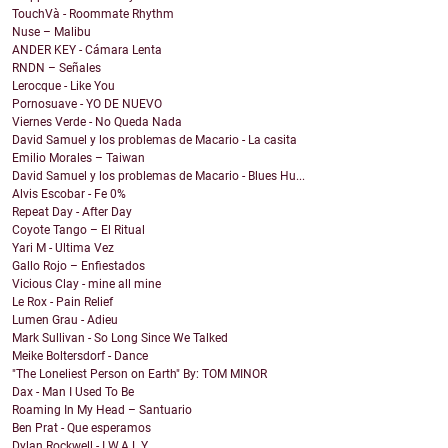
TouchVà - Roommate Rhythm
Nuse – Malibu
ANDER KEY - Cámara Lenta
RNDN – Señales
Lerocque - Like You
Pornosuave - YO DE NUEVO
Viernes Verde - No Queda Nada
David Samuel y los problemas de Macario - La casita
Emilio Morales – Taiwan
David Samuel y los problemas de Macario - Blues Hu...
Alvis Escobar - Fe 0%
Repeat Day - After Day
Coyote Tango – El Ritual
Yari M - Ultima Vez
Gallo Rojo – Enfiestados
Vicious Clay - mine all mine
Le Rox - Pain Relief
Lumen Grau - Adieu
Mark Sullivan - So Long Since We Talked
Meike Boltersdorf - Dance
"The Loneliest Person on Earth" By: TOM MINOR
Dax - Man I Used To Be
Roaming In My Head – Santuario
Ben Prat - Que esperamos
Dylan Rockwell - I.W.A.L.Y.