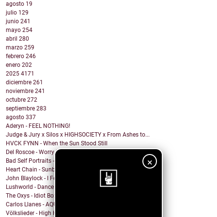
agosto
19
julio
129
junio
241
mayo
254
abril
280
marzo
259
febrero
246
enero
202
2025
4171
diciembre
261
noviembre
241
octubre
272
septiembre
283
agosto
337
Aderyn - FEEL NOTHING!
Judge & Jury x Silos x HIGHSOCIETY x From Ashes to...
HVCK FYNN - When the Sun Stood Still
Del Roscoe - Worry Birds
×
Bad Self Portraits - I Think I'm Going to Hell
Heart Chain - Sunburst
John Blaylock - I Feel Your Soul
Lushworld - Dance!
The Oxys - Idiot Box
Carlos Llanes - AQUI CONTIGO
¡Sigue nuestro
Völkslieder - High Horse