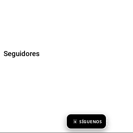
Seguidores
×
SÍGUENOS
Ya te sigo