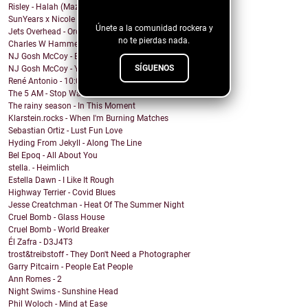
blog!
Risley - Halah (Mazzy Star Cover)
SunYears x Nicole Atkins - The Body
Únete a la comunidad rockera y
Jets Overhead - Ordinary Dreamers
no te pierdas nada.
Charles W Hammell Jr – Dragonfly
NJ Gosh McCoy - Breakfast (Remix by NJ Gosh McCoy)
SÍGUENOS
NJ Gosh McCoy - You're My Girl But You're My Man (...
René Antonio - 10:00 PM
The 5 AM - Stop Wait A Minute
The rainy season - In This Moment
Klarstein.rocks - When I'm Burning Matches
Sebastian Ortiz - Lust Fun Love
Hyding From Jekyll - Along The Line
Bel Epoq - All About You
stella. - Heimlich
Estella Dawn - I Like It Rough
Highway Terrier - Covid Blues
Jesse Creatchman - Heat Of The Summer Night
Cruel Bomb - Glass House
Cruel Bomb - World Breaker
Él Zafra - D3J4T3
trost&treibstoff - They Don't Need a Photographer
Garry Pitcairn - People Eat People
Ann Romes - 2
Night Swims - Sunshine Head
Phil Woloch - Mind at Ease