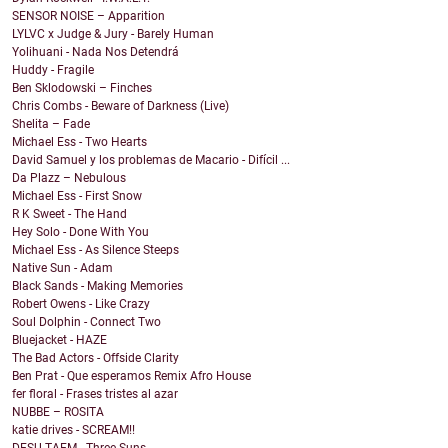
SENSOR NOISE – Apparition
LYLVC x Judge & Jury - Barely Human
Yolihuani - Nada Nos Detendrá
Huddy - Fragile
Ben Sklodowski – Finches
Chris Combs - Beware of Darkness (Live)
Shelita – Fade
Michael Ess - Two Hearts
David Samuel y los problemas de Macario - Difícil ...
Da Plazz – Nebulous
Michael Ess - First Snow
R K Sweet - The Hand
Hey Solo - Done With You
Michael Ess - As Silence Steeps
Native Sun - Adam
Black Sands - Making Memories
Robert Owens - Like Crazy
Soul Dolphin - Connect Two
Bluejacket - HAZE
The Bad Actors - Offside Clarity
Ben Prat - Que esperamos Remix Afro House
fer floral - Frases tristes al azar
NUBBE – ROSITA
katie drives - SCREAM!!