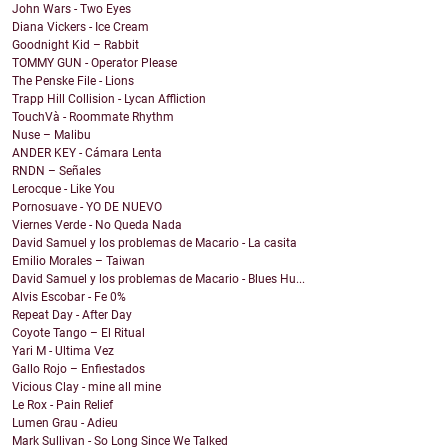
John Wars - Two Eyes
Diana Vickers - Ice Cream
Goodnight Kid – Rabbit
TOMMY GUN - Operator Please
The Penske File - Lions
Trapp Hill Collision - Lycan Affliction
TouchVà - Roommate Rhythm
Nuse – Malibu
ANDER KEY - Cámara Lenta
RNDN – Señales
Lerocque - Like You
Pornosuave - YO DE NUEVO
Viernes Verde - No Queda Nada
David Samuel y los problemas de Macario - La casita
Emilio Morales – Taiwan
David Samuel y los problemas de Macario - Blues Hu...
Alvis Escobar - Fe 0%
Repeat Day - After Day
Coyote Tango – El Ritual
Yari M - Ultima Vez
Gallo Rojo – Enfiestados
Vicious Clay - mine all mine
Le Rox - Pain Relief
Lumen Grau - Adieu
Mark Sullivan - So Long Since We Talked