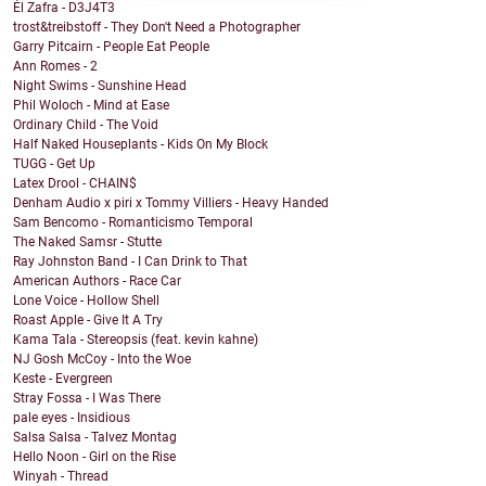
Él Zafra - D3J4T3
trost&treibstoff - They Don't Need a Photographer
Garry Pitcairn - People Eat People
Ann Romes - 2
Night Swims - Sunshine Head
Phil Woloch - Mind at Ease
Ordinary Child - The Void
Half Naked Houseplants - Kids On My Block
TUGG - Get Up
Latex Drool - CHAIN$
Denham Audio x piri x Tommy Villiers - Heavy Handed
Sam Bencomo - Romanticismo Temporal
The Naked Samsr - Stutte
Ray Johnston Band - I Can Drink to That
American Authors - Race Car
Lone Voice - Hollow Shell
Roast Apple - Give It A Try
Kama Tala - Stereopsis (feat. kevin kahne)
NJ Gosh McCoy - Into the Woe
Keste - Evergreen
Stray Fossa - I Was There
pale eyes - Insidious
Salsa Salsa - Talvez Montag
Hello Noon - Girl on the Rise
Winyah - Thread