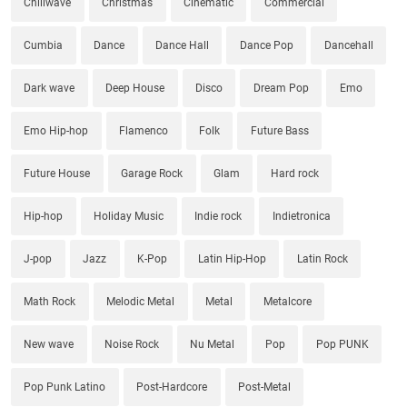
Chillwave
Christmas
Cinematic
Commercial
Cumbia
Dance
Dance Hall
Dance Pop
Dancehall
Dark wave
Deep House
Disco
Dream Pop
Emo
Emo Hip-hop
Flamenco
Folk
Future Bass
Future House
Garage Rock
Glam
Hard rock
Hip-hop
Holiday Music
Indie rock
Indietronica
J-pop
Jazz
K-Pop
Latin Hip-Hop
Latin Rock
Math Rock
Melodic Metal
Metal
Metalcore
New wave
Noise Rock
Nu Metal
Pop
Pop PUNK
Pop Punk Latino
Post-Hardcore
Post-Metal