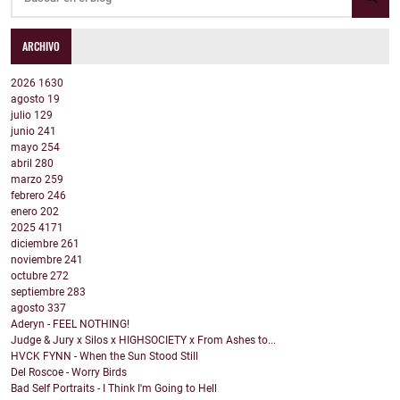
ARCHIVO
2026
1630
agosto
19
julio
129
junio
241
mayo
254
abril
280
marzo
259
febrero
246
enero
202
2025
4171
diciembre
261
noviembre
241
octubre
272
septiembre
283
agosto
337
Aderyn - FEEL NOTHING!
Judge & Jury x Silos x HIGHSOCIETY x From Ashes to...
HVCK FYNN - When the Sun Stood Still
Del Roscoe - Worry Birds
Bad Self Portraits - I Think I'm Going to Hell