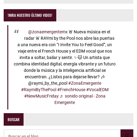
!MIRA NUESTRO ÚLTIMO VIDEO!
@zonaemergentemx
🚨 Nueva música en el
radar 🚨 RAYmi by the Pool nos abre las puertas
a una nueva era con “I Invite You to Feel Good”, un
viaje entre el French House y el EDM vocal que nos
invita a soltar, bailar y sentir. ✨🐱 Un artista que
combina identidad digital, energía vibrante y un futuro
donde la música y la inteligencia artificial se
encuentran. ¿Listxs para dejarse llevar? 🎶
@raymi_by_the_pool
#ZonaEmergente
#RaymiByThePool
#FrenchHouse
#VocalEDM
#NewMusicFriday
♬ sonido original - Zona
Emergente
BUSCAR