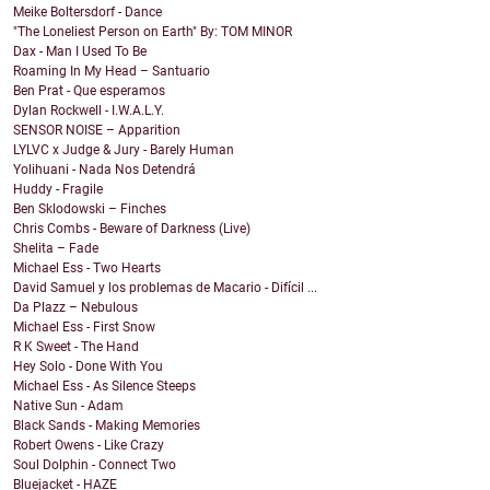
Meike Boltersdorf - Dance
"The Loneliest Person on Earth" By: TOM MINOR
Dax - Man I Used To Be
Roaming In My Head – Santuario
Ben Prat - Que esperamos
Dylan Rockwell - I.W.A.L.Y.
SENSOR NOISE – Apparition
LYLVC x Judge & Jury - Barely Human
Yolihuani - Nada Nos Detendrá
Huddy - Fragile
Ben Sklodowski – Finches
Chris Combs - Beware of Darkness (Live)
Shelita – Fade
Michael Ess - Two Hearts
David Samuel y los problemas de Macario - Difícil ...
Da Plazz – Nebulous
Michael Ess - First Snow
R K Sweet - The Hand
Hey Solo - Done With You
Michael Ess - As Silence Steeps
Native Sun - Adam
Black Sands - Making Memories
Robert Owens - Like Crazy
Soul Dolphin - Connect Two
Bluejacket - HAZE