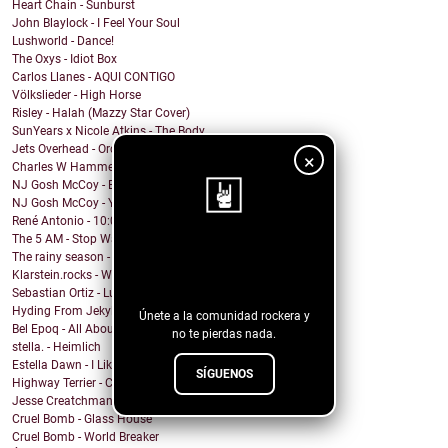
Heart Chain - Sunburst
John Blaylock - I Feel Your Soul
Lushworld - Dance!
The Oxys - Idiot Box
Carlos Llanes - AQUI CONTIGO
Völkslieder - High Horse
Risley - Halah (Mazzy Star Cover)
SunYears x Nicole Atkins - The Body
Jets Overhead - Ordinary Dreamers
×
Charles W Hammell Jr – Dragonfly
NJ Gosh McCoy - Breakfast (Remix by NJ Gosh McCoy)
NJ Gosh McCoy - You're My Girl But You're My Man (...
René Antonio - 10:00 PM
The 5 AM - Stop Wait A Minute
¡Sigue nuestro
The rainy season - In This Moment
Klarstein.rocks - When I'm Burning Matches
blog!
Sebastian Ortiz - Lust Fun Love
Hyding From Jekyll - Along The Line
Únete a la comunidad rockera y
Bel Epoq - All About You
no te pierdas nada.
stella. - Heimlich
Estella Dawn - I Like It Rough
SÍGUENOS
Highway Terrier - Covid Blues
Jesse Creatchman - Heat Of The Summer Night
Cruel Bomb - Glass House
Cruel Bomb - World Breaker