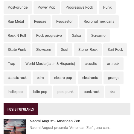
Post-grunge
Power Pop
Progressive Rock
Punk
Rap Metal
Reggae
Reggaeton
Regional mexicana
Rock N Roll
Rock progresivo
Salsa
Screamo
Skate Punk
Slowcore
Soul
Stoner Rock
Surf Rock
Trap
World Music (Latin & Hispanic)
acustic
art rock
classic rock
edm
electro pop
electronic
grunge
indie pop
latin pop
post-punk
punk rock
ska
POSTS POPULARES
Naomi August - American Zen
Naomi August presenta "American Zen" , una can…