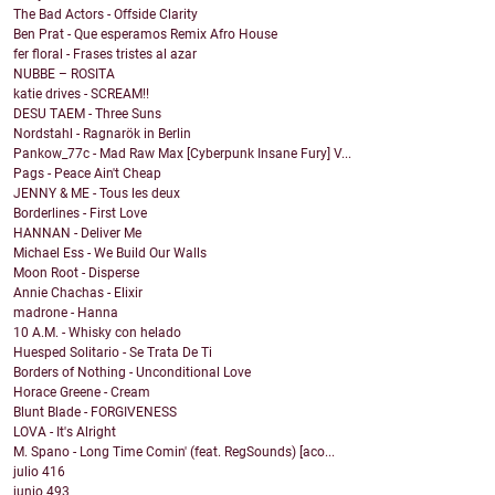
The Bad Actors - Offside Clarity
Ben Prat - Que esperamos Remix Afro House
fer floral - Frases tristes al azar
NUBBE – ROSITA
katie drives - SCREAM!!
DESU TAEM - Three Suns
Nordstahl - Ragnarök in Berlin
Pankow_77c - Mad Raw Max [Cyberpunk Insane Fury] V...
Pags - Peace Ain't Cheap
JENNY & ME - Tous les deux
Borderlines - First Love
HANNAN - Deliver Me
Michael Ess - We Build Our Walls
Moon Root - Disperse
Annie Chachas - Elixir
madrone - Hanna
10 A.M. - Whisky con helado
Huesped Solitario - Se Trata De Ti
Borders of Nothing - Unconditional Love
Horace Greene - Cream
Blunt Blade - FORGIVENESS
LOVA - It's Alright
M. Spano - Long Time Comin' (feat. RegSounds) [aco...
julio
416
junio
493