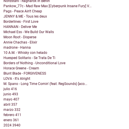
Nordstahl - Ragnarök in Berlin
Pankow_77c - Mad Raw Max [Cyberpunk Insane Fury] V...
Pags - Peace Ain't Cheap
JENNY & ME - Tous les deux
Borderlines - First Love
HANNAN - Deliver Me
Michael Ess - We Build Our Walls
Moon Root - Disperse
Annie Chachas - Elixir
madrone - Hanna
10 A.M. - Whisky con helado
Huesped Solitario - Se Trata De Ti
Borders of Nothing - Unconditional Love
Horace Greene - Cream
Blunt Blade - FORGIVENESS
LOVA - It's Alright
M. Spano - Long Time Comin' (feat. RegSounds) [aco...
julio
416
junio
493
mayo
407
abril
357
marzo
332
febrero
411
enero
361
2024
3940