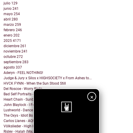
julio
129
junio
241
mayo
254
abril
280
marzo
259
febrero
246
enero
202
2025
4171
diciembre
261
noviembre
241
octubre
272
septiembre
283
agosto
337
Aderyn - FEEL NOTHING!
Judge & Jury x Silos x HIGHSOCIETY x From Ashes to...
HVCK FYNN - When the Sun Stood Still
Del Roscoe - Worry Birds
Bad Self Portraits - I Think I'm Going to Hell
×
Heart Chain - Sunburst
John Blaylock - I Feel Your Soul
Lushworld - Dance!
The Oxys - Idiot Box
Carlos Llanes - AQUI CONTIGO
¡Sigue nuestro
Völkslieder - High Horse
Risley - Halah (Mazzy Star Cover)