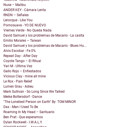
Nuse – Malibu
ANDER KEY - Cámara Lenta
RNDN – Señales
Lerocque - Like You
Pornosuave - YO DE NUEVO
Viernes Verde - No Queda Nada
David Samuel y los problemas de Macario - La casita
Emilio Morales – Taiwan
David Samuel y los problemas de Macario - Blues Hu...
Alvis Escobar - Fe 0%
Repeat Day - After Day
Coyote Tango – El Ritual
Yari M - Ultima Vez
Gallo Rojo – Enfiestados
Vicious Clay - mine all mine
Le Rox - Pain Relief
Lumen Grau - Adieu
Mark Sullivan - So Long Since We Talked
Meike Boltersdorf - Dance
"The Loneliest Person on Earth" By: TOM MINOR
Dax - Man I Used To Be
Roaming In My Head – Santuario
Ben Prat - Que esperamos
Dylan Rockwell - I.W.A.L.Y.