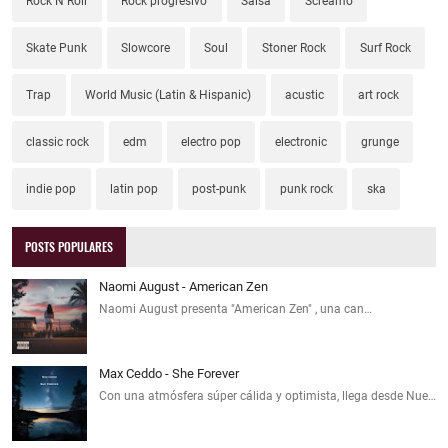
Rock N Roll
Rock progresivo
Salsa
Screamo
Skate Punk
Slowcore
Soul
Stoner Rock
Surf Rock
Trap
World Music (Latin & Hispanic)
acustic
art rock
classic rock
edm
electro pop
electronic
grunge
indie pop
latin pop
post-punk
punk rock
ska
POSTS POPULARES
Naomi August - American Zen
Naomi August presenta "American Zen" , una can…
Max Ceddo - She Forever
Con una atmósfera súper cálida y optimista, llega desde Nue…