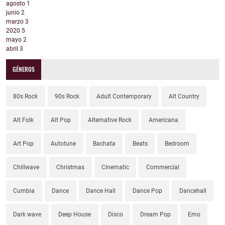
agosto
1
junio
2
marzo
3
2020
5
mayo
2
abril
3
GÉNEROS
80s Rock
90s Rock
Adult Contemporary
Alt Country
Alt Folk
Alt Pop
Alternative Rock
Americana
Art Pop
Autotune
Bachata
Beats
Bedroom
Chillwave
Christmas
Cinematic
Commercial
Cumbia
Dance
Dance Hall
Dance Pop
Dancehall
Dark wave
Deep House
Disco
Dream Pop
Emo