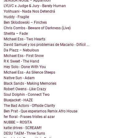
SENSOR NOISE – Apparition
LYLVC x Judge & Jury - Barely Human
Yolihuani - Nada Nos Detendrá
Huddy - Fragile
Ben Sklodowski – Finches
Chris Combs - Beware of Darkness (Live)
Shelita – Fade
Michael Ess - Two Hearts
David Samuel y los problemas de Macario - Difícil ...
Da Plazz – Nebulous
Michael Ess - First Snow
R K Sweet - The Hand
Hey Solo - Done With You
Michael Ess - As Silence Steeps
Native Sun - Adam
Black Sands - Making Memories
Robert Owens - Like Crazy
Soul Dolphin - Connect Two
Bluejacket - HAZE
The Bad Actors - Offside Clarity
Ben Prat - Que esperamos Remix Afro House
fer floral - Frases tristes al azar
NUBBE – ROSITA
katie drives - SCREAM!!
DESU TAEM - Three Suns