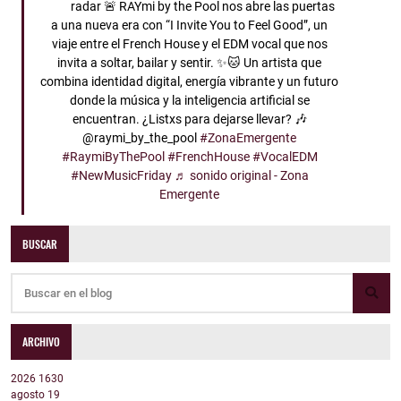
radar 🚨 RAYmi by the Pool nos abre las puertas
a una nueva era con “I Invite You to Feel Good”, un
viaje entre el French House y el EDM vocal que nos
invita a soltar, bailar y sentir. ✨🐱 Un artista que
combina identidad digital, energía vibrante y un futuro
donde la música y la inteligencia artificial se
encuentran. ¿Listxs para dejarse llevar? 🎶
@raymi_by_the_pool
#ZonaEmergente
#RaymiByThePool
#FrenchHouse
#VocalEDM
#NewMusicFriday
♬ sonido original - Zona
Emergente
BUSCAR
ARCHIVO
2026
1630
agosto
19