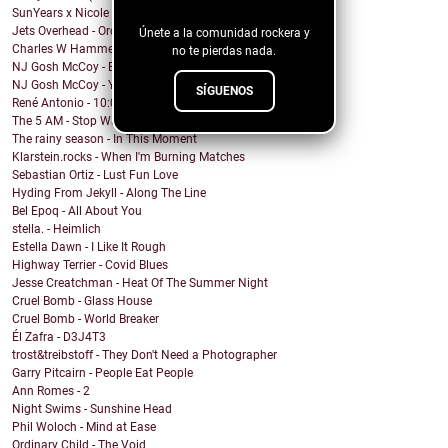
blog!
SunYears x Nicole Atkins - The Body
Jets Overhead - Ordinary Dreamers
Únete a la comunidad rockera y
Charles W Hammell Jr – Dragonfly
no te pierdas nada.
NJ Gosh McCoy - Breakfast (Remix by NJ Gosh McCoy)
NJ Gosh McCoy - You're My Girl But You're My Man (...
SÍGUENOS
René Antonio - 10:00 PM
The 5 AM - Stop Wait A Minute
The rainy season - In This Moment
Klarstein.rocks - When I'm Burning Matches
Sebastian Ortiz - Lust Fun Love
Hyding From Jekyll - Along The Line
Bel Epoq - All About You
stella. - Heimlich
Estella Dawn - I Like It Rough
Highway Terrier - Covid Blues
Jesse Creatchman - Heat Of The Summer Night
Cruel Bomb - Glass House
Cruel Bomb - World Breaker
Él Zafra - D3J4T3
trost&treibstoff - They Don't Need a Photographer
Garry Pitcairn - People Eat People
Ann Romes - 2
Night Swims - Sunshine Head
Phil Woloch - Mind at Ease
Ordinary Child - The Void