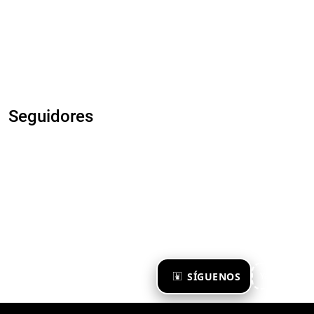
Seguidores
×
SÍGUENOS
Ya te sigo