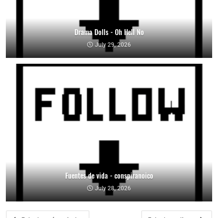
Drama Dolls - Oh Hell No
July 29, 2026
Fuentes de vida - conspiranoico
July 28, 2026