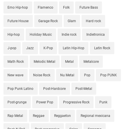
Emo Hip-hop
Flamenco
Folk
Future Bass
Future House
Garage Rock
Glam
Hard rock
Hip-hop
Holiday Music
Indie rock
Indietronica
J-pop
Jazz
K-Pop
Latin Hip-Hop
Latin Rock
Math Rock
Melodic Metal
Metal
Metalcore
New wave
Noise Rock
Nu Metal
Pop
Pop PUNK
Pop Punk Latino
Post-Hardcore
Post-Metal
Post-grunge
Power Pop
Progressive Rock
Punk
Rap Metal
Reggae
Reggaeton
Regional mexicana