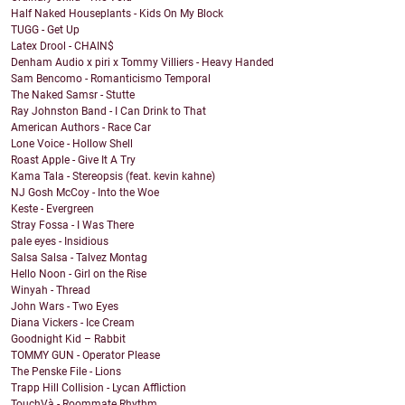
Half Naked Houseplants - Kids On My Block
TUGG - Get Up
Latex Drool - CHAIN$
Denham Audio x piri x Tommy Villiers - Heavy Handed
Sam Bencomo - Romanticismo Temporal
The Naked Samsr - Stutte
Ray Johnston Band - I Can Drink to That
American Authors - Race Car
Lone Voice - Hollow Shell
Roast Apple - Give It A Try
Kama Tala - Stereopsis (feat. kevin kahne)
NJ Gosh McCoy - Into the Woe
Keste - Evergreen
Stray Fossa - I Was There
pale eyes - Insidious
Salsa Salsa - Talvez Montag
Hello Noon - Girl on the Rise
Winyah - Thread
John Wars - Two Eyes
Diana Vickers - Ice Cream
Goodnight Kid – Rabbit
TOMMY GUN - Operator Please
The Penske File - Lions
Trapp Hill Collision - Lycan Affliction
TouchVà - Roommate Rhythm