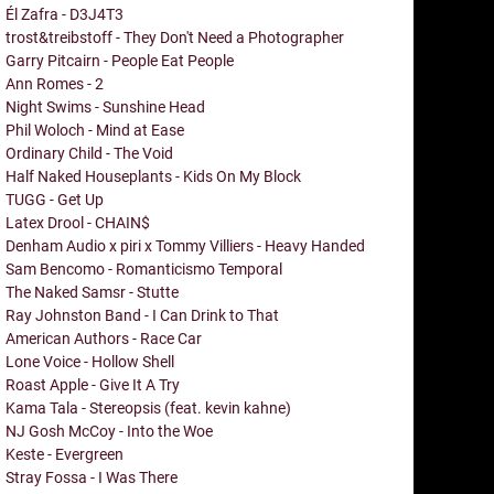
Él Zafra - D3J4T3
trost&treibstoff - They Don't Need a Photographer
Garry Pitcairn - People Eat People
Ann Romes - 2
Night Swims - Sunshine Head
Phil Woloch - Mind at Ease
Ordinary Child - The Void
Half Naked Houseplants - Kids On My Block
TUGG - Get Up
Latex Drool - CHAIN$
Denham Audio x piri x Tommy Villiers - Heavy Handed
Sam Bencomo - Romanticismo Temporal
The Naked Samsr - Stutte
Ray Johnston Band - I Can Drink to That
American Authors - Race Car
Lone Voice - Hollow Shell
Roast Apple - Give It A Try
Kama Tala - Stereopsis (feat. kevin kahne)
NJ Gosh McCoy - Into the Woe
Keste - Evergreen
Stray Fossa - I Was There