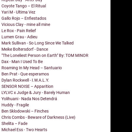
Coyote Tango – El Ritual
Yari M - Ultima Vez
Gallo Rojo – Enfiestados
Vicious Clay - mine all mine
Le Rox - Pain Relief
Lumen Grau - Adieu
Mark Sullivan - So Long Since We Talked
Meike Boltersdorf - Dance
"The Loneliest Person on Earth" By: TOM MINOR
Dax - Man I Used To Be
Roaming In My Head – Santuario
Ben Prat - Que esperamos
Dylan Rockwell - I.W.A.L.Y.
SENSOR NOISE – Apparition
LYLVC x Judge & Jury - Barely Human
Yolihuani - Nada Nos Detendrá
Huddy - Fragile
Ben Sklodowski – Finches
Chris Combs - Beware of Darkness (Live)
Shelita – Fade
Michael Ess - Two Hearts