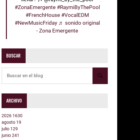
#ZonaEmergente
#RaymiByThePool
#FrenchHouse
#VocalEDM
#NewMusicFriday
♬ sonido original
- Zona Emergente
BUSCAR
ARCHIVO
2026
1630
agosto
19
julio
129
junio
241