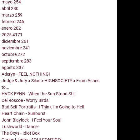
mayo
254
abril
280
marzo
259
febrero
246
enero
202
2025
4171
diciembre
261
noviembre
241
octubre
272
septiembre
283
agosto
337
Aderyn - FEEL NOTHING!
Judge & Jury x Silos x HIGHSOCIETY x From Ashes
to...
HVCK FYNN - When the Sun Stood Still
Del Roscoe - Worry Birds
Bad Self Portraits - I Think I'm Going to Hell
Heart Chain - Sunburst
John Blaylock - I Feel Your Soul
Lushworld - Dance!
The Oxys - Idiot Box
Carlos Llanes - AQUI CONTIGO