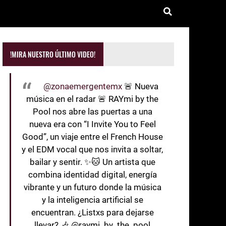
!MIRA NUESTRO ÚLTIMO VIDEO!
@zonaemergentemx
🚨 Nueva
música en el radar 🚨 RAYmi by the
Pool nos abre las puertas a una
nueva era con “I Invite You to Feel
Good”, un viaje entre el French House
y el EDM vocal que nos invita a soltar,
bailar y sentir. ✨🐱 Un artista que
combina identidad digital, energía
vibrante y un futuro donde la música
y la inteligencia artificial se
encuentran. ¿Listxs para dejarse
llevar? 🎶 @raymi_by_the_pool