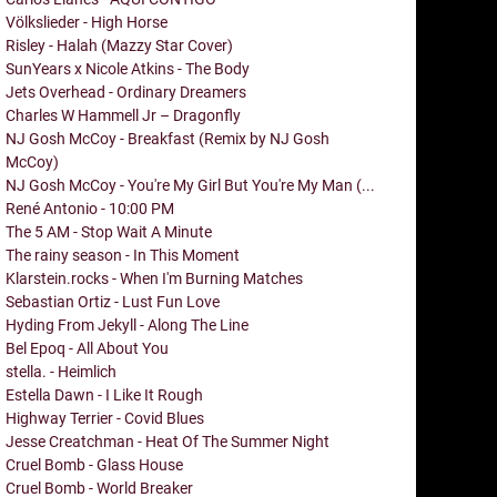
Völkslieder - High Horse
Risley - Halah (Mazzy Star Cover)
SunYears x Nicole Atkins - The Body
Jets Overhead - Ordinary Dreamers
Charles W Hammell Jr – Dragonfly
NJ Gosh McCoy - Breakfast (Remix by NJ Gosh
McCoy)
NJ Gosh McCoy - You're My Girl But You're My Man (...
René Antonio - 10:00 PM
The 5 AM - Stop Wait A Minute
The rainy season - In This Moment
Klarstein.rocks - When I'm Burning Matches
Sebastian Ortiz - Lust Fun Love
Hyding From Jekyll - Along The Line
Bel Epoq - All About You
stella. - Heimlich
Estella Dawn - I Like It Rough
Highway Terrier - Covid Blues
Jesse Creatchman - Heat Of The Summer Night
Cruel Bomb - Glass House
Cruel Bomb - World Breaker