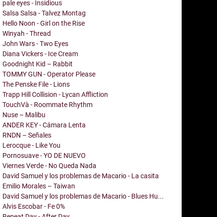
pale eyes - Insidious
Salsa Salsa - Talvez Montag
Hello Noon - Girl on the Rise
Winyah - Thread
John Wars - Two Eyes
Diana Vickers - Ice Cream
Goodnight Kid – Rabbit
TOMMY GUN - Operator Please
The Penske File - Lions
Trapp Hill Collision - Lycan Affliction
TouchVà - Roommate Rhythm
Nuse – Malibu
ANDER KEY - Cámara Lenta
RNDN – Señales
Lerocque - Like You
Pornosuave - YO DE NUEVO
Viernes Verde - No Queda Nada
David Samuel y los problemas de Macario - La casita
Emilio Morales – Taiwan
David Samuel y los problemas de Macario - Blues Hu...
Alvis Escobar - Fe 0%
Repeat Day - After Day