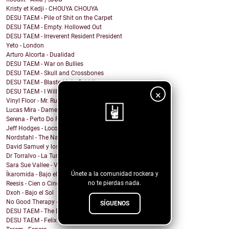
Kristy et Kedji - CHOUYA CHOUYA
DESU TAEM - Pile of Shit on the Carpet
DESU TAEM - Empty. Hollowed Out
DESU TAEM - Irreverent Resident President
Yeto - London
Arturo Alcorta - Dualidad
DESU TAEM - War on Bullies
DESU TAEM - Skull and Crossbones
DESU TAEM - Blasted into Rebirth
DESU TAEM - I Will Not Be Assimilated
×
Vinyl Floor - Mr. Rubinstein - Single Edit
Lucas Mira - Dame alguna señal
Serena - Perto Do Fim
Jeff Hodges - Loco Motive (Music Row Mix)
Nordstahl - The Nameless Hour
¡Sigue nuestro
David Samuel y los problemas de Macario - Sonámbulo
blog!
Dr Torralvo - La Tumba
Sara Sue Vallee - Vagues
Únete a la comunidad rockera y
Íkaromida - Bajo el sol
no te pierdas nada.
Reesis - Cien o Cinco
Dxoh - Bajo el Sol
No Good Therapy - NO MAS
SÍGUENOS
DESU TAEM - The Deceiver
DESU TAEM - Felix the Cat