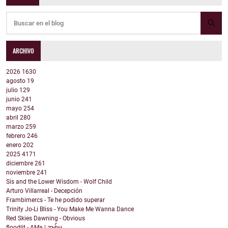
ARCHIVO
2026
1630
agosto
19
julio
129
junio
241
mayo
254
abril
280
marzo
259
febrero
246
enero
202
2025
4171
diciembre
261
noviembre
241
Sis and the Lower Wisdom - Wolf Child
Arturo Villarreal - Decepción
Frambimercs - Te he podido superar
Trinity Jo-Li Bliss - You Make Me Wanna Dance
Red Skies Dawning - Obvious
floodlit - AMa | အစ်မ