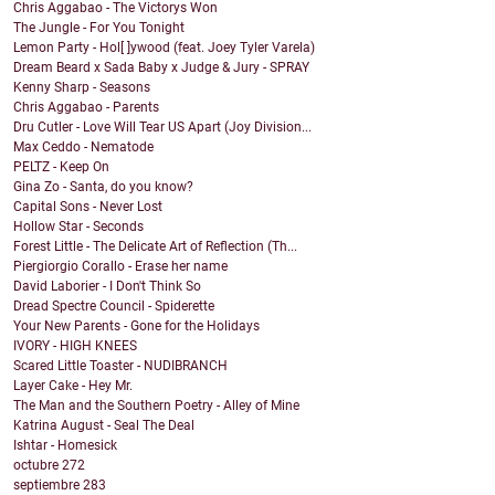
Chris Aggabao - The Victorys Won
The Jungle - For You Tonight
Lemon Party - Hol[ ]ywood (feat. Joey Tyler Varela)
Dream Beard x Sada Baby x Judge & Jury - SPRAY
Kenny Sharp - Seasons
Chris Aggabao - Parents
Dru Cutler - Love Will Tear US Apart (Joy Division...
Max Ceddo - Nematode
PELTZ - Keep On
Gina Zo - Santa, do you know?
Capital Sons - Never Lost
Hollow Star - Seconds
Forest Little - The Delicate Art of Reflection (Th...
Piergiorgio Corallo - Erase her name
David Laborier - I Don't Think So
Dread Spectre Council - Spiderette
Your New Parents - Gone for the Holidays
IVORY - HIGH KNEES
Scared Little Toaster - NUDIBRANCH
Layer Cake - Hey Mr.
The Man and the Southern Poetry - Alley of Mine
Katrina August - Seal The Deal
Ishtar - Homesick
octubre
272
septiembre
283