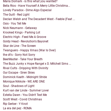
Maria Domark - is this what you wanted?
Bella Rios - Have Yourself A Merry Little Christma...
Lovely Paradox - Dime Algo Especial
The Guilt - Red Light
Declan Welsh and The Decadent West - Feeble (Feat ...
Osis - You Tell Me
Nick Neumann - Getaway
Krooked Kings - Parking Lot
Electric High - Feed Me A Groove
Goldy Head - Revolution's Bayonet
Skar de Line - The Screen
Twanguero - Happy Xmas (War Is Over)
the dt's - Sorry Not Sorry
BeerMaster - Take Your Breath
The Buzz Junky x Hope Rangel x D. Mitchell Sims ...
Rival Cults - Dripping With Divinity
Our Escape - Siren Skies
Dominick Keath - Midnight Stride
Monique Nikkole - WE ARE ONE
Soul - Shadows of Light
Kurt van der Linde - Summer Lover
Estella Dawn - You Didn't Text Me
Scott West - Covid Christmas
Rip Gerber - Y Knot
La era del pez - ROMA