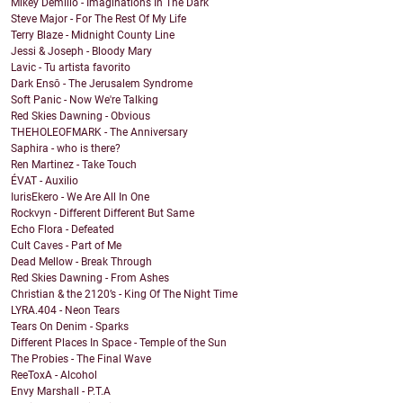
Mikey Demilio - Imaginations In The Dark
Steve Major - For The Rest Of My Life
Terry Blaze - Midnight County Line
Jessi & Joseph - Bloody Mary
Lavic - Tu artista favorito
Dark Ensō - The Jerusalem Syndrome
Soft Panic - Now We're Talking
Red Skies Dawning - Obvious
THEHOLEOFMARK - The Anniversary
Saphira - who is there?
Ren Martinez - Take Touch
ÉVAT - Auxilio
IurisEkero - We Are All In One
Rockvyn - Different Different But Same
Echo Flora - Defeated
Cult Caves - Part of Me
Dead Mellow - Break Through
Red Skies Dawning - From Ashes
Christian & the 2120’s - King Of The Night Time
LYRA.404 - Neon Tears
Tears On Denim - Sparks
Different Places In Space - Temple of the Sun
The Probies - The Final Wave
ReeToxA - Alcohol
Envy Marshall - P.T.A