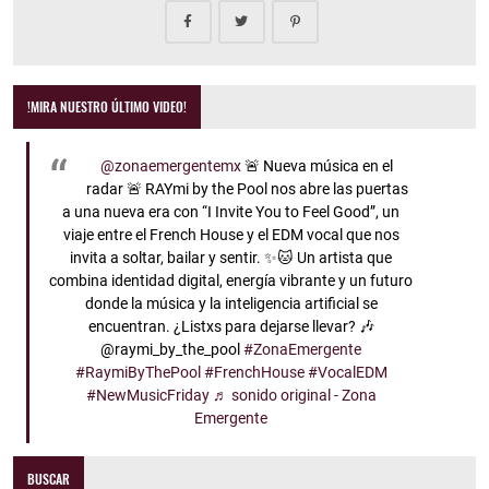
!MIRA NUESTRO ÚLTIMO VIDEO!
@zonaemergentemx
🚨 Nueva música en el
radar 🚨 RAYmi by the Pool nos abre las puertas
a una nueva era con “I Invite You to Feel Good”, un
viaje entre el French House y el EDM vocal que nos
invita a soltar, bailar y sentir. ✨🐱 Un artista que
combina identidad digital, energía vibrante y un futuro
donde la música y la inteligencia artificial se
encuentran. ¿Listxs para dejarse llevar? 🎶
@raymi_by_the_pool
#ZonaEmergente
#RaymiByThePool
#FrenchHouse
#VocalEDM
#NewMusicFriday
♬ sonido original - Zona
Emergente
BUSCAR