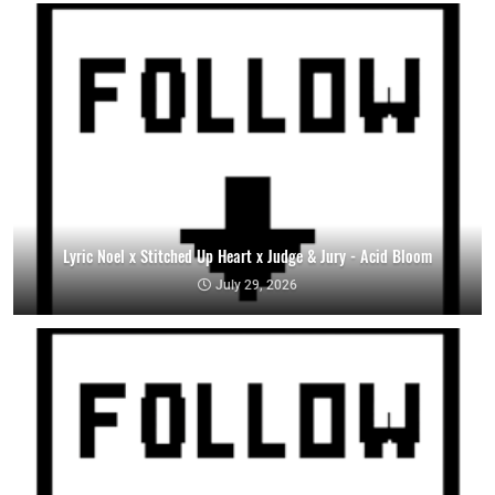
Lyric Noel x Stitched Up Heart x Judge & Jury - Acid Bloom
July 29, 2026