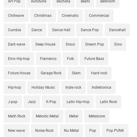
Art Pop
Autotune
Bachata
Beats
Bedroom
Chillwave
Christmas
Cinematic
Commercial
Cumbia
Dance
Dance Hall
Dance Pop
Dancehall
Dark wave
Deep House
Disco
Dream Pop
Emo
Emo Hip-hop
Flamenco
Folk
Future Bass
Future House
Garage Rock
Glam
Hard rock
Hip-hop
Holiday Music
Indie rock
Indietronica
J-pop
Jazz
K-Pop
Latin Hip-Hop
Latin Rock
Math Rock
Melodic Metal
Metal
Metalcore
New wave
Noise Rock
Nu Metal
Pop
Pop PUNK