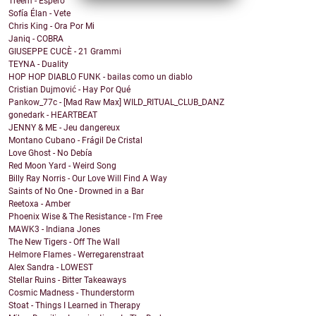
Treem - Espero
Sofía Élan - Vete
Chris King - Ora Por Mi
Janiq - COBRA
GIUSEPPE CUCÈ - 21 Grammi
TEYNA - Duality
HOP HOP DIABLO FUNK - bailas como un diablo
Cristian Dujmović - Hay Por Qué
Pankow_77c - [Mad Raw Max] WILD_RITUAL_CLUB_DANZ
gonedark - HEARTBEAT
JENNY & ME - Jeu dangereux
Montano Cubano - Frágil De Cristal
Love Ghost - No Debía
Red Moon Yard - Weird Song
Billy Ray Norris - Our Love Will Find A Way
Saints of No One - Drowned in a Bar
Reetoxa - Amber
Phoenix Wise & The Resistance - I'm Free
MAWK3 - Indiana Jones
The New Tigers - Off The Wall
Helmore Flames - Werregarenstraat
Alex Sandra - LOWEST
Stellar Ruins - Bitter Takeaways
Cosmic Madness - Thunderstorm
Stoat - Things I Learned in Therapy