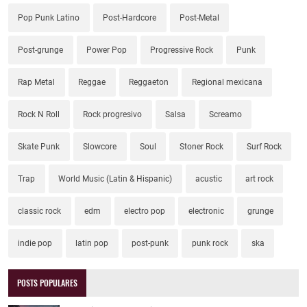
Pop Punk Latino
Post-Hardcore
Post-Metal
Post-grunge
Power Pop
Progressive Rock
Punk
Rap Metal
Reggae
Reggaeton
Regional mexicana
Rock N Roll
Rock progresivo
Salsa
Screamo
Skate Punk
Slowcore
Soul
Stoner Rock
Surf Rock
Trap
World Music (Latin & Hispanic)
acustic
art rock
classic rock
edm
electro pop
electronic
grunge
indie pop
latin pop
post-punk
punk rock
ska
POSTS POPULARES