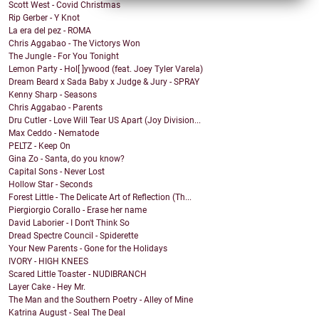
Scott West - Covid Christmas
Rip Gerber - Y Knot
La era del pez - ROMA
Chris Aggabao - The Victorys Won
The Jungle - For You Tonight
Lemon Party - Hol[ ]ywood (feat. Joey Tyler Varela)
Dream Beard x Sada Baby x Judge & Jury - SPRAY
Kenny Sharp - Seasons
Chris Aggabao - Parents
Dru Cutler - Love Will Tear US Apart (Joy Division...
Max Ceddo - Nematode
PELTZ - Keep On
Gina Zo - Santa, do you know?
Capital Sons - Never Lost
Hollow Star - Seconds
Forest Little - The Delicate Art of Reflection (Th...
Piergiorgio Corallo - Erase her name
David Laborier - I Don't Think So
Dread Spectre Council - Spiderette
Your New Parents - Gone for the Holidays
IVORY - HIGH KNEES
Scared Little Toaster - NUDIBRANCH
Layer Cake - Hey Mr.
The Man and the Southern Poetry - Alley of Mine
Katrina August - Seal The Deal