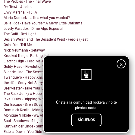
The Probies - The Final Wave
ReeToxA - Alcohol
Envy Marshall - P.T.A
Maria Domark - is this what you wanted?
Bella Rios - Have Yourself A Merry Little Christma...
Lovely Paradox - Dime Algo Especial
The Guilt - Red Light
Declan Welsh and The Decadent West - Feeble (Feat ...
Osis - You Tell Me
Nick Neumann - Getaway
Krooked Kings - Parking Lot
Electric High - Feed Me A Groove
×
Goldy Head - Revolution's Bayonet
Skar de Line - The Screen
Twanguero - Happy Xmas (War Is Over)
the dt's - Sorry Not Sorry
BeerMaster - Take Your Breath
¡Sigue nuestro blog!
The Buzz Junky x Hope Rangel x D. Mitchell Sims ...
Rival Cults - Dripping With Divinity
Únete a la comunidad rockera y no te
Our Escape - Siren Skies
pierdas nada.
Dominick Keath - Midnight Stride
Monique Nikkole - WE ARE ONE
SÍGUENOS
Soul - Shadows of Light
Kurt van der Linde - Summer Lover
Estella Dawn - You Didn't Text Me