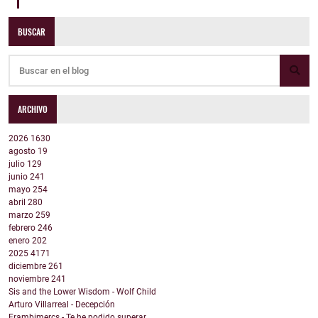
BUSCAR
ARCHIVO
2026
1630
agosto
19
julio
129
junio
241
mayo
254
abril
280
marzo
259
febrero
246
enero
202
2025
4171
diciembre
261
noviembre
241
Sis and the Lower Wisdom - Wolf Child
Arturo Villarreal - Decepción
Frambimercs - Te he podido superar