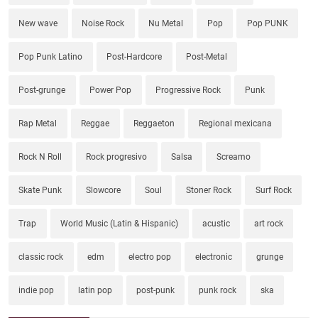
New wave
Noise Rock
Nu Metal
Pop
Pop PUNK
Pop Punk Latino
Post-Hardcore
Post-Metal
Post-grunge
Power Pop
Progressive Rock
Punk
Rap Metal
Reggae
Reggaeton
Regional mexicana
Rock N Roll
Rock progresivo
Salsa
Screamo
Skate Punk
Slowcore
Soul
Stoner Rock
Surf Rock
Trap
World Music (Latin & Hispanic)
acustic
art rock
classic rock
edm
electro pop
electronic
grunge
indie pop
latin pop
post-punk
punk rock
ska