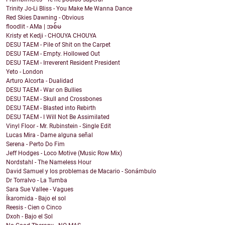
Trinity Jo-Li Bliss - You Make Me Wanna Dance
Red Skies Dawning - Obvious
floodlit - AMa | အစ်မ
Kristy et Kedji - CHOUYA CHOUYA
DESU TAEM - Pile of Shit on the Carpet
DESU TAEM - Empty. Hollowed Out
DESU TAEM - Irreverent Resident President
Yeto - London
Arturo Alcorta - Dualidad
DESU TAEM - War on Bullies
DESU TAEM - Skull and Crossbones
DESU TAEM - Blasted into Rebirth
DESU TAEM - I Will Not Be Assimilated
Vinyl Floor - Mr. Rubinstein - Single Edit
Lucas Mira - Dame alguna señal
Serena - Perto Do Fim
Jeff Hodges - Loco Motive (Music Row Mix)
Nordstahl - The Nameless Hour
David Samuel y los problemas de Macario - Sonámbulo
Dr Torralvo - La Tumba
Sara Sue Vallee - Vagues
Íkaromida - Bajo el sol
Reesis - Cien o Cinco
Dxoh - Bajo el Sol