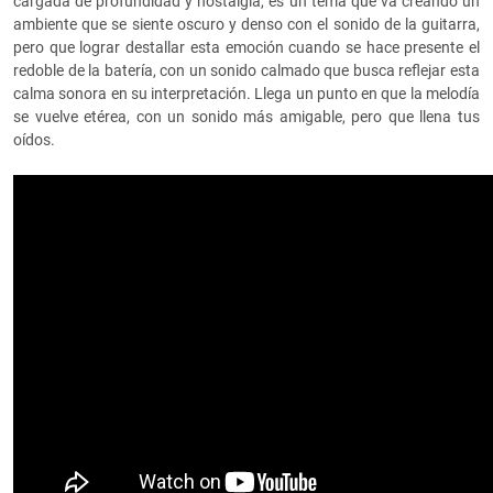
cargada de profundidad y nostalgia, es un tema que va creando un
ambiente que se siente oscuro y denso con el sonido de la guitarra,
pero que lograr destallar esta emoción cuando se hace presente el
redoble de la batería, con un sonido calmado que busca reflejar esta
calma sonora en su interpretación. Llega un punto en que la melodía
se vuelve etérea, con un sonido más amigable, pero que llena tus
oídos.