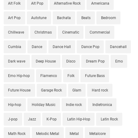
Alt Folk
Alt Pop
Alternative Rock
Americana
Art Pop
Autotune
Bachata
Beats
Bedroom
Chillwave
Christmas
Cinematic
Commercial
Cumbia
Dance
Dance Hall
Dance Pop
Dancehall
Dark wave
Deep House
Disco
Dream Pop
Emo
Emo Hip-hop
Flamenco
Folk
Future Bass
Future House
Garage Rock
Glam
Hard rock
Hip-hop
Holiday Music
Indie rock
Indietronica
J-pop
Jazz
K-Pop
Latin Hip-Hop
Latin Rock
Math Rock
Melodic Metal
Metal
Metalcore