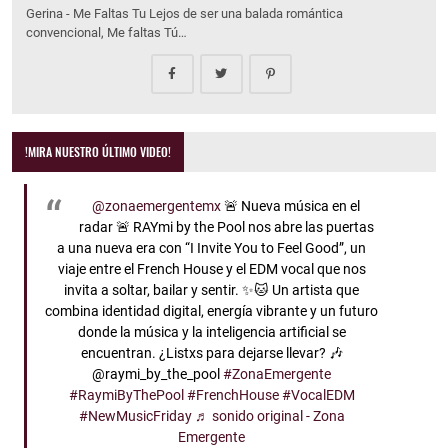
Gerina - Me Faltas Tu Lejos de ser una balada romántica
convencional, Me faltas Tú…
!MIRA NUESTRO ÚLTIMO VIDEO!
@zonaemergentemx
🚨 Nueva música en el
radar 🚨 RAYmi by the Pool nos abre las puertas
a una nueva era con “I Invite You to Feel Good”, un
viaje entre el French House y el EDM vocal que nos
invita a soltar, bailar y sentir. ✨🐱 Un artista que
combina identidad digital, energía vibrante y un futuro
donde la música y la inteligencia artificial se
encuentran. ¿Listxs para dejarse llevar? 🎶
@raymi_by_the_pool
#ZonaEmergente
#RaymiByThePool
#FrenchHouse
#VocalEDM
#NewMusicFriday
♬ sonido original - Zona
Emergente