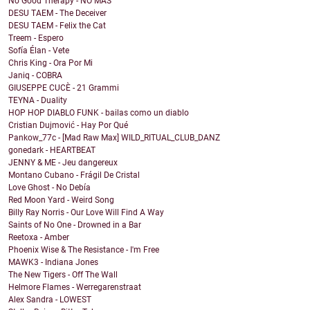
No Good Therapy - NO MAS
DESU TAEM - The Deceiver
DESU TAEM - Felix the Cat
Treem - Espero
Sofía Élan - Vete
Chris King - Ora Por Mi
Janiq - COBRA
GIUSEPPE CUCÈ - 21 Grammi
TEYNA - Duality
HOP HOP DIABLO FUNK - bailas como un diablo
Cristian Dujmović - Hay Por Qué
Pankow_77c - [Mad Raw Max] WILD_RITUAL_CLUB_DANZ
gonedark - HEARTBEAT
JENNY & ME - Jeu dangereux
Montano Cubano - Frágil De Cristal
Love Ghost - No Debía
Red Moon Yard - Weird Song
Billy Ray Norris - Our Love Will Find A Way
Saints of No One - Drowned in a Bar
Reetoxa - Amber
Phoenix Wise & The Resistance - I'm Free
MAWK3 - Indiana Jones
The New Tigers - Off The Wall
Helmore Flames - Werregarenstraat
Alex Sandra - LOWEST