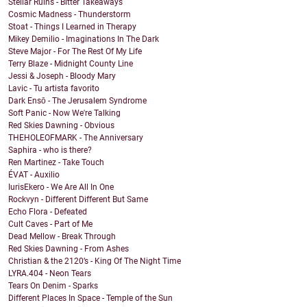
Stellar Ruins - Bitter Takeaways
Cosmic Madness - Thunderstorm
Stoat - Things I Learned in Therapy
Mikey Demilio - Imaginations In The Dark
Steve Major - For The Rest Of My Life
Terry Blaze - Midnight County Line
Jessi & Joseph - Bloody Mary
Lavic - Tu artista favorito
Dark Ensō - The Jerusalem Syndrome
Soft Panic - Now We're Talking
Red Skies Dawning - Obvious
THEHOLEOFMARK - The Anniversary
Saphira - who is there?
Ren Martinez - Take Touch
ÉVAT - Auxilio
IurisEkero - We Are All In One
Rockvyn - Different Different But Same
Echo Flora - Defeated
Cult Caves - Part of Me
Dead Mellow - Break Through
Red Skies Dawning - From Ashes
Christian & the 2120’s - King Of The Night Time
LYRA.404 - Neon Tears
Tears On Denim - Sparks
Different Places In Space - Temple of the Sun