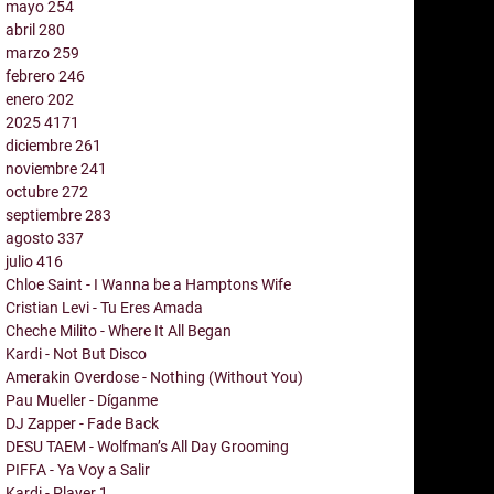
mayo
254
abril
280
marzo
259
febrero
246
enero
202
2025
4171
diciembre
261
noviembre
241
octubre
272
septiembre
283
agosto
337
julio
416
Chloe Saint - I Wanna be a Hamptons Wife
Cristian Levi - Tu Eres Amada
Cheche Milito - Where It All Began
Kardi - Not But Disco
Amerakin Overdose - Nothing (Without You)
Pau Mueller - Díganme
DJ Zapper - Fade Back
DESU TAEM - Wolfman’s All Day Grooming
PIFFA - Ya Voy a Salir
Kardi - Player 1