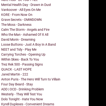
Mental Health Day - Drawn in Dust
Vankoover - All Eyes On Me
KORE - From Now On
Grave Secrets - OMWDOWN
The Moss - Darkness
Calm The Storm - Angels and Fire
Who the Man - Ashamed Of It All
David Morin - Dreaming
Loose Buttons - Just A Boy In A Band
NEET and Tidy - Play Me
Carrying Torches - Opening Up
Within Skies - Back To You
Trez Rek 500 - Passing Signs
QUACK - LAST HOPE
Jared Martin - 222
Anton Puris - The Hero Will Turn to Villain
Four Day Beard - Stay
ADD | OCD - Drinking Problem
Westerly - They Will Test You
Dolo Tonight - Hate You Now
Kyrell Duplexes - Convenient Dreams