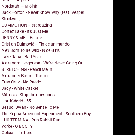
Nordstahl – Mjölnir
Jack Horton - Never Know Why (feat. Vesper
Stockwell)
COMMOTION – stargazing
Cortez Lake - It's Just Me
JENNY & ME – Estate
Cristian Dujmović – Fin de un mundo
Alex Born To Be Wild - Nice Girls
Lake Rana - Bad Year
Alexandra Helgerson - We're Never Going Out
STRETCHING - Pencil Me In
Alexander Baum - Träume
Fran Cruz - No Puedo
Jady - White Casket
Mittosis - Stop the questions
HorthWorld - 55
Beaudi Dwan - No Sense To Me
The Kepha Arcemont Experiment - Southern Boy
LUX TERMINA - Run Rabbit Run
Yorke - Q BOOTY
Golsie – I’m here