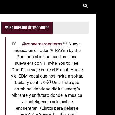
!MIRA NUESTRO ÚLTIMO VIDEO!
@zonaemergentemx
🚨 Nueva
música en el radar 🚨 RAYmi by the
Pool nos abre las puertas a una
nueva era con “I Invite You to Feel
Good”, un viaje entre el French House
y el EDM vocal que nos invita a soltar,
bailar y sentir. ✨🐱 Un artista que
combina identidad digital, energía
vibrante y un futuro donde la música
y la inteligencia artificial se
encuentran. ¿Listxs para dejarse
llevar? 🎶 @raymi_by_the_pool