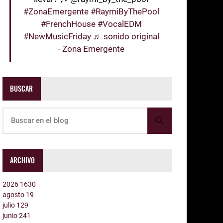
#ZonaEmergente
#RaymiByThePool
#FrenchHouse
#VocalEDM
#NewMusicFriday
♬ sonido original
- Zona Emergente
BUSCAR
ARCHIVO
2026
1630
agosto
19
julio
129
junio
241