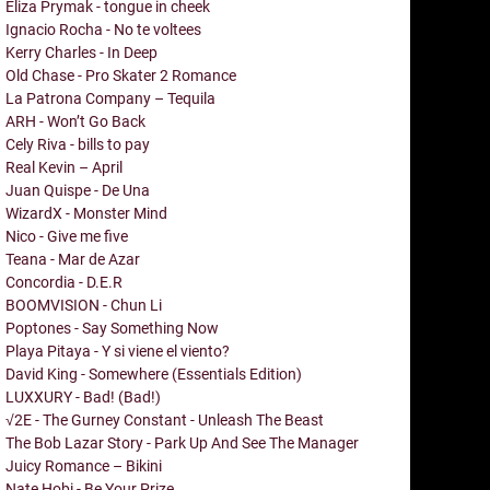
Eliza Prymak - tongue in cheek
Ignacio Rocha - No te voltees
Kerry Charles - In Deep
Old Chase - Pro Skater 2 Romance
La Patrona Company – Tequila
ARH - Won’t Go Back
Cely Riva - bills to pay
Real Kevin – April
Juan Quispe - De Una
WizardX - Monster Mind
Nico - Give me five
Teana - Mar de Azar
Concordia - D.E.R
BOOMVISION - Chun Li
Poptones - Say Something Now
Playa Pitaya - Y si viene el viento?
David King - Somewhere (Essentials Edition)
LUXXURY - Bad! (Bad!)
√2E - The Gurney Constant - Unleash The Beast
The Bob Lazar Story - Park Up And See The Manager
Juicy Romance – Bikini
Nate Hobi - Be Your Prize