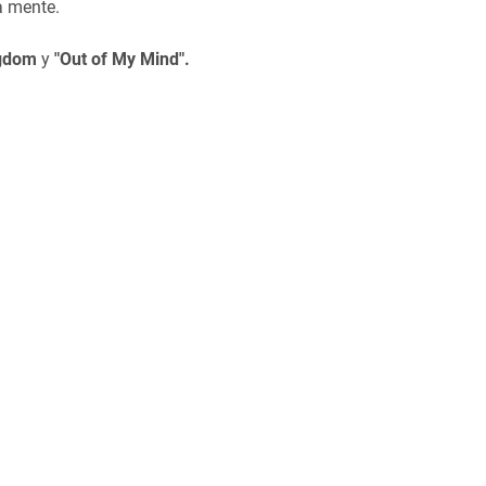
ra mente.
ngdom
y
"Out of My Mind".