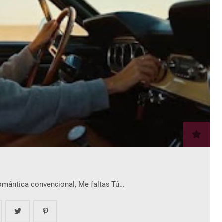
romántica convencional, Me faltas Tú…