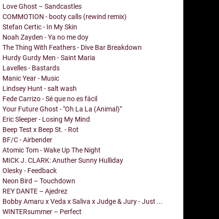
Love Ghost – Sandcastles
COMMOTION - booty calls (rewind remix)
Stefan Certic - In My Skin
Noah Zayden - Ya no me doy
The Thing With Feathers - Dive Bar Breakdown
Hurdy Gurdy Men - Saint Maria
Lavelles - Bastards
Manic Year - Music
Lindsey Hunt - salt wash
Fede Carrizo - Sé que no es fácil
Your Future Ghost - "Oh La La (Animal)"
Eric Sleeper - Losing My Mind
Beep Test x Beep St. - Rot
BF/C - Airbender
Atomic Tom - Wake Up The Night
MICK J. CLARK: Anuther Sunny Hulliday
Olesky - Feedback
Neon Bird – Touchdown
REY DANTE – Ajedrez
Bobby Amaru x Veda x Saliva x Judge & Jury - Just ...
WINTERsummer – Perfect