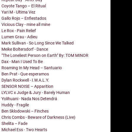
Coyote Tango – El Ritual
Yari M - Ultima Vez
Gallo Rojo – Enfiestados
Vicious Clay - mine all mine
Le Rox - Pain Relief
Lumen Grau - Adieu
Mark Sullivan - So Long Since We Talked
Meike Boltersdorf - Dance
"The Loneliest Person on Earth" By: TOM MINOR
Dax - Man I Used To Be
Roaming In My Head – Santuario
Ben Prat - Que esperamos
Dylan Rockwell - I.W.A.L.Y.
SENSOR NOISE – Apparition
LYLVC x Judge & Jury - Barely Human
Yolihuani - Nada Nos Detendrá
Huddy - Fragile
Ben Sklodowski – Finches
Chris Combs - Beware of Darkness (Live)
Shelita – Fade
Michael Ess - Two Hearts