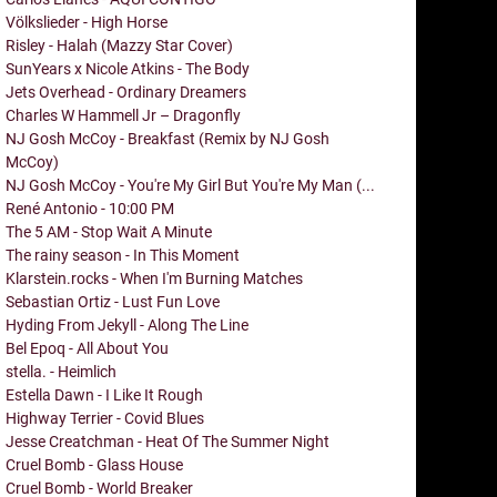
Völkslieder - High Horse
Risley - Halah (Mazzy Star Cover)
SunYears x Nicole Atkins - The Body
Jets Overhead - Ordinary Dreamers
Charles W Hammell Jr – Dragonfly
NJ Gosh McCoy - Breakfast (Remix by NJ Gosh
McCoy)
NJ Gosh McCoy - You're My Girl But You're My Man (...
René Antonio - 10:00 PM
The 5 AM - Stop Wait A Minute
The rainy season - In This Moment
Klarstein.rocks - When I'm Burning Matches
Sebastian Ortiz - Lust Fun Love
Hyding From Jekyll - Along The Line
Bel Epoq - All About You
stella. - Heimlich
Estella Dawn - I Like It Rough
Highway Terrier - Covid Blues
Jesse Creatchman - Heat Of The Summer Night
Cruel Bomb - Glass House
Cruel Bomb - World Breaker