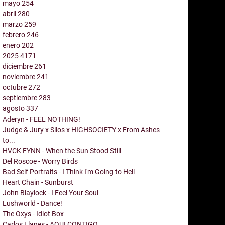
mayo
254
abril
280
marzo
259
febrero
246
enero
202
2025
4171
diciembre
261
noviembre
241
octubre
272
septiembre
283
agosto
337
Aderyn - FEEL NOTHING!
Judge & Jury x Silos x HIGHSOCIETY x From Ashes
to...
HVCK FYNN - When the Sun Stood Still
Del Roscoe - Worry Birds
Bad Self Portraits - I Think I'm Going to Hell
Heart Chain - Sunburst
John Blaylock - I Feel Your Soul
Lushworld - Dance!
The Oxys - Idiot Box
Carlos Llanes - AQUI CONTIGO