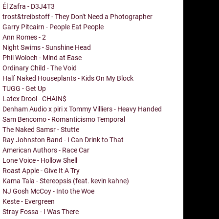
Él Zafra - D3J4T3
trost&treibstoff - They Don't Need a Photographer
Garry Pitcairn - People Eat People
Ann Romes - 2
Night Swims - Sunshine Head
Phil Woloch - Mind at Ease
Ordinary Child - The Void
Half Naked Houseplants - Kids On My Block
TUGG - Get Up
Latex Drool - CHAIN$
Denham Audio x piri x Tommy Villiers - Heavy Handed
Sam Bencomo - Romanticismo Temporal
The Naked Samsr - Stutte
Ray Johnston Band - I Can Drink to That
American Authors - Race Car
Lone Voice - Hollow Shell
Roast Apple - Give It A Try
Kama Tala - Stereopsis (feat. kevin kahne)
NJ Gosh McCoy - Into the Woe
Keste - Evergreen
Stray Fossa - I Was There