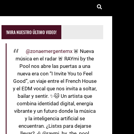
!MIRA NUESTRO ÚLTIMO VIDEO!
@zonaemergentemx
🚨 Nueva
música en el radar 🚨 RAYmi by the
Pool nos abre las puertas a una
nueva era con “I Invite You to Feel
Good”, un viaje entre el French House
y el EDM vocal que nos invita a soltar,
bailar y sentir. ✨🐱 Un artista que
combina identidad digital, energía
vibrante y un futuro donde la música
y la inteligencia artificial se
encuentran. ¿Listxs para dejarse
llevar? 🎶 @raymi_by_the_pool