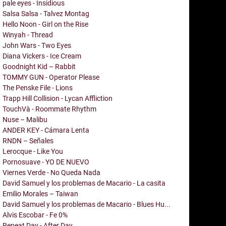
pale eyes - Insidious
Salsa Salsa - Talvez Montag
Hello Noon - Girl on the Rise
Winyah - Thread
John Wars - Two Eyes
Diana Vickers - Ice Cream
Goodnight Kid – Rabbit
TOMMY GUN - Operator Please
The Penske File - Lions
Trapp Hill Collision - Lycan Affliction
TouchVà - Roommate Rhythm
Nuse – Malibu
ANDER KEY - Cámara Lenta
RNDN – Señales
Lerocque - Like You
Pornosuave - YO DE NUEVO
Viernes Verde - No Queda Nada
David Samuel y los problemas de Macario - La casita
Emilio Morales – Taiwan
David Samuel y los problemas de Macario - Blues Hu...
Alvis Escobar - Fe 0%
Repeat Day - After Day