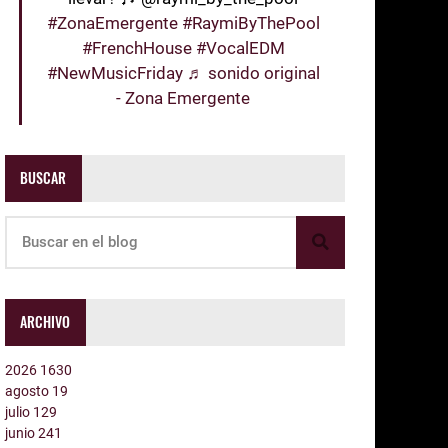
#ZonaEmergente
#RaymiByThePool
#FrenchHouse
#VocalEDM
#NewMusicFriday
♬ sonido original
- Zona Emergente
BUSCAR
ARCHIVO
2026
1630
agosto
19
julio
129
junio
241