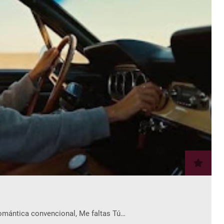
romántica convencional, Me faltas Tú…