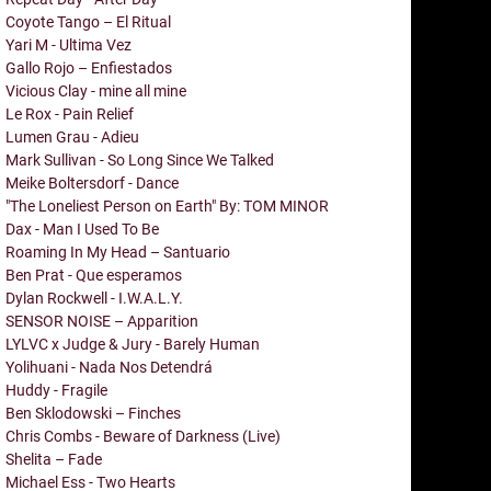
Coyote Tango – El Ritual
Yari M - Ultima Vez
Gallo Rojo – Enfiestados
Vicious Clay - mine all mine
Le Rox - Pain Relief
Lumen Grau - Adieu
Mark Sullivan - So Long Since We Talked
Meike Boltersdorf - Dance
"The Loneliest Person on Earth" By: TOM MINOR
Dax - Man I Used To Be
Roaming In My Head – Santuario
Ben Prat - Que esperamos
Dylan Rockwell - I.W.A.L.Y.
SENSOR NOISE – Apparition
LYLVC x Judge & Jury - Barely Human
Yolihuani - Nada Nos Detendrá
Huddy - Fragile
Ben Sklodowski – Finches
Chris Combs - Beware of Darkness (Live)
Shelita – Fade
Michael Ess - Two Hearts