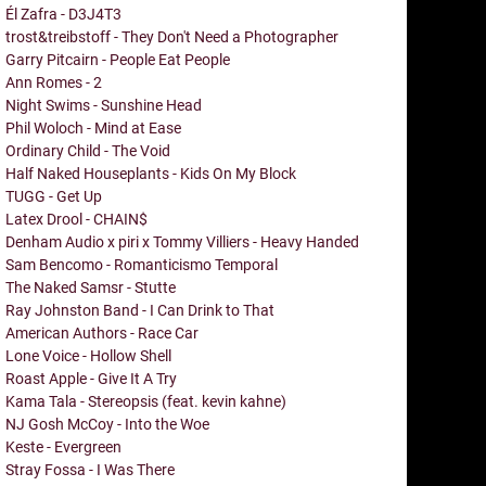
Él Zafra - D3J4T3
trost&treibstoff - They Don't Need a Photographer
Garry Pitcairn - People Eat People
Ann Romes - 2
Night Swims - Sunshine Head
Phil Woloch - Mind at Ease
Ordinary Child - The Void
Half Naked Houseplants - Kids On My Block
TUGG - Get Up
Latex Drool - CHAIN$
Denham Audio x piri x Tommy Villiers - Heavy Handed
Sam Bencomo - Romanticismo Temporal
The Naked Samsr - Stutte
Ray Johnston Band - I Can Drink to That
American Authors - Race Car
Lone Voice - Hollow Shell
Roast Apple - Give It A Try
Kama Tala - Stereopsis (feat. kevin kahne)
NJ Gosh McCoy - Into the Woe
Keste - Evergreen
Stray Fossa - I Was There