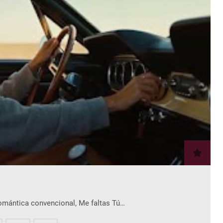
romántica convencional, Me faltas Tú…