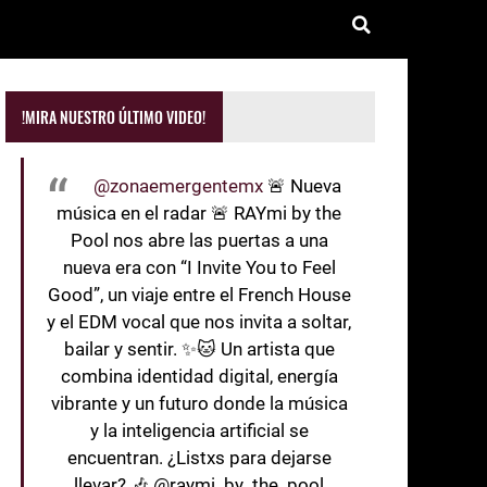
!MIRA NUESTRO ÚLTIMO VIDEO!
@zonaemergentemx
🚨 Nueva
música en el radar 🚨 RAYmi by the
Pool nos abre las puertas a una
nueva era con “I Invite You to Feel
Good”, un viaje entre el French House
y el EDM vocal que nos invita a soltar,
bailar y sentir. ✨🐱 Un artista que
combina identidad digital, energía
vibrante y un futuro donde la música
y la inteligencia artificial se
encuentran. ¿Listxs para dejarse
llevar? 🎶 @raymi_by_the_pool