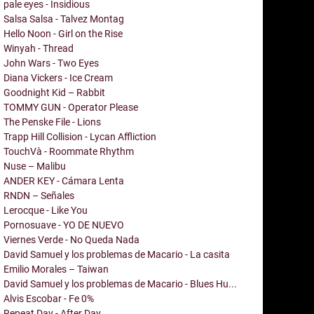
pale eyes - Insidious
Salsa Salsa - Talvez Montag
Hello Noon - Girl on the Rise
Winyah - Thread
John Wars - Two Eyes
Diana Vickers - Ice Cream
Goodnight Kid – Rabbit
TOMMY GUN - Operator Please
The Penske File - Lions
Trapp Hill Collision - Lycan Affliction
TouchVà - Roommate Rhythm
Nuse – Malibu
ANDER KEY - Cámara Lenta
RNDN – Señales
Lerocque - Like You
Pornosuave - YO DE NUEVO
Viernes Verde - No Queda Nada
David Samuel y los problemas de Macario - La casita
Emilio Morales – Taiwan
David Samuel y los problemas de Macario - Blues Hu...
Alvis Escobar - Fe 0%
Repeat Day - After Day