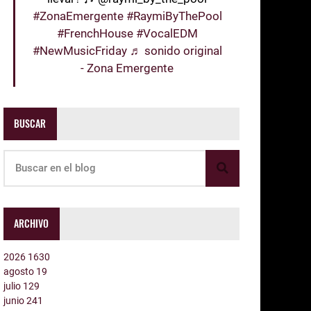
#ZonaEmergente
#RaymiByThePool
#FrenchHouse
#VocalEDM
#NewMusicFriday
♬ sonido original
- Zona Emergente
BUSCAR
ARCHIVO
2026
1630
agosto
19
julio
129
junio
241