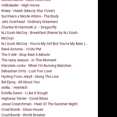
Völkslieder - High Horse
Risley - Halah (Mazzy Star Cover)
SunYears x Nicole Atkins - The Body
Jets Overhead - Ordinary Dreamers
Charles W Hammell Jr – Dragonfly
NJ Gosh McCoy - Breakfast (Remix by NJ Gosh
McCoy)
NJ Gosh McCoy - You're My Girl But You're My Man (...
René Antonio - 10:00 PM
The 5 AM - Stop Wait A Minute
The rainy season - In This Moment
Klarstein.rocks - When I'm Burning Matches
Sebastian Ortiz - Lust Fun Love
Hyding From Jekyll - Along The Line
Bel Epoq - All About You
stella. - Heimlich
Estella Dawn - I Like It Rough
Highway Terrier - Covid Blues
Jesse Creatchman - Heat Of The Summer Night
Cruel Bomb - Glass House
Cruel Bomb - World Breaker