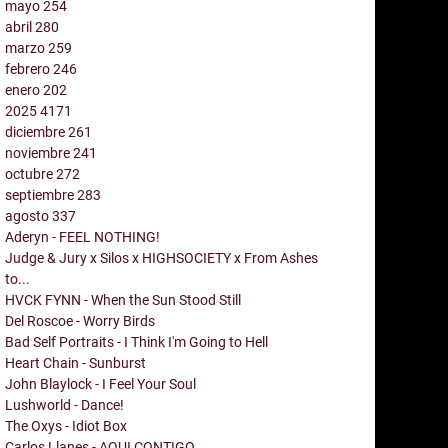
mayo
254
abril
280
marzo
259
febrero
246
enero
202
2025
4171
diciembre
261
noviembre
241
octubre
272
septiembre
283
agosto
337
Aderyn - FEEL NOTHING!
Judge & Jury x Silos x HIGHSOCIETY x From Ashes
to...
HVCK FYNN - When the Sun Stood Still
Del Roscoe - Worry Birds
Bad Self Portraits - I Think I'm Going to Hell
Heart Chain - Sunburst
John Blaylock - I Feel Your Soul
Lushworld - Dance!
The Oxys - Idiot Box
Carlos Llanes - AQUI CONTIGO