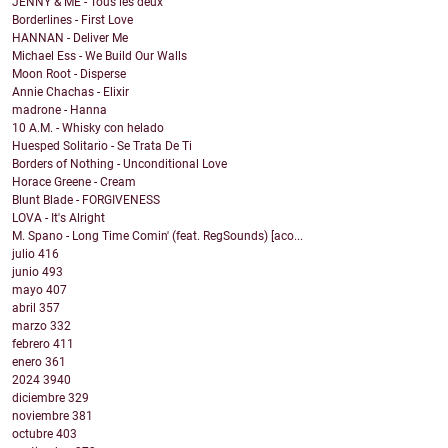
JENNY & ME - Tous les deux
Borderlines - First Love
HANNAN - Deliver Me
Michael Ess - We Build Our Walls
Moon Root - Disperse
Annie Chachas - Elixir
madrone - Hanna
10 A.M. - Whisky con helado
Huesped Solitario - Se Trata De Ti
Borders of Nothing - Unconditional Love
Horace Greene - Cream
Blunt Blade - FORGIVENESS
LOVA - It's Alright
M. Spano - Long Time Comin' (feat. RegSounds) [aco...
julio
416
junio
493
mayo
407
abril
357
marzo
332
febrero
411
enero
361
2024
3940
diciembre
329
noviembre
381
octubre
403