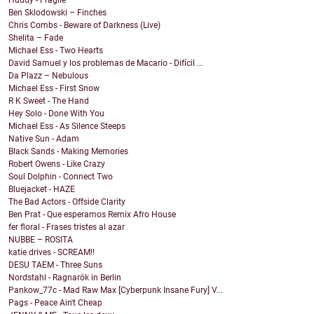
Huddy - Fragile
Ben Sklodowski – Finches
Chris Combs - Beware of Darkness (Live)
Shelita – Fade
Michael Ess - Two Hearts
David Samuel y los problemas de Macario - Difícil ...
Da Plazz – Nebulous
Michael Ess - First Snow
R K Sweet - The Hand
Hey Solo - Done With You
Michael Ess - As Silence Steeps
Native Sun - Adam
Black Sands - Making Memories
Robert Owens - Like Crazy
Soul Dolphin - Connect Two
Bluejacket - HAZE
The Bad Actors - Offside Clarity
Ben Prat - Que esperamos Remix Afro House
fer floral - Frases tristes al azar
NUBBE – ROSITA
katie drives - SCREAM!!
DESU TAEM - Three Suns
Nordstahl - Ragnarök in Berlin
Pankow_77c - Mad Raw Max [Cyberpunk Insane Fury] V...
Pags - Peace Ain't Cheap