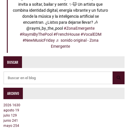
invita a soltar, bailar y sentir. ✨🐱 Un artista que
combina identidad digital, energía vibrante y un futuro
donde la música y la inteligencia artificial se
encuentran. ¿Listxs para dejarse llevar? 🎶
@raymi_by_the_pool
#ZonaEmergente
#RaymiByThePool
#FrenchHouse
#VocalEDM
#NewMusicFriday
♬ sonido original - Zona
Emergente
BUSCAR
ARCHIVO
2026
1630
agosto
19
julio
129
junio
241
mayo
254