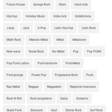
Future House
Garage Rock
Glam
Hard rock
Hip-hop
Holiday Music
Indie rock
Indietronica
J-pop
Jazz
K-Pop
Latin Hip-Hop
Latin Rock
Math Rock
Melodic Metal
Metal
Metalcore
New wave
Noise Rock
Nu Metal
Pop
Pop PUNK
Pop Punk Latino
Post-Hardcore
Post-Metal
Post-grunge
Power Pop
Progressive Rock
Punk
Rap Metal
Reggae
Reggaeton
Regional mexicana
Rock N Roll
Rock progresivo
Salsa
Screamo
Skate Punk
Slowcore
Soul
Stoner Rock
Surf Rock