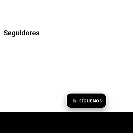
Seguidores
×
SÍGUENOS
Ya te sigo