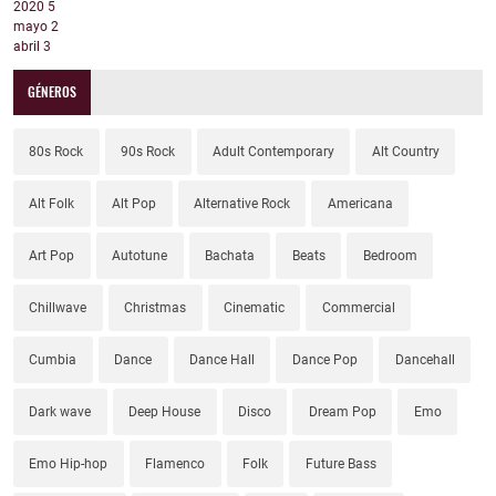
2020
5
mayo
2
abril
3
GÉNEROS
80s Rock
90s Rock
Adult Contemporary
Alt Country
Alt Folk
Alt Pop
Alternative Rock
Americana
Art Pop
Autotune
Bachata
Beats
Bedroom
Chillwave
Christmas
Cinematic
Commercial
Cumbia
Dance
Dance Hall
Dance Pop
Dancehall
Dark wave
Deep House
Disco
Dream Pop
Emo
Emo Hip-hop
Flamenco
Folk
Future Bass