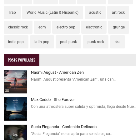
Trap
World Music (Latin & Hispanic)
acustic
art rock
classic rock
edm
electro pop
electronic
grunge
indie pop
latin pop
post-punk
punk rock
ska
POSTS POPULARES
Naomi August - American Zen
Naomi August presenta "American Zen" , una can…
Max Ceddo - She Forever
Con una atmósfera súper cálida y optimista, llega desde Nue…
Sucia Elegancia - Contenido Delicado
"Sucia Elegancia" no es apto para sensibles, co…