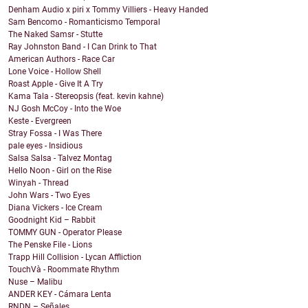
Denham Audio x piri x Tommy Villiers - Heavy Handed
Sam Bencomo - Romanticismo Temporal
The Naked Samsr - Stutte
Ray Johnston Band - I Can Drink to That
American Authors - Race Car
Lone Voice - Hollow Shell
Roast Apple - Give It A Try
Kama Tala - Stereopsis (feat. kevin kahne)
NJ Gosh McCoy - Into the Woe
Keste - Evergreen
Stray Fossa - I Was There
pale eyes - Insidious
Salsa Salsa - Talvez Montag
Hello Noon - Girl on the Rise
Winyah - Thread
John Wars - Two Eyes
Diana Vickers - Ice Cream
Goodnight Kid – Rabbit
TOMMY GUN - Operator Please
The Penske File - Lions
Trapp Hill Collision - Lycan Affliction
TouchVà - Roommate Rhythm
Nuse – Malibu
ANDER KEY - Cámara Lenta
RNDN – Señales