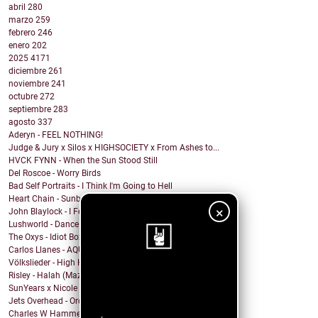
abril
280
marzo
259
febrero
246
enero
202
2025
4171
diciembre
261
noviembre
241
octubre
272
septiembre
283
agosto
337
Aderyn - FEEL NOTHING!
Judge & Jury x Silos x HIGHSOCIETY x From Ashes to...
HVCK FYNN - When the Sun Stood Still
Del Roscoe - Worry Birds
Bad Self Portraits - I Think I'm Going to Hell
Heart Chain - Sunburst
×
John Blaylock - I Feel Your Soul
Lushworld - Dance!
The Oxys - Idiot Box
Carlos Llanes - AQUI CONTIGO
Völkslieder - High Horse
Risley - Halah (Mazzy Star Cover)
¡Sigue nuestro
SunYears x Nicole Atkins - The Body
blog!
Jets Overhead - Ordinary Dreamers
Charles W Hammell Jr – Dragonfly