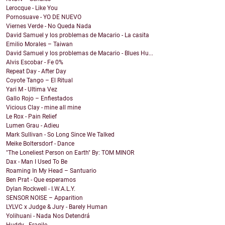
Lerocque - Like You
Pornosuave - YO DE NUEVO
Viernes Verde - No Queda Nada
David Samuel y los problemas de Macario - La casita
Emilio Morales – Taiwan
David Samuel y los problemas de Macario - Blues Hu...
Alvis Escobar - Fe 0%
Repeat Day - After Day
Coyote Tango – El Ritual
Yari M - Ultima Vez
Gallo Rojo – Enfiestados
Vicious Clay - mine all mine
Le Rox - Pain Relief
Lumen Grau - Adieu
Mark Sullivan - So Long Since We Talked
Meike Boltersdorf - Dance
"The Loneliest Person on Earth" By: TOM MINOR
Dax - Man I Used To Be
Roaming In My Head – Santuario
Ben Prat - Que esperamos
Dylan Rockwell - I.W.A.L.Y.
SENSOR NOISE – Apparition
LYLVC x Judge & Jury - Barely Human
Yolihuani - Nada Nos Detendrá