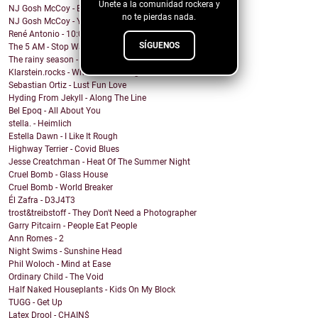
Únete a la comunidad rockera y
NJ Gosh McCoy - Breakfast (Remix by NJ Gosh McCoy)
no te pierdas nada.
NJ Gosh McCoy - You're My Girl But You're My Man (...
René Antonio - 10:00 PM
SÍGUENOS
The 5 AM - Stop Wait A Minute
The rainy season - In This Moment
Klarstein.rocks - When I'm Burning Matches
Sebastian Ortiz - Lust Fun Love
Hyding From Jekyll - Along The Line
Bel Epoq - All About You
stella. - Heimlich
Estella Dawn - I Like It Rough
Highway Terrier - Covid Blues
Jesse Creatchman - Heat Of The Summer Night
Cruel Bomb - Glass House
Cruel Bomb - World Breaker
Él Zafra - D3J4T3
trost&treibstoff - They Don't Need a Photographer
Garry Pitcairn - People Eat People
Ann Romes - 2
Night Swims - Sunshine Head
Phil Woloch - Mind at Ease
Ordinary Child - The Void
Half Naked Houseplants - Kids On My Block
TUGG - Get Up
Latex Drool - CHAIN$