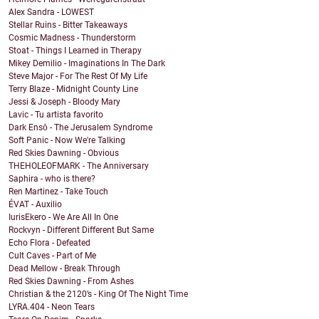
Alex Sandra - LOWEST
Stellar Ruins - Bitter Takeaways
Cosmic Madness - Thunderstorm
Stoat - Things I Learned in Therapy
Mikey Demilio - Imaginations In The Dark
Steve Major - For The Rest Of My Life
Terry Blaze - Midnight County Line
Jessi & Joseph - Bloody Mary
Lavic - Tu artista favorito
Dark Ensō - The Jerusalem Syndrome
Soft Panic - Now We're Talking
Red Skies Dawning - Obvious
THEHOLEOFMARK - The Anniversary
Saphira - who is there?
Ren Martinez - Take Touch
ÉVAT - Auxilio
IurisEkero - We Are All In One
Rockvyn - Different Different But Same
Echo Flora - Defeated
Cult Caves - Part of Me
Dead Mellow - Break Through
Red Skies Dawning - From Ashes
Christian & the 2120’s - King Of The Night Time
LYRA.404 - Neon Tears