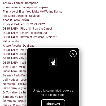
Arturo Villarreal - Decepción
Frambimercs - Te he podido superar
Trinity Jo-Li Bliss - You Make Me Wanna Dance
Red Skies Dawning - Obvious
floodlit - AMa | အစ်မ
Kristy et Kedji - CHOUYA CHOUYA
DESU TAEM - Pile of Shit on the Carpet
DESU TAEM - Empty. Hollowed Out
DESU TAEM - Irreverent Resident President
Yeto - London
Arturo Alcorta - Dualidad
DESU TAEM - War on Bullies
×
DESU TAEM - Skull and Crossbones
DESU TAEM - Blasted into Rebirth
DESU TAEM - I Will Not Be Assimilated
Vinyl Floor - Mr. Rubinstein - Single Edit
Lucas Mira - Dame alguna señal
¡Sigue nuestro
Serena - Perto Do Fim
Jeff Hodges - Loco Motive (Music Row Mix)
blog!
Nordstahl - The Nameless Hour
David Samuel y los problemas de Macario - Sonámbulo
Únete a la comunidad rockera y
Dr Torralvo - La Tumba
no te pierdas nada.
Sara Sue Vallee - Vagues
Íkaromida - Bajo el sol
SÍGUENOS
Reesis - Cien o Cinco