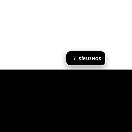
×
SÍGUENOS
Ya te sigo
Zona Emergente 2023
© ZONA EMERGENTE
TODOS LOS DERECHOS RESERVADOS