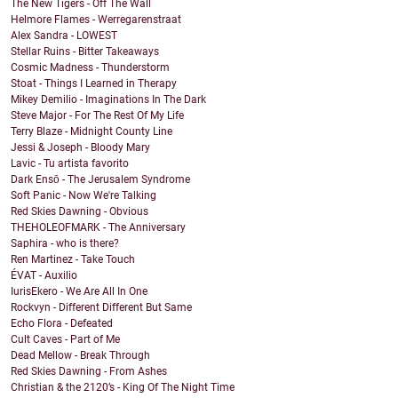
The New Tigers - Off The Wall
Helmore Flames - Werregarenstraat
Alex Sandra - LOWEST
Stellar Ruins - Bitter Takeaways
Cosmic Madness - Thunderstorm
Stoat - Things I Learned in Therapy
Mikey Demilio - Imaginations In The Dark
Steve Major - For The Rest Of My Life
Terry Blaze - Midnight County Line
Jessi & Joseph - Bloody Mary
Lavic - Tu artista favorito
Dark Ensō - The Jerusalem Syndrome
Soft Panic - Now We're Talking
Red Skies Dawning - Obvious
THEHOLEOFMARK - The Anniversary
Saphira - who is there?
Ren Martinez - Take Touch
ÉVAT - Auxilio
IurisEkero - We Are All In One
Rockvyn - Different Different But Same
Echo Flora - Defeated
Cult Caves - Part of Me
Dead Mellow - Break Through
Red Skies Dawning - From Ashes
Christian & the 2120’s - King Of The Night Time