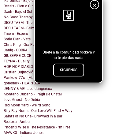
Íkaromida - Bajo el sol
×
Reesis - Cien o Cinco
Dxoh - Bajo el Sol
No Good Therapy - NO MAS
DESU TAEM - The Deceiver
DESU TAEM - Felix the Cat
¡Sigue nuestro
Treem - Espero
Sofía Élan - Vete
blog!
Chris King - Ora Por Mi
Janiq - COBRA
Únete a la comunidad rockera y
GIUSEPPE CUCÈ - 21 Grammi
no te pierdas nada.
TEYNA - Duality
HOP HOP DIABLO FUNK - bailas como un diablo
SÍGUENOS
Cristian Dujmović - Hay Por Qué
Pankow_77c - [Mad Raw Max] WILD_RITUAL_CLUB_DANZ
gonedark - HEARTBEAT
JENNY & ME - Jeu dangereux
Montano Cubano - Frágil De Cristal
Love Ghost - No Debía
Red Moon Yard - Weird Song
Billy Ray Norris - Our Love Will Find A Way
Saints of No One - Drowned in a Bar
Reetoxa - Amber
Phoenix Wise & The Resistance - I'm Free
MAWK3 - Indiana Jones