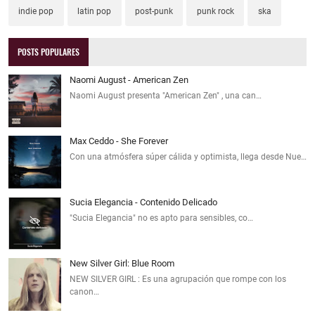
indie pop
latin pop
post-punk
punk rock
ska
POSTS POPULARES
Naomi August - American Zen
Naomi August presenta "American Zen" , una can…
Max Ceddo - She Forever
Con una atmósfera súper cálida y optimista, llega desde Nue…
Sucia Elegancia - Contenido Delicado
"Sucia Elegancia" no es apto para sensibles, co…
New Silver Girl: Blue Room
NEW SILVER GIRL : Es una agrupación que rompe con los
canon…