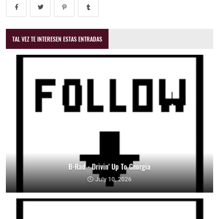
TAL VEZ TE INTERESEN ESTAS ENTRADAS
B-Rad - Drivin' Up To Georgia
July 10, 2026