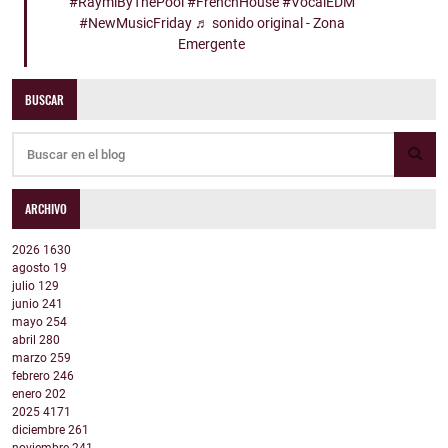
#RaymiByThePool
#FrenchHouse
#VocalEDM
#NewMusicFriday
♬ sonido original - Zona
Emergente
BUSCAR
ARCHIVO
2026
1630
agosto
19
julio
129
junio
241
mayo
254
abril
280
marzo
259
febrero
246
enero
202
2025
4171
diciembre
261