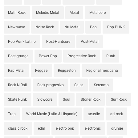
Math Rock
Melodic Metal
Metal
Metalcore
New wave
Noise Rock
Nu Metal
Pop
Pop PUNK
Pop Punk Latino
Post-Hardcore
Post-Metal
Post-grunge
Power Pop
Progressive Rock
Punk
Rap Metal
Reggae
Reggaeton
Regional mexicana
Rock N Roll
Rock progresivo
Salsa
Screamo
Skate Punk
Slowcore
Soul
Stoner Rock
Surf Rock
Trap
World Music (Latin & Hispanic)
acustic
art rock
classic rock
edm
electro pop
electronic
grunge