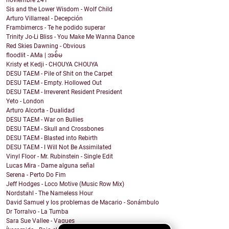
noviembre
241
Sis and the Lower Wisdom - Wolf Child
Arturo Villarreal - Decepción
Frambimercs - Te he podido superar
Trinity Jo-Li Bliss - You Make Me Wanna Dance
Red Skies Dawning - Obvious
floodlit - AMa | အစ်မ
Kristy et Kedji - CHOUYA CHOUYA
DESU TAEM - Pile of Shit on the Carpet
DESU TAEM - Empty. Hollowed Out
DESU TAEM - Irreverent Resident President
Yeto - London
Arturo Alcorta - Dualidad
DESU TAEM - War on Bullies
DESU TAEM - Skull and Crossbones
DESU TAEM - Blasted into Rebirth
DESU TAEM - I Will Not Be Assimilated
Vinyl Floor - Mr. Rubinstein - Single Edit
Lucas Mira - Dame alguna señal
Serena - Perto Do Fim
Jeff Hodges - Loco Motive (Music Row Mix)
Nordstahl - The Nameless Hour
David Samuel y los problemas de Macario - Sonámbulo
Dr Torralvo - La Tumba
Sara Sue Vallee - Vagues