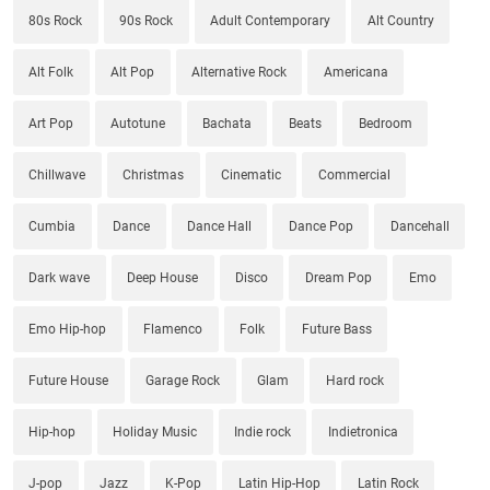
80s Rock
90s Rock
Adult Contemporary
Alt Country
Alt Folk
Alt Pop
Alternative Rock
Americana
Art Pop
Autotune
Bachata
Beats
Bedroom
Chillwave
Christmas
Cinematic
Commercial
Cumbia
Dance
Dance Hall
Dance Pop
Dancehall
Dark wave
Deep House
Disco
Dream Pop
Emo
Emo Hip-hop
Flamenco
Folk
Future Bass
Future House
Garage Rock
Glam
Hard rock
Hip-hop
Holiday Music
Indie rock
Indietronica
J-pop
Jazz
K-Pop
Latin Hip-Hop
Latin Rock