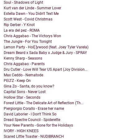
Soul - Shadows of Light
Kurt van der Linde - Summer Lover
Estella Dawn - You Didn't Text Me
Scott West - Covid Christmas
Rip Gerber - Y Knot
La era del pez - ROMA
Chris Aggabao - The Victorys Won
The Jungle - For You Tonight
Lemon Party - Hol[ ]ywood (feat. Joey Tyler Varela)
Dream Beard x Sada Baby x Judge & Jury - SPRAY
Kenny Sharp - Seasons
Chris Aggabao - Parents
Dru Cutler - Love Will Tear US Apart (Joy Division...
Max Ceddo - Nematode
PELTZ - Keep On
Gina Zo - Santa, do you know?
Capital Sons - Never Lost
Hollow Star - Seconds
Forest Little - The Delicate Art of Reflection (Th...
Piergiorgio Corallo - Erase her name
David Laborier - I Don't Think So
Dread Spectre Council - Spiderette
Your New Parents - Gone for the Holidays
IVORY - HIGH KNEES
Scared Little Toaster - NUDIBRANCH