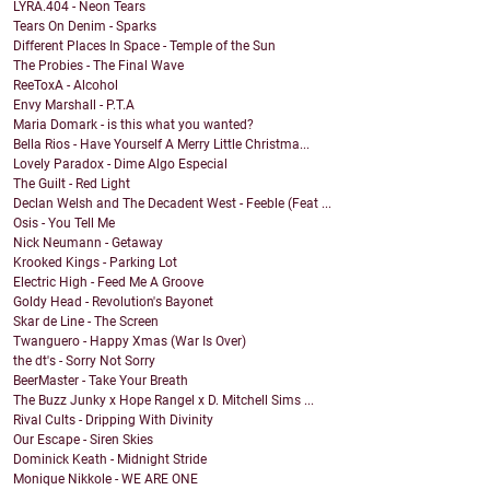
LYRA.404 - Neon Tears
Tears On Denim - Sparks
Different Places In Space - Temple of the Sun
The Probies - The Final Wave
ReeToxA - Alcohol
Envy Marshall - P.T.A
Maria Domark - is this what you wanted?
Bella Rios - Have Yourself A Merry Little Christma...
Lovely Paradox - Dime Algo Especial
The Guilt - Red Light
Declan Welsh and The Decadent West - Feeble (Feat ...
Osis - You Tell Me
Nick Neumann - Getaway
Krooked Kings - Parking Lot
Electric High - Feed Me A Groove
Goldy Head - Revolution's Bayonet
Skar de Line - The Screen
Twanguero - Happy Xmas (War Is Over)
the dt's - Sorry Not Sorry
BeerMaster - Take Your Breath
The Buzz Junky x Hope Rangel x D. Mitchell Sims ...
Rival Cults - Dripping With Divinity
Our Escape - Siren Skies
Dominick Keath - Midnight Stride
Monique Nikkole - WE ARE ONE