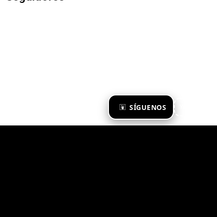
×
SÍGUENOS
Ya te sigo
Zona Emergente 2023
© ZONA EMERGENTE
TODOS LOS DERECHOS RESERVADOS