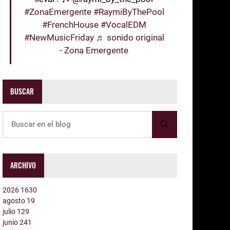
#ZonaEmergente
#RaymiByThePool
#FrenchHouse
#VocalEDM
#NewMusicFriday
♬ sonido original
- Zona Emergente
BUSCAR
ARCHIVO
2026
1630
agosto
19
julio
129
junio
241