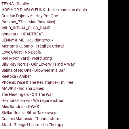
TEYNA - Duality
HOP HOP DIABLO FUNK - bailas como un diablo
Cristian Dujmović - Hay Por Qué
Pankow_77c - [Mad Raw Max]
WILD_RITUAL_CLUB_DANZ
gonedark - HEARTBEAT
JENNY & ME - Jeu dangereux
Montano Cubano - Frágil De Cristal
Love Ghost - No Debía
Red Moon Yard - Weird Song
Billy Ray Norris - Our Love Will Find A Way
Saints of No One - Drowned in a Bar
Reetoxa - Amber
Phoenix Wise & The Resistance - I'm Free
MAWK3 - Indiana Jones
The New Tigers - Off The Wall
Helmore Flames - Werregarenstraat
Alex Sandra - LOWEST
Stellar Ruins - Bitter Takeaways
Cosmic Madness - Thunderstorm
Stoat - Things I Learned in Therapy