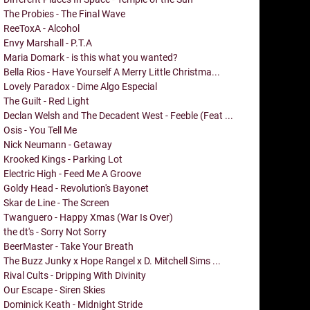
The Probies - The Final Wave
ReeToxA - Alcohol
Envy Marshall - P.T.A
Maria Domark - is this what you wanted?
Bella Rios - Have Yourself A Merry Little Christma...
Lovely Paradox - Dime Algo Especial
The Guilt - Red Light
Declan Welsh and The Decadent West - Feeble (Feat ...
Osis - You Tell Me
Nick Neumann - Getaway
Krooked Kings - Parking Lot
Electric High - Feed Me A Groove
Goldy Head - Revolution's Bayonet
Skar de Line - The Screen
Twanguero - Happy Xmas (War Is Over)
the dt's - Sorry Not Sorry
BeerMaster - Take Your Breath
The Buzz Junky x Hope Rangel x D. Mitchell Sims ...
Rival Cults - Dripping With Divinity
Our Escape - Siren Skies
Dominick Keath - Midnight Stride