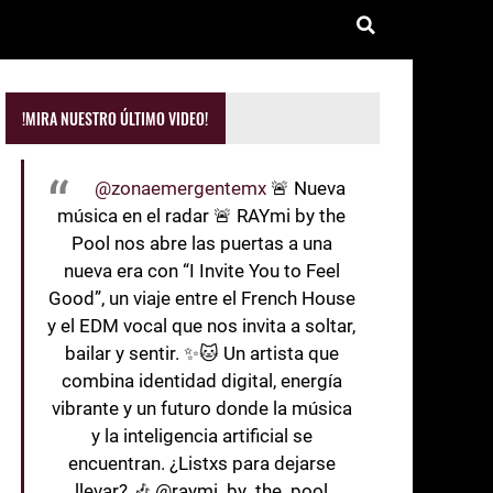
!MIRA NUESTRO ÚLTIMO VIDEO!
@zonaemergentemx
🚨 Nueva
música en el radar 🚨 RAYmi by the
Pool nos abre las puertas a una
nueva era con “I Invite You to Feel
Good”, un viaje entre el French House
y el EDM vocal que nos invita a soltar,
bailar y sentir. ✨🐱 Un artista que
combina identidad digital, energía
vibrante y un futuro donde la música
y la inteligencia artificial se
encuentran. ¿Listxs para dejarse
llevar? 🎶 @raymi_by_the_pool