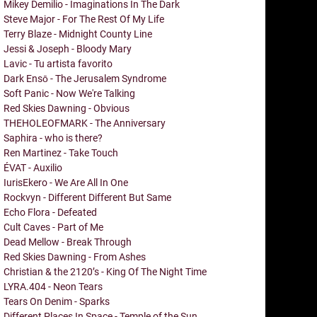
Mikey Demilio - Imaginations In The Dark
Steve Major - For The Rest Of My Life
Terry Blaze - Midnight County Line
Jessi & Joseph - Bloody Mary
Lavic - Tu artista favorito
Dark Ensō - The Jerusalem Syndrome
Soft Panic - Now We're Talking
Red Skies Dawning - Obvious
THEHOLEOFMARK - The Anniversary
Saphira - who is there?
Ren Martinez - Take Touch
ÉVAT - Auxilio
IurisEkero - We Are All In One
Rockvyn - Different Different But Same
Echo Flora - Defeated
Cult Caves - Part of Me
Dead Mellow - Break Through
Red Skies Dawning - From Ashes
Christian & the 2120’s - King Of The Night Time
LYRA.404 - Neon Tears
Tears On Denim - Sparks
Different Places In Space - Temple of the Sun