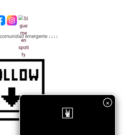
a comunidad emergente ↓↓↓↓
×
¡Sigue nuestro blog!