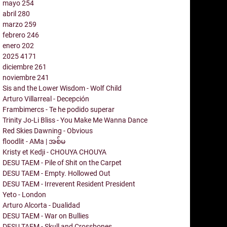
mayo
254
abril
280
marzo
259
febrero
246
enero
202
2025
4171
diciembre
261
noviembre
241
Sis and the Lower Wisdom - Wolf Child
Arturo Villarreal - Decepción
Frambimercs - Te he podido superar
Trinity Jo-Li Bliss - You Make Me Wanna Dance
Red Skies Dawning - Obvious
floodlit - AMa | အစ်မ
Kristy et Kedji - CHOUYA CHOUYA
DESU TAEM - Pile of Shit on the Carpet
DESU TAEM - Empty. Hollowed Out
DESU TAEM - Irreverent Resident President
Yeto - London
Arturo Alcorta - Dualidad
DESU TAEM - War on Bullies
DESU TAEM - Skull and Crossbones