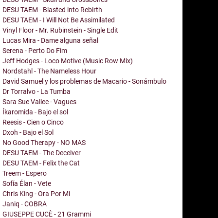
DESU TAEM - Blasted into Rebirth
DESU TAEM - I Will Not Be Assimilated
Vinyl Floor - Mr. Rubinstein - Single Edit
Lucas Mira - Dame alguna señal
Serena - Perto Do Fim
Jeff Hodges - Loco Motive (Music Row Mix)
Nordstahl - The Nameless Hour
David Samuel y los problemas de Macario - Sonámbulo
Dr Torralvo - La Tumba
Sara Sue Vallee - Vagues
Íkaromida - Bajo el sol
Reesis - Cien o Cinco
Dxoh - Bajo el Sol
No Good Therapy - NO MAS
DESU TAEM - The Deceiver
DESU TAEM - Felix the Cat
Treem - Espero
Sofía Élan - Vete
Chris King - Ora Por Mi
Janiq - COBRA
GIUSEPPE CUCÈ - 21 Grammi