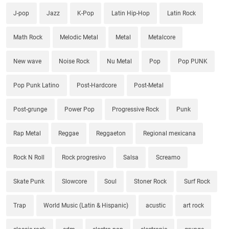
J-pop
Jazz
K-Pop
Latin Hip-Hop
Latin Rock
Math Rock
Melodic Metal
Metal
Metalcore
New wave
Noise Rock
Nu Metal
Pop
Pop PUNK
Pop Punk Latino
Post-Hardcore
Post-Metal
Post-grunge
Power Pop
Progressive Rock
Punk
Rap Metal
Reggae
Reggaeton
Regional mexicana
Rock N Roll
Rock progresivo
Salsa
Screamo
Skate Punk
Slowcore
Soul
Stoner Rock
Surf Rock
Trap
World Music (Latin & Hispanic)
acustic
art rock