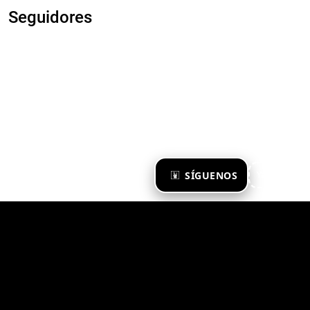
Seguidores
×
SÍGUENOS
Ya te sigo