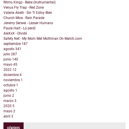
Ritmo Kingz - Bebe (Instrumental)
Venus Fly Trap - Red Zone
Valeria Abelli - Sin Ti Estoy Bien
Church Mice - Rain Parade
Jeremy Serwer - Lesser Humans
Paula Hart - Lo perdí
AleXxX - Olvidé
Safety Net - My Mom Met Mothman On Match.com
septiembre
187
agosto
341
julio
287
junio
140
mayo
45
2022
12
diciembre
4
noviembre
1
octubre
1
agosto
1
junio
2
marzo
3
2020
5
mayo
2
abril
3
GÉNEROS