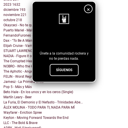
2023
1632
×
diciembre
193
noviembre
221
octubre
218
Okayceci - No te quiero
Puerto Mariel - Maldito Antro
¡Sigue nuestro
FernandoFurones - Me Vuelvo Salvaje
Dax - "To Be A Man" Ft. Darius Rucker
blog!
Elijah Cruise - Vampire U
STUART LAWRENCE - ONE
Únete a la comunidad rockera y
NADIA - Figure it out
no te pierdas nada.
The Corrupted Hearts - We Dug a Ditch & Laid Down
NOBRO - Who the Hell Am I?
SÍGUENOS
The Aphotic - Angel
FELIN - Worst Regret
Jamesz - La Primera Brisa
Pop 5 - Más y Más
Beto Hale - En los unos y en los ceros (Single)
Martín Leary - Beer
La Furia, El Demonio y El Nefasto - Trinidades Abe...
ÁLEX MOLINA - TODO PARA TI, NADA PARA MÍ
Wayfarer - Eviction Spree
Keyton - Moving Forward Towards the End
LLC - The Bold & Brave