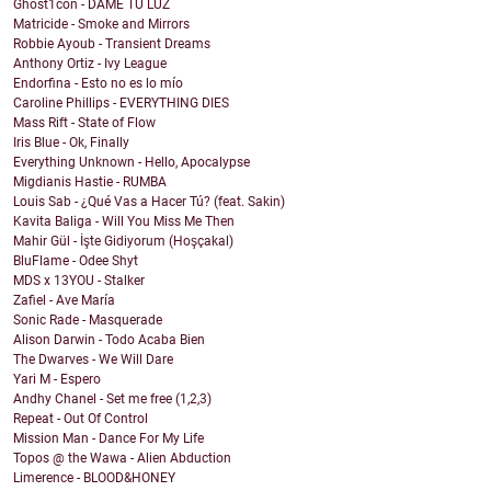
Ghost1con - DAME TU LUZ
Matricide - Smoke and Mirrors
Robbie Ayoub - Transient Dreams
Anthony Ortiz - Ivy League
Endorfina - Esto no es lo mío
Caroline Phillips - EVERYTHING DIES
Mass Rift - State of Flow
Iris Blue - Ok, Finally
Everything Unknown - Hello, Apocalypse
Migdianis Hastie - RUMBA
Louis Sab - ¿Qué Vas a Hacer Tú? (feat. Sakin)
Kavita Baliga - Will You Miss Me Then
Mahir Gül - İşte Gidiyorum (Hoşçakal)
BluFlame - Odee Shyt
MDS x 13YOU - Stalker
Zafiel - Ave María
Sonic Rade - Masquerade
Alison Darwin - Todo Acaba Bien
The Dwarves - We Will Dare
Yari M - Espero
Andhy Chanel - Set me free (1,2,3)
Repeat - Out Of Control
Mission Man - Dance For My Life
Topos @ the Wawa - Alien Abduction
Limerence - BLOOD&HONEY