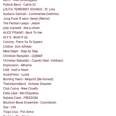
ADRY - Well (Unplugged)
Patrick Barry - Catch-22
LOLITA TERRORIST SOUNDS - St. Lola
Gustavo Galindo - Continentes Distintos
Jung Kook ft aevz- Seven (Remix)
The Persian Leaps - Jeane
joey maxwell - like a clown
ALICE PISANO - Back To Her
ALY G - Build It Up
Calvinq - Perro Ya Te Supero
Códice - Don Alfredo
Mike Delph - Step by Step
Christian Rabadán - (A)MAR
Christian Rabadán - Cupido (feat. Viddsan)
Implossion - Mírame
Cillë - Half a Heart
AudioFenix - Luces
Burning Years - Misprint (Be Honest)
TheUnbornBand - October Disaster
Club Coma - New Cruelty
Keila Leija - Mis Etiquetas
Natalie Clark - FREEDOM
Bourbon Blues Ensemble - Countdown
Dax - Life
Tivgo Cruz - Por Amor