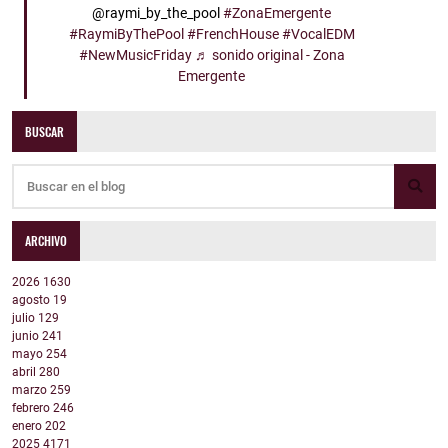
@raymi_by_the_pool
#ZonaEmergente
#RaymiByThePool
#FrenchHouse
#VocalEDM
#NewMusicFriday
♬ sonido original - Zona
Emergente
BUSCAR
ARCHIVO
2026
1630
agosto
19
julio
129
junio
241
mayo
254
abril
280
marzo
259
febrero
246
enero
202
2025
4171