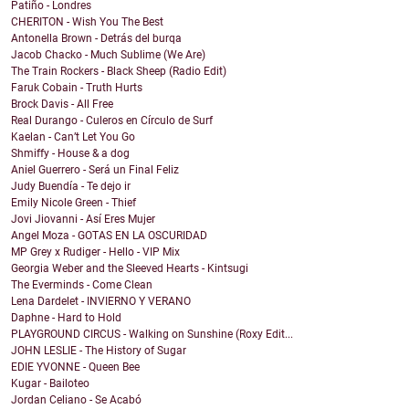
Patiño - Londres
CHERITON - Wish You The Best
Antonella Brown - Detrás del burqa
Jacob Chacko - Much Sublime (We Are)
The Train Rockers - Black Sheep (Radio Edit)
Faruk Cobain - Truth Hurts
Brock Davis - All Free
Real Durango - Culeros en Círculo de Surf
Kaelan - Can’t Let You Go
Shmiffy - House & a dog
Aniel Guerrero - Será un Final Feliz
Judy Buendía - Te dejo ir
Emily Nicole Green - Thief
Jovi Jiovanni - Así Eres Mujer
Angel Moza - GOTAS EN LA OSCURIDAD
MP Grey x Rudiger - Hello - VIP Mix
Georgia Weber and the Sleeved Hearts - Kintsugi
The Everminds - Come Clean
Lena Dardelet - INVIERNO Y VERANO
Daphne - Hard to Hold
PLAYGROUND CIRCUS - Walking on Sunshine (Roxy Edit...
JOHN LESLIE - The History of Sugar
EDIE YVONNE - Queen Bee
Kugar - Bailoteo
Jordan Celiano - Se Acabó