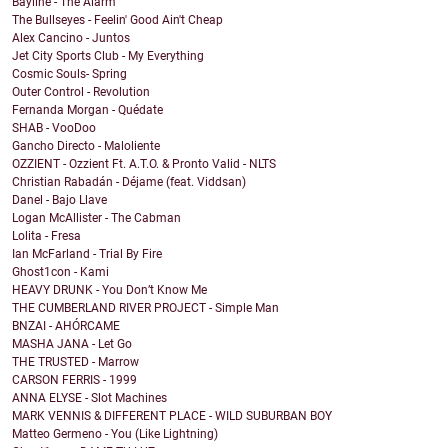
Bayline - The Alarm
The Bullseyes - Feelin' Good Ain't Cheap
Alex Cancino - Juntos
Jet City Sports Club - My Everything
Cosmic Souls- Spring
Outer Control - Revolution
Fernanda Morgan - Quédate
SHAB - VooDoo
Gancho Directo - Maloliente
OZZIENT - Ozzient Ft. A.T.O. & Pronto Valid - NLTS
Christian Rabadán - Déjame (feat. Viddsan)
Danel - Bajo Llave
Logan McAllister - The Cabman
Lolita - Fresa
Ian McFarland - Trial By Fire
Ghost1con - Kami
HEAVY DRUNK - You Don’t Know Me
THE CUMBERLAND RIVER PROJECT - Simple Man
BNZAI - AHÓRCAME
MASHA JANA - Let Go
THE TRUSTED - Marrow
CARSON FERRIS - 1999
ANNA ELYSE - Slot Machines
MARK VENNIS & DIFFERENT PLACE - WILD SUBURBAN BOY
Matteo Germeno - You (Like Lightning)