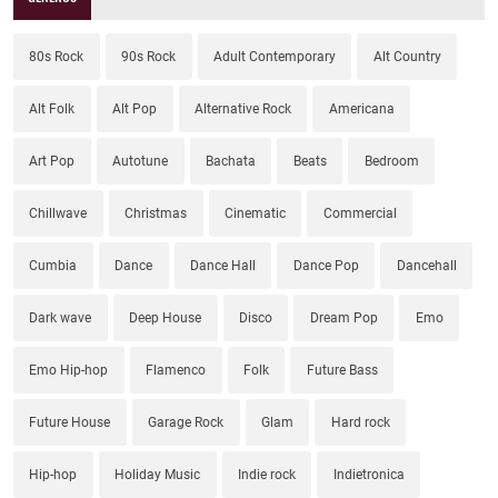
80s Rock
90s Rock
Adult Contemporary
Alt Country
Alt Folk
Alt Pop
Alternative Rock
Americana
Art Pop
Autotune
Bachata
Beats
Bedroom
Chillwave
Christmas
Cinematic
Commercial
Cumbia
Dance
Dance Hall
Dance Pop
Dancehall
Dark wave
Deep House
Disco
Dream Pop
Emo
Emo Hip-hop
Flamenco
Folk
Future Bass
Future House
Garage Rock
Glam
Hard rock
Hip-hop
Holiday Music
Indie rock
Indietronica