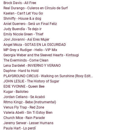
Brock Davis - All Free
Real Durango - Culeros en Círculo de Surf
Kaelan - Can’t Let You Go
Shmiffy - House & a dog
Aniel Guerrero - Será un Final Feliz
Judy Buendía - Te dejo ir
Emily Nicole Green - Thief
Jovi Jiovanni - Así Eres Mujer
Angel Moza - GOTAS EN LA OSCURIDAD
MP Grey x Rudiger - Hello - VIP Mix
Georgia Weber and the Sleeved Hearts - Kintsugi
The Everminds - Come Clean
Lena Dardelet - INVIERNO Y VERANO
Daphne - Hard to Hold
PLAYGROUND CIRCUS - Walking on Sunshine (Roxy Edit...
JOHN LESLIE - The History of Sugar
EDIE YVONNE - Queen Bee
Kugar - Bailoteo
Jordan Celiano - Se Acabó
Ritmo Kingz - Bebe (Instrumental)
Venus Fly Trap - Red Zone
Valeria Abelli - Sin Ti Estoy Bien
Church Mice - Rain Parade
Jeremy Serwer - Lesser Humans
Paula Hart - Lo perdí