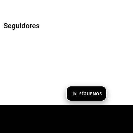
Seguidores
×
SÍGUENOS
Ya te sigo