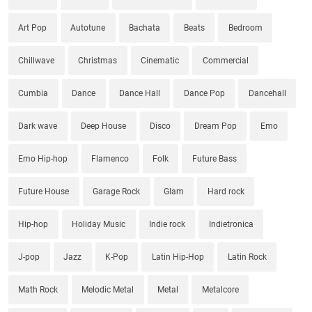
Art Pop
Autotune
Bachata
Beats
Bedroom
Chillwave
Christmas
Cinematic
Commercial
Cumbia
Dance
Dance Hall
Dance Pop
Dancehall
Dark wave
Deep House
Disco
Dream Pop
Emo
Emo Hip-hop
Flamenco
Folk
Future Bass
Future House
Garage Rock
Glam
Hard rock
Hip-hop
Holiday Music
Indie rock
Indietronica
J-pop
Jazz
K-Pop
Latin Hip-Hop
Latin Rock
Math Rock
Melodic Metal
Metal
Metalcore