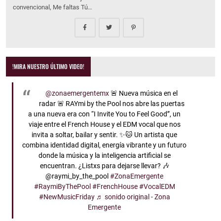
convencional, Me faltas Tú…
!MIRA NUESTRO ÚLTIMO VIDEO!
@zonaemergentemx
🚨 Nueva música en el
radar 🚨 RAYmi by the Pool nos abre las puertas
a una nueva era con “I Invite You to Feel Good”, un
viaje entre el French House y el EDM vocal que nos
invita a soltar, bailar y sentir. ✨🐱 Un artista que
combina identidad digital, energía vibrante y un futuro
donde la música y la inteligencia artificial se
encuentran. ¿Listxs para dejarse llevar? 🎶
@raymi_by_the_pool
#ZonaEmergente
#RaymiByThePool
#FrenchHouse
#VocalEDM
#NewMusicFriday
♬ sonido original - Zona
Emergente