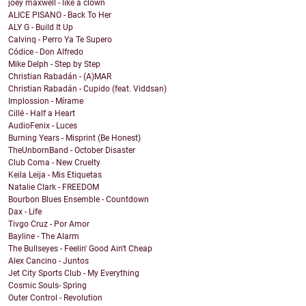
joey maxwell - like a clown
ALICE PISANO - Back To Her
ALY G - Build It Up
Calvinq - Perro Ya Te Supero
Códice - Don Alfredo
Mike Delph - Step by Step
Christian Rabadán - (A)MAR
Christian Rabadán - Cupido (feat. Viddsan)
Implossion - Mírame
Cillë - Half a Heart
AudioFenix - Luces
Burning Years - Misprint (Be Honest)
TheUnbornBand - October Disaster
Club Coma - New Cruelty
Keila Leija - Mis Etiquetas
Natalie Clark - FREEDOM
Bourbon Blues Ensemble - Countdown
Dax - Life
Tivgo Cruz - Por Amor
Bayline - The Alarm
The Bullseyes - Feelin' Good Ain't Cheap
Alex Cancino - Juntos
Jet City Sports Club - My Everything
Cosmic Souls- Spring
Outer Control - Revolution