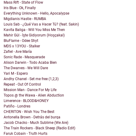
Mass Rift - State of Flow
Iris Blue - Ok, Finally
Everything Unknown - Hello, Apocalypse
Migdianis Hastie - RUMBA
Louis Sab - ¿Qué Vas a Hacer Tú? (feat. Sakin)
Kavita Baliga - Will You Miss Me Then
Mahir Gül - İşte Gidiyorum (Hoşçakal)
BluFlame - Odee Shyt
MDS x 13YOU - Stalker
Zafiel - Ave María
Sonic Rade - Masquerade
Alison Darwin - Todo Acaba Bien
The Dwarves - We Will Dare
Yari M - Espero
Andhy Chanel - Set me free (1,2,3)
Repeat - Out Of Control
Mission Man - Dance For My Life
Topos @ the Wawa - Alien Abduction
Limerence - BLOOD&HONEY
Patiño - Londres
CHERITON - Wish You The Best
Antonella Brown - Detrás del burqa
Jacob Chacko - Much Sublime (We Are)
The Train Rockers - Black Sheep (Radio Edit)
Faruk Cobain - Truth Hurts