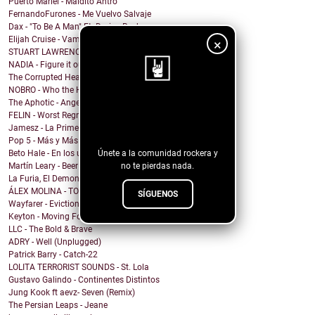
Puerto Mariel - Maldito Antro
FernandoFurones - Me Vuelvo Salvaje
Dax - "To Be A Man" Ft. Darius Rucker
Elijah Cruise - Vampire U
×
STUART LAWRENCE - ONE
NADIA - Figure it out
The Corrupted Hearts - We Dug a Ditch & Laid Down
NOBRO - Who the Hell Am I?
The Aphotic - Angel
¡Sigue nuestro
FELIN - Worst Regret
blog!
Jamesz - La Primera Brisa
Pop 5 - Más y Más
Únete a la comunidad rockera y
Beto Hale - En los unos y en los ceros (Single)
no te pierdas nada.
Martín Leary - Beer
La Furia, El Demonio y El Nefasto - Trinidades Abe...
ÁLEX MOLINA - TODO PARA TI, NADA PARA MÍ
SÍGUENOS
Wayfarer - Eviction Spree
Keyton - Moving Forward Towards the End
LLC - The Bold & Brave
ADRY - Well (Unplugged)
Patrick Barry - Catch-22
LOLITA TERRORIST SOUNDS - St. Lola
Gustavo Galindo - Continentes Distintos
Jung Kook ft aevz- Seven (Remix)
The Persian Leaps - Jeane