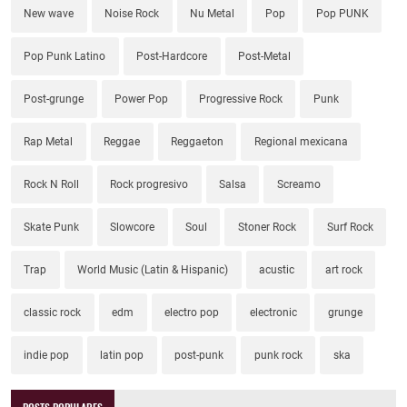
New wave
Noise Rock
Nu Metal
Pop
Pop PUNK
Pop Punk Latino
Post-Hardcore
Post-Metal
Post-grunge
Power Pop
Progressive Rock
Punk
Rap Metal
Reggae
Reggaeton
Regional mexicana
Rock N Roll
Rock progresivo
Salsa
Screamo
Skate Punk
Slowcore
Soul
Stoner Rock
Surf Rock
Trap
World Music (Latin & Hispanic)
acustic
art rock
classic rock
edm
electro pop
electronic
grunge
indie pop
latin pop
post-punk
punk rock
ska