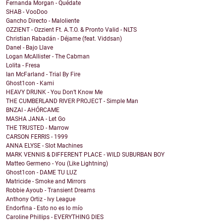
Fernanda Morgan - Quédate
SHAB - VooDoo
Gancho Directo - Maloliente
OZZIENT - Ozzient Ft. A.T.O. & Pronto Valid - NLTS
Christian Rabadán - Déjame (feat. Viddsan)
Danel - Bajo Llave
Logan McAllister - The Cabman
Lolita - Fresa
Ian McFarland - Trial By Fire
Ghost1con - Kami
HEAVY DRUNK - You Don’t Know Me
THE CUMBERLAND RIVER PROJECT - Simple Man
BNZAI - AHÓRCAME
MASHA JANA - Let Go
THE TRUSTED - Marrow
CARSON FERRIS - 1999
ANNA ELYSE - Slot Machines
MARK VENNIS & DIFFERENT PLACE - WILD SUBURBAN BOY
Matteo Germeno - You (Like Lightning)
Ghost1con - DAME TU LUZ
Matricide - Smoke and Mirrors
Robbie Ayoub - Transient Dreams
Anthony Ortiz - Ivy League
Endorfina - Esto no es lo mío
Caroline Phillips - EVERYTHING DIES