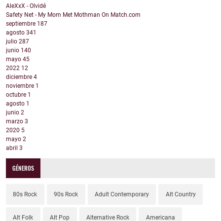
AleXxX - Olvidé
Safety Net - My Mom Met Mothman On Match.com
septiembre
187
agosto
341
julio
287
junio
140
mayo
45
2022
12
diciembre
4
noviembre
1
octubre
1
agosto
1
junio
2
marzo
3
2020
5
mayo
2
abril
3
GÉNEROS
80s Rock
90s Rock
Adult Contemporary
Alt Country
Alt Folk
Alt Pop
Alternative Rock
Americana