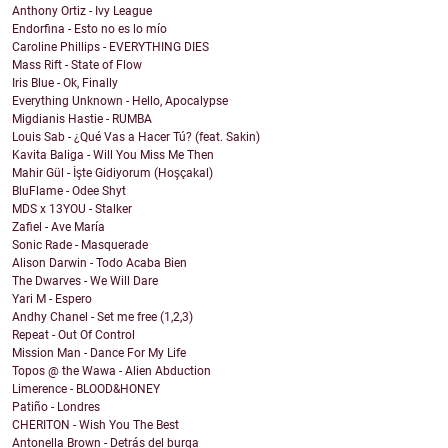
Anthony Ortiz - Ivy League
Endorfina - Esto no es lo mío
Caroline Phillips - EVERYTHING DIES
Mass Rift - State of Flow
Iris Blue - Ok, Finally
Everything Unknown - Hello, Apocalypse
Migdianis Hastie - RUMBA
Louis Sab - ¿Qué Vas a Hacer Tú? (feat. Sakin)
Kavita Baliga - Will You Miss Me Then
Mahir Gül - İşte Gidiyorum (Hoşçakal)
BluFlame - Odee Shyt
MDS x 13YOU - Stalker
Zafiel - Ave María
Sonic Rade - Masquerade
Alison Darwin - Todo Acaba Bien
The Dwarves - We Will Dare
Yari M - Espero
Andhy Chanel - Set me free (1,2,3)
Repeat - Out Of Control
Mission Man - Dance For My Life
Topos @ the Wawa - Alien Abduction
Limerence - BLOOD&HONEY
Patiño - Londres
CHERITON - Wish You The Best
Antonella Brown - Detrás del burqa