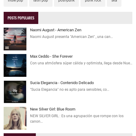
indie pop
latin pop
post-punk
punk rock
ska
POSTS POPULARES
Naomi August - American Zen
Naomi August presenta "American Zen" , una can…
Max Ceddo - She Forever
Con una atmósfera súper cálida y optimista, llega desde Nue…
Sucia Elegancia - Contenido Delicado
"Sucia Elegancia" no es apto para sensibles, co…
New Silver Girl: Blue Room
NEW SILVER GIRL : Es una agrupación que rompe con los
canon…