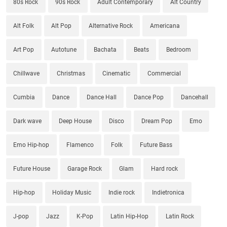
80s Rock
90s Rock
Adult Contemporary
Alt Country
Alt Folk
Alt Pop
Alternative Rock
Americana
Art Pop
Autotune
Bachata
Beats
Bedroom
Chillwave
Christmas
Cinematic
Commercial
Cumbia
Dance
Dance Hall
Dance Pop
Dancehall
Dark wave
Deep House
Disco
Dream Pop
Emo
Emo Hip-hop
Flamenco
Folk
Future Bass
Future House
Garage Rock
Glam
Hard rock
Hip-hop
Holiday Music
Indie rock
Indietronica
J-pop
Jazz
K-Pop
Latin Hip-Hop
Latin Rock