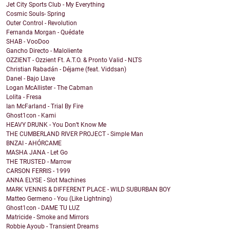
Jet City Sports Club - My Everything
Cosmic Souls- Spring
Outer Control - Revolution
Fernanda Morgan - Quédate
SHAB - VooDoo
Gancho Directo - Maloliente
OZZIENT - Ozzient Ft. A.T.O. & Pronto Valid - NLTS
Christian Rabadán - Déjame (feat. Viddsan)
Danel - Bajo Llave
Logan McAllister - The Cabman
Lolita - Fresa
Ian McFarland - Trial By Fire
Ghost1con - Kami
HEAVY DRUNK - You Don’t Know Me
THE CUMBERLAND RIVER PROJECT - Simple Man
BNZAI - AHÓRCAME
MASHA JANA - Let Go
THE TRUSTED - Marrow
CARSON FERRIS - 1999
ANNA ELYSE - Slot Machines
MARK VENNIS & DIFFERENT PLACE - WILD SUBURBAN BOY
Matteo Germeno - You (Like Lightning)
Ghost1con - DAME TU LUZ
Matricide - Smoke and Mirrors
Robbie Ayoub - Transient Dreams