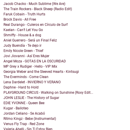
Jacob Chacko - Much Sublime (We Are)
The Train Rockers - Black Sheep (Radio Edit)
Faruk Cobain - Truth Hurts
Brock Davis - All Free
Real Durango - Culeros en Círculo de Surf
Kaelan - Can’t Let You Go
Shmiffy - House & a dog
Aniel Guerrero - Será un Final Feliz
Judy Buendía - Te dejo ir
Emily Nicole Green - Thief
Jovi Jiovanni - Así Eres Mujer
Angel Moza - GOTAS EN LA OSCURIDAD
MP Grey x Rudiger - Hello - VIP Mix
Georgia Weber and the Sleeved Hearts - Kintsugi
The Everminds - Come Clean
Lena Dardelet - INVIERNO Y VERANO
Daphne - Hard to Hold
PLAYGROUND CIRCUS - Walking on Sunshine (Roxy Edit...
JOHN LESLIE - The History of Sugar
EDIE YVONNE - Queen Bee
Kugar - Bailoteo
Jordan Celiano - Se Acabó
Ritmo Kingz - Bebe (Instrumental)
Venus Fly Trap - Red Zone
Valeria Abelli - Sin Ti Estoy Bien