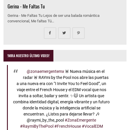
Gerina - Me Faltas Tu
Gerina - Me Faltas Tu Lejos de ser una balada romántica
convencional, Me faltas Tú…
!MIRA NUESTRO ÚLTIMO VIDEO!
@zonaemergentemx
🚨 Nueva música en el
radar 🚨 RAYmi by the Pool nos abre las puertas
a una nueva era con “I Invite You to Feel Good”, un
viaje entre el French House y el EDM vocal que nos
invita a soltar, bailar y sentir. ✨🐱 Un artista que
combina identidad digital, energía vibrante y un futuro
donde la música y la inteligencia artificial se
encuentran. ¿Listxs para dejarse llevar? 🎶
@raymi_by_the_pool
#ZonaEmergente
#RaymiByThePool
#FrenchHouse
#VocalEDM