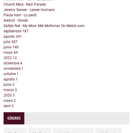
Church Mice - Rain Parade
Jeremy Serwer - Lesser Humans
Paula Hart - Lo perdí
AleXxX - Olvidé
Safety Net - My Mom Met Mothman On Match.com
septiembre
187
agosto
341
julio
287
junio
140
mayo
45
2022
12
diciembre
4
noviembre
1
octubre
1
agosto
1
junio
2
marzo
3
2020
5
mayo
2
abril
3
GÉNEROS