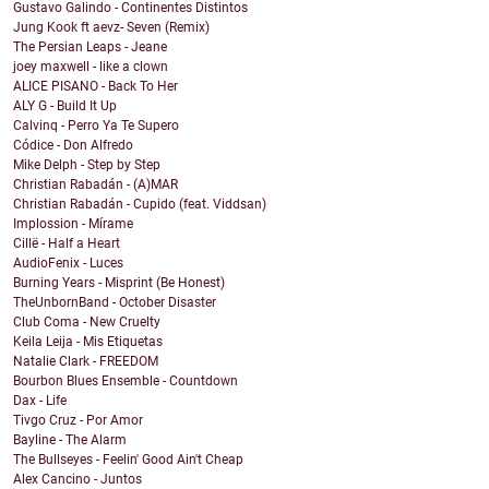
Gustavo Galindo - Continentes Distintos
Jung Kook ft aevz- Seven (Remix)
The Persian Leaps - Jeane
joey maxwell - like a clown
ALICE PISANO - Back To Her
ALY G - Build It Up
Calvinq - Perro Ya Te Supero
Códice - Don Alfredo
Mike Delph - Step by Step
Christian Rabadán - (A)MAR
Christian Rabadán - Cupido (feat. Viddsan)
Implossion - Mírame
Cillë - Half a Heart
AudioFenix - Luces
Burning Years - Misprint (Be Honest)
TheUnbornBand - October Disaster
Club Coma - New Cruelty
Keila Leija - Mis Etiquetas
Natalie Clark - FREEDOM
Bourbon Blues Ensemble - Countdown
Dax - Life
Tivgo Cruz - Por Amor
Bayline - The Alarm
The Bullseyes - Feelin' Good Ain't Cheap
Alex Cancino - Juntos