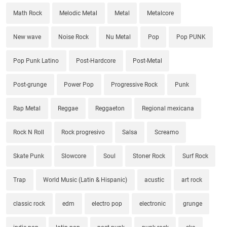
Math Rock
Melodic Metal
Metal
Metalcore
New wave
Noise Rock
Nu Metal
Pop
Pop PUNK
Pop Punk Latino
Post-Hardcore
Post-Metal
Post-grunge
Power Pop
Progressive Rock
Punk
Rap Metal
Reggae
Reggaeton
Regional mexicana
Rock N Roll
Rock progresivo
Salsa
Screamo
Skate Punk
Slowcore
Soul
Stoner Rock
Surf Rock
Trap
World Music (Latin & Hispanic)
acustic
art rock
classic rock
edm
electro pop
electronic
grunge