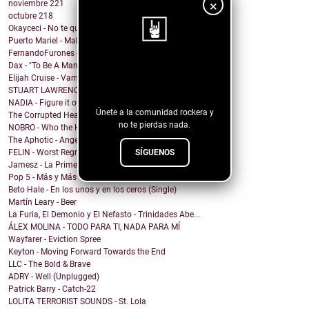
×
noviembre
221
octubre
218
Okayceci - No te quiero
Puerto Mariel - Maldito Antro
FernandoFurones - Me Vuelvo Salvaje
Dax - "To Be A Man" Ft. Darius Rucker
¡Sigue nuestro
Elijah Cruise - Vampire U
blog!
STUART LAWRENCE - ONE
NADIA - Figure it out
Únete a la comunidad rockera y
The Corrupted Hearts - We Dug a Ditch & Laid Down
no te pierdas nada.
NOBRO - Who the Hell Am I?
The Aphotic - Angel
SÍGUENOS
FELIN - Worst Regret
Jamesz - La Primera Brisa
Pop 5 - Más y Más
Beto Hale - En los unos y en los ceros (Single)
Martín Leary - Beer
La Furia, El Demonio y El Nefasto - Trinidades Abe...
ÁLEX MOLINA - TODO PARA TI, NADA PARA MÍ
Wayfarer - Eviction Spree
Keyton - Moving Forward Towards the End
LLC - The Bold & Brave
ADRY - Well (Unplugged)
Patrick Barry - Catch-22
LOLITA TERRORIST SOUNDS - St. Lola