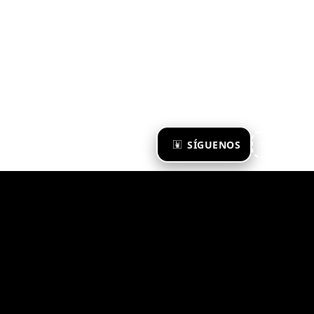
×
SÍGUENOS
Ya te sigo
Zona Emergente 2023
© ZONA EMERGENTE
TODOS LOS DERECHOS RESERVADOS