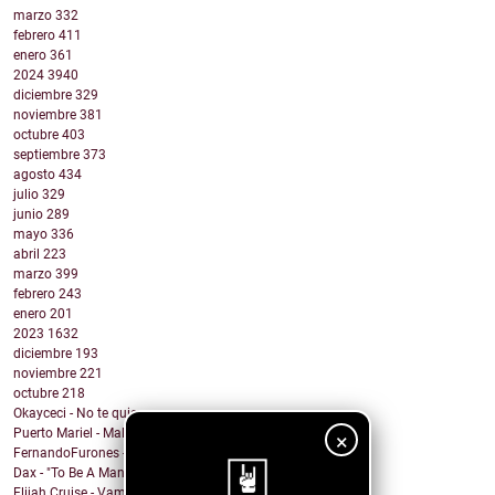
marzo
332
febrero
411
enero
361
2024
3940
diciembre
329
noviembre
381
octubre
403
septiembre
373
agosto
434
julio
329
junio
289
mayo
336
abril
223
marzo
399
febrero
243
enero
201
2023
1632
diciembre
193
noviembre
221
octubre
218
Okayceci - No te quiero
Puerto Mariel - Maldito Antro
×
FernandoFurones - Me Vuelvo Salvaje
Dax - "To Be A Man" Ft. Darius Rucker
Elijah Cruise - Vampire U