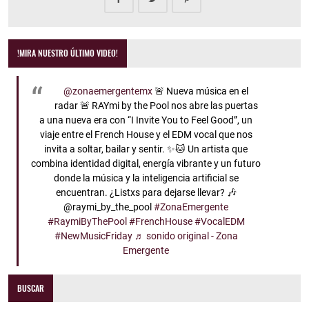
!MIRA NUESTRO ÚLTIMO VIDEO!
@zonaemergentemx
🚨 Nueva música en el
radar 🚨 RAYmi by the Pool nos abre las puertas
a una nueva era con “I Invite You to Feel Good”, un
viaje entre el French House y el EDM vocal que nos
invita a soltar, bailar y sentir. ✨🐱 Un artista que
combina identidad digital, energía vibrante y un futuro
donde la música y la inteligencia artificial se
encuentran. ¿Listxs para dejarse llevar? 🎶
@raymi_by_the_pool
#ZonaEmergente
#RaymiByThePool
#FrenchHouse
#VocalEDM
#NewMusicFriday
♬ sonido original - Zona
Emergente
BUSCAR