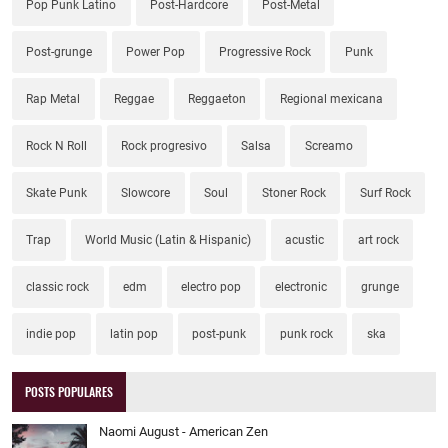
Pop Punk Latino
Post-Hardcore
Post-Metal
Post-grunge
Power Pop
Progressive Rock
Punk
Rap Metal
Reggae
Reggaeton
Regional mexicana
Rock N Roll
Rock progresivo
Salsa
Screamo
Skate Punk
Slowcore
Soul
Stoner Rock
Surf Rock
Trap
World Music (Latin & Hispanic)
acustic
art rock
classic rock
edm
electro pop
electronic
grunge
indie pop
latin pop
post-punk
punk rock
ska
POSTS POPULARES
Naomi August - American Zen