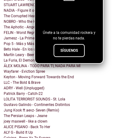
STUART LAWRENCE - ONE
NADIA - Figure it out
¡Sigue nuestro
The Corrupted Hearts - We Dug a Ditch & Laid Down
blog!
NOBRO - Who the Hell Am I?
The Aphotic - Angel
Únete a la comunidad rockera y
FELIN - Worst Regret
no te pierdas nada.
Jamesz - La Primera Brisa
Pop 5 - Más y Más
Beto Hale - En los unos y en los ceros (Single)
SÍGUENOS
Martín Leary - Beer
La Furia, El Demonio y El Nefasto - Trinidades Abe...
ÁLEX MOLINA - TODO PARA TI, NADA PARA MÍ
Wayfarer - Eviction Spree
Keyton - Moving Forward Towards the End
LLC - The Bold & Brave
ADRY - Well (Unplugged)
Patrick Barry - Catch-22
LOLITA TERRORIST SOUNDS - St. Lola
Gustavo Galindo - Continentes Distintos
Jung Kook ft aevz- Seven (Remix)
The Persian Leaps - Jeane
joey maxwell - like a clown
ALICE PISANO - Back To Her
ALY G - Build It Up