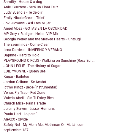
Shmiffy - House & a dog
Aniel Guerrero - Será un Final Feliz
Judy Buendía - Te dejo ir
Emily Nicole Green - Thief
Jovi Jiovanni - Así Eres Mujer
Angel Moza - GOTAS EN LA OSCURIDAD
MP Grey x Rudiger - Hello - VIP Mix
Georgia Weber and the Sleeved Hearts - Kintsugi
The Everminds - Come Clean
Lena Dardelet - INVIERNO Y VERANO
Daphne - Hard to Hold
PLAYGROUND CIRCUS - Walking on Sunshine (Roxy Edit...
JOHN LESLIE - The History of Sugar
EDIE YVONNE - Queen Bee
Kugar - Bailoteo
Jordan Celiano - Se Acabó
Ritmo Kingz - Bebe (Instrumental)
Venus Fly Trap - Red Zone
Valeria Abelli - Sin Ti Estoy Bien
Church Mice - Rain Parade
Jeremy Serwer - Lesser Humans
Paula Hart - Lo perdí
AleXxX - Olvidé
Safety Net - My Mom Met Mothman On Match.com
septiembre
187