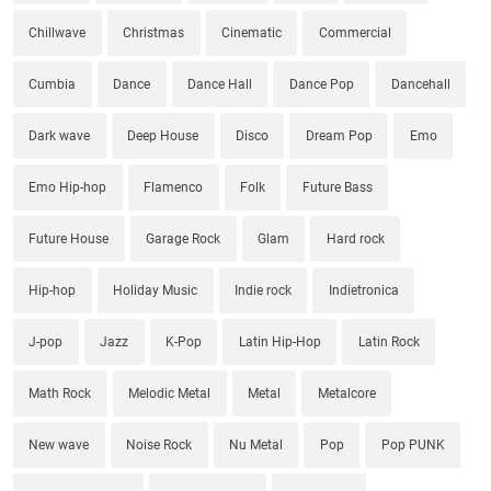
Chillwave
Christmas
Cinematic
Commercial
Cumbia
Dance
Dance Hall
Dance Pop
Dancehall
Dark wave
Deep House
Disco
Dream Pop
Emo
Emo Hip-hop
Flamenco
Folk
Future Bass
Future House
Garage Rock
Glam
Hard rock
Hip-hop
Holiday Music
Indie rock
Indietronica
J-pop
Jazz
K-Pop
Latin Hip-Hop
Latin Rock
Math Rock
Melodic Metal
Metal
Metalcore
New wave
Noise Rock
Nu Metal
Pop
Pop PUNK