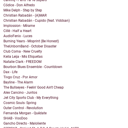
Calvinq - Perro Ya Te Supero
Códice - Don Alfredo
Mike Delph - Step by Step
Christian Rabadán - (A)MAR
Christian Rabadán - Cupido (feat. Viddsan)
Implossion - Mírame
Cillë - Half a Heart
AudioFenix - Luces
Burning Years - Misprint (Be Honest)
TheUnbornBand - October Disaster
Club Coma - New Cruelty
Keila Leija - Mis Etiquetas
Natalie Clark - FREEDOM
Bourbon Blues Ensemble - Countdown
Dax - Life
Tivgo Cruz - Por Amor
Bayline - The Alarm
The Bullseyes - Feelin' Good Ain't Cheap
Alex Cancino - Juntos
Jet City Sports Club - My Everything
Cosmic Souls- Spring
Outer Control - Revolution
Fernanda Morgan - Quédate
SHAB - VooDoo
Gancho Directo - Maloliente