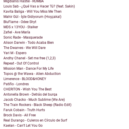
Migdianis Hastie - RUMBA
Louis Sab - ¿Qué Vas a Hacer Tú? (feat. Sakin)
Kavita Baliga - Will You Miss Me Then
Mahir Gül - İşte Gidiyorum (Hoşçakal)
BluFlame - Odee Shyt
MDS x 13YOU - Stalker
Zafiel - Ave María
Sonic Rade - Masquerade
Alison Darwin - Todo Acaba Bien
The Dwarves - We Will Dare
Yari M - Espero
Andhy Chanel - Set me free (1,2,3)
Repeat - Out Of Control
Mission Man - Dance For My Life
Topos @ the Wawa - Alien Abduction
Limerence - BLOOD&HONEY
Patiño - Londres
CHERITON - Wish You The Best
Antonella Brown - Detrás del burqa
Jacob Chacko - Much Sublime (We Are)
The Train Rockers - Black Sheep (Radio Edit)
Faruk Cobain - Truth Hurts
Brock Davis - All Free
Real Durango - Culeros en Círculo de Surf
Kaelan - Can’t Let You Go