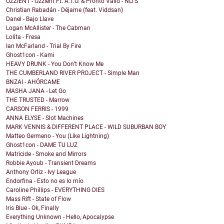
OZZIENT - Ozzient Ft. A.T.O. & Pronto Valid - NLTS
Christian Rabadán - Déjame (feat. Viddsan)
Danel - Bajo Llave
Logan McAllister - The Cabman
Lolita - Fresa
Ian McFarland - Trial By Fire
Ghost1con - Kami
HEAVY DRUNK - You Don’t Know Me
THE CUMBERLAND RIVER PROJECT - Simple Man
BNZAI - AHÓRCAME
MASHA JANA - Let Go
THE TRUSTED - Marrow
CARSON FERRIS - 1999
ANNA ELYSE - Slot Machines
MARK VENNIS & DIFFERENT PLACE - WILD SUBURBAN BOY
Matteo Germeno - You (Like Lightning)
Ghost1con - DAME TU LUZ
Matricide - Smoke and Mirrors
Robbie Ayoub - Transient Dreams
Anthony Ortiz - Ivy League
Endorfina - Esto no es lo mío
Caroline Phillips - EVERYTHING DIES
Mass Rift - State of Flow
Iris Blue - Ok, Finally
Everything Unknown - Hello, Apocalypse