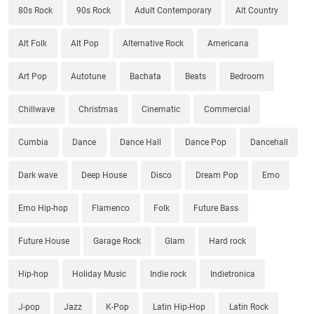
80s Rock
90s Rock
Adult Contemporary
Alt Country
Alt Folk
Alt Pop
Alternative Rock
Americana
Art Pop
Autotune
Bachata
Beats
Bedroom
Chillwave
Christmas
Cinematic
Commercial
Cumbia
Dance
Dance Hall
Dance Pop
Dancehall
Dark wave
Deep House
Disco
Dream Pop
Emo
Emo Hip-hop
Flamenco
Folk
Future Bass
Future House
Garage Rock
Glam
Hard rock
Hip-hop
Holiday Music
Indie rock
Indietronica
J-pop
Jazz
K-Pop
Latin Hip-Hop
Latin Rock