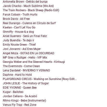
Antonella Brown - Detrás del burqa
Jacob Chacko - Much Sublime (We Are)
The Train Rockers - Black Sheep (Radio Edit)
Faruk Cobain - Truth Hurts
Brock Davis - All Free
Real Durango - Culeros en Círculo de Surf
Kaelan - Can’t Let You Go
Shmiffy - House & a dog
Aniel Guerrero - Será un Final Feliz
Judy Buendía - Te dejo ir
Emily Nicole Green - Thief
Jovi Jiovanni - Así Eres Mujer
Angel Moza - GOTAS EN LA OSCURIDAD
MP Grey x Rudiger - Hello - VIP Mix
Georgia Weber and the Sleeved Hearts - Kintsugi
The Everminds - Come Clean
Lena Dardelet - INVIERNO Y VERANO
Daphne - Hard to Hold
PLAYGROUND CIRCUS - Walking on Sunshine (Roxy Edit...
JOHN LESLIE - The History of Sugar
EDIE YVONNE - Queen Bee
Kugar - Bailoteo
Jordan Celiano - Se Acabó
Ritmo Kingz - Bebe (Instrumental)
Venus Fly Trap - Red Zone