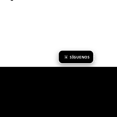
×
SÍGUENOS
Ya te sigo
Zona Emergente 2023
© ZONA EMERGENTE
TODOS LOS DERECHOS RESERVADOS