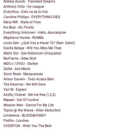
Robbie Ayoub - Transient Dreams
Anthony Ortiz - Ivy League
Endorfina - Esto no es lo mío
Caroline Phillips - EVERYTHING DIES
Mass Rift - State of Flow
Iris Blue - Ok, Finally
Everything Unknown - Hello, Apocalypse
Migdianis Hastie - RUMBA
Louis Sab - ¿Qué Vas a Hacer Tú? (feat. Sakin)
Kavita Baliga - Will You Miss Me Then
Mahir Gül - İşte Gidiyorum (Hoşçakal)
BluFlame - Odee Shyt
MDS x 13YOU - Stalker
Zafiel - Ave María
Sonic Rade - Masquerade
Alison Darwin - Todo Acaba Bien
The Dwarves - We Will Dare
Yari M - Espero
Andhy Chanel - Set me free (1,2,3)
Repeat - Out Of Control
Mission Man - Dance For My Life
Topos @ the Wawa - Alien Abduction
Limerence - BLOOD&HONEY
Patiño - Londres
CHERITON - Wish You The Best