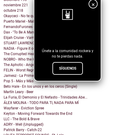
×
noviembre
221
octubre
218
Okayceci - No te quiero
Puerto Mariel - Maldito Antro
FernandoFurones - Me Vuelvo Salvaje
¡Sigue nuestro
Dax - "To Be A Man" Ft. Darius Rucker
Elijah Cruise - Vampire U
blog!
STUART LAWRENCE - ONE
NADIA - Figure it out
Únete a la comunidad rockera y
The Corrupted Hearts - We Dug a Ditch & Laid Down
no te pierdas nada.
NOBRO - Who the Hell Am I?
The Aphotic - Angel
SÍGUENOS
FELIN - Worst Regret
Jamesz - La Primera Brisa
Pop 5 - Más y Más
Beto Hale - En los unos y en los ceros (Single)
Martín Leary - Beer
La Furia, El Demonio y El Nefasto - Trinidades Abe...
ÁLEX MOLINA - TODO PARA TI, NADA PARA MÍ
Wayfarer - Eviction Spree
Keyton - Moving Forward Towards the End
LLC - The Bold & Brave
ADRY - Well (Unplugged)
Patrick Barry - Catch-22