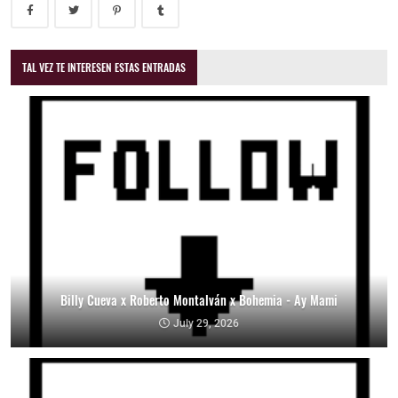
TAL VEZ TE INTERESEN ESTAS ENTRADAS
Billy Cueva x Roberto Montalván x Bohemia - Ay Mami
July 29, 2026