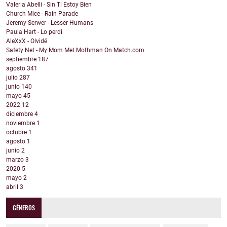
Valeria Abelli - Sin Ti Estoy Bien
Church Mice - Rain Parade
Jeremy Serwer - Lesser Humans
Paula Hart - Lo perdí
AleXxX - Olvidé
Safety Net - My Mom Met Mothman On Match.com
septiembre
187
agosto
341
julio
287
junio
140
mayo
45
2022
12
diciembre
4
noviembre
1
octubre
1
agosto
1
junio
2
marzo
3
2020
5
mayo
2
abril
3
GÉNEROS