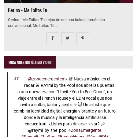
Gerina - Me Faltas Tu
Gerina - Me Faltas Tu Lejos de ser una balada romántica
convencional, Me faltas Tú…
!MIRA NUESTRO ÚLTIMO VIDEO!
@zonaemergentemx
🚨 Nueva música en el
radar 🚨 RAYmi by the Pool nos abre las puertas
a una nueva era con “I Invite You to Feel Good”, un
viaje entre el French House y el EDM vocal que nos
invita a soltar, bailar y sentir. ✨🐱 Un artista que
combina identidad digital, energía vibrante y un futuro
donde la música y la inteligencia artificial se
encuentran. ¿Listxs para dejarse llevar? 🎶
@raymi_by_the_pool
#ZonaEmergente
#RaymiByThePool
#FrenchHouse
#VocalEDM