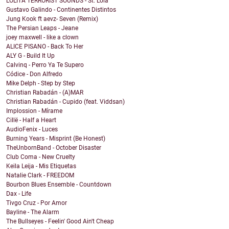
LOLITA TERRORIST SOUNDS - St. Lola
Gustavo Galindo - Continentes Distintos
Jung Kook ft aevz- Seven (Remix)
The Persian Leaps - Jeane
joey maxwell - like a clown
ALICE PISANO - Back To Her
ALY G - Build It Up
Calvinq - Perro Ya Te Supero
Códice - Don Alfredo
Mike Delph - Step by Step
Christian Rabadán - (A)MAR
Christian Rabadán - Cupido (feat. Viddsan)
Implossion - Mírame
Cillë - Half a Heart
AudioFenix - Luces
Burning Years - Misprint (Be Honest)
TheUnbornBand - October Disaster
Club Coma - New Cruelty
Keila Leija - Mis Etiquetas
Natalie Clark - FREEDOM
Bourbon Blues Ensemble - Countdown
Dax - Life
Tivgo Cruz - Por Amor
Bayline - The Alarm
The Bullseyes - Feelin' Good Ain't Cheap