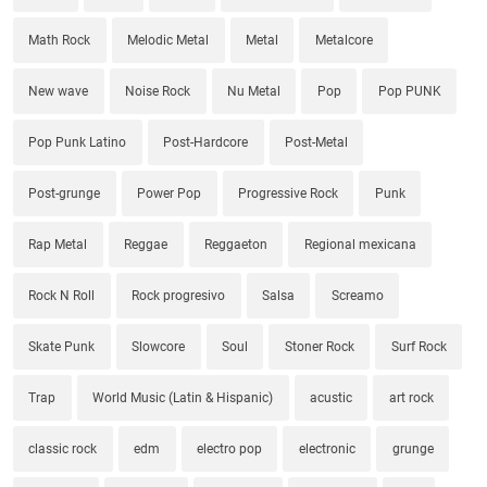
Math Rock
Melodic Metal
Metal
Metalcore
New wave
Noise Rock
Nu Metal
Pop
Pop PUNK
Pop Punk Latino
Post-Hardcore
Post-Metal
Post-grunge
Power Pop
Progressive Rock
Punk
Rap Metal
Reggae
Reggaeton
Regional mexicana
Rock N Roll
Rock progresivo
Salsa
Screamo
Skate Punk
Slowcore
Soul
Stoner Rock
Surf Rock
Trap
World Music (Latin & Hispanic)
acustic
art rock
classic rock
edm
electro pop
electronic
grunge