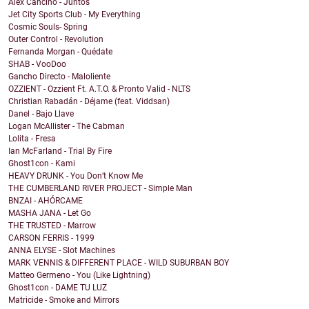
Alex Cancino - Juntos
Jet City Sports Club - My Everything
Cosmic Souls- Spring
Outer Control - Revolution
Fernanda Morgan - Quédate
SHAB - VooDoo
Gancho Directo - Maloliente
OZZIENT - Ozzient Ft. A.T.O. & Pronto Valid - NLTS
Christian Rabadán - Déjame (feat. Viddsan)
Danel - Bajo Llave
Logan McAllister - The Cabman
Lolita - Fresa
Ian McFarland - Trial By Fire
Ghost1con - Kami
HEAVY DRUNK - You Don’t Know Me
THE CUMBERLAND RIVER PROJECT - Simple Man
BNZAI - AHÓRCAME
MASHA JANA - Let Go
THE TRUSTED - Marrow
CARSON FERRIS - 1999
ANNA ELYSE - Slot Machines
MARK VENNIS & DIFFERENT PLACE - WILD SUBURBAN BOY
Matteo Germeno - You (Like Lightning)
Ghost1con - DAME TU LUZ
Matricide - Smoke and Mirrors