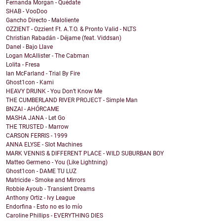
Fernanda Morgan - Quédate
SHAB - VooDoo
Gancho Directo - Maloliente
OZZIENT - Ozzient Ft. A.T.O. & Pronto Valid - NLTS
Christian Rabadán - Déjame (feat. Viddsan)
Danel - Bajo Llave
Logan McAllister - The Cabman
Lolita - Fresa
Ian McFarland - Trial By Fire
Ghost1con - Kami
HEAVY DRUNK - You Don’t Know Me
THE CUMBERLAND RIVER PROJECT - Simple Man
BNZAI - AHÓRCAME
MASHA JANA - Let Go
THE TRUSTED - Marrow
CARSON FERRIS - 1999
ANNA ELYSE - Slot Machines
MARK VENNIS & DIFFERENT PLACE - WILD SUBURBAN BOY
Matteo Germeno - You (Like Lightning)
Ghost1con - DAME TU LUZ
Matricide - Smoke and Mirrors
Robbie Ayoub - Transient Dreams
Anthony Ortiz - Ivy League
Endorfina - Esto no es lo mío
Caroline Phillips - EVERYTHING DIES