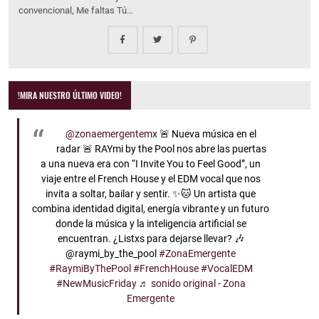
convencional, Me faltas Tú…
!MIRA NUESTRO ÚLTIMO VIDEO!
@zonaemergentemx
🚨 Nueva música en el
radar 🚨 RAYmi by the Pool nos abre las puertas
a una nueva era con “I Invite You to Feel Good”, un
viaje entre el French House y el EDM vocal que nos
invita a soltar, bailar y sentir. ✨🐱 Un artista que
combina identidad digital, energía vibrante y un futuro
donde la música y la inteligencia artificial se
encuentran. ¿Listxs para dejarse llevar? 🎶
@raymi_by_the_pool
#ZonaEmergente
#RaymiByThePool
#FrenchHouse
#VocalEDM
#NewMusicFriday
♬ sonido original - Zona
Emergente