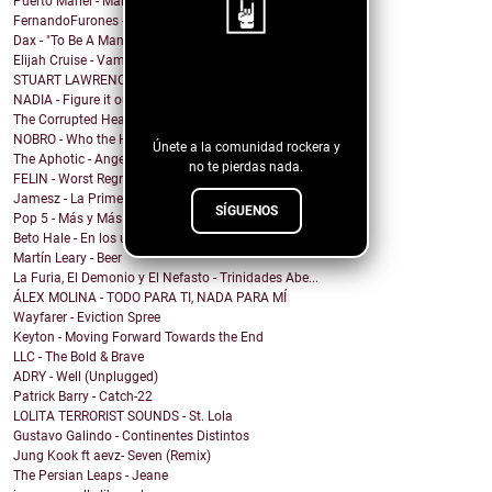
Puerto Mariel - Maldito Antro
FernandoFurones - Me Vuelvo Salvaje
Dax - "To Be A Man" Ft. Darius Rucker
Elijah Cruise - Vampire U
¡Sigue nuestro
STUART LAWRENCE - ONE
NADIA - Figure it out
blog!
The Corrupted Hearts - We Dug a Ditch & Laid Down
NOBRO - Who the Hell Am I?
Únete a la comunidad rockera y
The Aphotic - Angel
no te pierdas nada.
FELIN - Worst Regret
Jamesz - La Primera Brisa
SÍGUENOS
Pop 5 - Más y Más
Beto Hale - En los unos y en los ceros (Single)
Martín Leary - Beer
La Furia, El Demonio y El Nefasto - Trinidades Abe...
ÁLEX MOLINA - TODO PARA TI, NADA PARA MÍ
Wayfarer - Eviction Spree
Keyton - Moving Forward Towards the End
LLC - The Bold & Brave
ADRY - Well (Unplugged)
Patrick Barry - Catch-22
LOLITA TERRORIST SOUNDS - St. Lola
Gustavo Galindo - Continentes Distintos
Jung Kook ft aevz- Seven (Remix)
The Persian Leaps - Jeane