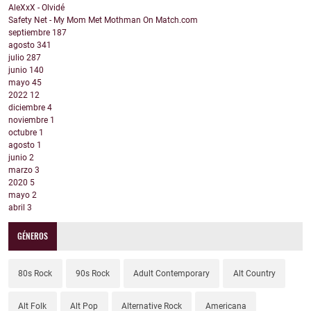
AleXxX - Olvidé
Safety Net - My Mom Met Mothman On Match.com
septiembre
187
agosto
341
julio
287
junio
140
mayo
45
2022
12
diciembre
4
noviembre
1
octubre
1
agosto
1
junio
2
marzo
3
2020
5
mayo
2
abril
3
GÉNEROS
80s Rock
90s Rock
Adult Contemporary
Alt Country
Alt Folk
Alt Pop
Alternative Rock
Americana