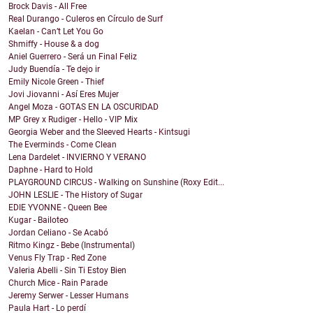
Brock Davis - All Free
Real Durango - Culeros en Círculo de Surf
Kaelan - Can’t Let You Go
Shmiffy - House & a dog
Aniel Guerrero - Será un Final Feliz
Judy Buendía - Te dejo ir
Emily Nicole Green - Thief
Jovi Jiovanni - Así Eres Mujer
Angel Moza - GOTAS EN LA OSCURIDAD
MP Grey x Rudiger - Hello - VIP Mix
Georgia Weber and the Sleeved Hearts - Kintsugi
The Everminds - Come Clean
Lena Dardelet - INVIERNO Y VERANO
Daphne - Hard to Hold
PLAYGROUND CIRCUS - Walking on Sunshine (Roxy Edit...
JOHN LESLIE - The History of Sugar
EDIE YVONNE - Queen Bee
Kugar - Bailoteo
Jordan Celiano - Se Acabó
Ritmo Kingz - Bebe (Instrumental)
Venus Fly Trap - Red Zone
Valeria Abelli - Sin Ti Estoy Bien
Church Mice - Rain Parade
Jeremy Serwer - Lesser Humans
Paula Hart - Lo perdí