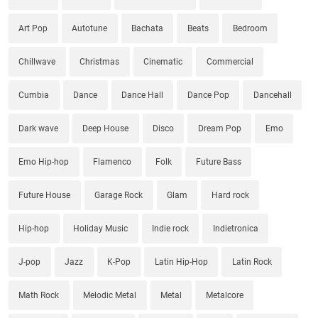
Art Pop
Autotune
Bachata
Beats
Bedroom
Chillwave
Christmas
Cinematic
Commercial
Cumbia
Dance
Dance Hall
Dance Pop
Dancehall
Dark wave
Deep House
Disco
Dream Pop
Emo
Emo Hip-hop
Flamenco
Folk
Future Bass
Future House
Garage Rock
Glam
Hard rock
Hip-hop
Holiday Music
Indie rock
Indietronica
J-pop
Jazz
K-Pop
Latin Hip-Hop
Latin Rock
Math Rock
Melodic Metal
Metal
Metalcore