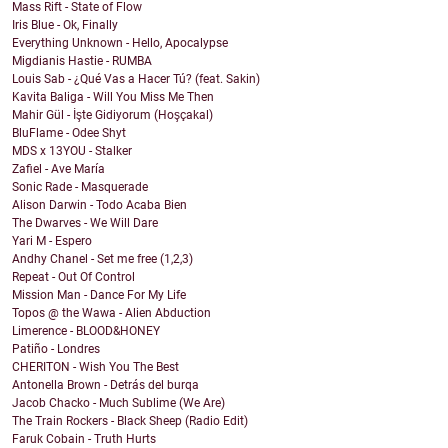
Mass Rift - State of Flow
Iris Blue - Ok, Finally
Everything Unknown - Hello, Apocalypse
Migdianis Hastie - RUMBA
Louis Sab - ¿Qué Vas a Hacer Tú? (feat. Sakin)
Kavita Baliga - Will You Miss Me Then
Mahir Gül - İşte Gidiyorum (Hoşçakal)
BluFlame - Odee Shyt
MDS x 13YOU - Stalker
Zafiel - Ave María
Sonic Rade - Masquerade
Alison Darwin - Todo Acaba Bien
The Dwarves - We Will Dare
Yari M - Espero
Andhy Chanel - Set me free (1,2,3)
Repeat - Out Of Control
Mission Man - Dance For My Life
Topos @ the Wawa - Alien Abduction
Limerence - BLOOD&HONEY
Patiño - Londres
CHERITON - Wish You The Best
Antonella Brown - Detrás del burqa
Jacob Chacko - Much Sublime (We Are)
The Train Rockers - Black Sheep (Radio Edit)
Faruk Cobain - Truth Hurts