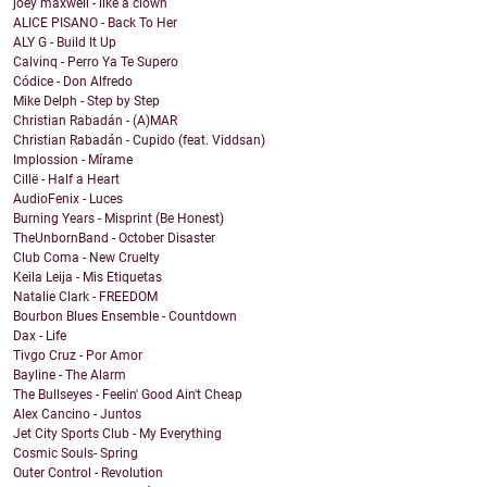
joey maxwell - like a clown
ALICE PISANO - Back To Her
ALY G - Build It Up
Calvinq - Perro Ya Te Supero
Códice - Don Alfredo
Mike Delph - Step by Step
Christian Rabadán - (A)MAR
Christian Rabadán - Cupido (feat. Viddsan)
Implossion - Mírame
Cillë - Half a Heart
AudioFenix - Luces
Burning Years - Misprint (Be Honest)
TheUnbornBand - October Disaster
Club Coma - New Cruelty
Keila Leija - Mis Etiquetas
Natalie Clark - FREEDOM
Bourbon Blues Ensemble - Countdown
Dax - Life
Tivgo Cruz - Por Amor
Bayline - The Alarm
The Bullseyes - Feelin' Good Ain't Cheap
Alex Cancino - Juntos
Jet City Sports Club - My Everything
Cosmic Souls- Spring
Outer Control - Revolution