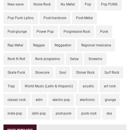
New wave
Noise Rock
Nu Metal
Pop
Pop PUNK
Pop Punk Latino
Post-Hardcore
Post-Metal
Post-grunge
Power Pop
Progressive Rock
Punk
Rap Metal
Reggae
Reggaeton
Regional mexicana
Rock N Roll
Rock progresivo
Salsa
Screamo
Skate Punk
Slowcore
Soul
Stoner Rock
Surf Rock
Trap
World Music (Latin & Hispanic)
acustic
art rock
classic rock
edm
electro pop
electronic
grunge
indie pop
latin pop
post-punk
punk rock
ska