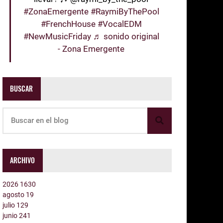
#ZonaEmergente
#RaymiByThePool
#FrenchHouse
#VocalEDM
#NewMusicFriday
♬ sonido original
- Zona Emergente
BUSCAR
ARCHIVO
2026
1630
agosto
19
julio
129
junio
241