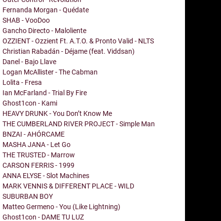
Fernanda Morgan - Quédate
SHAB - VooDoo
Gancho Directo - Maloliente
OZZIENT - Ozzient Ft. A.T.O. & Pronto Valid - NLTS
Christian Rabadán - Déjame (feat. Viddsan)
Danel - Bajo Llave
Logan McAllister - The Cabman
Lolita - Fresa
Ian McFarland - Trial By Fire
Ghost1con - Kami
HEAVY DRUNK - You Don’t Know Me
THE CUMBERLAND RIVER PROJECT - Simple Man
BNZAI - AHÓRCAME
MASHA JANA - Let Go
THE TRUSTED - Marrow
CARSON FERRIS - 1999
ANNA ELYSE - Slot Machines
MARK VENNIS & DIFFERENT PLACE - WILD
SUBURBAN BOY
Matteo Germeno - You (Like Lightning)
Ghost1con - DAME TU LUZ