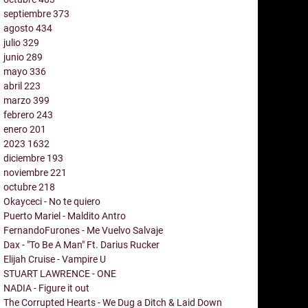
septiembre
373
agosto
434
julio
329
junio
289
mayo
336
abril
223
marzo
399
febrero
243
enero
201
2023
1632
diciembre
193
noviembre
221
octubre
218
Okayceci - No te quiero
Puerto Mariel - Maldito Antro
FernandoFurones - Me Vuelvo Salvaje
Dax - "To Be A Man" Ft. Darius Rucker
Elijah Cruise - Vampire U
STUART LAWRENCE - ONE
NADIA - Figure it out
The Corrupted Hearts - We Dug a Ditch & Laid Down