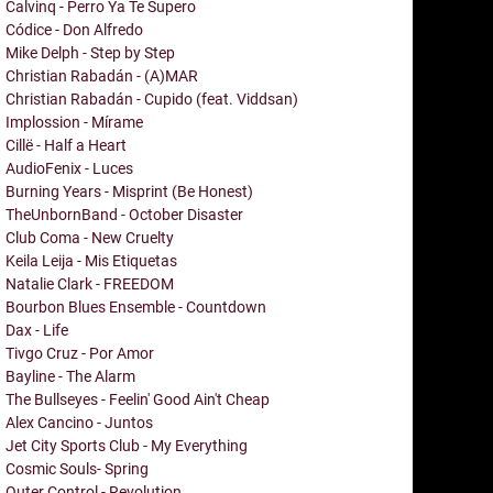
Calvinq - Perro Ya Te Supero
Códice - Don Alfredo
Mike Delph - Step by Step
Christian Rabadán - (A)MAR
Christian Rabadán - Cupido (feat. Viddsan)
Implossion - Mírame
Cillë - Half a Heart
AudioFenix - Luces
Burning Years - Misprint (Be Honest)
TheUnbornBand - October Disaster
Club Coma - New Cruelty
Keila Leija - Mis Etiquetas
Natalie Clark - FREEDOM
Bourbon Blues Ensemble - Countdown
Dax - Life
Tivgo Cruz - Por Amor
Bayline - The Alarm
The Bullseyes - Feelin' Good Ain't Cheap
Alex Cancino - Juntos
Jet City Sports Club - My Everything
Cosmic Souls- Spring
Outer Control - Revolution