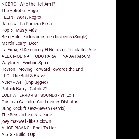
NOBRO - Who the Hell Am I?
The Aphotic - Angel
FELIN - Worst Regret
Jamesz - La Primera Brisa
Pop 5 - Más y Más
Beto Hale - En los unos y en los ceros (Single)
Martín Leary - Beer
La Furia, El Demonio y El Nefasto - Trinidades Abe...
ÁLEX MOLINA - TODO PARA TI, NADA PARA MÍ
Wayfarer - Eviction Spree
Keyton - Moving Forward Towards the End
LLC - The Bold & Brave
ADRY - Well (Unplugged)
Patrick Barry - Catch-22
LOLITA TERRORIST SOUNDS - St. Lola
Gustavo Galindo - Continentes Distintos
Jung Kook ft aevz- Seven (Remix)
The Persian Leaps - Jeane
joey maxwell - like a clown
ALICE PISANO - Back To Her
ALY G - Build It Up