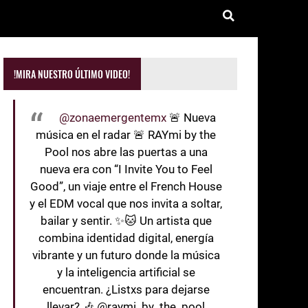
!MIRA NUESTRO ÚLTIMO VIDEO!
@zonaemergentemx
🚨 Nueva
música en el radar 🚨 RAYmi by the
Pool nos abre las puertas a una
nueva era con “I Invite You to Feel
Good”, un viaje entre el French House
y el EDM vocal que nos invita a soltar,
bailar y sentir. ✨🐱 Un artista que
combina identidad digital, energía
vibrante y un futuro donde la música
y la inteligencia artificial se
encuentran. ¿Listxs para dejarse
llevar? 🎶 @raymi_by_the_pool