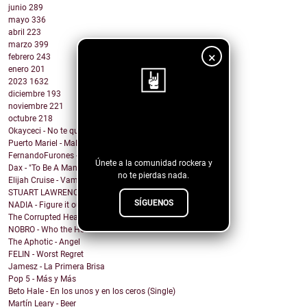
junio
289
mayo
336
abril
223
marzo
399
×
febrero
243
enero
201
2023
1632
diciembre
193
noviembre
221
octubre
218
¡Sigue nuestro
Okayceci - No te quiero
blog!
Puerto Mariel - Maldito Antro
FernandoFurones - Me Vuelvo Salvaje
Únete a la comunidad rockera y
Dax - "To Be A Man" Ft. Darius Rucker
no te pierdas nada.
Elijah Cruise - Vampire U
STUART LAWRENCE - ONE
SÍGUENOS
NADIA - Figure it out
The Corrupted Hearts - We Dug a Ditch & Laid Down
NOBRO - Who the Hell Am I?
The Aphotic - Angel
FELIN - Worst Regret
Jamesz - La Primera Brisa
Pop 5 - Más y Más
Beto Hale - En los unos y en los ceros (Single)
Martín Leary - Beer