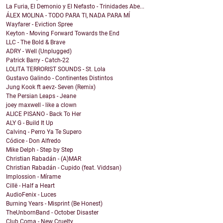
La Furia, El Demonio y El Nefasto - Trinidades Abe...
ÁLEX MOLINA - TODO PARA TI, NADA PARA MÍ
Wayfarer - Eviction Spree
Keyton - Moving Forward Towards the End
LLC - The Bold & Brave
ADRY - Well (Unplugged)
Patrick Barry - Catch-22
LOLITA TERRORIST SOUNDS - St. Lola
Gustavo Galindo - Continentes Distintos
Jung Kook ft aevz- Seven (Remix)
The Persian Leaps - Jeane
joey maxwell - like a clown
ALICE PISANO - Back To Her
ALY G - Build It Up
Calvinq - Perro Ya Te Supero
Códice - Don Alfredo
Mike Delph - Step by Step
Christian Rabadán - (A)MAR
Christian Rabadán - Cupido (feat. Viddsan)
Implossion - Mírame
Cillë - Half a Heart
AudioFenix - Luces
Burning Years - Misprint (Be Honest)
TheUnbornBand - October Disaster
Club Coma - New Cruelty