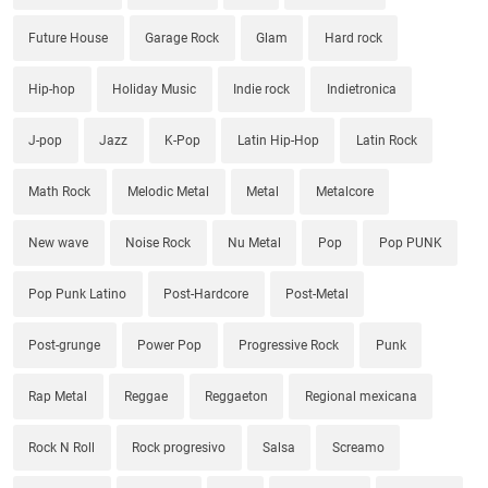
Future House
Garage Rock
Glam
Hard rock
Hip-hop
Holiday Music
Indie rock
Indietronica
J-pop
Jazz
K-Pop
Latin Hip-Hop
Latin Rock
Math Rock
Melodic Metal
Metal
Metalcore
New wave
Noise Rock
Nu Metal
Pop
Pop PUNK
Pop Punk Latino
Post-Hardcore
Post-Metal
Post-grunge
Power Pop
Progressive Rock
Punk
Rap Metal
Reggae
Reggaeton
Regional mexicana
Rock N Roll
Rock progresivo
Salsa
Screamo