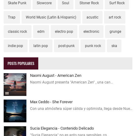
Skate Punk
Slowcore
Soul
Stoner Rock
Surf Rock
Trap
World Music (Latin & Hispanic)
acustic
art rock
classic rock
edm
electro pop
electronic
grunge
indie pop
latin pop
post-punk
punk rock
ska
POSTS POPULARES
Naomi August - American Zen
Naomi August presenta "American Zen" , una can…
Max Ceddo - She Forever
Con una atmósfera súper cálida y optimista, llega desde Nue…
Sucia Elegancia - Contenido Delicado
"Sucia Elegancia" no es apto para sensibles, co…