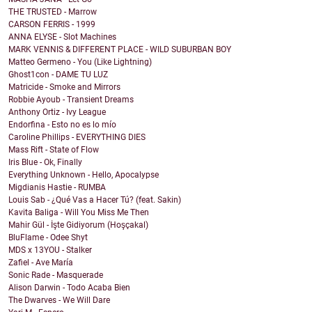
THE TRUSTED - Marrow
CARSON FERRIS - 1999
ANNA ELYSE - Slot Machines
MARK VENNIS & DIFFERENT PLACE - WILD SUBURBAN BOY
Matteo Germeno - You (Like Lightning)
Ghost1con - DAME TU LUZ
Matricide - Smoke and Mirrors
Robbie Ayoub - Transient Dreams
Anthony Ortiz - Ivy League
Endorfina - Esto no es lo mío
Caroline Phillips - EVERYTHING DIES
Mass Rift - State of Flow
Iris Blue - Ok, Finally
Everything Unknown - Hello, Apocalypse
Migdianis Hastie - RUMBA
Louis Sab - ¿Qué Vas a Hacer Tú? (feat. Sakin)
Kavita Baliga - Will You Miss Me Then
Mahir Gül - İşte Gidiyorum (Hoşçakal)
BluFlame - Odee Shyt
MDS x 13YOU - Stalker
Zafiel - Ave María
Sonic Rade - Masquerade
Alison Darwin - Todo Acaba Bien
The Dwarves - We Will Dare