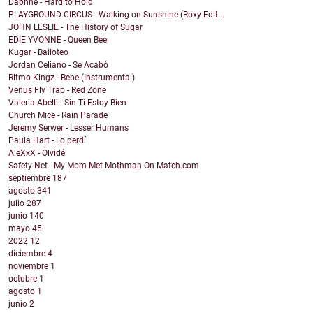
Daphne - Hard to Hold
PLAYGROUND CIRCUS - Walking on Sunshine (Roxy Edit...
JOHN LESLIE - The History of Sugar
EDIE YVONNE - Queen Bee
Kugar - Bailoteo
Jordan Celiano - Se Acabó
Ritmo Kingz - Bebe (Instrumental)
Venus Fly Trap - Red Zone
Valeria Abelli - Sin Ti Estoy Bien
Church Mice - Rain Parade
Jeremy Serwer - Lesser Humans
Paula Hart - Lo perdí
AleXxX - Olvidé
Safety Net - My Mom Met Mothman On Match.com
septiembre
187
agosto
341
julio
287
junio
140
mayo
45
2022
12
diciembre
4
noviembre
1
octubre
1
agosto
1
junio
2