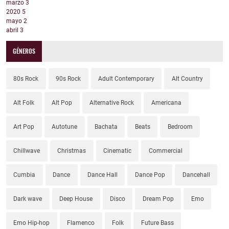
marzo
3
2020
5
mayo
2
abril
3
GÉNEROS
80s Rock
90s Rock
Adult Contemporary
Alt Country
Alt Folk
Alt Pop
Alternative Rock
Americana
Art Pop
Autotune
Bachata
Beats
Bedroom
Chillwave
Christmas
Cinematic
Commercial
Cumbia
Dance
Dance Hall
Dance Pop
Dancehall
Dark wave
Deep House
Disco
Dream Pop
Emo
Emo Hip-hop
Flamenco
Folk
Future Bass