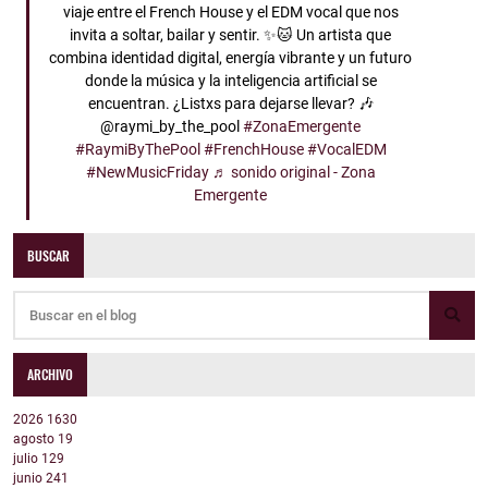
viaje entre el French House y el EDM vocal que nos
invita a soltar, bailar y sentir. ✨🐱 Un artista que
combina identidad digital, energía vibrante y un futuro
donde la música y la inteligencia artificial se
encuentran. ¿Listxs para dejarse llevar? 🎶
@raymi_by_the_pool
#ZonaEmergente
#RaymiByThePool
#FrenchHouse
#VocalEDM
#NewMusicFriday
♬ sonido original - Zona
Emergente
BUSCAR
ARCHIVO
2026
1630
agosto
19
julio
129
junio
241