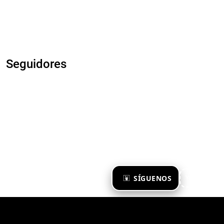
Seguidores
×
SÍGUENOS
Ya te sigo