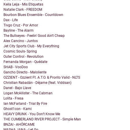
Keila Leija - Mis Etiquetas
Natalie Clark - FREEDOM
Bourbon Blues Ensemble - Countdown
Dax - Life
Tivgo Cruz - Por Amor
Bayline - The Alarm
The Bullseyes - Feelin' Good Ain't Cheap
Alex Cancino - Juntos
Jet City Sports Club - My Everything
Cosmic Souls- Spring
Outer Control - Revolution
Fernanda Morgan - Quédate
SHAB - VooDoo
Gancho Directo - Maloliente
OZZIENT - Ozzient Ft. A.T.O. & Pronto Valid - NLTS
Christian Rabadán - Déjame (feat. Viddsan)
Danel - Bajo Llave
Logan McAllister - The Cabman
Lolita - Fresa
Ian McFarland - Trial By Fire
Ghost1con - Kami
HEAVY DRUNK - You Don’t Know Me
THE CUMBERLAND RIVER PROJECT - Simple Man
BNZAI - AHÓRCAME
MASHA JANA - Let Go