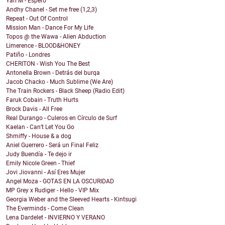
Yari M - Espero
Andhy Chanel - Set me free (1,2,3)
Repeat - Out Of Control
Mission Man - Dance For My Life
Topos @ the Wawa - Alien Abduction
Limerence - BLOOD&HONEY
Patiño - Londres
CHERITON - Wish You The Best
Antonella Brown - Detrás del burqa
Jacob Chacko - Much Sublime (We Are)
The Train Rockers - Black Sheep (Radio Edit)
Faruk Cobain - Truth Hurts
Brock Davis - All Free
Real Durango - Culeros en Círculo de Surf
Kaelan - Can’t Let You Go
Shmiffy - House & a dog
Aniel Guerrero - Será un Final Feliz
Judy Buendía - Te dejo ir
Emily Nicole Green - Thief
Jovi Jiovanni - Así Eres Mujer
Angel Moza - GOTAS EN LA OSCURIDAD
MP Grey x Rudiger - Hello - VIP Mix
Georgia Weber and the Sleeved Hearts - Kintsugi
The Everminds - Come Clean
Lena Dardelet - INVIERNO Y VERANO