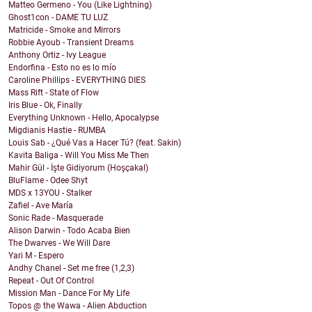
Matteo Germeno - You (Like Lightning)
Ghost1con - DAME TU LUZ
Matricide - Smoke and Mirrors
Robbie Ayoub - Transient Dreams
Anthony Ortiz - Ivy League
Endorfina - Esto no es lo mío
Caroline Phillips - EVERYTHING DIES
Mass Rift - State of Flow
Iris Blue - Ok, Finally
Everything Unknown - Hello, Apocalypse
Migdianis Hastie - RUMBA
Louis Sab - ¿Qué Vas a Hacer Tú? (feat. Sakin)
Kavita Baliga - Will You Miss Me Then
Mahir Gül - İşte Gidiyorum (Hoşçakal)
BluFlame - Odee Shyt
MDS x 13YOU - Stalker
Zafiel - Ave María
Sonic Rade - Masquerade
Alison Darwin - Todo Acaba Bien
The Dwarves - We Will Dare
Yari M - Espero
Andhy Chanel - Set me free (1,2,3)
Repeat - Out Of Control
Mission Man - Dance For My Life
Topos @ the Wawa - Alien Abduction