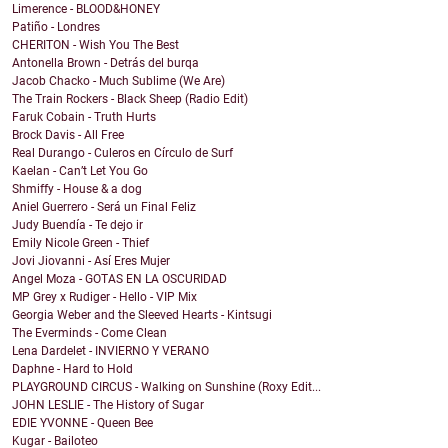
Limerence - BLOOD&HONEY
Patiño - Londres
CHERITON - Wish You The Best
Antonella Brown - Detrás del burqa
Jacob Chacko - Much Sublime (We Are)
The Train Rockers - Black Sheep (Radio Edit)
Faruk Cobain - Truth Hurts
Brock Davis - All Free
Real Durango - Culeros en Círculo de Surf
Kaelan - Can’t Let You Go
Shmiffy - House & a dog
Aniel Guerrero - Será un Final Feliz
Judy Buendía - Te dejo ir
Emily Nicole Green - Thief
Jovi Jiovanni - Así Eres Mujer
Angel Moza - GOTAS EN LA OSCURIDAD
MP Grey x Rudiger - Hello - VIP Mix
Georgia Weber and the Sleeved Hearts - Kintsugi
The Everminds - Come Clean
Lena Dardelet - INVIERNO Y VERANO
Daphne - Hard to Hold
PLAYGROUND CIRCUS - Walking on Sunshine (Roxy Edit...
JOHN LESLIE - The History of Sugar
EDIE YVONNE - Queen Bee
Kugar - Bailoteo