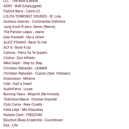
LLC - The Bold & Brave
ADRY - Well (Unplugged)
Patrick Barry - Catch-22
LOLITA TERRORIST SOUNDS - St. Lola
Gustavo Galindo - Continentes Distintos
Jung Kook ft aevz- Seven (Remix)
The Persian Leaps - Jeane
joey maxwell - like a clown
ALICE PISANO - Back To Her
ALY G - Build It Up
Calvinq - Perro Ya Te Supero
Códice - Don Alfredo
Mike Delph - Step by Step
Christian Rabadán - (A)MAR
Christian Rabadán - Cupido (feat. Viddsan)
Implossion - Mírame
Cillë - Half a Heart
AudioFenix - Luces
Burning Years - Misprint (Be Honest)
TheUnbornBand - October Disaster
Club Coma - New Cruelty
Keila Leija - Mis Etiquetas
Natalie Clark - FREEDOM
Bourbon Blues Ensemble - Countdown
Dax - Life