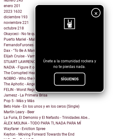
febrero
243
enero
201
2023
1632
×
diciembre
193
noviembre
221
octubre
218
Okayceci - No te quiero
Puerto Mariel - Maldito Antro
¡Sigue nuestro
FernandoFurones - Me Vuelvo Salvaje
blog!
Dax - "To Be A Man" Ft. Darius Rucker
Elijah Cruise - Vampire U
Únete a la comunidad rockera y
STUART LAWRENCE - ONE
no te pierdas nada.
NADIA - Figure it out
The Corrupted Hearts - We Dug a Ditch & Laid Down
NOBRO - Who the Hell Am I?
SÍGUENOS
The Aphotic - Angel
FELIN - Worst Regret
Jamesz - La Primera Brisa
Pop 5 - Más y Más
Beto Hale - En los unos y en los ceros (Single)
Martín Leary - Beer
La Furia, El Demonio y El Nefasto - Trinidades Abe...
ÁLEX MOLINA - TODO PARA TI, NADA PARA MÍ
Wayfarer - Eviction Spree
Keyton - Moving Forward Towards the End