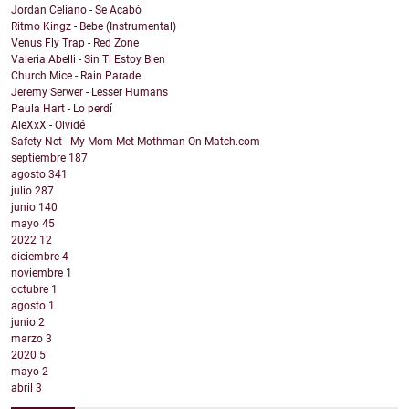
Jordan Celiano - Se Acabó
Ritmo Kingz - Bebe (Instrumental)
Venus Fly Trap - Red Zone
Valeria Abelli - Sin Ti Estoy Bien
Church Mice - Rain Parade
Jeremy Serwer - Lesser Humans
Paula Hart - Lo perdí
AleXxX - Olvidé
Safety Net - My Mom Met Mothman On Match.com
septiembre
187
agosto
341
julio
287
junio
140
mayo
45
2022
12
diciembre
4
noviembre
1
octubre
1
agosto
1
junio
2
marzo
3
2020
5
mayo
2
abril
3