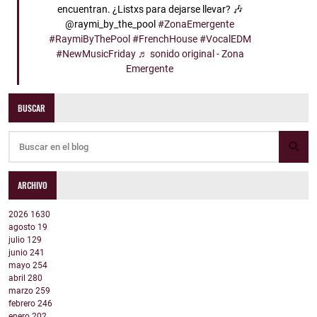
encuentran. ¿Listxs para dejarse llevar? 🎶
@raymi_by_the_pool
#ZonaEmergente
#RaymiByThePool
#FrenchHouse
#VocalEDM
#NewMusicFriday
♬ sonido original - Zona
Emergente
BUSCAR
ARCHIVO
2026
1630
agosto
19
julio
129
junio
241
mayo
254
abril
280
marzo
259
febrero
246
enero
202