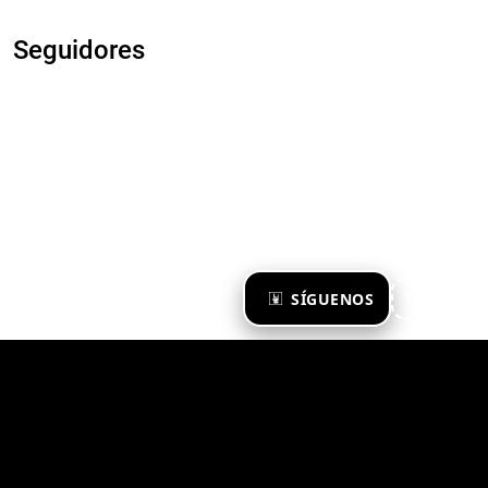
Seguidores
×
SÍGUENOS
Ya te sigo