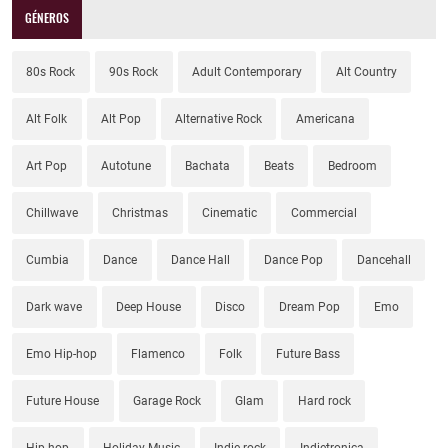
GÉNEROS
80s Rock
90s Rock
Adult Contemporary
Alt Country
Alt Folk
Alt Pop
Alternative Rock
Americana
Art Pop
Autotune
Bachata
Beats
Bedroom
Chillwave
Christmas
Cinematic
Commercial
Cumbia
Dance
Dance Hall
Dance Pop
Dancehall
Dark wave
Deep House
Disco
Dream Pop
Emo
Emo Hip-hop
Flamenco
Folk
Future Bass
Future House
Garage Rock
Glam
Hard rock
Hip-hop
Holiday Music
Indie rock
Indietronica