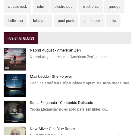
classic rock
edm
electro pop
electronic
grunge
indie pop
latin pop
post-punk
punk rock
ska
POSTS POPULARES
Naomi August - American Zen
Naomi August presenta "American Zen" , una can…
Max Ceddo - She Forever
Con una atmósfera súper cálida y optimista, llega desde Nue…
Sucia Elegancia - Contenido Delicado
"Sucia Elegancia" no es apto para sensibles, co…
New Silver Girl: Blue Room