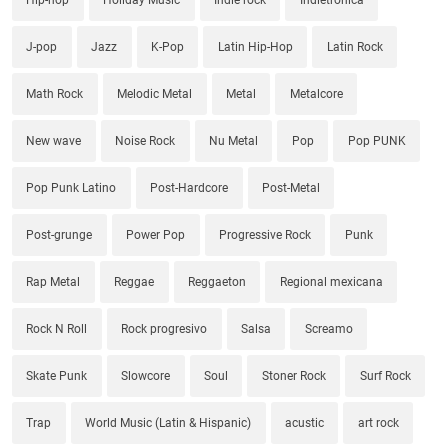
J-pop
Jazz
K-Pop
Latin Hip-Hop
Latin Rock
Math Rock
Melodic Metal
Metal
Metalcore
New wave
Noise Rock
Nu Metal
Pop
Pop PUNK
Pop Punk Latino
Post-Hardcore
Post-Metal
Post-grunge
Power Pop
Progressive Rock
Punk
Rap Metal
Reggae
Reggaeton
Regional mexicana
Rock N Roll
Rock progresivo
Salsa
Screamo
Skate Punk
Slowcore
Soul
Stoner Rock
Surf Rock
Trap
World Music (Latin & Hispanic)
acustic
art rock