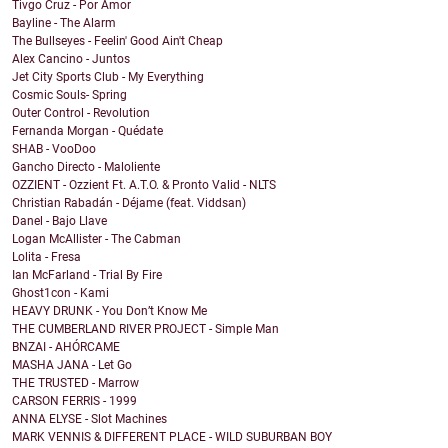
Tivgo Cruz - Por Amor
Bayline - The Alarm
The Bullseyes - Feelin' Good Ain't Cheap
Alex Cancino - Juntos
Jet City Sports Club - My Everything
Cosmic Souls- Spring
Outer Control - Revolution
Fernanda Morgan - Quédate
SHAB - VooDoo
Gancho Directo - Maloliente
OZZIENT - Ozzient Ft. A.T.O. & Pronto Valid - NLTS
Christian Rabadán - Déjame (feat. Viddsan)
Danel - Bajo Llave
Logan McAllister - The Cabman
Lolita - Fresa
Ian McFarland - Trial By Fire
Ghost1con - Kami
HEAVY DRUNK - You Don’t Know Me
THE CUMBERLAND RIVER PROJECT - Simple Man
BNZAI - AHÓRCAME
MASHA JANA - Let Go
THE TRUSTED - Marrow
CARSON FERRIS - 1999
ANNA ELYSE - Slot Machines
MARK VENNIS & DIFFERENT PLACE - WILD SUBURBAN BOY