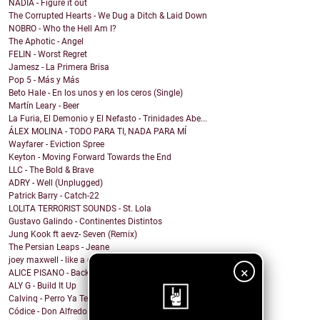
NADIA - Figure it out
The Corrupted Hearts - We Dug a Ditch & Laid Down
NOBRO - Who the Hell Am I?
The Aphotic - Angel
FELIN - Worst Regret
Jamesz - La Primera Brisa
Pop 5 - Más y Más
Beto Hale - En los unos y en los ceros (Single)
Martín Leary - Beer
La Furia, El Demonio y El Nefasto - Trinidades Abe...
ÁLEX MOLINA - TODO PARA TI, NADA PARA MÍ
Wayfarer - Eviction Spree
Keyton - Moving Forward Towards the End
LLC - The Bold & Brave
ADRY - Well (Unplugged)
Patrick Barry - Catch-22
LOLITA TERRORIST SOUNDS - St. Lola
Gustavo Galindo - Continentes Distintos
Jung Kook ft aevz- Seven (Remix)
The Persian Leaps - Jeane
joey maxwell - like a clown
×
ALICE PISANO - Back To Her
ALY G - Build It Up
Calvinq - Perro Ya Te Supero
Códice - Don Alfredo