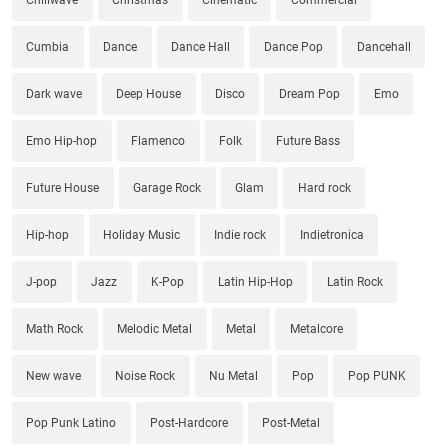
Cumbia
Dance
Dance Hall
Dance Pop
Dancehall
Dark wave
Deep House
Disco
Dream Pop
Emo
Emo Hip-hop
Flamenco
Folk
Future Bass
Future House
Garage Rock
Glam
Hard rock
Hip-hop
Holiday Music
Indie rock
Indietronica
J-pop
Jazz
K-Pop
Latin Hip-Hop
Latin Rock
Math Rock
Melodic Metal
Metal
Metalcore
New wave
Noise Rock
Nu Metal
Pop
Pop PUNK
Pop Punk Latino
Post-Hardcore
Post-Metal