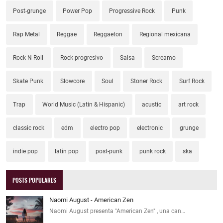
Post-grunge
Power Pop
Progressive Rock
Punk
Rap Metal
Reggae
Reggaeton
Regional mexicana
Rock N Roll
Rock progresivo
Salsa
Screamo
Skate Punk
Slowcore
Soul
Stoner Rock
Surf Rock
Trap
World Music (Latin & Hispanic)
acustic
art rock
classic rock
edm
electro pop
electronic
grunge
indie pop
latin pop
post-punk
punk rock
ska
POSTS POPULARES
Naomi August - American Zen
Naomi August presenta "American Zen" , una can…