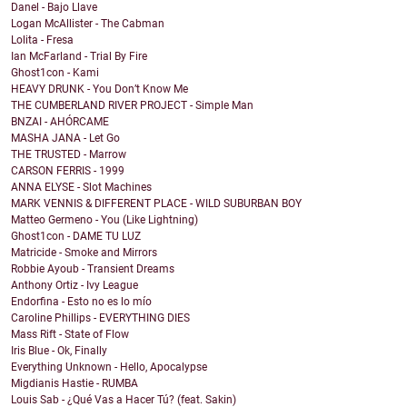
Danel - Bajo Llave
Logan McAllister - The Cabman
Lolita - Fresa
Ian McFarland - Trial By Fire
Ghost1con - Kami
HEAVY DRUNK - You Don’t Know Me
THE CUMBERLAND RIVER PROJECT - Simple Man
BNZAI - AHÓRCAME
MASHA JANA - Let Go
THE TRUSTED - Marrow
CARSON FERRIS - 1999
ANNA ELYSE - Slot Machines
MARK VENNIS & DIFFERENT PLACE - WILD SUBURBAN BOY
Matteo Germeno - You (Like Lightning)
Ghost1con - DAME TU LUZ
Matricide - Smoke and Mirrors
Robbie Ayoub - Transient Dreams
Anthony Ortiz - Ivy League
Endorfina - Esto no es lo mío
Caroline Phillips - EVERYTHING DIES
Mass Rift - State of Flow
Iris Blue - Ok, Finally
Everything Unknown - Hello, Apocalypse
Migdianis Hastie - RUMBA
Louis Sab - ¿Qué Vas a Hacer Tú? (feat. Sakin)