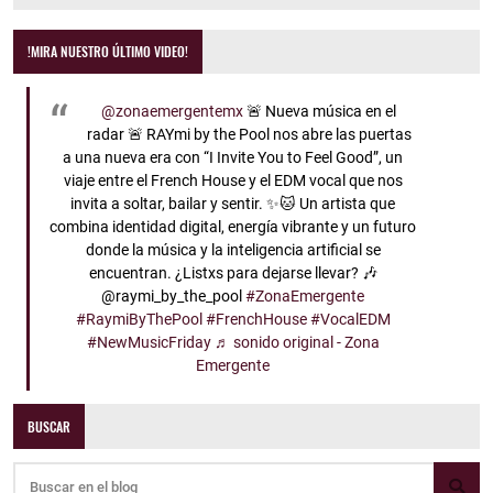
!MIRA NUESTRO ÚLTIMO VIDEO!
@zonaemergentemx
🚨 Nueva música en el
radar 🚨 RAYmi by the Pool nos abre las puertas
a una nueva era con “I Invite You to Feel Good”, un
viaje entre el French House y el EDM vocal que nos
invita a soltar, bailar y sentir. ✨🐱 Un artista que
combina identidad digital, energía vibrante y un futuro
donde la música y la inteligencia artificial se
encuentran. ¿Listxs para dejarse llevar? 🎶
@raymi_by_the_pool
#ZonaEmergente
#RaymiByThePool
#FrenchHouse
#VocalEDM
#NewMusicFriday
♬ sonido original - Zona
Emergente
BUSCAR