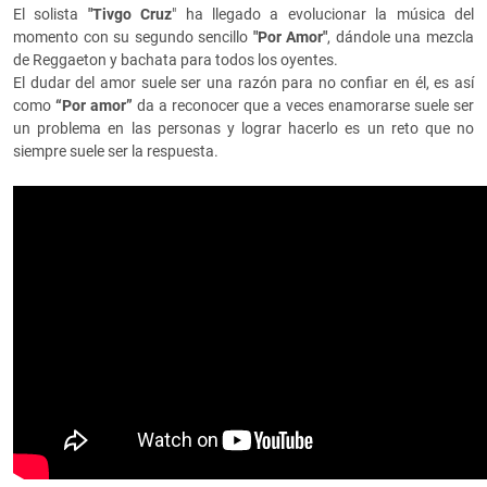
El solista
"Tivgo Cruz
" ha llegado a evolucionar la música del
momento con su segundo sencillo
"Por Amor"
, dándole una mezcla
de Reggaeton y bachata para todos los oyentes.
El dudar del amor suele ser una razón para no confiar en él, es así
como
“Por amor”
da a reconocer que a veces enamorarse suele ser
un problema en las personas y lograr hacerlo es un reto que no
siempre suele ser la respuesta.