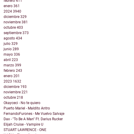
febrero
411
enero
361
2024
3940
diciembre
329
noviembre
381
octubre
403
septiembre
373
agosto
434
julio
329
junio
289
mayo
336
abril
223
marzo
399
febrero
243
enero
201
2023
1632
diciembre
193
noviembre
221
octubre
218
Okayceci - No te quiero
Puerto Mariel - Maldito Antro
FernandoFurones - Me Vuelvo Salvaje
Dax - "To Be A Man" Ft. Darius Rucker
Elijah Cruise - Vampire U
STUART LAWRENCE - ONE