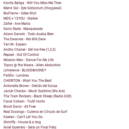
Kavita Baliga - Will You Miss Me Then
Mahir Gül - İşte Gidiyorum (Hoşçakal)
BluFlame - Odee Shyt
MDS x 13YOU - Stalker
Zafiel - Ave María
Sonic Rade - Masquerade
Alison Darwin - Todo Acaba Bien
The Dwarves - We Will Dare
Yari M - Espero
Andhy Chanel - Set me free (1,2,3)
Repeat - Out Of Control
Mission Man - Dance For My Life
Topos @ the Wawa - Alien Abduction
Limerence - BLOOD&HONEY
Patiño - Londres
CHERITON - Wish You The Best
Antonella Brown - Detrás del burqa
Jacob Chacko - Much Sublime (We Are)
The Train Rockers - Black Sheep (Radio Edit)
Faruk Cobain - Truth Hurts
Brock Davis - All Free
Real Durango - Culeros en Círculo de Surf
Kaelan - Can’t Let You Go
Shmiffy - House & a dog
Aniel Guerrero - Será un Final Feliz