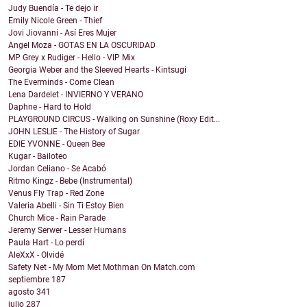
Judy Buendía - Te dejo ir
Emily Nicole Green - Thief
Jovi Jiovanni - Así Eres Mujer
Angel Moza - GOTAS EN LA OSCURIDAD
MP Grey x Rudiger - Hello - VIP Mix
Georgia Weber and the Sleeved Hearts - Kintsugi
The Everminds - Come Clean
Lena Dardelet - INVIERNO Y VERANO
Daphne - Hard to Hold
PLAYGROUND CIRCUS - Walking on Sunshine (Roxy Edit...
JOHN LESLIE - The History of Sugar
EDIE YVONNE - Queen Bee
Kugar - Bailoteo
Jordan Celiano - Se Acabó
Ritmo Kingz - Bebe (Instrumental)
Venus Fly Trap - Red Zone
Valeria Abelli - Sin Ti Estoy Bien
Church Mice - Rain Parade
Jeremy Serwer - Lesser Humans
Paula Hart - Lo perdí
AleXxX - Olvidé
Safety Net - My Mom Met Mothman On Match.com
septiembre
187
agosto
341
julio
287