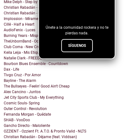
Mike Delph - Step by Step
¡Sigue nuestro
Christian Rabadán - (A)MAR
Christian Rabadán - Cupido (feat. Viddsan)
blog!
Implossion - Mírame
Cillë - Half a Heart
Únete a la comunidad rockera y no te
AudioFenix - Luces
pierdas nada.
Burning Years - Misprint (Be Honest)
TheUnbornBand - October Disaster
SÍGUENOS
Club Coma - New Cruelty
Keila Leija - Mis Etiquetas
Natalie Clark - FREEDOM
Bourbon Blues Ensemble - Countdown
Dax - Life
Tivgo Cruz - Por Amor
Bayline - The Alarm
The Bullseyes - Feelin' Good Ain't Cheap
Alex Cancino - Juntos
Jet City Sports Club - My Everything
Cosmic Souls- Spring
Outer Control - Revolution
Fernanda Morgan - Quédate
SHAB - VooDoo
Gancho Directo - Maloliente
OZZIENT - Ozzient Ft. A.T.O. & Pronto Valid - NLTS
Christian Rabadán - Déjame (feat. Viddsan)