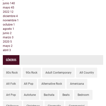
junio
140
mayo
45
2022
12
diciembre
4
noviembre
1
octubre
1
agosto
1
junio
2
marzo
3
2020
5
mayo
2
abril
3
GÉNEROS
80s Rock
90s Rock
Adult Contemporary
Alt Country
Alt Folk
Alt Pop
Alternative Rock
Americana
Art Pop
Autotune
Bachata
Beats
Bedroom
Chillwave
Christmas
Cinematic
Commercial