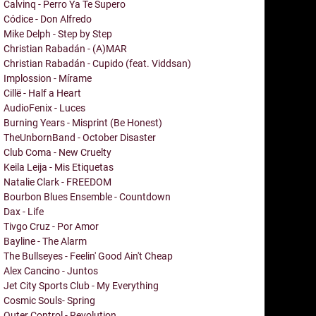
Calvinq - Perro Ya Te Supero
Códice - Don Alfredo
Mike Delph - Step by Step
Christian Rabadán - (A)MAR
Christian Rabadán - Cupido (feat. Viddsan)
Implossion - Mírame
Cillë - Half a Heart
AudioFenix - Luces
Burning Years - Misprint (Be Honest)
TheUnbornBand - October Disaster
Club Coma - New Cruelty
Keila Leija - Mis Etiquetas
Natalie Clark - FREEDOM
Bourbon Blues Ensemble - Countdown
Dax - Life
Tivgo Cruz - Por Amor
Bayline - The Alarm
The Bullseyes - Feelin' Good Ain't Cheap
Alex Cancino - Juntos
Jet City Sports Club - My Everything
Cosmic Souls- Spring
Outer Control - Revolution