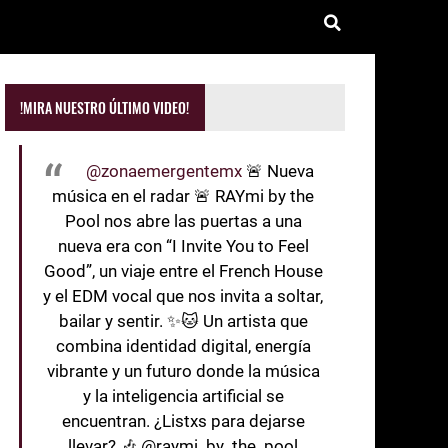
!MIRA NUESTRO ÚLTIMO VIDEO!
@zonaemergentemx
🚨 Nueva
música en el radar 🚨 RAYmi by the
Pool nos abre las puertas a una
nueva era con “I Invite You to Feel
Good”, un viaje entre el French House
y el EDM vocal que nos invita a soltar,
bailar y sentir. ✨🐱 Un artista que
combina identidad digital, energía
vibrante y un futuro donde la música
y la inteligencia artificial se
encuentran. ¿Listxs para dejarse
llevar? 🎶 @raymi_by_the_pool