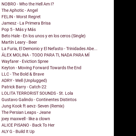
NOBRO - Who the Hell Am I?
The Aphotic - Angel
FELIN - Worst Regret
Jamesz - La Primera Brisa
Pop 5 - Más y Más
Beto Hale - En los unos y en los ceros (Single)
Martín Leary - Beer
La Furia, El Demonio y El Nefasto - Trinidades Abe...
ÁLEX MOLINA - TODO PARA TI, NADA PARA MÍ
Wayfarer - Eviction Spree
Keyton - Moving Forward Towards the End
LLC - The Bold & Brave
ADRY - Well (Unplugged)
Patrick Barry - Catch-22
LOLITA TERRORIST SOUNDS - St. Lola
Gustavo Galindo - Continentes Distintos
Jung Kook ft aevz- Seven (Remix)
The Persian Leaps - Jeane
joey maxwell - like a clown
ALICE PISANO - Back To Her
ALY G - Build It Up