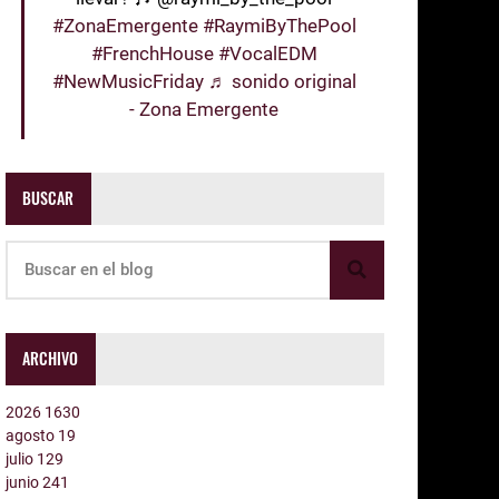
#ZonaEmergente
#RaymiByThePool
#FrenchHouse
#VocalEDM
#NewMusicFriday
♬ sonido original
- Zona Emergente
BUSCAR
ARCHIVO
2026
1630
agosto
19
julio
129
junio
241