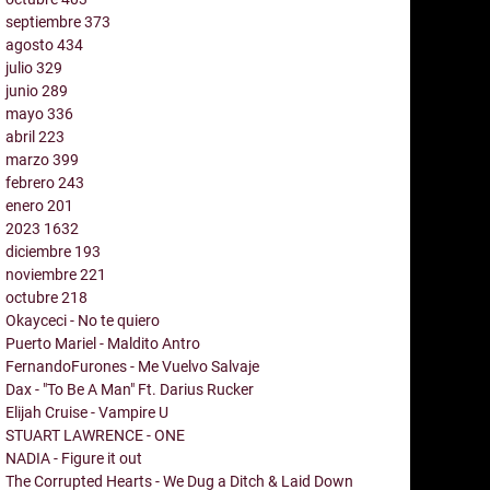
septiembre
373
agosto
434
julio
329
junio
289
mayo
336
abril
223
marzo
399
febrero
243
enero
201
2023
1632
diciembre
193
noviembre
221
octubre
218
Okayceci - No te quiero
Puerto Mariel - Maldito Antro
FernandoFurones - Me Vuelvo Salvaje
Dax - "To Be A Man" Ft. Darius Rucker
Elijah Cruise - Vampire U
STUART LAWRENCE - ONE
NADIA - Figure it out
The Corrupted Hearts - We Dug a Ditch & Laid Down