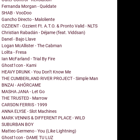
Fernanda Morgan - Quédate
SHAB - VooDoo
Gancho Directo - Maloliente
OZZIENT - Ozzient Ft. A.T.O. & Pronto Valid - NLTS
Christian Rabadán - Déjame (feat. Viddsan)
Danel - Bajo Llave
Logan McAllister - The Cabman
Lolita - Fresa
Ian McFarland - Trial By Fire
Ghost1con - Kami
HEAVY DRUNK - You Don’t Know Me
THE CUMBERLAND RIVER PROJECT - Simple Man
BNZAI - AHÓRCAME
MASHA JANA - Let Go
THE TRUSTED - Marrow
CARSON FERRIS - 1999
ANNA ELYSE - Slot Machines
MARK VENNIS & DIFFERENT PLACE - WILD
SUBURBAN BOY
Matteo Germeno - You (Like Lightning)
Ghost1con - DAME TU LUZ