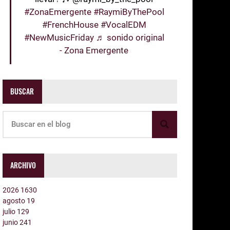
#ZonaEmergente
#RaymiByThePool
#FrenchHouse
#VocalEDM
#NewMusicFriday
♬ sonido original
- Zona Emergente
BUSCAR
ARCHIVO
2026
1630
agosto
19
julio
129
junio
241