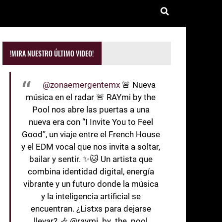
!MIRA NUESTRO ÚLTIMO VIDEO!
@zonaemergentemx
🚨 Nueva
música en el radar 🚨 RAYmi by the
Pool nos abre las puertas a una
nueva era con “I Invite You to Feel
Good”, un viaje entre el French House
y el EDM vocal que nos invita a soltar,
bailar y sentir. ✨🐱 Un artista que
combina identidad digital, energía
vibrante y un futuro donde la música
y la inteligencia artificial se
encuentran. ¿Listxs para dejarse
llevar? 🎶 @raymi_by_the_pool