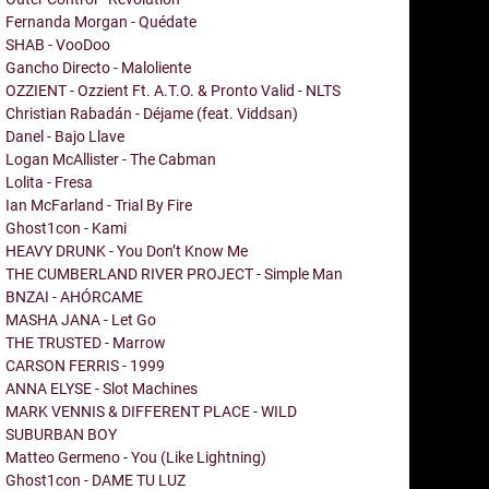
Fernanda Morgan - Quédate
SHAB - VooDoo
Gancho Directo - Maloliente
OZZIENT - Ozzient Ft. A.T.O. & Pronto Valid - NLTS
Christian Rabadán - Déjame (feat. Viddsan)
Danel - Bajo Llave
Logan McAllister - The Cabman
Lolita - Fresa
Ian McFarland - Trial By Fire
Ghost1con - Kami
HEAVY DRUNK - You Don’t Know Me
THE CUMBERLAND RIVER PROJECT - Simple Man
BNZAI - AHÓRCAME
MASHA JANA - Let Go
THE TRUSTED - Marrow
CARSON FERRIS - 1999
ANNA ELYSE - Slot Machines
MARK VENNIS & DIFFERENT PLACE - WILD
SUBURBAN BOY
Matteo Germeno - You (Like Lightning)
Ghost1con - DAME TU LUZ