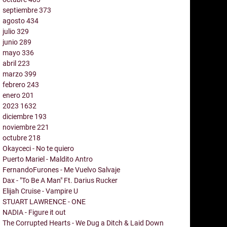
septiembre
373
agosto
434
julio
329
junio
289
mayo
336
abril
223
marzo
399
febrero
243
enero
201
2023
1632
diciembre
193
noviembre
221
octubre
218
Okayceci - No te quiero
Puerto Mariel - Maldito Antro
FernandoFurones - Me Vuelvo Salvaje
Dax - "To Be A Man" Ft. Darius Rucker
Elijah Cruise - Vampire U
STUART LAWRENCE - ONE
NADIA - Figure it out
The Corrupted Hearts - We Dug a Ditch & Laid Down