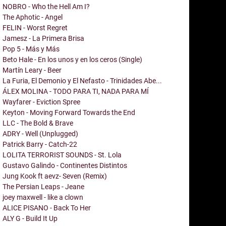
NOBRO - Who the Hell Am I?
The Aphotic - Angel
FELIN - Worst Regret
Jamesz - La Primera Brisa
Pop 5 - Más y Más
Beto Hale - En los unos y en los ceros (Single)
Martín Leary - Beer
La Furia, El Demonio y El Nefasto - Trinidades Abe...
ÁLEX MOLINA - TODO PARA TI, NADA PARA MÍ
Wayfarer - Eviction Spree
Keyton - Moving Forward Towards the End
LLC - The Bold & Brave
ADRY - Well (Unplugged)
Patrick Barry - Catch-22
LOLITA TERRORIST SOUNDS - St. Lola
Gustavo Galindo - Continentes Distintos
Jung Kook ft aevz- Seven (Remix)
The Persian Leaps - Jeane
joey maxwell - like a clown
ALICE PISANO - Back To Her
ALY G - Build It Up