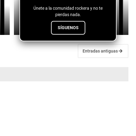
M4TR - In It To Win It (AJ Solaris World Cup
Únete a la comunidad rockera y no te
Extended Remix)
pierdas nada.
July 10, 2026
SÍGUENOS
Entradas antiguas