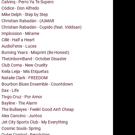
Calvinq - Perro Ya Te Supero
Códice - Don Alfredo
Mike Delph - Step by Step
Christian Rabadán - (A)MAR
Christian Rabadán - Cupido (feat. Viddsan)
Implossion - Mírame
Cillë - Half a Heart
AudioFenix - Luces
Burning Years - Misprint (Be Honest)
TheUnbornBand - October Disaster
Club Coma - New Cruelty
Keila Leija - Mis Etiquetas
Natalie Clark - FREEDOM
Bourbon Blues Ensemble - Countdown
Dax - Life
Tivgo Cruz - Por Amor
Bayline - The Alarm
The Bullseyes - Feelin' Good Ain't Cheap
Alex Cancino - Juntos
Jet City Sports Club - My Everything
Cosmic Souls- Spring
Outer Control - Revolution