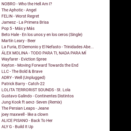
NOBRO - Who the Hell Am I?
The Aphotic - Angel
FELIN - Worst Regret
Jamesz - La Primera Brisa
Pop 5 - Más y Más
Beto Hale - En los unos y en los ceros (Single)
Martín Leary - Beer
La Furia, El Demonio y El Nefasto - Trinidades Abe...
ÁLEX MOLINA - TODO PARA TI, NADA PARA MÍ
Wayfarer - Eviction Spree
Keyton - Moving Forward Towards the End
LLC - The Bold & Brave
ADRY - Well (Unplugged)
Patrick Barry - Catch-22
LOLITA TERRORIST SOUNDS - St. Lola
Gustavo Galindo - Continentes Distintos
Jung Kook ft aevz- Seven (Remix)
The Persian Leaps - Jeane
joey maxwell - like a clown
ALICE PISANO - Back To Her
ALY G - Build It Up