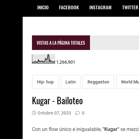
INICIO
FACEBOOK
INSTAGRAM
TWITTER
VISTAS A LA PÁGINA TOTALES
1,266,901
Hip- hop
Latin
Reggaeton
World Mu
Kugar - Bailoteo
Octubre 07, 2023
0
Con un flow único e inigualable,
"Kugar"
se mezcl