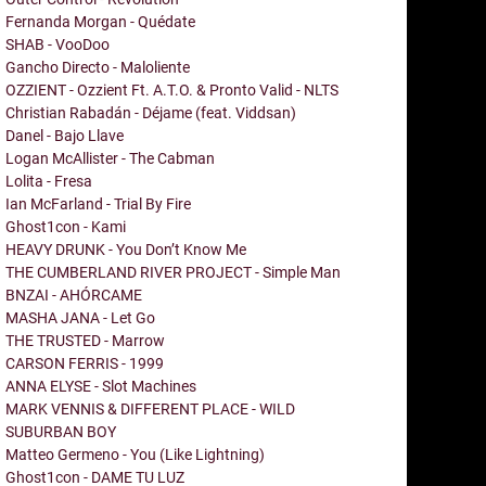
Fernanda Morgan - Quédate
SHAB - VooDoo
Gancho Directo - Maloliente
OZZIENT - Ozzient Ft. A.T.O. & Pronto Valid - NLTS
Christian Rabadán - Déjame (feat. Viddsan)
Danel - Bajo Llave
Logan McAllister - The Cabman
Lolita - Fresa
Ian McFarland - Trial By Fire
Ghost1con - Kami
HEAVY DRUNK - You Don’t Know Me
THE CUMBERLAND RIVER PROJECT - Simple Man
BNZAI - AHÓRCAME
MASHA JANA - Let Go
THE TRUSTED - Marrow
CARSON FERRIS - 1999
ANNA ELYSE - Slot Machines
MARK VENNIS & DIFFERENT PLACE - WILD
SUBURBAN BOY
Matteo Germeno - You (Like Lightning)
Ghost1con - DAME TU LUZ