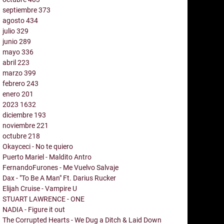
septiembre
373
agosto
434
julio
329
junio
289
mayo
336
abril
223
marzo
399
febrero
243
enero
201
2023
1632
diciembre
193
noviembre
221
octubre
218
Okayceci - No te quiero
Puerto Mariel - Maldito Antro
FernandoFurones - Me Vuelvo Salvaje
Dax - "To Be A Man" Ft. Darius Rucker
Elijah Cruise - Vampire U
STUART LAWRENCE - ONE
NADIA - Figure it out
The Corrupted Hearts - We Dug a Ditch & Laid Down