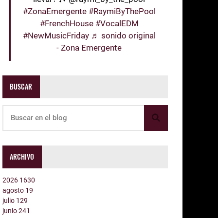
#ZonaEmergente
#RaymiByThePool
#FrenchHouse
#VocalEDM
#NewMusicFriday
♬ sonido original
- Zona Emergente
BUSCAR
ARCHIVO
2026
1630
agosto
19
julio
129
junio
241