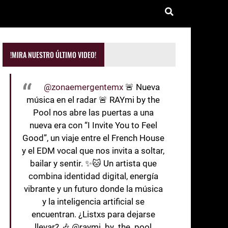
!MIRA NUESTRO ÚLTIMO VIDEO!
@zonaemergentemx
🚨 Nueva
música en el radar 🚨 RAYmi by the
Pool nos abre las puertas a una
nueva era con “I Invite You to Feel
Good”, un viaje entre el French House
y el EDM vocal que nos invita a soltar,
bailar y sentir. ✨🐱 Un artista que
combina identidad digital, energía
vibrante y un futuro donde la música
y la inteligencia artificial se
encuentran. ¿Listxs para dejarse
llevar? 🎶 @raymi_by_the_pool