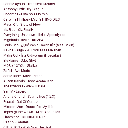
Robbie Ayoub - Transient Dreams
Anthony Ortiz - Ivy League
Endorfina - Esto no es lo mío
Caroline Phillips - EVERYTHING DIES
Mass Rift - State of Flow
Iris Blue - Ok, Finally
Everything Unknown - Hello, Apocalypse
Migdianis Hastie - RUMBA
Louis Sab - ¿Qué Vas a Hacer Tú? (feat. Sakin)
Kavita Baliga - Will You Miss Me Then
Mahir Gül - İşte Gidiyorum (Hoşçakal)
BluFlame - Odee Shyt
MDS x 13YOU - Stalker
Zafiel - Ave María
Sonic Rade - Masquerade
Alison Darwin - Todo Acaba Bien
The Dwarves - We Will Dare
Yari M - Espero
Andhy Chanel - Set me free (1,2,3)
Repeat - Out Of Control
Mission Man - Dance For My Life
Topos @ the Wawa - Alien Abduction
Limerence - BLOOD&HONEY
Patiño - Londres
CHERITON - Wish You The Best