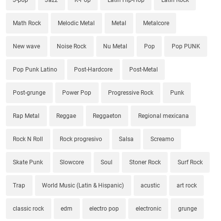
Math Rock
Melodic Metal
Metal
Metalcore
New wave
Noise Rock
Nu Metal
Pop
Pop PUNK
Pop Punk Latino
Post-Hardcore
Post-Metal
Post-grunge
Power Pop
Progressive Rock
Punk
Rap Metal
Reggae
Reggaeton
Regional mexicana
Rock N Roll
Rock progresivo
Salsa
Screamo
Skate Punk
Slowcore
Soul
Stoner Rock
Surf Rock
Trap
World Music (Latin & Hispanic)
acustic
art rock
classic rock
edm
electro pop
electronic
grunge