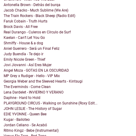
Antonella Brown - Detrás del burqa
Jacob Chacko - Much Sublime (We Are)
The Train Rockers - Black Sheep (Radio Edit)
Faruk Cobain - Truth Hurts
Brock Davis - All Free
Real Durango - Culeros en Círculo de Surf
Kaelan - Can’t Let You Go
Shmiffy - House & a dog
Aniel Guerrero - Será un Final Feliz
Judy Buendía - Te dejo ir
Emily Nicole Green - Thief
Jovi Jiovanni - Así Eres Mujer
Angel Moza - GOTAS EN LA OSCURIDAD
MP Grey x Rudiger - Hello - VIP Mix
Georgia Weber and the Sleeved Hearts - Kintsugi
The Everminds - Come Clean
Lena Dardelet - INVIERNO Y VERANO
Daphne - Hard to Hold
PLAYGROUND CIRCUS - Walking on Sunshine (Roxy Edit...
JOHN LESLIE - The History of Sugar
EDIE YVONNE - Queen Bee
Kugar - Bailoteo
Jordan Celiano - Se Acabó
Ritmo Kingz - Bebe (Instrumental)