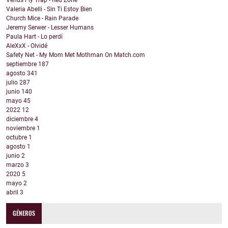
Venus Fly Trap - Red Zone
Valeria Abelli - Sin Ti Estoy Bien
Church Mice - Rain Parade
Jeremy Serwer - Lesser Humans
Paula Hart - Lo perdí
AleXxX - Olvidé
Safety Net - My Mom Met Mothman On Match.com
septiembre
187
agosto
341
julio
287
junio
140
mayo
45
2022
12
diciembre
4
noviembre
1
octubre
1
agosto
1
junio
2
marzo
3
2020
5
mayo
2
abril
3
GÉNEROS