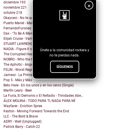
diciembre
193
×
noviembre
221
octubre
218
Okayceci - No te quiero
Puerto Mariel - Maldito Antro
FernandoFurones - Me Vuelvo Salvaje
¡Sigue nuestro
Dax - "To Be A Man" Ft. Darius Rucker
Elijah Cruise - Vampire U
blog!
STUART LAWRENCE - ONE
NADIA - Figure it out
Únete a la comunidad rockera y
The Corrupted Hearts - We Dug a Ditch & Laid Down
no te pierdas nada.
NOBRO - Who the Hell Am I?
The Aphotic - Angel
SÍGUENOS
FELIN - Worst Regret
Jamesz - La Primera Brisa
Pop 5 - Más y Más
Beto Hale - En los unos y en los ceros (Single)
Martín Leary - Beer
La Furia, El Demonio y El Nefasto - Trinidades Abe...
ÁLEX MOLINA - TODO PARA TI, NADA PARA MÍ
Wayfarer - Eviction Spree
Keyton - Moving Forward Towards the End
LLC - The Bold & Brave
ADRY - Well (Unplugged)
Patrick Barry - Catch-22