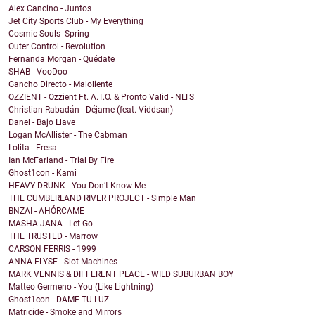
Alex Cancino - Juntos
Jet City Sports Club - My Everything
Cosmic Souls- Spring
Outer Control - Revolution
Fernanda Morgan - Quédate
SHAB - VooDoo
Gancho Directo - Maloliente
OZZIENT - Ozzient Ft. A.T.O. & Pronto Valid - NLTS
Christian Rabadán - Déjame (feat. Viddsan)
Danel - Bajo Llave
Logan McAllister - The Cabman
Lolita - Fresa
Ian McFarland - Trial By Fire
Ghost1con - Kami
HEAVY DRUNK - You Don’t Know Me
THE CUMBERLAND RIVER PROJECT - Simple Man
BNZAI - AHÓRCAME
MASHA JANA - Let Go
THE TRUSTED - Marrow
CARSON FERRIS - 1999
ANNA ELYSE - Slot Machines
MARK VENNIS & DIFFERENT PLACE - WILD SUBURBAN BOY
Matteo Germeno - You (Like Lightning)
Ghost1con - DAME TU LUZ
Matricide - Smoke and Mirrors