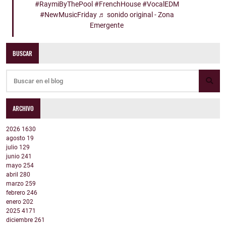
#RaymiByThePool
#FrenchHouse
#VocalEDM
#NewMusicFriday
♬ sonido original - Zona
Emergente
BUSCAR
ARCHIVO
2026
1630
agosto
19
julio
129
junio
241
mayo
254
abril
280
marzo
259
febrero
246
enero
202
2025
4171
diciembre
261