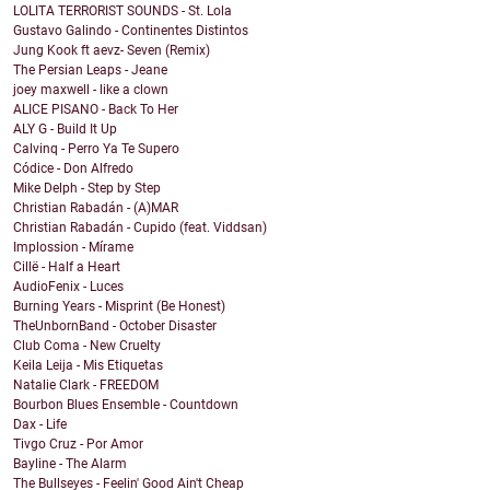
LOLITA TERRORIST SOUNDS - St. Lola
Gustavo Galindo - Continentes Distintos
Jung Kook ft aevz- Seven (Remix)
The Persian Leaps - Jeane
joey maxwell - like a clown
ALICE PISANO - Back To Her
ALY G - Build It Up
Calvinq - Perro Ya Te Supero
Códice - Don Alfredo
Mike Delph - Step by Step
Christian Rabadán - (A)MAR
Christian Rabadán - Cupido (feat. Viddsan)
Implossion - Mírame
Cillë - Half a Heart
AudioFenix - Luces
Burning Years - Misprint (Be Honest)
TheUnbornBand - October Disaster
Club Coma - New Cruelty
Keila Leija - Mis Etiquetas
Natalie Clark - FREEDOM
Bourbon Blues Ensemble - Countdown
Dax - Life
Tivgo Cruz - Por Amor
Bayline - The Alarm
The Bullseyes - Feelin' Good Ain't Cheap