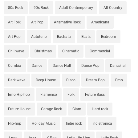
80s Rock
90s Rock
Adult Contemporary
Alt Country
Alt Folk
Alt Pop
Alternative Rock
Americana
Art Pop
Autotune
Bachata
Beats
Bedroom
Chillwave
Christmas
Cinematic
Commercial
Cumbia
Dance
Dance Hall
Dance Pop
Dancehall
Dark wave
Deep House
Disco
Dream Pop
Emo
Emo Hip-hop
Flamenco
Folk
Future Bass
Future House
Garage Rock
Glam
Hard rock
Hip-hop
Holiday Music
Indie rock
Indietronica
J-pop
Jazz
K-Pop
Latin Hip-Hop
Latin Rock