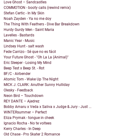
Love Ghost – Sandcastles
COMMOTION - booty calls (rewind remix)
Stefan Certic - In My Skin
Noah Zayden - Ya no me doy
The Thing With Feathers - Dive Bar Breakdown
Hurdy Gurdy Men - Saint Maria
Lavelles - Bastards
Manic Year - Music
Lindsey Hunt - salt wash
Fede Carrizo - Sé que no es fácil
Your Future Ghost - "Oh La La (Animal)"
Eric Sleeper - Losing My Mind
Beep Test x Beep St. - Rot
BF/C - Airbender
Atomic Tom - Wake Up The Night
MICK J. CLARK: Anuther Sunny Hulliday
Olesky - Feedback
Neon Bird – Touchdown
REY DANTE – Ajedrez
Bobby Amaru x Veda x Saliva x Judge & Jury - Just ...
WINTERsummer – Perfect
Eliza Prymak - tongue in cheek
Ignacio Rocha - No te voltees
Kerry Charles - In Deep
Old Chase - Pro Skater 2 Romance