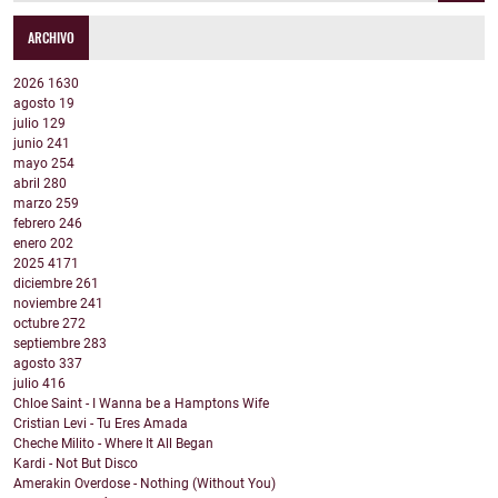
ARCHIVO
2026
1630
agosto
19
julio
129
junio
241
mayo
254
abril
280
marzo
259
febrero
246
enero
202
2025
4171
diciembre
261
noviembre
241
octubre
272
septiembre
283
agosto
337
julio
416
Chloe Saint - I Wanna be a Hamptons Wife
Cristian Levi - Tu Eres Amada
Cheche Milito - Where It All Began
Kardi - Not But Disco
Amerakin Overdose - Nothing (Without You)