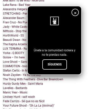
Alex Born To Be Wild - Nice Girls
Lake Rana - Bad Year
Alexandra Helgerson - We're Never Going Out
×
STRETCHING - Pencil Me In
Alexander Baum - Träume
Fran Cruz - No Puedo
Jady - White Casket
Mittosis - Stop the questions
¡Sigue nuestro
HorthWorld - 55
Beaudi Dwan - No Sense To Me
blog!
The Kepha Arcemont Experiment - Southern Boy
LUX TERMINA - Run Rabbit Run
Únete a la comunidad rockera y
Yorke - Q BOOTY
no te pierdas nada.
Golsie – I’m here
Love Ghost – Sandcastles
SÍGUENOS
COMMOTION - booty calls (rewind remix)
Stefan Certic - In My Skin
Noah Zayden - Ya no me doy
The Thing With Feathers - Dive Bar Breakdown
Hurdy Gurdy Men - Saint Maria
Lavelles - Bastards
Manic Year - Music
Lindsey Hunt - salt wash
Fede Carrizo - Sé que no es fácil
Your Future Ghost - "Oh La La (Animal)"