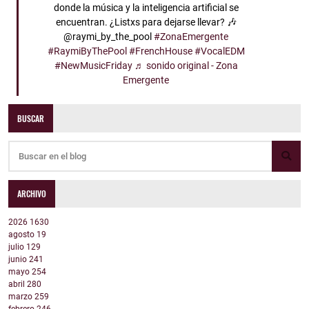
donde la música y la inteligencia artificial se
encuentran. ¿Listxs para dejarse llevar? 🎶
@raymi_by_the_pool
#ZonaEmergente
#RaymiByThePool
#FrenchHouse
#VocalEDM
#NewMusicFriday
♬ sonido original - Zona
Emergente
BUSCAR
ARCHIVO
2026
1630
agosto
19
julio
129
junio
241
mayo
254
abril
280
marzo
259