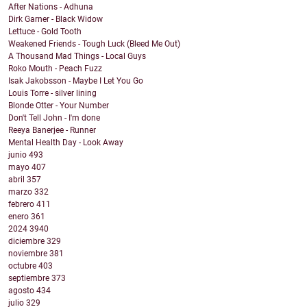
After Nations - Adhuna
Dirk Garner - Black Widow
Lettuce - Gold Tooth
Weakened Friends - Tough Luck (Bleed Me Out)
A Thousand Mad Things - Local Guys
Roko Mouth - Peach Fuzz
Isak Jakobsson - Maybe I Let You Go
Louis Torre - silver lining
Blonde Otter - Your Number
Don't Tell John - I'm done
Reeya Banerjee - Runner
Mental Health Day - Look Away
junio
493
mayo
407
abril
357
marzo
332
febrero
411
enero
361
2024
3940
diciembre
329
noviembre
381
octubre
403
septiembre
373
agosto
434
julio
329