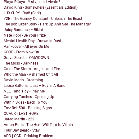
Playa Pitaya - Y si viene el viento?
David King - Somewhere (Essentials Edition)
LUXXURY - Bad! (Bad!)
√2E - The Gurney Constant - Unleash The Beast
The Bob Lazar Story - Park Up And See The Manager
Juicy Romance – Bikini
Nate Hobi - Be Your Prize
Mental Health Day - Drawn in Dust
Vankoover - All Eyes On Me
KORE - From Now On
Grave Secrets - OMWDOWN
The Moss - Darkness
Calm The Storm - Angels and Fire
Who the Man - Ashamed Of It All
David Morin - Dreaming
Loose Buttons - Just A Boy In A Band
NEET and Tidy - Play Me
Carrying Torches - Opening Up
Within Skies - Back To You
Trez Rek 500 - Passing Signs
QUACK - LAST HOPE
Jared Martin - 222
Anton Puris - The Hero Will Turn to Villain
Four Day Beard - Stay
ADD | OCD - Drinking Problem