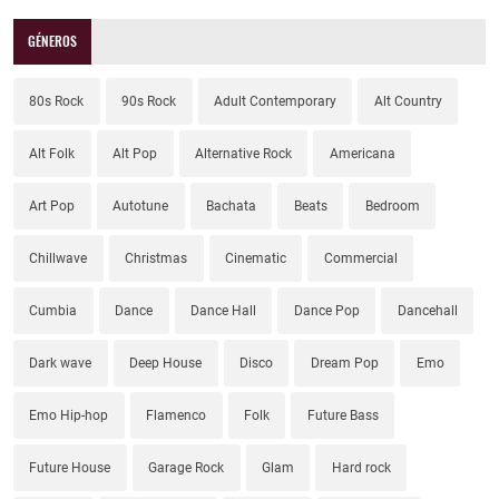
GÉNEROS
80s Rock
90s Rock
Adult Contemporary
Alt Country
Alt Folk
Alt Pop
Alternative Rock
Americana
Art Pop
Autotune
Bachata
Beats
Bedroom
Chillwave
Christmas
Cinematic
Commercial
Cumbia
Dance
Dance Hall
Dance Pop
Dancehall
Dark wave
Deep House
Disco
Dream Pop
Emo
Emo Hip-hop
Flamenco
Folk
Future Bass
Future House
Garage Rock
Glam
Hard rock