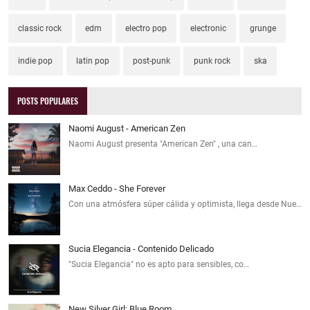
classic rock
edm
electro pop
electronic
grunge
indie pop
latin pop
post-punk
punk rock
ska
POSTS POPULARES
Naomi August - American Zen
Naomi August presenta "American Zen" , una can…
Max Ceddo - She Forever
Con una atmósfera súper cálida y optimista, llega desde Nue…
Sucia Elegancia - Contenido Delicado
"Sucia Elegancia" no es apto para sensibles, co…
New Silver Girl: Blue Room