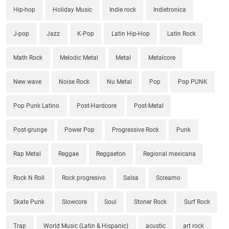
Hip-hop
Holiday Music
Indie rock
Indietronica
J-pop
Jazz
K-Pop
Latin Hip-Hop
Latin Rock
Math Rock
Melodic Metal
Metal
Metalcore
New wave
Noise Rock
Nu Metal
Pop
Pop PUNK
Pop Punk Latino
Post-Hardcore
Post-Metal
Post-grunge
Power Pop
Progressive Rock
Punk
Rap Metal
Reggae
Reggaeton
Regional mexicana
Rock N Roll
Rock progresivo
Salsa
Screamo
Skate Punk
Slowcore
Soul
Stoner Rock
Surf Rock
Trap
World Music (Latin & Hispanic)
acustic
art rock