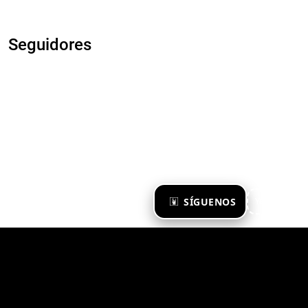
Seguidores
×
SÍGUENOS
Ya te sigo