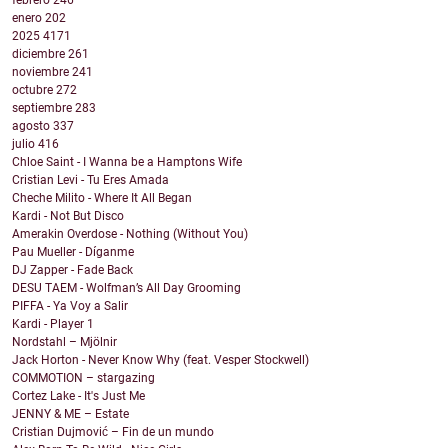
febrero
246
enero
202
2025
4171
diciembre
261
noviembre
241
octubre
272
septiembre
283
agosto
337
julio
416
Chloe Saint - I Wanna be a Hamptons Wife
Cristian Levi - Tu Eres Amada
Cheche Milito - Where It All Began
Kardi - Not But Disco
Amerakin Overdose - Nothing (Without You)
Pau Mueller - Díganme
DJ Zapper - Fade Back
DESU TAEM - Wolfman’s All Day Grooming
PIFFA - Ya Voy a Salir
Kardi - Player 1
Nordstahl – Mjölnir
Jack Horton - Never Know Why (feat. Vesper Stockwell)
COMMOTION – stargazing
Cortez Lake - It's Just Me
JENNY & ME – Estate
Cristian Dujmović – Fin de un mundo