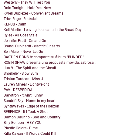
Westerly - They Will Test You
Dolo Tonight - Hate You Now
Kyrell Duplexes - Convenient Dreams
Trick Rage - Rockstah
KERUB - Calm
Kell Martin - Leaving Louisiana In the Broad Dayli...
Rylee - All Goes Stale
Jennifer Pratt - On and On
Brandi Burkhardt - electric 3 hearts
Ben Maier - Never Let Go
BASTIEN PONS te comparte su álbum "BLINDED"
ROBIN SHAW presenta una propuesta movida, sabrosa ...
Jua 9 - The Spirit and the Circuit
Snorkeler - Slow Burn
Tristan Turdean - Miss U
Lauren Minear - Lightweight
PAV - DESPEDIDA
Daryltron - It Ain't Funny
Sundrift Sky - Home in my heart
SynthWaves - Edge of the Horizon
BERENICE - If I Took A Shot
Damon Daunno - God and Country
Billy Bonbon - HEY YOU
Plastic Colors - Dime
Killa Kawaii - If Words Could Kill