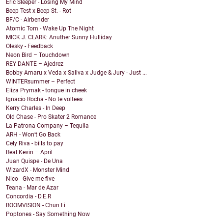
Eric Sleeper - Losing My Mind
Beep Test x Beep St. - Rot
BF/C - Airbender
Atomic Tom - Wake Up The Night
MICK J. CLARK: Anuther Sunny Hulliday
Olesky - Feedback
Neon Bird – Touchdown
REY DANTE – Ajedrez
Bobby Amaru x Veda x Saliva x Judge & Jury - Just ...
WINTERsummer – Perfect
Eliza Prymak - tongue in cheek
Ignacio Rocha - No te voltees
Kerry Charles - In Deep
Old Chase - Pro Skater 2 Romance
La Patrona Company – Tequila
ARH - Won’t Go Back
Cely Riva - bills to pay
Real Kevin – April
Juan Quispe - De Una
WizardX - Monster Mind
Nico - Give me five
Teana - Mar de Azar
Concordia - D.E.R
BOOMVISION - Chun Li
Poptones - Say Something Now