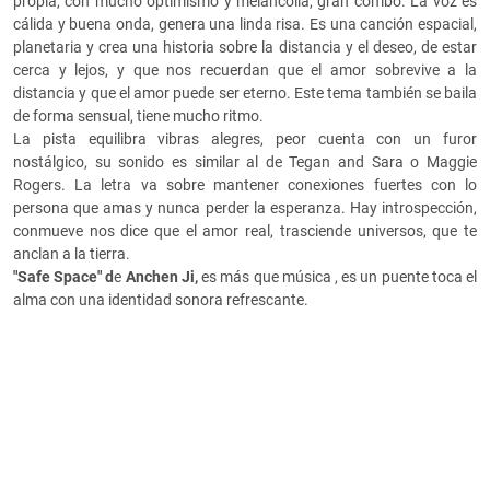
propia, con mucho optimismo y melancolía, gran combo. La voz es
cálida y buena onda, genera una linda risa. Es una canción espacial,
planetaria y crea una historia sobre la distancia y el deseo, de estar
cerca y lejos, y que nos recuerdan que el amor sobrevive a la
distancia y que el amor puede ser eterno. Este tema también se baila
de forma sensual, tiene mucho ritmo.
La pista equilibra vibras alegres, peor cuenta con un furor
nostálgico, su sonido es similar al de Tegan and Sara o Maggie
Rogers. La letra va sobre mantener conexiones fuertes con lo
persona que amas y nunca perder la esperanza. Hay introspección,
conmueve nos dice que el amor real, trasciende universos, que te
anclan a la tierra.
"Safe Space" d
e
Anchen Ji,
es más que música , es un puente toca el
alma con una identidad sonora refrescante.