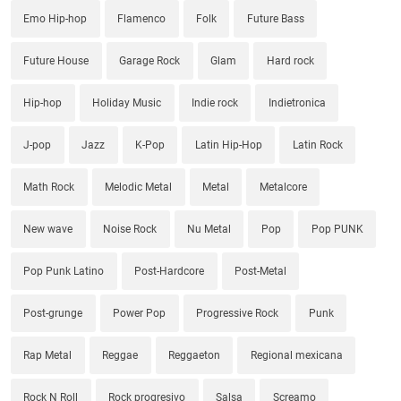
Emo Hip-hop
Flamenco
Folk
Future Bass
Future House
Garage Rock
Glam
Hard rock
Hip-hop
Holiday Music
Indie rock
Indietronica
J-pop
Jazz
K-Pop
Latin Hip-Hop
Latin Rock
Math Rock
Melodic Metal
Metal
Metalcore
New wave
Noise Rock
Nu Metal
Pop
Pop PUNK
Pop Punk Latino
Post-Hardcore
Post-Metal
Post-grunge
Power Pop
Progressive Rock
Punk
Rap Metal
Reggae
Reggaeton
Regional mexicana
Rock N Roll
Rock progresivo
Salsa
Screamo