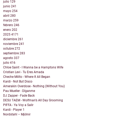
julio
129
junio
241
mayo
254
abril
280
marzo
259
febrero
246
enero
202
2025
4171
diciembre
261
noviembre
241
octubre
272
septiembre
283
agosto
337
julio
416
Chloe Saint - I Wanna be a Hamptons Wife
Cristian Levi - Tu Eres Amada
Cheche Milito - Where It All Began
Kardi - Not But Disco
Amerakin Overdose - Nothing (Without You)
Pau Mueller - Díganme
DJ Zapper - Fade Back
DESU TAEM - Wolfman’s All Day Grooming
PIFFA - Ya Voy a Salir
Kardi - Player 1
Nordstahl – Mjölnir