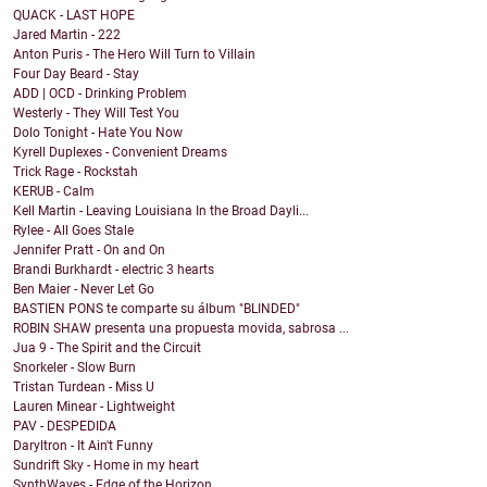
QUACK - LAST HOPE
Jared Martin - 222
Anton Puris - The Hero Will Turn to Villain
Four Day Beard - Stay
ADD | OCD - Drinking Problem
Westerly - They Will Test You
Dolo Tonight - Hate You Now
Kyrell Duplexes - Convenient Dreams
Trick Rage - Rockstah
KERUB - Calm
Kell Martin - Leaving Louisiana In the Broad Dayli...
Rylee - All Goes Stale
Jennifer Pratt - On and On
Brandi Burkhardt - electric 3 hearts
Ben Maier - Never Let Go
BASTIEN PONS te comparte su álbum "BLINDED"
ROBIN SHAW presenta una propuesta movida, sabrosa ...
Jua 9 - The Spirit and the Circuit
Snorkeler - Slow Burn
Tristan Turdean - Miss U
Lauren Minear - Lightweight
PAV - DESPEDIDA
Daryltron - It Ain't Funny
Sundrift Sky - Home in my heart
SynthWaves - Edge of the Horizon