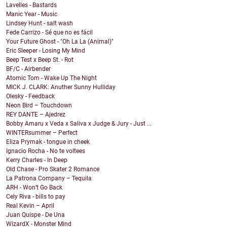
Lavelles - Bastards
Manic Year - Music
Lindsey Hunt - salt wash
Fede Carrizo - Sé que no es fácil
Your Future Ghost - "Oh La La (Animal)"
Eric Sleeper - Losing My Mind
Beep Test x Beep St. - Rot
BF/C - Airbender
Atomic Tom - Wake Up The Night
MICK J. CLARK: Anuther Sunny Hulliday
Olesky - Feedback
Neon Bird – Touchdown
REY DANTE – Ajedrez
Bobby Amaru x Veda x Saliva x Judge & Jury - Just ...
WINTERsummer – Perfect
Eliza Prymak - tongue in cheek
Ignacio Rocha - No te voltees
Kerry Charles - In Deep
Old Chase - Pro Skater 2 Romance
La Patrona Company – Tequila
ARH - Won’t Go Back
Cely Riva - bills to pay
Real Kevin – April
Juan Quispe - De Una
WizardX - Monster Mind