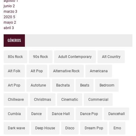
agosto
1
junio
2
marzo
3
2020
5
mayo
2
abril
3
GÉNEROS
80s Rock
90s Rock
Adult Contemporary
Alt Country
Alt Folk
Alt Pop
Alternative Rock
Americana
Art Pop
Autotune
Bachata
Beats
Bedroom
Chillwave
Christmas
Cinematic
Commercial
Cumbia
Dance
Dance Hall
Dance Pop
Dancehall
Dark wave
Deep House
Disco
Dream Pop
Emo