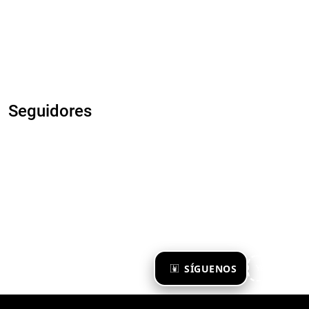
Seguidores
×
SÍGUENOS
Ya te sigo