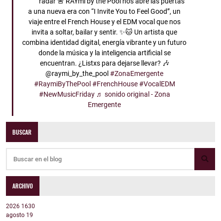
radar 🚨 RAYmi by the Pool nos abre las puertas
a una nueva era con “I Invite You to Feel Good”, un
viaje entre el French House y el EDM vocal que nos
invita a soltar, bailar y sentir. ✨🐱 Un artista que
combina identidad digital, energía vibrante y un futuro
donde la música y la inteligencia artificial se
encuentran. ¿Listxs para dejarse llevar? 🎶
@raymi_by_the_pool
#ZonaEmergente
#RaymiByThePool
#FrenchHouse
#VocalEDM
#NewMusicFriday
♬ sonido original - Zona
Emergente
BUSCAR
ARCHIVO
2026
1630
agosto
19