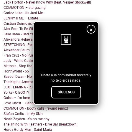
Jack Horton - Never Know Why (feat. Vesper Stockwell)
COMMOTION – stargazing
Cortez Lake - It's Just Me
JENNY & ME – Estate
Cristian Dujmović – Fin de un mundo
×
Alex Born To Be Wild - Nice Girls
Lake Rana - Bad Year
Alexandra Helgerson - We're Never Going Out
STRETCHING - Pencil Me In
Alexander Baum - Träume
Fran Cruz - No Puedo
¡Sigue nuestro
Jady - White Casket
blog!
Mittosis - Stop the questions
HorthWorld - 55
Únete a la comunidad rockera y
Beaudi Dwan - No Sense To Me
no te pierdas nada.
The Kepha Arcemont Experiment - Southern Boy
LUX TERMINA - Run Rabbit Run
SÍGUENOS
Yorke - Q BOOTY
Golsie – I’m here
Love Ghost – Sandcastles
COMMOTION - booty calls (rewind remix)
Stefan Certic - In My Skin
Noah Zayden - Ya no me doy
The Thing With Feathers - Dive Bar Breakdown
Hurdy Gurdy Men - Saint Maria