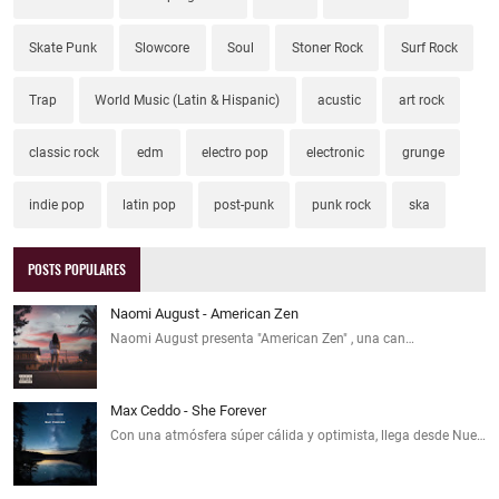
Skate Punk
Slowcore
Soul
Stoner Rock
Surf Rock
Trap
World Music (Latin & Hispanic)
acustic
art rock
classic rock
edm
electro pop
electronic
grunge
indie pop
latin pop
post-punk
punk rock
ska
POSTS POPULARES
Naomi August - American Zen
Naomi August presenta "American Zen" , una can…
Max Ceddo - She Forever
Con una atmósfera súper cálida y optimista, llega desde Nue…