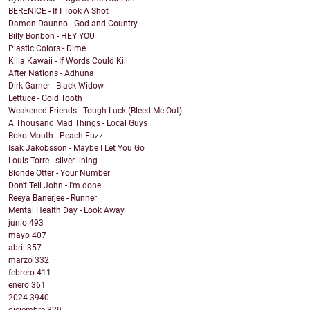
BERENICE - If I Took A Shot
Damon Daunno - God and Country
Billy Bonbon - HEY YOU
Plastic Colors - Dime
Killa Kawaii - If Words Could Kill
After Nations - Adhuna
Dirk Garner - Black Widow
Lettuce - Gold Tooth
Weakened Friends - Tough Luck (Bleed Me Out)
A Thousand Mad Things - Local Guys
Roko Mouth - Peach Fuzz
Isak Jakobsson - Maybe I Let You Go
Louis Torre - silver lining
Blonde Otter - Your Number
Don't Tell John - I'm done
Reeya Banerjee - Runner
Mental Health Day - Look Away
junio
493
mayo
407
abril
357
marzo
332
febrero
411
enero
361
2024
3940