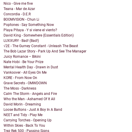
Nico - Give me five
Teana - Mar de Azar
Concordia - D.E.R
BOOMVISION - Chun Li
Poptones - Say Something Now
Playa Pitaya - Y si viene el viento?
David King - Somewhere (Essentials Edition)
LUXXURY - Bad! (Bad!)
√2E - The Gurney Constant - Unleash The Beast
The Bob Lazar Story - Park Up And See The Manager
Juicy Romance – Bikini
Nate Hobi - Be Your Prize
Mental Health Day - Drawn in Dust
Vankoover - All Eyes On Me
KORE - From Now On
Grave Secrets - OMWDOWN
The Moss - Darkness
Calm The Storm - Angels and Fire
Who the Man - Ashamed Of It All
David Morin - Dreaming
Loose Buttons - Just A Boy In A Band
NEET and Tidy - Play Me
Carrying Torches - Opening Up
Within Skies - Back To You
Trez Rek 500 - Passing Signs