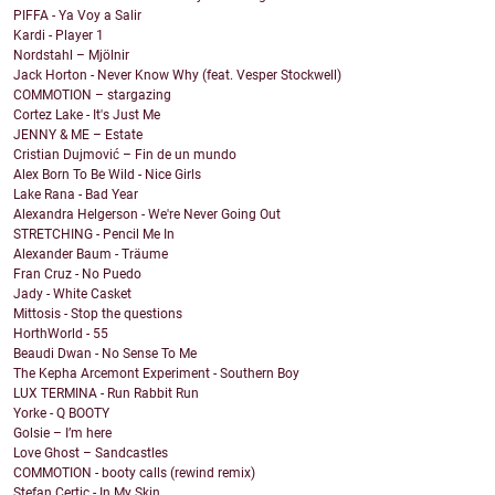
PIFFA - Ya Voy a Salir
Kardi - Player 1
Nordstahl – Mjölnir
Jack Horton - Never Know Why (feat. Vesper Stockwell)
COMMOTION – stargazing
Cortez Lake - It's Just Me
JENNY & ME – Estate
Cristian Dujmović – Fin de un mundo
Alex Born To Be Wild - Nice Girls
Lake Rana - Bad Year
Alexandra Helgerson - We're Never Going Out
STRETCHING - Pencil Me In
Alexander Baum - Träume
Fran Cruz - No Puedo
Jady - White Casket
Mittosis - Stop the questions
HorthWorld - 55
Beaudi Dwan - No Sense To Me
The Kepha Arcemont Experiment - Southern Boy
LUX TERMINA - Run Rabbit Run
Yorke - Q BOOTY
Golsie – I’m here
Love Ghost – Sandcastles
COMMOTION - booty calls (rewind remix)
Stefan Certic - In My Skin