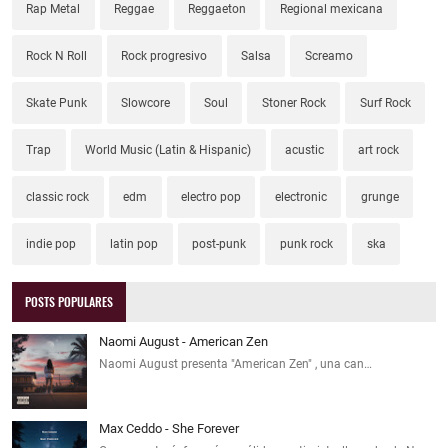
Rap Metal
Reggae
Reggaeton
Regional mexicana
Rock N Roll
Rock progresivo
Salsa
Screamo
Skate Punk
Slowcore
Soul
Stoner Rock
Surf Rock
Trap
World Music (Latin & Hispanic)
acustic
art rock
classic rock
edm
electro pop
electronic
grunge
indie pop
latin pop
post-punk
punk rock
ska
POSTS POPULARES
Naomi August - American Zen
Naomi August presenta "American Zen" , una can…
Max Ceddo - She Forever