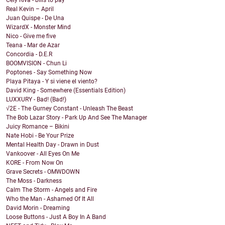
Cely Riva - bills to pay
Real Kevin – April
Juan Quispe - De Una
WizardX - Monster Mind
Nico - Give me five
Teana - Mar de Azar
Concordia - D.E.R
BOOMVISION - Chun Li
Poptones - Say Something Now
Playa Pitaya - Y si viene el viento?
David King - Somewhere (Essentials Edition)
LUXXURY - Bad! (Bad!)
√2E - The Gurney Constant - Unleash The Beast
The Bob Lazar Story - Park Up And See The Manager
Juicy Romance – Bikini
Nate Hobi - Be Your Prize
Mental Health Day - Drawn in Dust
Vankoover - All Eyes On Me
KORE - From Now On
Grave Secrets - OMWDOWN
The Moss - Darkness
Calm The Storm - Angels and Fire
Who the Man - Ashamed Of It All
David Morin - Dreaming
Loose Buttons - Just A Boy In A Band