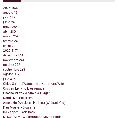
2026
1630
agosto
19
julio
129
junio
241
mayo
254
abril
280
marzo
259
febrero
246
enero
202
2025
4171
diciembre
261
noviembre
241
octubre
272
septiembre
283
agosto
337
julio
416
Chloe Saint - I Wanna be a Hamptons Wife
Cristian Levi - Tu Eres Amada
Cheche Milito - Where It All Began
Kardi - Not But Disco
Amerakin Overdose - Nothing (Without You)
Pau Mueller - Díganme
DJ Zapper - Fade Back
DESU TAEM - Wolfman’s All Day Grooming