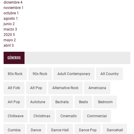
diciembre
4
noviembre
1
octubre
1
agosto
1
junio
2
marzo
3
2020
5
mayo
2
abril
3
GÉNEROS
80s Rock
90s Rock
Adult Contemporary
Alt Country
Alt Folk
Alt Pop
Alternative Rock
Americana
Art Pop
Autotune
Bachata
Beats
Bedroom
Chillwave
Christmas
Cinematic
Commercial
Cumbia
Dance
Dance Hall
Dance Pop
Dancehall