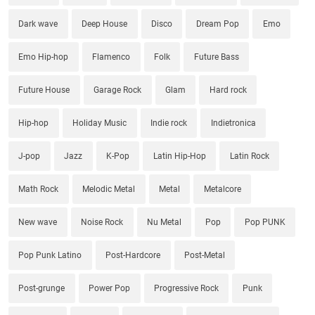
Dark wave
Deep House
Disco
Dream Pop
Emo
Emo Hip-hop
Flamenco
Folk
Future Bass
Future House
Garage Rock
Glam
Hard rock
Hip-hop
Holiday Music
Indie rock
Indietronica
J-pop
Jazz
K-Pop
Latin Hip-Hop
Latin Rock
Math Rock
Melodic Metal
Metal
Metalcore
New wave
Noise Rock
Nu Metal
Pop
Pop PUNK
Pop Punk Latino
Post-Hardcore
Post-Metal
Post-grunge
Power Pop
Progressive Rock
Punk