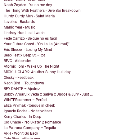
Noah Zayden - Ya no me doy
The Thing With Feathers - Dive Bar Breakdown
Hurdy Gurdy Men - Saint Maria
Lavelles - Bastards
Manic Year - Music
Lindsey Hunt - salt wash
Fede Carrizo - Sé que no es fácil
Your Future Ghost - "Oh La La (Animal)"
Eric Sleeper - Losing My Mind
Beep Test x Beep St. - Rot
BF/C - Airbender
Atomic Tom - Wake Up The Night
MICK J. CLARK: Anuther Sunny Hulliday
Olesky - Feedback
Neon Bird – Touchdown
REY DANTE – Ajedrez
Bobby Amaru x Veda x Saliva x Judge & Jury - Just ...
WINTERsummer – Perfect
Eliza Prymak - tongue in cheek
Ignacio Rocha - No te voltees
Kerry Charles - In Deep
Old Chase - Pro Skater 2 Romance
La Patrona Company – Tequila
ARH - Won’t Go Back