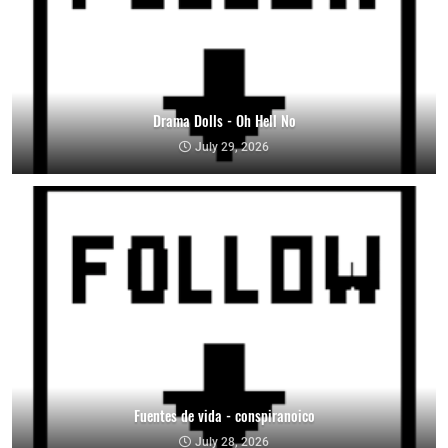
Drama Dolls - Oh Hell No
July 29, 2026
Fuentes de vida - conspiranoico
July 28, 2026