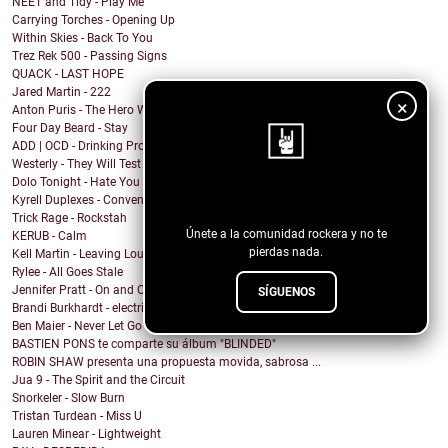
NEET and Tidy - Play Me
Carrying Torches - Opening Up
Within Skies - Back To You
Trez Rek 500 - Passing Signs
QUACK - LAST HOPE
Jared Martin - 222
×
Anton Puris - The Hero Will Turn to Villain
Four Day Beard - Stay
ADD | OCD - Drinking Problem
Westerly - They Will Test You
Dolo Tonight - Hate You Now
¡Sigue nuestro blog!
Kyrell Duplexes - Convenient Dreams
Trick Rage - Rockstah
Únete a la comunidad rockera y no te
KERUB - Calm
pierdas nada.
Kell Martin - Leaving Louisiana In the Broad Dayli...
Rylee - All Goes Stale
Jennifer Pratt - On and On
SÍGUENOS
Brandi Burkhardt - electric 3 hearts
Ben Maier - Never Let Go
BASTIEN PONS te comparte su álbum "BLINDED"
ROBIN SHAW presenta una propuesta movida, sabrosa ...
Jua 9 - The Spirit and the Circuit
Snorkeler - Slow Burn
Tristan Turdean - Miss U
Lauren Minear - Lightweight