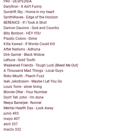
PAV - DESPEDIDA
Daryltron - It Ain't Funny
Sundrift Sky - Home in my heart
SynthWaves - Edge of the Horizon
BERENICE - If I Took A Shot
Damon Daunno - God and Country
Billy Bonbon - HEY YOU
Plastic Colors - Dime
Killa Kawaii - If Words Could Kill
After Nations - Adhuna
Dirk Garner - Black Widow
Lettuce - Gold Tooth
Weakened Friends - Tough Luck (Bleed Me Out)
A Thousand Mad Things - Local Guys
Roko Mouth - Peach Fuzz
Isak Jakobsson - Maybe I Let You Go
Louis Torre - silver lining
Blonde Otter - Your Number
Don't Tell John - I'm done
Reeya Banerjee - Runner
Mental Health Day - Look Away
junio
493
mayo
407
abril
357
marzo
332