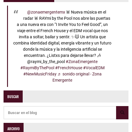
@zonaemergentemx
🚨 Nueva música en el
radar 🚨 RAYmi by the Pool nos abre las puertas
a una nueva era con “I Invite You to Feel Good”, un
viaje entre el French House y el EDM vocal que nos
invita a soltar, bailar y sentir. ✨🐱 Un artista que
combina identidad digital, energía vibrante y un futuro
donde la música y la inteligencia artificial se
encuentran. ¿Listxs para dejarse llevar? 🎶
@raymi_by_the_pool
#ZonaEmergente
#RaymiByThePool
#FrenchHouse
#VocalEDM
#NewMusicFriday
♬ sonido original - Zona
Emergente
BUSCAR
ARCHIVO