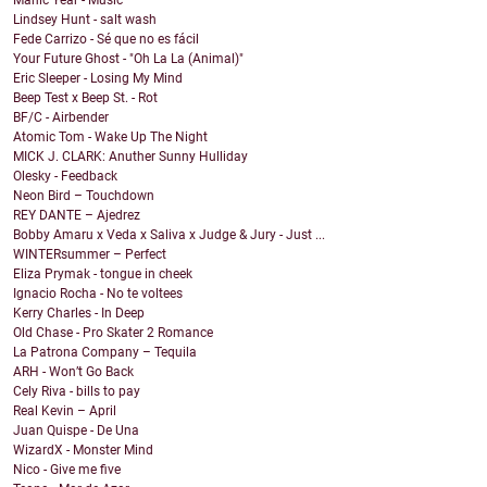
Manic Year - Music
Lindsey Hunt - salt wash
Fede Carrizo - Sé que no es fácil
Your Future Ghost - "Oh La La (Animal)"
Eric Sleeper - Losing My Mind
Beep Test x Beep St. - Rot
BF/C - Airbender
Atomic Tom - Wake Up The Night
MICK J. CLARK: Anuther Sunny Hulliday
Olesky - Feedback
Neon Bird – Touchdown
REY DANTE – Ajedrez
Bobby Amaru x Veda x Saliva x Judge & Jury - Just ...
WINTERsummer – Perfect
Eliza Prymak - tongue in cheek
Ignacio Rocha - No te voltees
Kerry Charles - In Deep
Old Chase - Pro Skater 2 Romance
La Patrona Company – Tequila
ARH - Won’t Go Back
Cely Riva - bills to pay
Real Kevin – April
Juan Quispe - De Una
WizardX - Monster Mind
Nico - Give me five