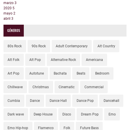
marzo
3
2020
5
mayo
2
abril
3
GÉNEROS
80s Rock
90s Rock
Adult Contemporary
Alt Country
Alt Folk
Alt Pop
Alternative Rock
Americana
Art Pop
Autotune
Bachata
Beats
Bedroom
Chillwave
Christmas
Cinematic
Commercial
Cumbia
Dance
Dance Hall
Dance Pop
Dancehall
Dark wave
Deep House
Disco
Dream Pop
Emo
Emo Hip-hop
Flamenco
Folk
Future Bass