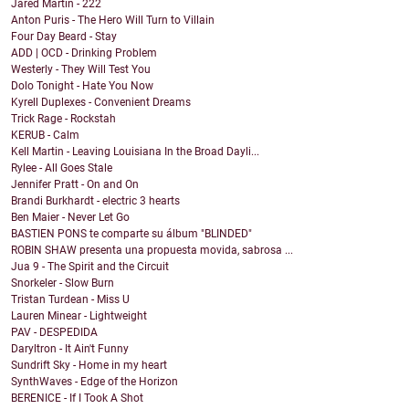
Jared Martin - 222
Anton Puris - The Hero Will Turn to Villain
Four Day Beard - Stay
ADD | OCD - Drinking Problem
Westerly - They Will Test You
Dolo Tonight - Hate You Now
Kyrell Duplexes - Convenient Dreams
Trick Rage - Rockstah
KERUB - Calm
Kell Martin - Leaving Louisiana In the Broad Dayli...
Rylee - All Goes Stale
Jennifer Pratt - On and On
Brandi Burkhardt - electric 3 hearts
Ben Maier - Never Let Go
BASTIEN PONS te comparte su álbum "BLINDED"
ROBIN SHAW presenta una propuesta movida, sabrosa ...
Jua 9 - The Spirit and the Circuit
Snorkeler - Slow Burn
Tristan Turdean - Miss U
Lauren Minear - Lightweight
PAV - DESPEDIDA
Daryltron - It Ain't Funny
Sundrift Sky - Home in my heart
SynthWaves - Edge of the Horizon
BERENICE - If I Took A Shot