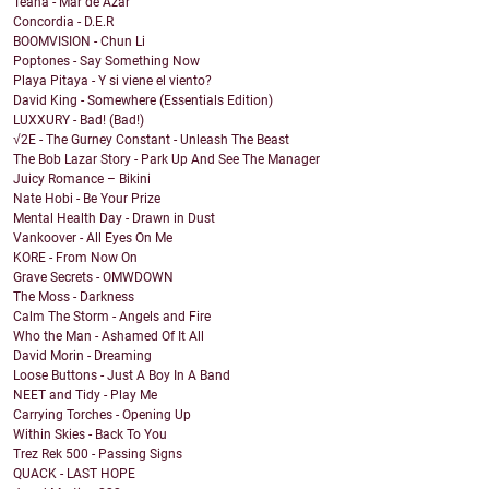
Teana - Mar de Azar
Concordia - D.E.R
BOOMVISION - Chun Li
Poptones - Say Something Now
Playa Pitaya - Y si viene el viento?
David King - Somewhere (Essentials Edition)
LUXXURY - Bad! (Bad!)
√2E - The Gurney Constant - Unleash The Beast
The Bob Lazar Story - Park Up And See The Manager
Juicy Romance – Bikini
Nate Hobi - Be Your Prize
Mental Health Day - Drawn in Dust
Vankoover - All Eyes On Me
KORE - From Now On
Grave Secrets - OMWDOWN
The Moss - Darkness
Calm The Storm - Angels and Fire
Who the Man - Ashamed Of It All
David Morin - Dreaming
Loose Buttons - Just A Boy In A Band
NEET and Tidy - Play Me
Carrying Torches - Opening Up
Within Skies - Back To You
Trez Rek 500 - Passing Signs
QUACK - LAST HOPE