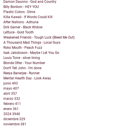
Damon Daunno - God and Country
Billy Bonbon - HEY YOU
Plastic Colors - Dime
Killa Kawaii - If Words Could Kill
After Nations - Adhuna
Dirk Garner - Black Widow
Lettuce - Gold Tooth
Weakened Friends - Tough Luck (Bleed Me Out)
A Thousand Mad Things - Local Guys
Roko Mouth - Peach Fuzz
Isak Jakobsson - Maybe I Let You Go
Louis Torre - silver lining
Blonde Otter - Your Number
Don't Tell John - I'm done
Reeya Banerjee - Runner
Mental Health Day - Look Away
junio
493
mayo
407
abril
357
marzo
332
febrero
411
enero
361
2024
3940
diciembre
329
noviembre
381