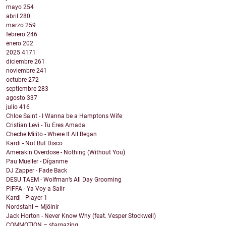
mayo
254
abril
280
marzo
259
febrero
246
enero
202
2025
4171
diciembre
261
noviembre
241
octubre
272
septiembre
283
agosto
337
julio
416
Chloe Saint - I Wanna be a Hamptons Wife
Cristian Levi - Tu Eres Amada
Cheche Milito - Where It All Began
Kardi - Not But Disco
Amerakin Overdose - Nothing (Without You)
Pau Mueller - Díganme
DJ Zapper - Fade Back
DESU TAEM - Wolfman’s All Day Grooming
PIFFA - Ya Voy a Salir
Kardi - Player 1
Nordstahl – Mjölnir
Jack Horton - Never Know Why (feat. Vesper Stockwell)
COMMOTION – stargazing