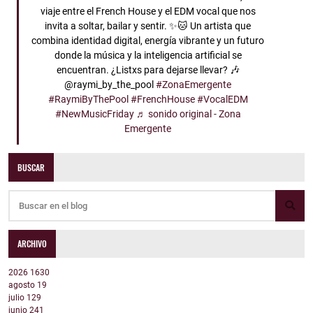
viaje entre el French House y el EDM vocal que nos
invita a soltar, bailar y sentir. ✨🐱 Un artista que
combina identidad digital, energía vibrante y un futuro
donde la música y la inteligencia artificial se
encuentran. ¿Listxs para dejarse llevar? 🎶
@raymi_by_the_pool
#ZonaEmergente
#RaymiByThePool
#FrenchHouse
#VocalEDM
#NewMusicFriday
♬ sonido original - Zona
Emergente
BUSCAR
ARCHIVO
2026
1630
agosto
19
julio
129
junio
241