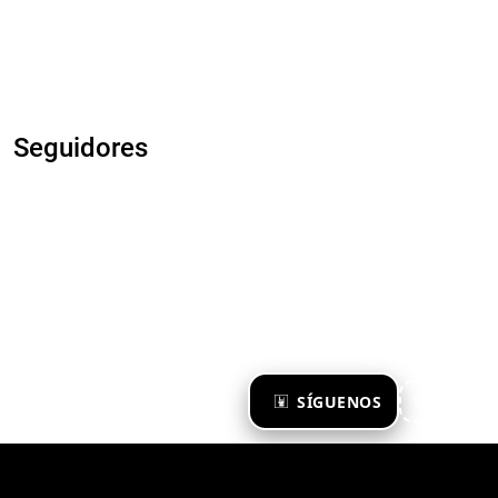
Seguidores
×
SÍGUENOS
Ya te sigo