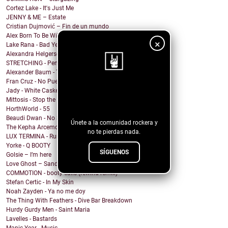
Cortez Lake - It's Just Me
JENNY & ME – Estate
Cristian Dujmović – Fin de un mundo
Alex Born To Be Wild - Nice Girls
×
Lake Rana - Bad Year
Alexandra Helgerson - We're Never Going Out
STRETCHING - Pencil Me In
Alexander Baum - Träume
Fran Cruz - No Puedo
¡Sigue nuestro
Jady - White Casket
Mittosis - Stop the questions
blog!
HorthWorld - 55
Beaudi Dwan - No Sense To Me
Únete a la comunidad rockera y
The Kepha Arcemont Experiment - Southern Boy
no te pierdas nada.
LUX TERMINA - Run Rabbit Run
Yorke - Q BOOTY
SÍGUENOS
Golsie – I’m here
Love Ghost – Sandcastles
COMMOTION - booty calls (rewind remix)
Stefan Certic - In My Skin
Noah Zayden - Ya no me doy
The Thing With Feathers - Dive Bar Breakdown
Hurdy Gurdy Men - Saint Maria
Lavelles - Bastards