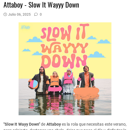
Attaboy - Slow It Wayyy Down
Julio 06, 2025
0
"Slow It Wayy Down"
de
Attaboy
es la rola que necesitas este verano,