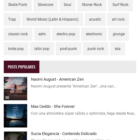
Skate Punk
Slowcore
Soul
Stoner Rock
Surf Rock
Trap
World Music (Latin & Hispanic)
acustic
art rock
classic rock
edm
electro pop
electronic
grunge
indie pop
latin pop
post-punk
punk rock
ska
POSTS POPULARES
Naomi August - American Zen
Naomi August presenta "American Zen" , una can…
Max Ceddo - She Forever
Con una atmósfera súper cálida y optimista, llega desde Nue…
Sucia Elegancia - Contenido Delicado