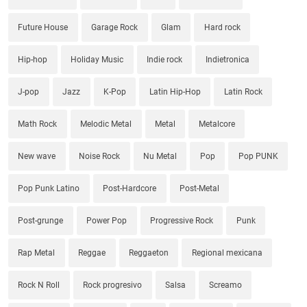
Future House
Garage Rock
Glam
Hard rock
Hip-hop
Holiday Music
Indie rock
Indietronica
J-pop
Jazz
K-Pop
Latin Hip-Hop
Latin Rock
Math Rock
Melodic Metal
Metal
Metalcore
New wave
Noise Rock
Nu Metal
Pop
Pop PUNK
Pop Punk Latino
Post-Hardcore
Post-Metal
Post-grunge
Power Pop
Progressive Rock
Punk
Rap Metal
Reggae
Reggaeton
Regional mexicana
Rock N Roll
Rock progresivo
Salsa
Screamo