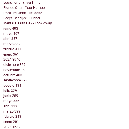
Louis Torre - silver lining
Blonde Otter - Your Number
Don't Tell John - I'm done
Reeya Banerjee - Runner
Mental Health Day - Look Away
junio
493
mayo
407
abril
357
marzo
332
febrero
411
enero
361
2024
3940
diciembre
329
noviembre
381
octubre
403
septiembre
373
agosto
434
julio
329
junio
289
mayo
336
abril
223
marzo
399
febrero
243
enero
201
2023
1632