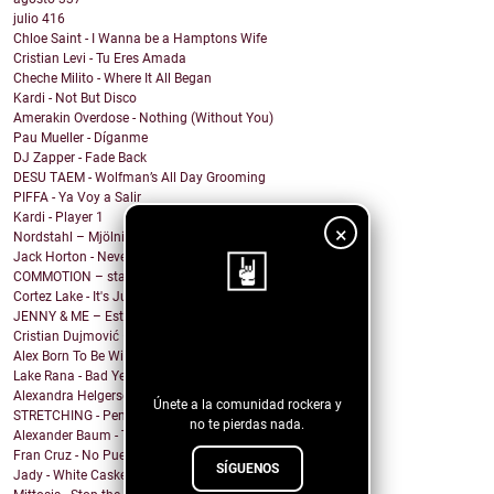
julio
416
Chloe Saint - I Wanna be a Hamptons Wife
Cristian Levi - Tu Eres Amada
Cheche Milito - Where It All Began
Kardi - Not But Disco
Amerakin Overdose - Nothing (Without You)
Pau Mueller - Díganme
DJ Zapper - Fade Back
DESU TAEM - Wolfman’s All Day Grooming
PIFFA - Ya Voy a Salir
Kardi - Player 1
×
Nordstahl – Mjölnir
Jack Horton - Never Know Why (feat. Vesper Stockwell)
COMMOTION – stargazing
Cortez Lake - It's Just Me
JENNY & ME – Estate
¡Sigue nuestro
Cristian Dujmović – Fin de un mundo
Alex Born To Be Wild - Nice Girls
blog!
Lake Rana - Bad Year
Alexandra Helgerson - We're Never Going Out
Únete a la comunidad rockera y
STRETCHING - Pencil Me In
no te pierdas nada.
Alexander Baum - Träume
Fran Cruz - No Puedo
SÍGUENOS
Jady - White Casket