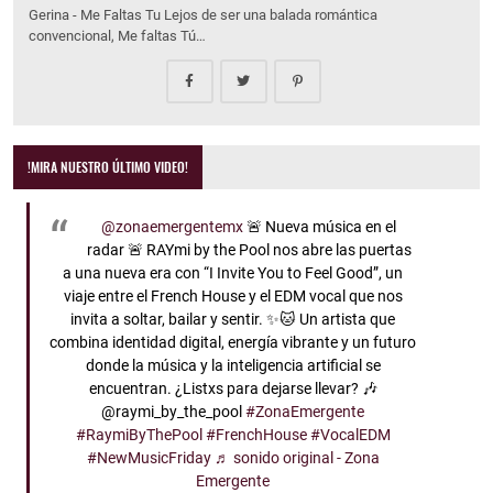
Gerina - Me Faltas Tu Lejos de ser una balada romántica
convencional, Me faltas Tú…
!MIRA NUESTRO ÚLTIMO VIDEO!
@zonaemergentemx
🚨 Nueva música en el
radar 🚨 RAYmi by the Pool nos abre las puertas
a una nueva era con “I Invite You to Feel Good”, un
viaje entre el French House y el EDM vocal que nos
invita a soltar, bailar y sentir. ✨🐱 Un artista que
combina identidad digital, energía vibrante y un futuro
donde la música y la inteligencia artificial se
encuentran. ¿Listxs para dejarse llevar? 🎶
@raymi_by_the_pool
#ZonaEmergente
#RaymiByThePool
#FrenchHouse
#VocalEDM
#NewMusicFriday
♬ sonido original - Zona
Emergente