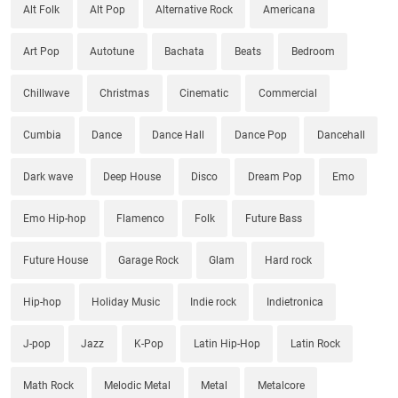
Alt Folk
Alt Pop
Alternative Rock
Americana
Art Pop
Autotune
Bachata
Beats
Bedroom
Chillwave
Christmas
Cinematic
Commercial
Cumbia
Dance
Dance Hall
Dance Pop
Dancehall
Dark wave
Deep House
Disco
Dream Pop
Emo
Emo Hip-hop
Flamenco
Folk
Future Bass
Future House
Garage Rock
Glam
Hard rock
Hip-hop
Holiday Music
Indie rock
Indietronica
J-pop
Jazz
K-Pop
Latin Hip-Hop
Latin Rock
Math Rock
Melodic Metal
Metal
Metalcore