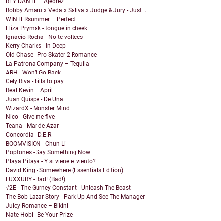
REY DANTE – Ajedrez
Bobby Amaru x Veda x Saliva x Judge & Jury - Just ...
WINTERsummer – Perfect
Eliza Prymak - tongue in cheek
Ignacio Rocha - No te voltees
Kerry Charles - In Deep
Old Chase - Pro Skater 2 Romance
La Patrona Company – Tequila
ARH - Won’t Go Back
Cely Riva - bills to pay
Real Kevin – April
Juan Quispe - De Una
WizardX - Monster Mind
Nico - Give me five
Teana - Mar de Azar
Concordia - D.E.R
BOOMVISION - Chun Li
Poptones - Say Something Now
Playa Pitaya - Y si viene el viento?
David King - Somewhere (Essentials Edition)
LUXXURY - Bad! (Bad!)
√2E - The Gurney Constant - Unleash The Beast
The Bob Lazar Story - Park Up And See The Manager
Juicy Romance – Bikini
Nate Hobi - Be Your Prize