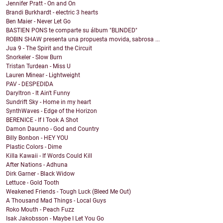
Jennifer Pratt - On and On
Brandi Burkhardt - electric 3 hearts
Ben Maier - Never Let Go
BASTIEN PONS te comparte su álbum "BLINDED"
ROBIN SHAW presenta una propuesta movida, sabrosa ...
Jua 9 - The Spirit and the Circuit
Snorkeler - Slow Burn
Tristan Turdean - Miss U
Lauren Minear - Lightweight
PAV - DESPEDIDA
Daryltron - It Ain't Funny
Sundrift Sky - Home in my heart
SynthWaves - Edge of the Horizon
BERENICE - If I Took A Shot
Damon Daunno - God and Country
Billy Bonbon - HEY YOU
Plastic Colors - Dime
Killa Kawaii - If Words Could Kill
After Nations - Adhuna
Dirk Garner - Black Widow
Lettuce - Gold Tooth
Weakened Friends - Tough Luck (Bleed Me Out)
A Thousand Mad Things - Local Guys
Roko Mouth - Peach Fuzz
Isak Jakobsson - Maybe I Let You Go