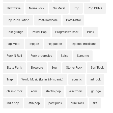
New wave
Noise Rock
Nu Metal
Pop
Pop PUNK
Pop Punk Latino
Post-Hardcore
Post-Metal
Post-grunge
Power Pop
Progressive Rock
Punk
Rap Metal
Reggae
Reggaeton
Regional mexicana
Rock N Roll
Rock progresivo
Salsa
Screamo
Skate Punk
Slowcore
Soul
Stoner Rock
Surf Rock
Trap
World Music (Latin & Hispanic)
acustic
art rock
classic rock
edm
electro pop
electronic
grunge
indie pop
latin pop
post-punk
punk rock
ska