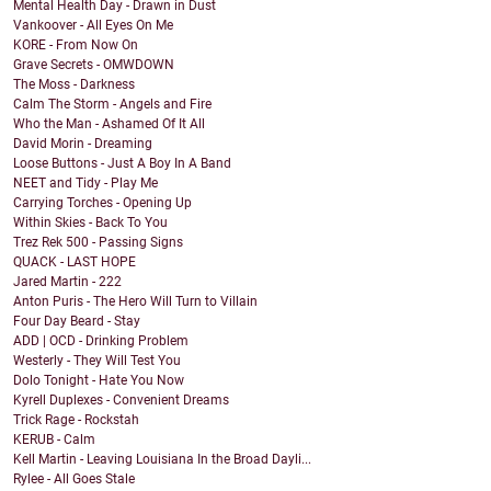
Mental Health Day - Drawn in Dust
Vankoover - All Eyes On Me
KORE - From Now On
Grave Secrets - OMWDOWN
The Moss - Darkness
Calm The Storm - Angels and Fire
Who the Man - Ashamed Of It All
David Morin - Dreaming
Loose Buttons - Just A Boy In A Band
NEET and Tidy - Play Me
Carrying Torches - Opening Up
Within Skies - Back To You
Trez Rek 500 - Passing Signs
QUACK - LAST HOPE
Jared Martin - 222
Anton Puris - The Hero Will Turn to Villain
Four Day Beard - Stay
ADD | OCD - Drinking Problem
Westerly - They Will Test You
Dolo Tonight - Hate You Now
Kyrell Duplexes - Convenient Dreams
Trick Rage - Rockstah
KERUB - Calm
Kell Martin - Leaving Louisiana In the Broad Dayli...
Rylee - All Goes Stale