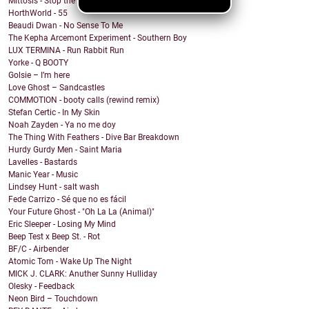
Mittosis - Stop the questions
HorthWorld - 55
Beaudi Dwan - No Sense To Me
The Kepha Arcemont Experiment - Southern Boy
LUX TERMINA - Run Rabbit Run
Yorke - Q BOOTY
Golsie – I’m here
Love Ghost – Sandcastles
COMMOTION - booty calls (rewind remix)
Stefan Certic - In My Skin
Noah Zayden - Ya no me doy
The Thing With Feathers - Dive Bar Breakdown
Hurdy Gurdy Men - Saint Maria
Lavelles - Bastards
Manic Year - Music
Lindsey Hunt - salt wash
Fede Carrizo - Sé que no es fácil
Your Future Ghost - "Oh La La (Animal)"
Eric Sleeper - Losing My Mind
Beep Test x Beep St. - Rot
BF/C - Airbender
Atomic Tom - Wake Up The Night
MICK J. CLARK: Anuther Sunny Hulliday
Olesky - Feedback
Neon Bird – Touchdown