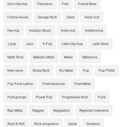
Emo Hip-hop
Flamenco
Folk
Future Bass
Future House
Garage Rock
Glam
Hard rock
Hip-hop
Holiday Music
Indie rock
Indietronica
J-pop
Jazz
K-Pop
Latin Hip-Hop
Latin Rock
Math Rock
Melodic Metal
Metal
Metalcore
New wave
Noise Rock
Nu Metal
Pop
Pop PUNK
Pop Punk Latino
Post-Hardcore
Post-Metal
Post-grunge
Power Pop
Progressive Rock
Punk
Rap Metal
Reggae
Reggaeton
Regional mexicana
Rock N Roll
Rock progresivo
Salsa
Screamo