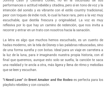
Johnny Cash y Leonard Cohen, no en la oscuridad de sus
performances o actitud rebelde y citadina, pero sí en tono de voz y la
intención del sonido y
es vibrante con el estilo country tradicional,
peor con toques de indie rock, lo cual la hace rara, pero a la vez muy
escuchable, que destila frescura y originalidad. La voz es muy
reflexiva por lo que hay un camino de redención, que nos invita a
recorrer y entrar en un trato con nosotros hacia la sanación.
La letra es algo que muchos hemos escuchado, es un cuento de
hadas moderno, sin la tela de Disney o las palabras rebuscadas, sino
de una forma sureña y con botas. Ideal para un viaje en carretera a
la luz de la luna, para ir imaginando nuestra propia historia, con el
final que queremos, aunque esto solo se sueña, la canción te saca
una realidad y te ancla a otra, más ligera y llena de ritmo y melodías
que se leen y escuchan.
"I Need Love"
de
Brent Amaker and the Rodeo
es perfecta para los
playlists rebeldes y con corazón.