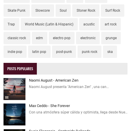
Skate Punk
Slowcore
Soul
Stoner Rock
Surf Rock
Trap
World Music (Latin & Hispanic)
acustic
art rock
classic rock
edm
electro pop
electronic
grunge
indie pop
latin pop
post-punk
punk rock
ska
POSTS POPULARES
Naomi August - American Zen
Naomi August presenta "American Zen" , una can…
Max Ceddo - She Forever
Con una atmósfera súper cálida y optimista, llega desde Nue…