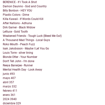
BERENICE - If I Took A Shot
Damon Daunno - God and Country
Billy Bonbon - HEY YOU
Plastic Colors - Dime
Killa Kawaii - If Words Could Kill
After Nations - Adhuna
Dirk Garner - Black Widow
Lettuce - Gold Tooth
Weakened Friends - Tough Luck (Bleed Me Out)
A Thousand Mad Things - Local Guys
Roko Mouth - Peach Fuzz
Isak Jakobsson - Maybe I Let You Go
Louis Torre - silver lining
Blonde Otter - Your Number
Don't Tell John - I'm done
Reeya Banerjee - Runner
Mental Health Day - Look Away
junio
493
mayo
407
abril
357
marzo
332
febrero
411
enero
361
2024
3940
diciembre
329