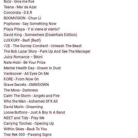
Nico - Give me five
Teana - Mar de Azar
Concordia - D.E.R
BOOMVISION - Chun Li
Poptones - Say Something Now
Playa Pitaya - Y si viene el viento?
David King - Somewhere (Essentials Edition)
LUXXURY - Bad! (Bad!)
√2E - The Gurney Constant - Unleash The Beast
The Bob Lazar Story - Park Up And See The Manager
Juicy Romance – Bikini
Nate Hobi - Be Your Prize
Mental Health Day - Drawn in Dust
Vankoover - All Eyes On Me
KORE - From Now On
Grave Secrets - OMWDOWN
The Moss - Darkness
Calm The Storm - Angels and Fire
Who the Man - Ashamed Of It All
David Morin - Dreaming
Loose Buttons - Just A Boy In A Band
NEET and Tidy - Play Me
Carrying Torches - Opening Up
Within Skies - Back To You
Trez Rek 500 - Passing Signs