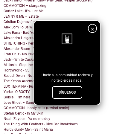
Jack Horton - Never Know Why (feat. Vesper Stockwell)
COMMOTION – stargazing
Cortez Lake - It's Just Me
JENNY & ME – Estate
Cristian Dujmović – Fin de un mundo
Alex Born To Be Wild - Nice Girls
×
Lake Rana - Bad Year
Alexandra Helgerson - We're Never Going Out
STRETCHING - Pencil Me In
Alexander Baum - Träume
Fran Cruz - No Puedo
¡Sigue nuestro
Jady - White Casket
blog!
Mittosis - Stop the questions
HorthWorld - 55
Únete a la comunidad rockera y
Beaudi Dwan - No Sense To Me
no te pierdas nada.
The Kepha Arcemont Experiment - Southern Boy
LUX TERMINA - Run Rabbit Run
Yorke - Q BOOTY
SÍGUENOS
Golsie – I’m here
Love Ghost – Sandcastles
COMMOTION - booty calls (rewind remix)
Stefan Certic - In My Skin
Noah Zayden - Ya no me doy
The Thing With Feathers - Dive Bar Breakdown
Hurdy Gurdy Men - Saint Maria