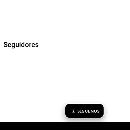
Seguidores
×
SÍGUENOS
Ya te sigo