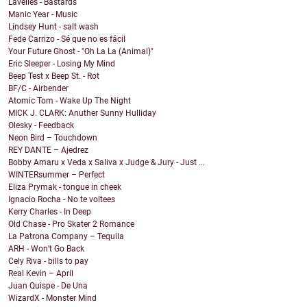
Lavelles - Bastards
Manic Year - Music
Lindsey Hunt - salt wash
Fede Carrizo - Sé que no es fácil
Your Future Ghost - "Oh La La (Animal)"
Eric Sleeper - Losing My Mind
Beep Test x Beep St. - Rot
BF/C - Airbender
Atomic Tom - Wake Up The Night
MICK J. CLARK: Anuther Sunny Hulliday
Olesky - Feedback
Neon Bird – Touchdown
REY DANTE – Ajedrez
Bobby Amaru x Veda x Saliva x Judge & Jury - Just ...
WINTERsummer – Perfect
Eliza Prymak - tongue in cheek
Ignacio Rocha - No te voltees
Kerry Charles - In Deep
Old Chase - Pro Skater 2 Romance
La Patrona Company – Tequila
ARH - Won’t Go Back
Cely Riva - bills to pay
Real Kevin – April
Juan Quispe - De Una
WizardX - Monster Mind