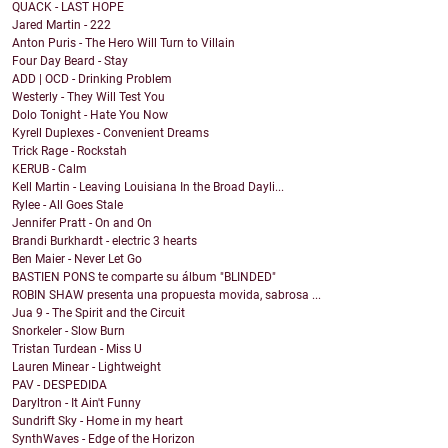
QUACK - LAST HOPE
Jared Martin - 222
Anton Puris - The Hero Will Turn to Villain
Four Day Beard - Stay
ADD | OCD - Drinking Problem
Westerly - They Will Test You
Dolo Tonight - Hate You Now
Kyrell Duplexes - Convenient Dreams
Trick Rage - Rockstah
KERUB - Calm
Kell Martin - Leaving Louisiana In the Broad Dayli...
Rylee - All Goes Stale
Jennifer Pratt - On and On
Brandi Burkhardt - electric 3 hearts
Ben Maier - Never Let Go
BASTIEN PONS te comparte su álbum "BLINDED"
ROBIN SHAW presenta una propuesta movida, sabrosa ...
Jua 9 - The Spirit and the Circuit
Snorkeler - Slow Burn
Tristan Turdean - Miss U
Lauren Minear - Lightweight
PAV - DESPEDIDA
Daryltron - It Ain't Funny
Sundrift Sky - Home in my heart
SynthWaves - Edge of the Horizon