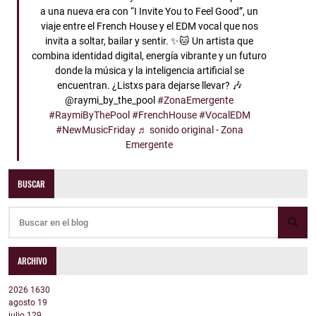
a una nueva era con “I Invite You to Feel Good”, un
viaje entre el French House y el EDM vocal que nos
invita a soltar, bailar y sentir. ✨🐱 Un artista que
combina identidad digital, energía vibrante y un futuro
donde la música y la inteligencia artificial se
encuentran. ¿Listxs para dejarse llevar? 🎶
@raymi_by_the_pool
#ZonaEmergente
#RaymiByThePool
#FrenchHouse
#VocalEDM
#NewMusicFriday
♬ sonido original - Zona
Emergente
BUSCAR
ARCHIVO
2026
1630
agosto
19
julio
129