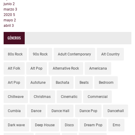
junio
2
marzo
3
2020
5
mayo
2
abril
3
GÉNEROS
80s Rock
90s Rock
Adult Contemporary
Alt Country
Alt Folk
Alt Pop
Alternative Rock
Americana
Art Pop
Autotune
Bachata
Beats
Bedroom
Chillwave
Christmas
Cinematic
Commercial
Cumbia
Dance
Dance Hall
Dance Pop
Dancehall
Dark wave
Deep House
Disco
Dream Pop
Emo