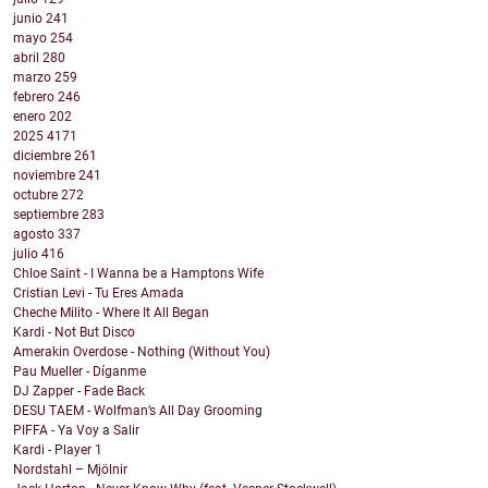
junio
241
mayo
254
abril
280
marzo
259
febrero
246
enero
202
2025
4171
diciembre
261
noviembre
241
octubre
272
septiembre
283
agosto
337
julio
416
Chloe Saint - I Wanna be a Hamptons Wife
Cristian Levi - Tu Eres Amada
Cheche Milito - Where It All Began
Kardi - Not But Disco
Amerakin Overdose - Nothing (Without You)
Pau Mueller - Díganme
DJ Zapper - Fade Back
DESU TAEM - Wolfman’s All Day Grooming
PIFFA - Ya Voy a Salir
Kardi - Player 1
Nordstahl – Mjölnir