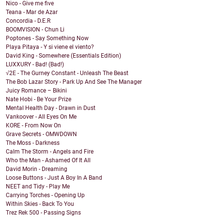
Nico - Give me five
Teana - Mar de Azar
Concordia - D.E.R
BOOMVISION - Chun Li
Poptones - Say Something Now
Playa Pitaya - Y si viene el viento?
David King - Somewhere (Essentials Edition)
LUXXURY - Bad! (Bad!)
√2E - The Gurney Constant - Unleash The Beast
The Bob Lazar Story - Park Up And See The Manager
Juicy Romance – Bikini
Nate Hobi - Be Your Prize
Mental Health Day - Drawn in Dust
Vankoover - All Eyes On Me
KORE - From Now On
Grave Secrets - OMWDOWN
The Moss - Darkness
Calm The Storm - Angels and Fire
Who the Man - Ashamed Of It All
David Morin - Dreaming
Loose Buttons - Just A Boy In A Band
NEET and Tidy - Play Me
Carrying Torches - Opening Up
Within Skies - Back To You
Trez Rek 500 - Passing Signs