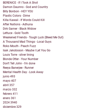
BERENICE - If I Took A Shot
Damon Daunno - God and Country
Billy Bonbon - HEY YOU
Plastic Colors - Dime
Killa Kawaii - If Words Could Kill
After Nations - Adhuna
Dirk Garner - Black Widow
Lettuce - Gold Tooth
Weakened Friends - Tough Luck (Bleed Me Out)
A Thousand Mad Things - Local Guys
Roko Mouth - Peach Fuzz
Isak Jakobsson - Maybe I Let You Go
Louis Torre - silver lining
Blonde Otter - Your Number
Don't Tell John - I'm done
Reeya Banerjee - Runner
Mental Health Day - Look Away
junio
493
mayo
407
abril
357
marzo
332
febrero
411
enero
361
2024
3940
diciembre
329