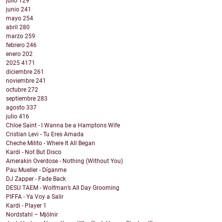
julio
129
junio
241
mayo
254
abril
280
marzo
259
febrero
246
enero
202
2025
4171
diciembre
261
noviembre
241
octubre
272
septiembre
283
agosto
337
julio
416
Chloe Saint - I Wanna be a Hamptons Wife
Cristian Levi - Tu Eres Amada
Cheche Milito - Where It All Began
Kardi - Not But Disco
Amerakin Overdose - Nothing (Without You)
Pau Mueller - Díganme
DJ Zapper - Fade Back
DESU TAEM - Wolfman’s All Day Grooming
PIFFA - Ya Voy a Salir
Kardi - Player 1
Nordstahl – Mjölnir