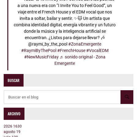
a una nueva era con “I Invite You to Feel Good”, un
viaje entre el French House y el EDM vocal que nos
invita a soltar, bailar y sentir. ✨🐱 Un artista que
combina identidad digital, energía vibrante y un futuro
donde la música y la inteligencia artificial se
encuentran. ¿Listxs para dejarse llevar? 🎶
@raymi_by_the_pool
#ZonaEmergente
#RaymiByThePool
#FrenchHouse
#VocalEDM
#NewMusicFriday
♬ sonido original - Zona
Emergente
BUSCAR
ARCHIVO
2026
1630
agosto
19