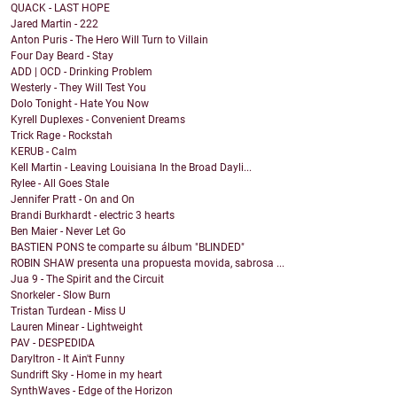
QUACK - LAST HOPE
Jared Martin - 222
Anton Puris - The Hero Will Turn to Villain
Four Day Beard - Stay
ADD | OCD - Drinking Problem
Westerly - They Will Test You
Dolo Tonight - Hate You Now
Kyrell Duplexes - Convenient Dreams
Trick Rage - Rockstah
KERUB - Calm
Kell Martin - Leaving Louisiana In the Broad Dayli...
Rylee - All Goes Stale
Jennifer Pratt - On and On
Brandi Burkhardt - electric 3 hearts
Ben Maier - Never Let Go
BASTIEN PONS te comparte su álbum "BLINDED"
ROBIN SHAW presenta una propuesta movida, sabrosa ...
Jua 9 - The Spirit and the Circuit
Snorkeler - Slow Burn
Tristan Turdean - Miss U
Lauren Minear - Lightweight
PAV - DESPEDIDA
Daryltron - It Ain't Funny
Sundrift Sky - Home in my heart
SynthWaves - Edge of the Horizon