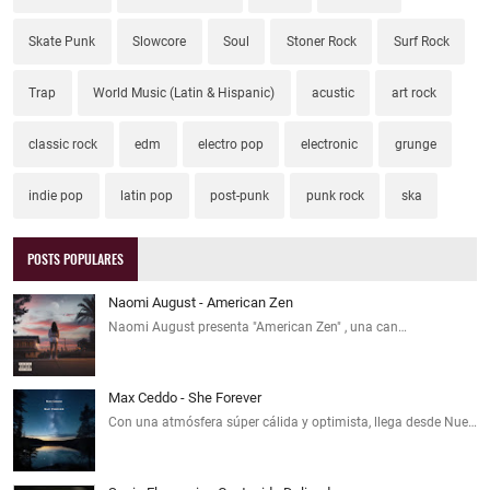
Skate Punk
Slowcore
Soul
Stoner Rock
Surf Rock
Trap
World Music (Latin & Hispanic)
acustic
art rock
classic rock
edm
electro pop
electronic
grunge
indie pop
latin pop
post-punk
punk rock
ska
POSTS POPULARES
Naomi August - American Zen
Naomi August presenta "American Zen" , una can…
Max Ceddo - She Forever
Con una atmósfera súper cálida y optimista, llega desde Nue…