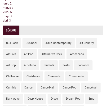
junio
2
marzo
3
2020
5
mayo
2
abril
3
GÉNEROS
80s Rock
90s Rock
Adult Contemporary
Alt Country
Alt Folk
Alt Pop
Alternative Rock
Americana
Art Pop
Autotune
Bachata
Beats
Bedroom
Chillwave
Christmas
Cinematic
Commercial
Cumbia
Dance
Dance Hall
Dance Pop
Dancehall
Dark wave
Deep House
Disco
Dream Pop
Emo