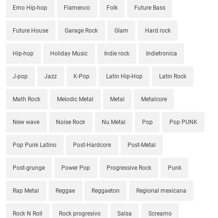
Emo Hip-hop
Flamenco
Folk
Future Bass
Future House
Garage Rock
Glam
Hard rock
Hip-hop
Holiday Music
Indie rock
Indietronica
J-pop
Jazz
K-Pop
Latin Hip-Hop
Latin Rock
Math Rock
Melodic Metal
Metal
Metalcore
New wave
Noise Rock
Nu Metal
Pop
Pop PUNK
Pop Punk Latino
Post-Hardcore
Post-Metal
Post-grunge
Power Pop
Progressive Rock
Punk
Rap Metal
Reggae
Reggaeton
Regional mexicana
Rock N Roll
Rock progresivo
Salsa
Screamo