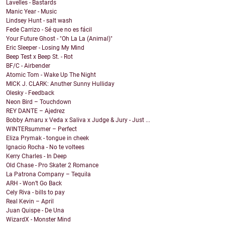
Lavelles - Bastards
Manic Year - Music
Lindsey Hunt - salt wash
Fede Carrizo - Sé que no es fácil
Your Future Ghost - "Oh La La (Animal)"
Eric Sleeper - Losing My Mind
Beep Test x Beep St. - Rot
BF/C - Airbender
Atomic Tom - Wake Up The Night
MICK J. CLARK: Anuther Sunny Hulliday
Olesky - Feedback
Neon Bird – Touchdown
REY DANTE – Ajedrez
Bobby Amaru x Veda x Saliva x Judge & Jury - Just ...
WINTERsummer – Perfect
Eliza Prymak - tongue in cheek
Ignacio Rocha - No te voltees
Kerry Charles - In Deep
Old Chase - Pro Skater 2 Romance
La Patrona Company – Tequila
ARH - Won’t Go Back
Cely Riva - bills to pay
Real Kevin – April
Juan Quispe - De Una
WizardX - Monster Mind