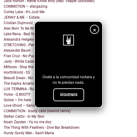
Jack Horton - Never Know Why (feat. Vesper Stockwell)
COMMOTION – stargazing
Cortez Lake - It's Just Me
JENNY & ME – Estate
Cristian Dujmović – Fin de un mundo
×
Alex Born To Be Wild - Nice Girls
Lake Rana - Bad Year
Alexandra Helgerson - We're Never Going Out
STRETCHING - Pencil Me In
Alexander Baum - Träume
Fran Cruz - No Puedo
¡Sigue nuestro
Jady - White Casket
blog!
Mittosis - Stop the questions
HorthWorld - 55
Únete a la comunidad rockera y
Beaudi Dwan - No Sense To Me
no te pierdas nada.
The Kepha Arcemont Experiment - Southern Boy
LUX TERMINA - Run Rabbit Run
Yorke - Q BOOTY
SÍGUENOS
Golsie – I’m here
Love Ghost – Sandcastles
COMMOTION - booty calls (rewind remix)
Stefan Certic - In My Skin
Noah Zayden - Ya no me doy
The Thing With Feathers - Dive Bar Breakdown
Hurdy Gurdy Men - Saint Maria