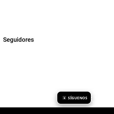
Seguidores
×
SÍGUENOS
Ya te sigo