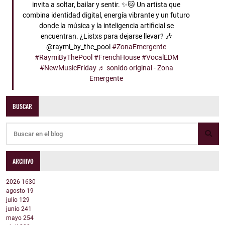
invita a soltar, bailar y sentir. ✨🐱 Un artista que
combina identidad digital, energía vibrante y un futuro
donde la música y la inteligencia artificial se
encuentran. ¿Listxs para dejarse llevar? 🎶
@raymi_by_the_pool
#ZonaEmergente
#RaymiByThePool
#FrenchHouse
#VocalEDM
#NewMusicFriday
♬ sonido original - Zona
Emergente
BUSCAR
ARCHIVO
2026
1630
agosto
19
julio
129
junio
241
mayo
254