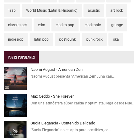
Trap
World Music (Latin & Hispanic)
acustic
art rock
classic rock
edm
electro pop
electronic
grunge
indie pop
latin pop
post-punk
punk rock
ska
POSTS POPULARES
Naomi August - American Zen
Naomi August presenta "American Zen" , una can…
Max Ceddo - She Forever
Con una atmósfera súper cálida y optimista, llega desde Nue…
Sucia Elegancia - Contenido Delicado
"Sucia Elegancia" no es apto para sensibles, co…