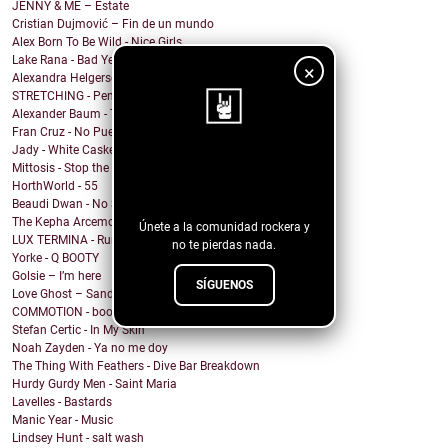
JENNY & ME – Estate
Cristian Dujmović – Fin de un mundo
Alex Born To Be Wild - Nice Girls
Lake Rana - Bad Year
×
Alexandra Helgerson - We're Never Going Out
STRETCHING - Pencil Me In
Alexander Baum - Träume
Fran Cruz - No Puedo
Jady - White Casket
¡Sigue nuestro
Mittosis - Stop the questions
HorthWorld - 55
blog!
Beaudi Dwan - No Sense To Me
The Kepha Arcemont Experiment - Southern Boy
Únete a la comunidad rockera y
LUX TERMINA - Run Rabbit Run
no te pierdas nada.
Yorke - Q BOOTY
Golsie – I’m here
SÍGUENOS
Love Ghost – Sandcastles
COMMOTION - booty calls (rewind remix)
Stefan Certic - In My Skin
Noah Zayden - Ya no me doy
The Thing With Feathers - Dive Bar Breakdown
Hurdy Gurdy Men - Saint Maria
Lavelles - Bastards
Manic Year - Music
Lindsey Hunt - salt wash