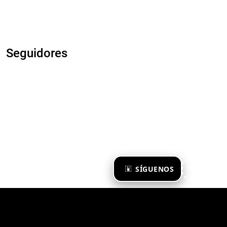
Seguidores
×
SÍGUENOS
Ya te sigo