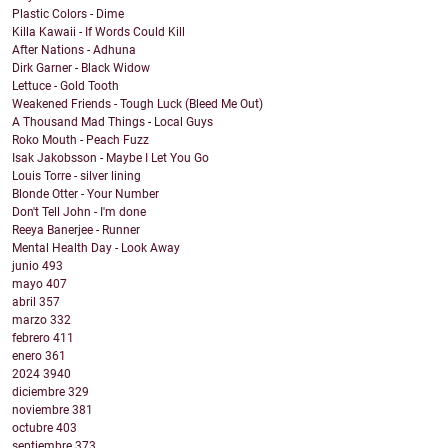
Plastic Colors - Dime
Killa Kawaii - If Words Could Kill
After Nations - Adhuna
Dirk Garner - Black Widow
Lettuce - Gold Tooth
Weakened Friends - Tough Luck (Bleed Me Out)
A Thousand Mad Things - Local Guys
Roko Mouth - Peach Fuzz
Isak Jakobsson - Maybe I Let You Go
Louis Torre - silver lining
Blonde Otter - Your Number
Don't Tell John - I'm done
Reeya Banerjee - Runner
Mental Health Day - Look Away
junio
493
mayo
407
abril
357
marzo
332
febrero
411
enero
361
2024
3940
diciembre
329
noviembre
381
octubre
403
septiembre
373