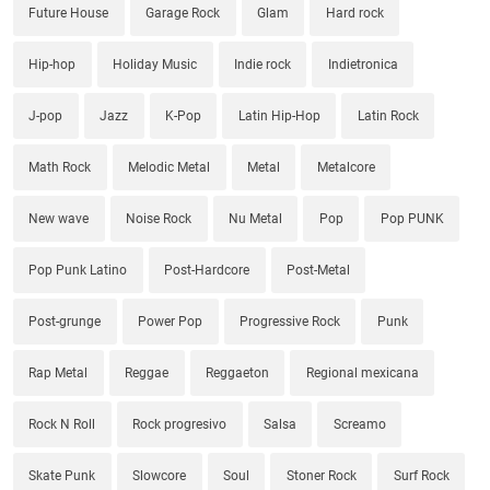
Future House
Garage Rock
Glam
Hard rock
Hip-hop
Holiday Music
Indie rock
Indietronica
J-pop
Jazz
K-Pop
Latin Hip-Hop
Latin Rock
Math Rock
Melodic Metal
Metal
Metalcore
New wave
Noise Rock
Nu Metal
Pop
Pop PUNK
Pop Punk Latino
Post-Hardcore
Post-Metal
Post-grunge
Power Pop
Progressive Rock
Punk
Rap Metal
Reggae
Reggaeton
Regional mexicana
Rock N Roll
Rock progresivo
Salsa
Screamo
Skate Punk
Slowcore
Soul
Stoner Rock
Surf Rock