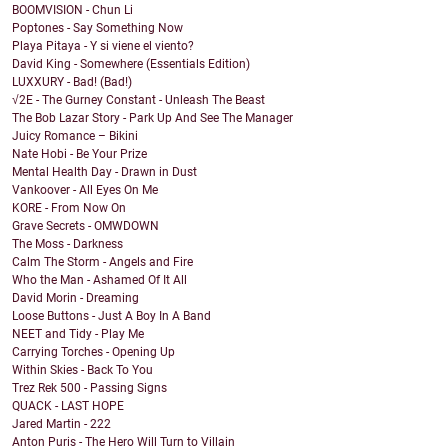
BOOMVISION - Chun Li
Poptones - Say Something Now
Playa Pitaya - Y si viene el viento?
David King - Somewhere (Essentials Edition)
LUXXURY - Bad! (Bad!)
√2E - The Gurney Constant - Unleash The Beast
The Bob Lazar Story - Park Up And See The Manager
Juicy Romance – Bikini
Nate Hobi - Be Your Prize
Mental Health Day - Drawn in Dust
Vankoover - All Eyes On Me
KORE - From Now On
Grave Secrets - OMWDOWN
The Moss - Darkness
Calm The Storm - Angels and Fire
Who the Man - Ashamed Of It All
David Morin - Dreaming
Loose Buttons - Just A Boy In A Band
NEET and Tidy - Play Me
Carrying Torches - Opening Up
Within Skies - Back To You
Trez Rek 500 - Passing Signs
QUACK - LAST HOPE
Jared Martin - 222
Anton Puris - The Hero Will Turn to Villain