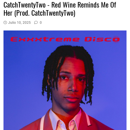
CatchTwentyTwo - Red Wine Reminds Me Of
Her (Prod. CatchTwentyTwo)
Julio 10, 2025
0