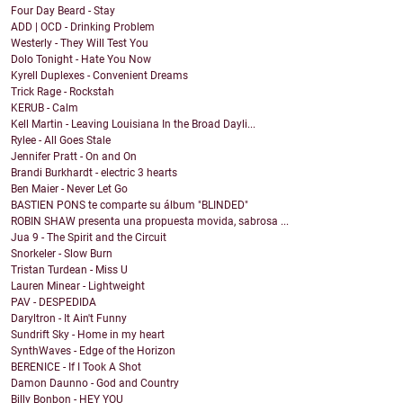
Four Day Beard - Stay
ADD | OCD - Drinking Problem
Westerly - They Will Test You
Dolo Tonight - Hate You Now
Kyrell Duplexes - Convenient Dreams
Trick Rage - Rockstah
KERUB - Calm
Kell Martin - Leaving Louisiana In the Broad Dayli...
Rylee - All Goes Stale
Jennifer Pratt - On and On
Brandi Burkhardt - electric 3 hearts
Ben Maier - Never Let Go
BASTIEN PONS te comparte su álbum "BLINDED"
ROBIN SHAW presenta una propuesta movida, sabrosa ...
Jua 9 - The Spirit and the Circuit
Snorkeler - Slow Burn
Tristan Turdean - Miss U
Lauren Minear - Lightweight
PAV - DESPEDIDA
Daryltron - It Ain't Funny
Sundrift Sky - Home in my heart
SynthWaves - Edge of the Horizon
BERENICE - If I Took A Shot
Damon Daunno - God and Country
Billy Bonbon - HEY YOU