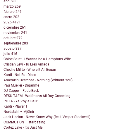
abril
280
marzo
259
febrero
246
enero
202
2025
4171
diciembre
261
noviembre
241
octubre
272
septiembre
283
agosto
337
julio
416
Chloe Saint - I Wanna be a Hamptons Wife
Cristian Levi - Tu Eres Amada
Cheche Milito - Where It All Began
Kardi - Not But Disco
Amerakin Overdose - Nothing (Without You)
Pau Mueller - Díganme
DJ Zapper - Fade Back
DESU TAEM - Wolfman’s All Day Grooming
PIFFA - Ya Voy a Salir
Kardi - Player 1
Nordstahl – Mjölnir
Jack Horton - Never Know Why (feat. Vesper Stockwell)
COMMOTION – stargazing
Cortez Lake - It's Just Me