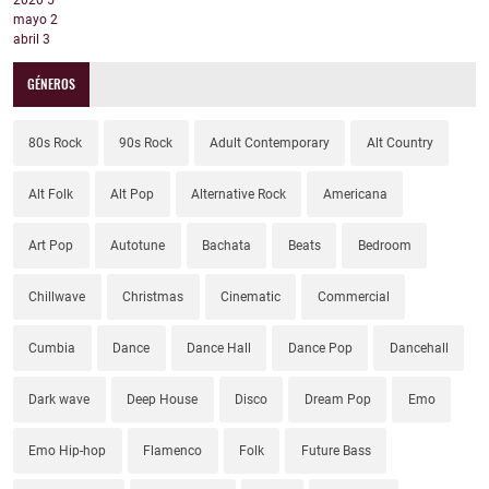
2020
5
mayo
2
abril
3
GÉNEROS
80s Rock
90s Rock
Adult Contemporary
Alt Country
Alt Folk
Alt Pop
Alternative Rock
Americana
Art Pop
Autotune
Bachata
Beats
Bedroom
Chillwave
Christmas
Cinematic
Commercial
Cumbia
Dance
Dance Hall
Dance Pop
Dancehall
Dark wave
Deep House
Disco
Dream Pop
Emo
Emo Hip-hop
Flamenco
Folk
Future Bass