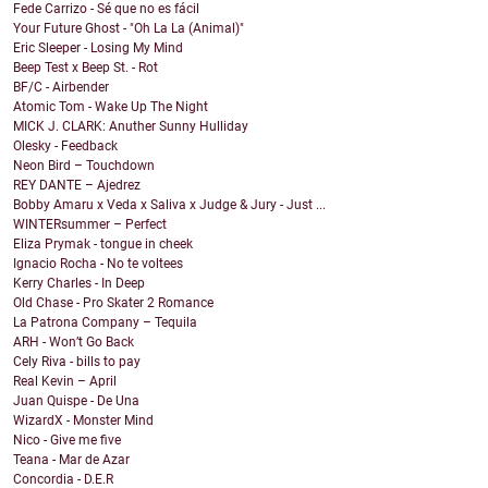
Fede Carrizo - Sé que no es fácil
Your Future Ghost - "Oh La La (Animal)"
Eric Sleeper - Losing My Mind
Beep Test x Beep St. - Rot
BF/C - Airbender
Atomic Tom - Wake Up The Night
MICK J. CLARK: Anuther Sunny Hulliday
Olesky - Feedback
Neon Bird – Touchdown
REY DANTE – Ajedrez
Bobby Amaru x Veda x Saliva x Judge & Jury - Just ...
WINTERsummer – Perfect
Eliza Prymak - tongue in cheek
Ignacio Rocha - No te voltees
Kerry Charles - In Deep
Old Chase - Pro Skater 2 Romance
La Patrona Company – Tequila
ARH - Won’t Go Back
Cely Riva - bills to pay
Real Kevin – April
Juan Quispe - De Una
WizardX - Monster Mind
Nico - Give me five
Teana - Mar de Azar
Concordia - D.E.R