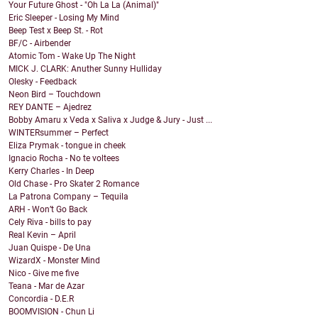
Your Future Ghost - "Oh La La (Animal)"
Eric Sleeper - Losing My Mind
Beep Test x Beep St. - Rot
BF/C - Airbender
Atomic Tom - Wake Up The Night
MICK J. CLARK: Anuther Sunny Hulliday
Olesky - Feedback
Neon Bird – Touchdown
REY DANTE – Ajedrez
Bobby Amaru x Veda x Saliva x Judge & Jury - Just ...
WINTERsummer – Perfect
Eliza Prymak - tongue in cheek
Ignacio Rocha - No te voltees
Kerry Charles - In Deep
Old Chase - Pro Skater 2 Romance
La Patrona Company – Tequila
ARH - Won’t Go Back
Cely Riva - bills to pay
Real Kevin – April
Juan Quispe - De Una
WizardX - Monster Mind
Nico - Give me five
Teana - Mar de Azar
Concordia - D.E.R
BOOMVISION - Chun Li