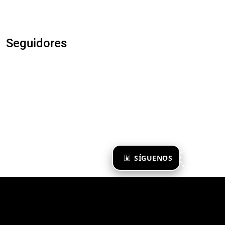
Seguidores
×
SÍGUENOS
Ya te sigo