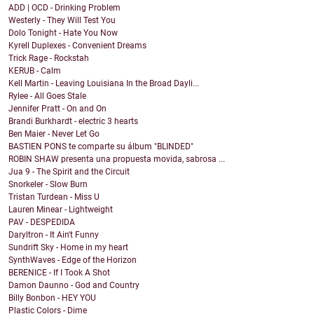
ADD | OCD - Drinking Problem
Westerly - They Will Test You
Dolo Tonight - Hate You Now
Kyrell Duplexes - Convenient Dreams
Trick Rage - Rockstah
KERUB - Calm
Kell Martin - Leaving Louisiana In the Broad Dayli...
Rylee - All Goes Stale
Jennifer Pratt - On and On
Brandi Burkhardt - electric 3 hearts
Ben Maier - Never Let Go
BASTIEN PONS te comparte su álbum "BLINDED"
ROBIN SHAW presenta una propuesta movida, sabrosa ...
Jua 9 - The Spirit and the Circuit
Snorkeler - Slow Burn
Tristan Turdean - Miss U
Lauren Minear - Lightweight
PAV - DESPEDIDA
Daryltron - It Ain't Funny
Sundrift Sky - Home in my heart
SynthWaves - Edge of the Horizon
BERENICE - If I Took A Shot
Damon Daunno - God and Country
Billy Bonbon - HEY YOU
Plastic Colors - Dime