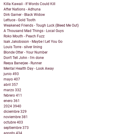
Killa Kawaii - If Words Could Kill
After Nations - Adhuna
Dirk Garner - Black Widow
Lettuce - Gold Tooth
Weakened Friends - Tough Luck (Bleed Me Out)
A Thousand Mad Things - Local Guys
Roko Mouth - Peach Fuzz
Isak Jakobsson - Maybe I Let You Go
Louis Torre - silver lining
Blonde Otter - Your Number
Don't Tell John - I'm done
Reeya Banerjee - Runner
Mental Health Day - Look Away
junio
493
mayo
407
abril
357
marzo
332
febrero
411
enero
361
2024
3940
diciembre
329
noviembre
381
octubre
403
septiembre
373
agosto
434