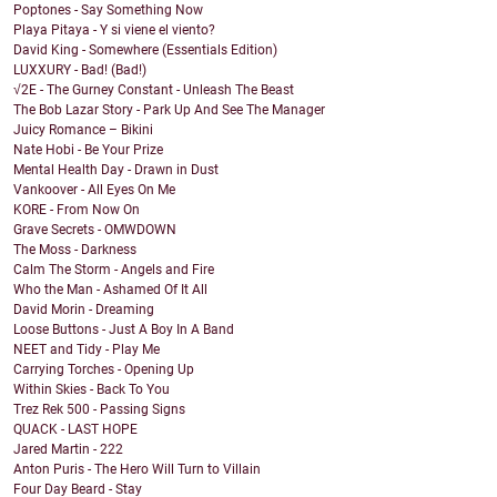
Poptones - Say Something Now
Playa Pitaya - Y si viene el viento?
David King - Somewhere (Essentials Edition)
LUXXURY - Bad! (Bad!)
√2E - The Gurney Constant - Unleash The Beast
The Bob Lazar Story - Park Up And See The Manager
Juicy Romance – Bikini
Nate Hobi - Be Your Prize
Mental Health Day - Drawn in Dust
Vankoover - All Eyes On Me
KORE - From Now On
Grave Secrets - OMWDOWN
The Moss - Darkness
Calm The Storm - Angels and Fire
Who the Man - Ashamed Of It All
David Morin - Dreaming
Loose Buttons - Just A Boy In A Band
NEET and Tidy - Play Me
Carrying Torches - Opening Up
Within Skies - Back To You
Trez Rek 500 - Passing Signs
QUACK - LAST HOPE
Jared Martin - 222
Anton Puris - The Hero Will Turn to Villain
Four Day Beard - Stay