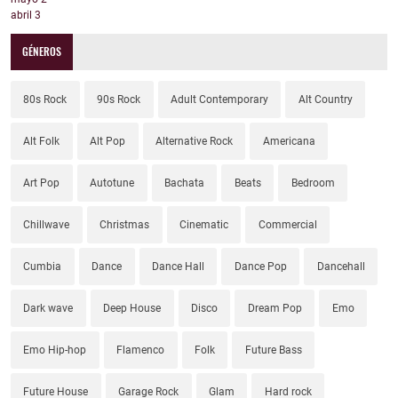
abril
3
GÉNEROS
80s Rock
90s Rock
Adult Contemporary
Alt Country
Alt Folk
Alt Pop
Alternative Rock
Americana
Art Pop
Autotune
Bachata
Beats
Bedroom
Chillwave
Christmas
Cinematic
Commercial
Cumbia
Dance
Dance Hall
Dance Pop
Dancehall
Dark wave
Deep House
Disco
Dream Pop
Emo
Emo Hip-hop
Flamenco
Folk
Future Bass
Future House
Garage Rock
Glam
Hard rock