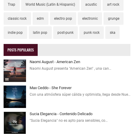
Trap
World Music (Latin & Hispanic)
acustic
art rock
classic rock
edm
electro pop
electronic
grunge
indie pop
latin pop
post-punk
punk rock
ska
POSTS POPULARES
Naomi August - American Zen
Naomi August presenta "American Zen" , una can…
Max Ceddo - She Forever
Con una atmósfera súper cálida y optimista, llega desde Nue…
Sucia Elegancia - Contenido Delicado
"Sucia Elegancia" no es apto para sensibles, co…