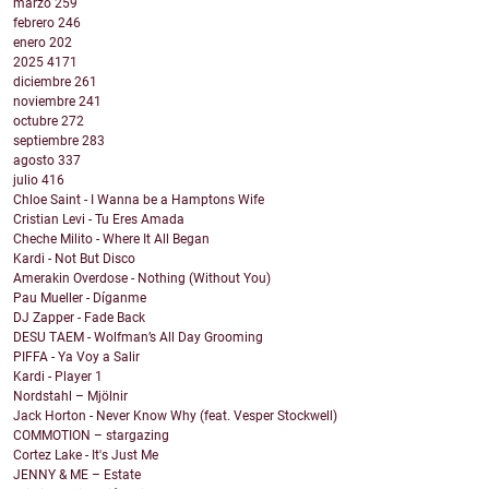
marzo
259
febrero
246
enero
202
2025
4171
diciembre
261
noviembre
241
octubre
272
septiembre
283
agosto
337
julio
416
Chloe Saint - I Wanna be a Hamptons Wife
Cristian Levi - Tu Eres Amada
Cheche Milito - Where It All Began
Kardi - Not But Disco
Amerakin Overdose - Nothing (Without You)
Pau Mueller - Díganme
DJ Zapper - Fade Back
DESU TAEM - Wolfman’s All Day Grooming
PIFFA - Ya Voy a Salir
Kardi - Player 1
Nordstahl – Mjölnir
Jack Horton - Never Know Why (feat. Vesper Stockwell)
COMMOTION – stargazing
Cortez Lake - It's Just Me
JENNY & ME – Estate