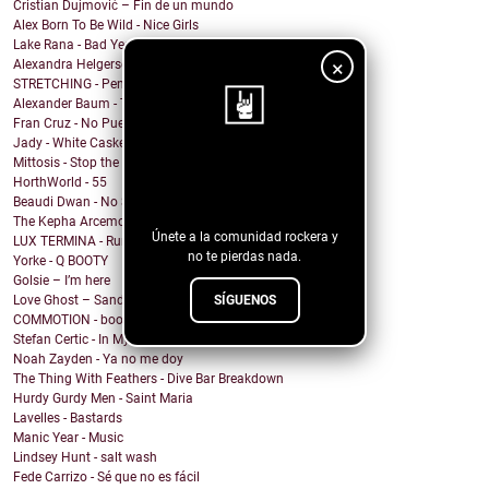
Cristian Dujmović – Fin de un mundo
Alex Born To Be Wild - Nice Girls
Lake Rana - Bad Year
×
Alexandra Helgerson - We're Never Going Out
STRETCHING - Pencil Me In
Alexander Baum - Träume
Fran Cruz - No Puedo
Jady - White Casket
Mittosis - Stop the questions
¡Sigue nuestro
HorthWorld - 55
blog!
Beaudi Dwan - No Sense To Me
The Kepha Arcemont Experiment - Southern Boy
Únete a la comunidad rockera y
LUX TERMINA - Run Rabbit Run
no te pierdas nada.
Yorke - Q BOOTY
Golsie – I’m here
SÍGUENOS
Love Ghost – Sandcastles
COMMOTION - booty calls (rewind remix)
Stefan Certic - In My Skin
Noah Zayden - Ya no me doy
The Thing With Feathers - Dive Bar Breakdown
Hurdy Gurdy Men - Saint Maria
Lavelles - Bastards
Manic Year - Music
Lindsey Hunt - salt wash
Fede Carrizo - Sé que no es fácil