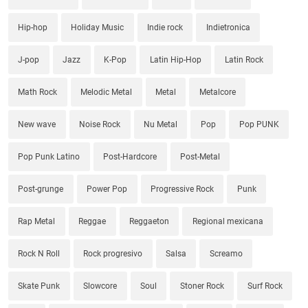
Hip-hop
Holiday Music
Indie rock
Indietronica
J-pop
Jazz
K-Pop
Latin Hip-Hop
Latin Rock
Math Rock
Melodic Metal
Metal
Metalcore
New wave
Noise Rock
Nu Metal
Pop
Pop PUNK
Pop Punk Latino
Post-Hardcore
Post-Metal
Post-grunge
Power Pop
Progressive Rock
Punk
Rap Metal
Reggae
Reggaeton
Regional mexicana
Rock N Roll
Rock progresivo
Salsa
Screamo
Skate Punk
Slowcore
Soul
Stoner Rock
Surf Rock