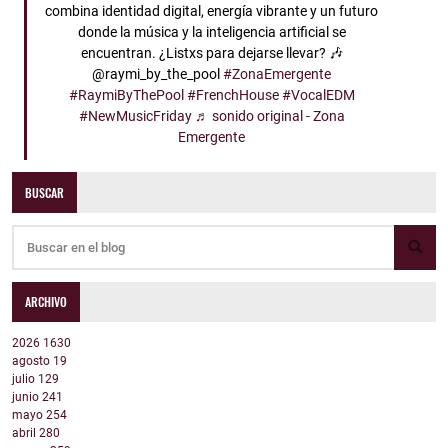
combina identidad digital, energía vibrante y un futuro
donde la música y la inteligencia artificial se
encuentran. ¿Listxs para dejarse llevar? 🎶
@raymi_by_the_pool
#ZonaEmergente
#RaymiByThePool
#FrenchHouse
#VocalEDM
#NewMusicFriday
♬ sonido original - Zona
Emergente
BUSCAR
ARCHIVO
2026
1630
agosto
19
julio
129
junio
241
mayo
254
abril
280