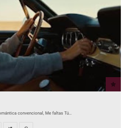
romántica convencional, Me faltas Tú…