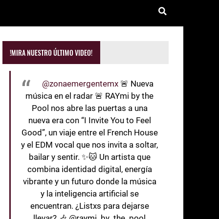
!MIRA NUESTRO ÚLTIMO VIDEO!
@zonaemergentemx
🚨 Nueva
música en el radar 🚨 RAYmi by the
Pool nos abre las puertas a una
nueva era con “I Invite You to Feel
Good”, un viaje entre el French House
y el EDM vocal que nos invita a soltar,
bailar y sentir. ✨🐱 Un artista que
combina identidad digital, energía
vibrante y un futuro donde la música
y la inteligencia artificial se
encuentran. ¿Listxs para dejarse
llevar? 🎶 @raymi_by_the_pool