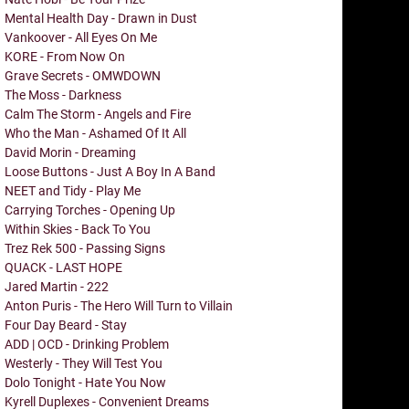
Mental Health Day - Drawn in Dust
Vankoover - All Eyes On Me
KORE - From Now On
Grave Secrets - OMWDOWN
The Moss - Darkness
Calm The Storm - Angels and Fire
Who the Man - Ashamed Of It All
David Morin - Dreaming
Loose Buttons - Just A Boy In A Band
NEET and Tidy - Play Me
Carrying Torches - Opening Up
Within Skies - Back To You
Trez Rek 500 - Passing Signs
QUACK - LAST HOPE
Jared Martin - 222
Anton Puris - The Hero Will Turn to Villain
Four Day Beard - Stay
ADD | OCD - Drinking Problem
Westerly - They Will Test You
Dolo Tonight - Hate You Now
Kyrell Duplexes - Convenient Dreams