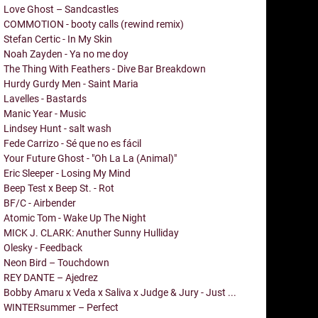
Love Ghost – Sandcastles
COMMOTION - booty calls (rewind remix)
Stefan Certic - In My Skin
Noah Zayden - Ya no me doy
The Thing With Feathers - Dive Bar Breakdown
Hurdy Gurdy Men - Saint Maria
Lavelles - Bastards
Manic Year - Music
Lindsey Hunt - salt wash
Fede Carrizo - Sé que no es fácil
Your Future Ghost - "Oh La La (Animal)"
Eric Sleeper - Losing My Mind
Beep Test x Beep St. - Rot
BF/C - Airbender
Atomic Tom - Wake Up The Night
MICK J. CLARK: Anuther Sunny Hulliday
Olesky - Feedback
Neon Bird – Touchdown
REY DANTE – Ajedrez
Bobby Amaru x Veda x Saliva x Judge & Jury - Just ...
WINTERsummer – Perfect