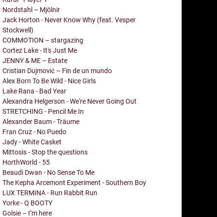
Nordstahl – Mjölnir
Jack Horton - Never Know Why (feat. Vesper
Stockwell)
COMMOTION – stargazing
Cortez Lake - It's Just Me
JENNY & ME – Estate
Cristian Dujmović – Fin de un mundo
Alex Born To Be Wild - Nice Girls
Lake Rana - Bad Year
Alexandra Helgerson - We're Never Going Out
STRETCHING - Pencil Me In
Alexander Baum - Träume
Fran Cruz - No Puedo
Jady - White Casket
Mittosis - Stop the questions
HorthWorld - 55
Beaudi Dwan - No Sense To Me
The Kepha Arcemont Experiment - Southern Boy
LUX TERMINA - Run Rabbit Run
Yorke - Q BOOTY
Golsie – I’m here