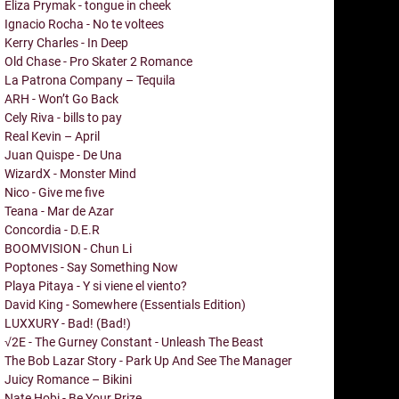
Eliza Prymak - tongue in cheek
Ignacio Rocha - No te voltees
Kerry Charles - In Deep
Old Chase - Pro Skater 2 Romance
La Patrona Company – Tequila
ARH - Won’t Go Back
Cely Riva - bills to pay
Real Kevin – April
Juan Quispe - De Una
WizardX - Monster Mind
Nico - Give me five
Teana - Mar de Azar
Concordia - D.E.R
BOOMVISION - Chun Li
Poptones - Say Something Now
Playa Pitaya - Y si viene el viento?
David King - Somewhere (Essentials Edition)
LUXXURY - Bad! (Bad!)
√2E - The Gurney Constant - Unleash The Beast
The Bob Lazar Story - Park Up And See The Manager
Juicy Romance – Bikini
Nate Hobi - Be Your Prize