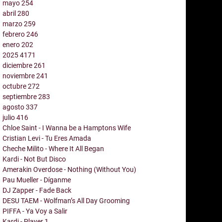
mayo
254
abril
280
marzo
259
febrero
246
enero
202
2025
4171
diciembre
261
noviembre
241
octubre
272
septiembre
283
agosto
337
julio
416
Chloe Saint - I Wanna be a Hamptons Wife
Cristian Levi - Tu Eres Amada
Cheche Milito - Where It All Began
Kardi - Not But Disco
Amerakin Overdose - Nothing (Without You)
Pau Mueller - Díganme
DJ Zapper - Fade Back
DESU TAEM - Wolfman’s All Day Grooming
PIFFA - Ya Voy a Salir
Kardi - Player 1