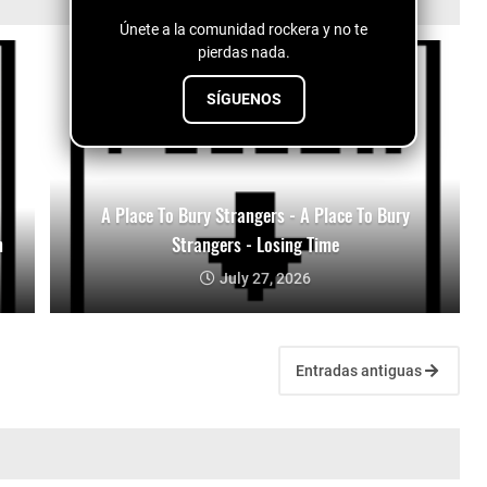
Únete a la comunidad rockera y no te
pierdas nada.
SÍGUENOS
A Place To Bury Strangers - A Place To Bury
n
Strangers - Losing Time
July 27, 2026
Entradas antiguas