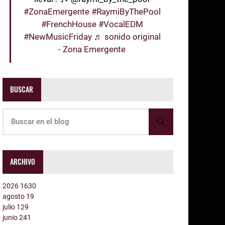
#ZonaEmergente
#RaymiByThePool
#FrenchHouse
#VocalEDM
#NewMusicFriday
♬ sonido original
- Zona Emergente
BUSCAR
ARCHIVO
2026
1630
agosto
19
julio
129
junio
241