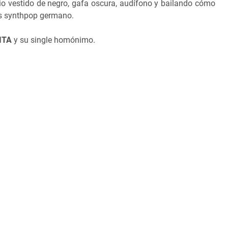
o vestido de negro, gafa oscura, audífono y bailando cómo
es synthpop germano.
ITA
y su single homónimo.