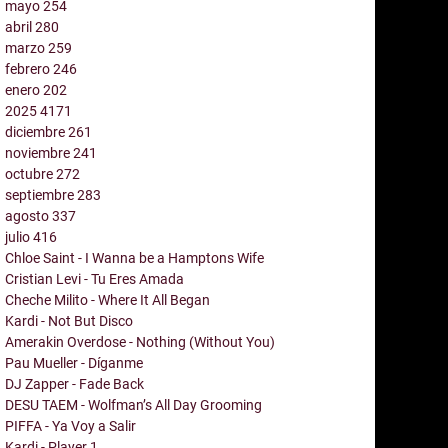
mayo
254
abril
280
marzo
259
febrero
246
enero
202
2025
4171
diciembre
261
noviembre
241
octubre
272
septiembre
283
agosto
337
julio
416
Chloe Saint - I Wanna be a Hamptons Wife
Cristian Levi - Tu Eres Amada
Cheche Milito - Where It All Began
Kardi - Not But Disco
Amerakin Overdose - Nothing (Without You)
Pau Mueller - Díganme
DJ Zapper - Fade Back
DESU TAEM - Wolfman’s All Day Grooming
PIFFA - Ya Voy a Salir
Kardi - Player 1