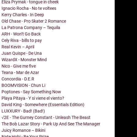
Eliza Prymak - tongue in cheek
Ignacio Rocha - No te voltees
Kerry Charles - In Deep
Old Chase - Pro Skater 2 Romance
La Patrona Company – Tequila
ARH - Won’t Go Back
Cely Riva - bills to pay
Real Kevin – April
Juan Quispe - De Una
WizardX - Monster Mind
Nico - Give me five
Teana - Mar de Azar
Concordia - D.E.R
BOOMVISION - Chun Li
Poptones - Say Something Now
Playa Pitaya - Y si viene el viento?
David King - Somewhere (Essentials Edition)
LUXXURY - Bad! (Bad!)
√2E - The Gurney Constant - Unleash The Beast
The Bob Lazar Story - Park Up And See The Manager
Juicy Romance – Bikini
Nate Hobi - Be Your Prize