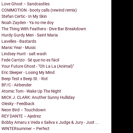
Love Ghost – Sandcastles
COMMOTION - booty calls (rewind remix)
Stefan Certic - In My Skin
Noah Zayden - Ya no me doy
The Thing With Feathers - Dive Bar Breakdown
Hurdy Gurdy Men - Saint Maria
Lavelles - Bastards
Manic Year - Music
Lindsey Hunt - salt wash
Fede Carrizo - Sé que no es fácil
Your Future Ghost - "Oh La La (Animal)"
Eric Sleeper - Losing My Mind
Beep Test x Beep St. - Rot
BF/C - Airbender
Atomic Tom - Wake Up The Night
MICK J. CLARK: Anuther Sunny Hulliday
Olesky - Feedback
Neon Bird – Touchdown
REY DANTE – Ajedrez
Bobby Amaru x Veda x Saliva x Judge & Jury - Just ...
WINTERsummer – Perfect