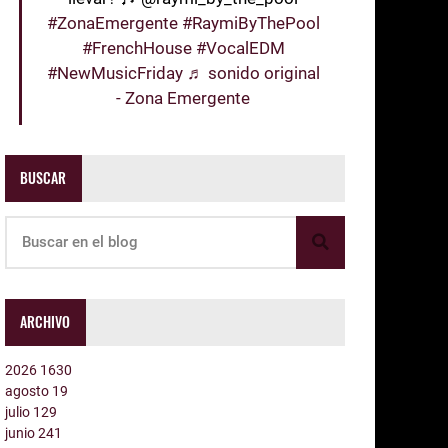
#ZonaEmergente
#RaymiByThePool
#FrenchHouse
#VocalEDM
#NewMusicFriday
♬ sonido original
- Zona Emergente
BUSCAR
ARCHIVO
2026
1630
agosto
19
julio
129
junio
241