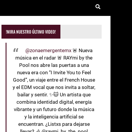
!MIRA NUESTRO ÚLTIMO VIDEO!
@zonaemergentemx
🚨 Nueva
música en el radar 🚨 RAYmi by the
Pool nos abre las puertas a una
nueva era con “I Invite You to Feel
Good”, un viaje entre el French House
y el EDM vocal que nos invita a soltar,
bailar y sentir. ✨🐱 Un artista que
combina identidad digital, energía
vibrante y un futuro donde la música
y la inteligencia artificial se
encuentran. ¿Listxs para dejarse
llevar? 🎶 @raymi_by_the_pool