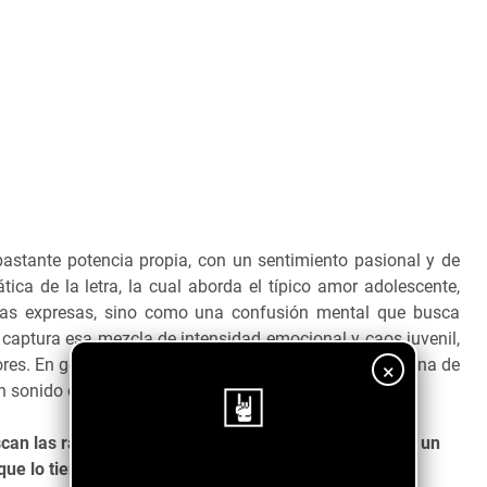
bastante potencia propia, con un sentimiento pasional y de
ica de la letra, la cual aborda el típico amor adolescente,
bras expresas, sino como una confusión mental que busca
 captura esa mezcla de intensidad emocional y caos juvenil,
s. En general es una experiencia auditiva que nos llena de
×
 sonido crudo y directo característico del rock.
can las raíces de su sonido, tenemos "
COMPULSIVE
", un
ue lo tiene todo.
¡Sigue nuestro blog!