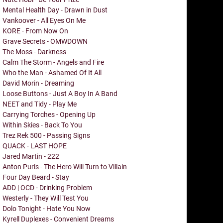
Mental Health Day - Drawn in Dust
Vankoover - All Eyes On Me
KORE - From Now On
Grave Secrets - OMWDOWN
The Moss - Darkness
Calm The Storm - Angels and Fire
Who the Man - Ashamed Of It All
David Morin - Dreaming
Loose Buttons - Just A Boy In A Band
NEET and Tidy - Play Me
Carrying Torches - Opening Up
Within Skies - Back To You
Trez Rek 500 - Passing Signs
QUACK - LAST HOPE
Jared Martin - 222
Anton Puris - The Hero Will Turn to Villain
Four Day Beard - Stay
ADD | OCD - Drinking Problem
Westerly - They Will Test You
Dolo Tonight - Hate You Now
Kyrell Duplexes - Convenient Dreams