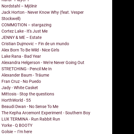
Nordstahl – Mjölnir
Jack Horton - Never Know Why (feat. Vesper
Stockwell)
COMMOTION – stargazing
Cortez Lake - It's Just Me
JENNY & ME – Estate
Cristian Dujmović – Fin de un mundo
Alex Born To Be Wild - Nice Girls
Lake Rana - Bad Year
Alexandra Helgerson - We're Never Going Out
STRETCHING - Pencil Me In
Alexander Baum - Träume
Fran Cruz - No Puedo
Jady - White Casket
Mittosis - Stop the questions
HorthWorld - 55
Beaudi Dwan - No Sense To Me
The Kepha Arcemont Experiment - Southern Boy
LUX TERMINA - Run Rabbit Run
Yorke - Q BOOTY
Golsie – I’m here