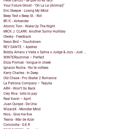
Fede Carrizo - Sé que no es fácil
Your Future Ghost - "Oh La La (Animal)"
Eric Sleeper - Losing My Mind
Beep Test x Beep St. - Rot
BF/C - Airbender
Atomic Tom - Wake Up The Night
MICK J. CLARK: Anuther Sunny Hulliday
Olesky - Feedback
Neon Bird – Touchdown
REY DANTE – Ajedrez
Bobby Amaru x Veda x Saliva x Judge & Jury - Just ...
WINTERsummer – Perfect
Eliza Prymak - tongue in cheek
Ignacio Rocha - No te voltees
Kerry Charles - In Deep
Old Chase - Pro Skater 2 Romance
La Patrona Company – Tequila
ARH - Won’t Go Back
Cely Riva - bills to pay
Real Kevin – April
Juan Quispe - De Una
WizardX - Monster Mind
Nico - Give me five
Teana - Mar de Azar
Concordia - D.E.R