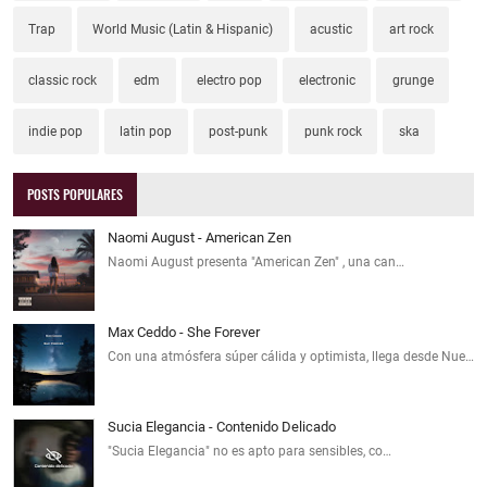
Trap
World Music (Latin & Hispanic)
acustic
art rock
classic rock
edm
electro pop
electronic
grunge
indie pop
latin pop
post-punk
punk rock
ska
POSTS POPULARES
Naomi August - American Zen
Naomi August presenta "American Zen" , una can…
Max Ceddo - She Forever
Con una atmósfera súper cálida y optimista, llega desde Nue…
Sucia Elegancia - Contenido Delicado
"Sucia Elegancia" no es apto para sensibles, co…