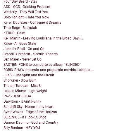
Four Day Beard - Stay
ADD | OCD - Drinking Problem
Westerly - They Will Test You
Dolo Tonight - Hate You Now
Kyrell Duplexes - Convenient Dreams
Trick Rage - Rockstah
KERUB - Calm
Kell Martin - Leaving Louisiana In the Broad Dayli...
Rylee - All Goes Stale
Jennifer Pratt - On and On
Brandi Burkhardt - electric 3 hearts
Ben Maier - Never Let Go
BASTIEN PONS te comparte su álbum "BLINDED"
ROBIN SHAW presenta una propuesta movida, sabrosa ...
Jua 9 - The Spirit and the Circuit
Snorkeler - Slow Burn
Tristan Turdean - Miss U
Lauren Minear - Lightweight
PAV - DESPEDIDA
Daryltron - It Ain't Funny
Sundrift Sky - Home in my heart
SynthWaves - Edge of the Horizon
BERENICE - If I Took A Shot
Damon Daunno - God and Country
Billy Bonbon - HEY YOU