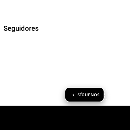
Seguidores
×
SÍGUENOS
Ya te sigo