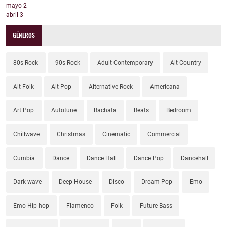
mayo
2
abril
3
GÉNEROS
80s Rock
90s Rock
Adult Contemporary
Alt Country
Alt Folk
Alt Pop
Alternative Rock
Americana
Art Pop
Autotune
Bachata
Beats
Bedroom
Chillwave
Christmas
Cinematic
Commercial
Cumbia
Dance
Dance Hall
Dance Pop
Dancehall
Dark wave
Deep House
Disco
Dream Pop
Emo
Emo Hip-hop
Flamenco
Folk
Future Bass