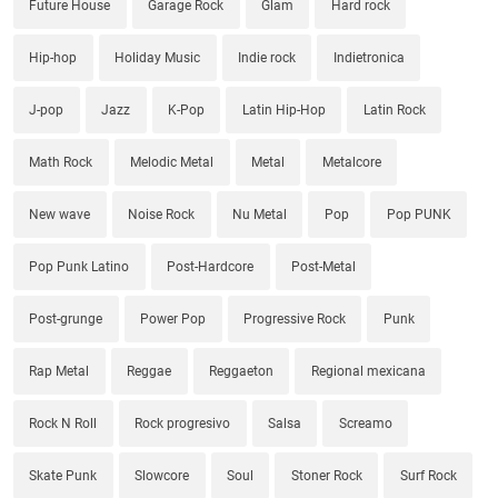
Future House
Garage Rock
Glam
Hard rock
Hip-hop
Holiday Music
Indie rock
Indietronica
J-pop
Jazz
K-Pop
Latin Hip-Hop
Latin Rock
Math Rock
Melodic Metal
Metal
Metalcore
New wave
Noise Rock
Nu Metal
Pop
Pop PUNK
Pop Punk Latino
Post-Hardcore
Post-Metal
Post-grunge
Power Pop
Progressive Rock
Punk
Rap Metal
Reggae
Reggaeton
Regional mexicana
Rock N Roll
Rock progresivo
Salsa
Screamo
Skate Punk
Slowcore
Soul
Stoner Rock
Surf Rock