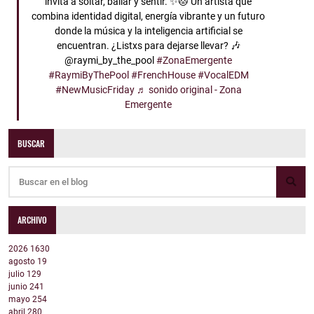
invita a soltar, bailar y sentir. ✨🐱 Un artista que
combina identidad digital, energía vibrante y un futuro
donde la música y la inteligencia artificial se
encuentran. ¿Listxs para dejarse llevar? 🎶
@raymi_by_the_pool
#ZonaEmergente
#RaymiByThePool
#FrenchHouse
#VocalEDM
#NewMusicFriday
♬ sonido original - Zona
Emergente
BUSCAR
ARCHIVO
2026
1630
agosto
19
julio
129
junio
241
mayo
254
abril
280