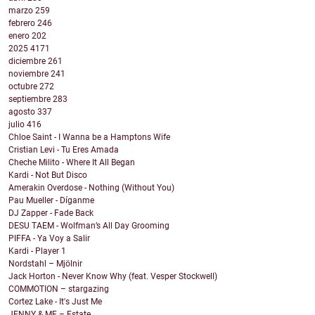
marzo
259
febrero
246
enero
202
2025
4171
diciembre
261
noviembre
241
octubre
272
septiembre
283
agosto
337
julio
416
Chloe Saint - I Wanna be a Hamptons Wife
Cristian Levi - Tu Eres Amada
Cheche Milito - Where It All Began
Kardi - Not But Disco
Amerakin Overdose - Nothing (Without You)
Pau Mueller - Díganme
DJ Zapper - Fade Back
DESU TAEM - Wolfman’s All Day Grooming
PIFFA - Ya Voy a Salir
Kardi - Player 1
Nordstahl – Mjölnir
Jack Horton - Never Know Why (feat. Vesper Stockwell)
COMMOTION – stargazing
Cortez Lake - It's Just Me
JENNY & ME – Estate