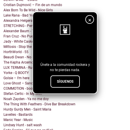
Cristian Dujmović – Fin de un mundo
Alex Born To Be Wild - Nice Girls
Lake Rana - Bad Year
×
Alexandra Helgerson - We're Never Going Out
STRETCHING - Pencil Me In
Alexander Baum - Träume
Fran Cruz - No Puedo
Jady - White Casket
¡Sigue nuestro
Mittosis - Stop the questions
HorthWorld - 55
blog!
Beaudi Dwan - No Sense To Me
The Kepha Arcemont Experiment - Southern Boy
Únete a la comunidad rockera y
LUX TERMINA - Run Rabbit Run
no te pierdas nada.
Yorke - Q BOOTY
Golsie – I’m here
SÍGUENOS
Love Ghost – Sandcastles
COMMOTION - booty calls (rewind remix)
Stefan Certic - In My Skin
Noah Zayden - Ya no me doy
The Thing With Feathers - Dive Bar Breakdown
Hurdy Gurdy Men - Saint Maria
Lavelles - Bastards
Manic Year - Music
Lindsey Hunt - salt wash