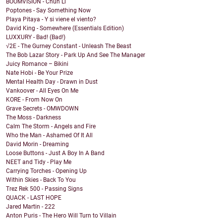
BOOMVISION - Chun Li
Poptones - Say Something Now
Playa Pitaya - Y si viene el viento?
David King - Somewhere (Essentials Edition)
LUXXURY - Bad! (Bad!)
√2E - The Gurney Constant - Unleash The Beast
The Bob Lazar Story - Park Up And See The Manager
Juicy Romance – Bikini
Nate Hobi - Be Your Prize
Mental Health Day - Drawn in Dust
Vankoover - All Eyes On Me
KORE - From Now On
Grave Secrets - OMWDOWN
The Moss - Darkness
Calm The Storm - Angels and Fire
Who the Man - Ashamed Of It All
David Morin - Dreaming
Loose Buttons - Just A Boy In A Band
NEET and Tidy - Play Me
Carrying Torches - Opening Up
Within Skies - Back To You
Trez Rek 500 - Passing Signs
QUACK - LAST HOPE
Jared Martin - 222
Anton Puris - The Hero Will Turn to Villain