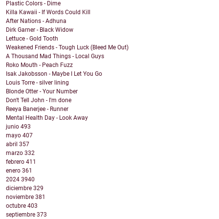
Plastic Colors - Dime
Killa Kawaii - If Words Could Kill
After Nations - Adhuna
Dirk Garner - Black Widow
Lettuce - Gold Tooth
Weakened Friends - Tough Luck (Bleed Me Out)
A Thousand Mad Things - Local Guys
Roko Mouth - Peach Fuzz
Isak Jakobsson - Maybe I Let You Go
Louis Torre - silver lining
Blonde Otter - Your Number
Don't Tell John - I'm done
Reeya Banerjee - Runner
Mental Health Day - Look Away
junio
493
mayo
407
abril
357
marzo
332
febrero
411
enero
361
2024
3940
diciembre
329
noviembre
381
octubre
403
septiembre
373