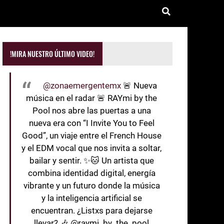
!MIRA NUESTRO ÚLTIMO VIDEO!
@zonaemergentemx
🚨 Nueva
música en el radar 🚨 RAYmi by the
Pool nos abre las puertas a una
nueva era con “I Invite You to Feel
Good”, un viaje entre el French House
y el EDM vocal que nos invita a soltar,
bailar y sentir. ✨🐱 Un artista que
combina identidad digital, energía
vibrante y un futuro donde la música
y la inteligencia artificial se
encuentran. ¿Listxs para dejarse
llevar? 🎶 @raymi_by_the_pool