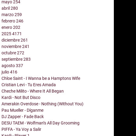
mayo
254
abril
280
marzo
259
febrero
246
enero
202
2025
4171
diciembre
261
noviembre
241
octubre
272
septiembre
283
agosto
337
julio
416
Chloe Saint - I Wanna be a Hamptons Wife
Cristian Levi - Tu Eres Amada
Cheche Milito - Where It All Began
Kardi - Not But Disco
Amerakin Overdose - Nothing (Without You)
Pau Mueller - Díganme
DJ Zapper - Fade Back
DESU TAEM - Wolfman’s All Day Grooming
PIFFA - Ya Voy a Salir
Kardi - Player 1