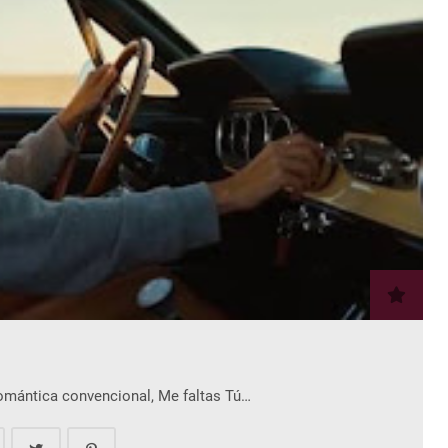
romántica convencional, Me faltas Tú…