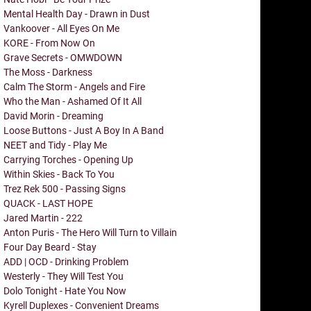
Mental Health Day - Drawn in Dust
Vankoover - All Eyes On Me
KORE - From Now On
Grave Secrets - OMWDOWN
The Moss - Darkness
Calm The Storm - Angels and Fire
Who the Man - Ashamed Of It All
David Morin - Dreaming
Loose Buttons - Just A Boy In A Band
NEET and Tidy - Play Me
Carrying Torches - Opening Up
Within Skies - Back To You
Trez Rek 500 - Passing Signs
QUACK - LAST HOPE
Jared Martin - 222
Anton Puris - The Hero Will Turn to Villain
Four Day Beard - Stay
ADD | OCD - Drinking Problem
Westerly - They Will Test You
Dolo Tonight - Hate You Now
Kyrell Duplexes - Convenient Dreams