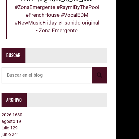
#ZonaEmergente
#RaymiByThePool
#FrenchHouse
#VocalEDM
#NewMusicFriday
♬ sonido original
- Zona Emergente
BUSCAR
ARCHIVO
2026
1630
agosto
19
julio
129
junio
241