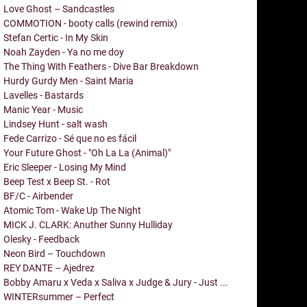
Love Ghost – Sandcastles
COMMOTION - booty calls (rewind remix)
Stefan Certic - In My Skin
Noah Zayden - Ya no me doy
The Thing With Feathers - Dive Bar Breakdown
Hurdy Gurdy Men - Saint Maria
Lavelles - Bastards
Manic Year - Music
Lindsey Hunt - salt wash
Fede Carrizo - Sé que no es fácil
Your Future Ghost - "Oh La La (Animal)"
Eric Sleeper - Losing My Mind
Beep Test x Beep St. - Rot
BF/C - Airbender
Atomic Tom - Wake Up The Night
MICK J. CLARK: Anuther Sunny Hulliday
Olesky - Feedback
Neon Bird – Touchdown
REY DANTE – Ajedrez
Bobby Amaru x Veda x Saliva x Judge & Jury - Just ...
WINTERsummer – Perfect