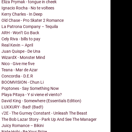
Eliza Prymak - tongue in cheek
Ignacio Rocha - No te voltees
Kerry Charles - In Deep
Old Chase - Pro Skater 2 Romance
La Patrona Company – Tequila
ARH - Won’t Go Back
Cely Riva - bills to pay
Real Kevin – April
Juan Quispe - De Una
WizardX - Monster Mind
Nico - Give me five
Teana - Mar de Azar
Concordia - D.E.R
BOOMVISION - Chun Li
Poptones - Say Something Now
Playa Pitaya - Y si viene el viento?
David King - Somewhere (Essentials Edition)
LUXXURY - Bad! (Bad!)
√2E - The Gurney Constant - Unleash The Beast
The Bob Lazar Story - Park Up And See The Manager
Juicy Romance – Bikini
Nate Hobi - Be Your Prize