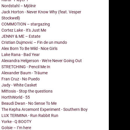
Nordstahl – Mjölnir
Jack Horton - Never Know Why (feat. Vesper
Stockwell)
COMMOTION – stargazing
Cortez Lake - It's Just Me
JENNY & ME – Estate
Cristian Dujmović – Fin de un mundo
Alex Born To Be Wild - Nice Girls
Lake Rana - Bad Year
Alexandra Helgerson - We're Never Going Out
STRETCHING - Pencil Me In
Alexander Baum - Träume
Fran Cruz - No Puedo
Jady - White Casket
Mittosis - Stop the questions
HorthWorld - 55
Beaudi Dwan - No Sense To Me
The Kepha Arcemont Experiment - Southern Boy
LUX TERMINA - Run Rabbit Run
Yorke - Q BOOTY
Golsie – I’m here